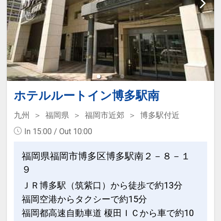
※ご覧のページがどちらかを
【食事条
件】
の項目でご確認のうえ、予約にお進
み下さい。
設定期間：2026年6月1日～2026年12月
31日
インターネットコース番号：DP-1-
ホテルルートイン博多駅南
17629203
九州
福岡県
福岡市近郊
博多駅付近
In 15:00 / Out 10:00
福岡県福岡市博多区博多駅南２－８－１
９
ＪＲ博多駅（筑紫口）から徒歩で約13分
福岡空港からタクシーで約15分
福岡都高速自動車道 榎田ＩＣから車で約10