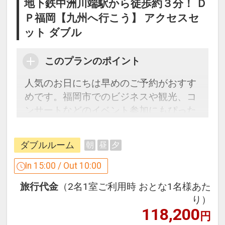
地下鉄中洲川端駅から徒歩約３分！ Ｄ
Ｐ福岡【九州へ行こう】 アクセスセ
ット ダブル
このプランのポイント
人気のお日にちは早めのご予約がおすす
めです。福岡市でのビジネスや観光、コ
ンサートなどのイベント参加にもぴった
りのアクセス便利なホテルをご案内！
ダブルルーム
朝
昼
夕
「食事なしプラン」と「朝食付プラン」
をご用意しています。
In 15:00 / Out 10:00
●「食事なしプラン」と「朝食付プラ
旅行代金
（2名1室ご利用時 おとな1名様あた
ン」を掲載しています。
り）
※ご覧のページがどちらかを
【食事条
118,200
円
件】
の項目でご確認のうえ、予約にお進