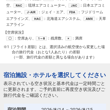
空、
：琉球エアコミューター、
：日本エアコミ
RAC
JAC
ューター、
：ジェイ・エア、
：フジドリーム
J-AIR
FDA
エアラインズ、
：北海道エアシステム、
：天草
HAC
AMX
エアライン
【空席状況】
：空席あり、
：残席数、
：満席
〇
1～8
×
※1［フライト差額］とは、選択済みの航空便から変更した場
合の旅行代金（おとな1人あたり）の差額
（一部、旅行代金の差額と異なる場合があります）
宿泊施設・ホテルを選択してください
表示されている空き状況と基本代金は一定時間ごと
に更新されます。ご予約直前に再度空き状況及びご
旅行代金をご確認ください。
宿泊期間
2026/8/14 ～2026/8/15