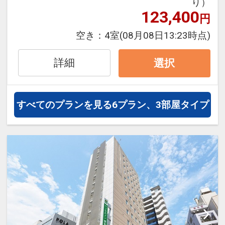
り）
123,400
円
【宿泊税のお知らせ】
空き：
4室
(08月08日13:23時点)
詳細
選択
福岡市宿泊税条例により、チェックイン
時に、ご宿泊料金に応じた以下の宿泊税
をご負担いただいております。
すべてのプランを見る
6プラン、3部屋タイプ
お一人様、一泊あたり
20，000円未満 200円
20，000円以上 500円
設定期間：2022年1月12日～2027年7月
31日
インターネットコース番号：DP-2-
200000002706