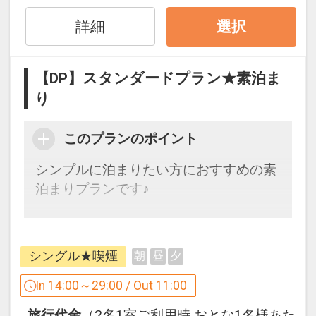
いません。
ご持参いただくか、有料で貸出・販売い
詳細
選択
たします。
※スリッパ（小人用）はフロントにて無
【DP】スタンダードプラン★素泊ま
料で貸出しいたします。
り
・エキストラベッドはございませんの
で、各部屋タイプのベッド台数とベッド
このプランのポイント
幅にご注意ください。
シンプルに泊まりたい方におすすめの素
〔朝食について〕
泊まりプランです♪
・こちらは朝食なしのプランです。
朝食を希望される方は、朝食付プランを
ご予約されるか、チェックインの際フロ
〔客室〕
ントにてお申し込みください。
シングル★喫煙
朝
昼
夕
・全客室シモンズ社ポケットコイルベッ
朝食料金：1000円 ※添い寝の方は無料
ド完備
In 14:00～29:00 / Out 11:00
です。
・全客室 Wi-Fi設置＆有線LAN完備
旅行代金
（2名1室ご利用時 おとな1名様あた