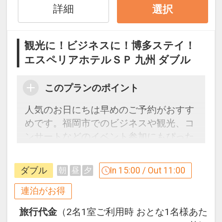
み下さい。
詳細
選択
設定期間：2026年4月1日～2027年3月
観光に！ビジネスに！博多ステイ！
31日
エスペリアホテルＳＰ 九州 ダブル
インターネットコース番号：DP-1-
17323988
このプランのポイント
人気のお日にちは早めのご予約がおすす
めです。福岡市でのビジネスや観光、コ
ンサートなどのイベント参加にもぴった
りのアクセス便利なホテルをご案内！
（ＣＡＹ2600）
ダブル
In 15:00 / Out 11:00
朝
昼
夕
【連泊するとお得】連泊割引がございま
連泊がお得
す
旅行代金
（2名1室ご利用時 おとな1名様あた
連泊の場合、