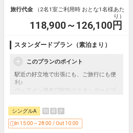
旅行代金
（2名1室ご利用時 おとな1名様あた
り）
118,900～126,100
円
スタンダードプラン（素泊まり）
このプランのポイント
駅近の好立地で出張にも、ご旅行にも便
利♪
ヴィアイン博多口駅前のスタンダードプ
ラン
博多駅・博多口より徒歩約3分です。
シングルA
朝
昼
夕
●ご確認ください
In 15:00～28:00 / Out 10:00
・当館は全室禁煙です（電子たばこ含