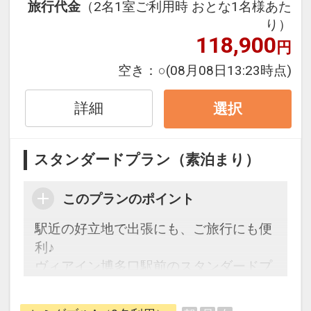
旅行代金
（2名1室ご利用時 おとな1名様あた
む）。喫煙は２F喫煙ブースにてお願い
り）
致します
118,900
円
・ゲストクリーニングサービスは取り扱
っておりません
空き：
○
(08月08日13:23時点)
・館内にてアルコール及びタバコの販売
は行っておりません
詳細
選択
設定期間：2022年1月12日～2027年7月
スタンダードプラン（素泊まり）
31日
インターネットコース番号：DP-2-
このプランのポイント
200000003762
駅近の好立地で出張にも、ご旅行にも便
利♪
ヴィアイン博多口駅前のスタンダードプ
ラン
博多駅・博多口より徒歩約3分です。