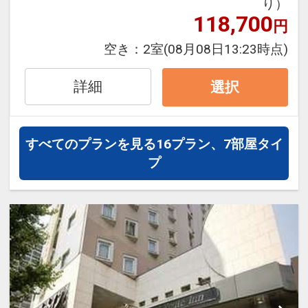
り）
1泊目より1泊につきおひとり様
３００
118,700
円
円引
空き：
2室
(08月08日13:23時点)
※割引適用後のご旅行代金は、カレンダ
ーからお進みいただいた後表示される
詳細
選択
「空室照会結果確認画面」でご確認くだ
さい
※宿泊期間中すべての日において人数・
すべてのプランを見る
16プラン、7部屋タイ
氏名・客室タイプ・食事条件・プラン同
プ
一であることが割引適用の条件となりま
す。
「食事なしプラン」と「朝食付プラン」
をご用意しています。
●「食事なしプラン」と「朝食付プラ
ン」を掲載しています。