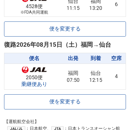
仙台
福岡
6
4528便
11:15
13:20
※FDA共同運航
便を変更する
復路
2026年08月15日（土）
福岡
→
仙台
便名
出発
到着
空席
福岡
仙台
4
2050便
07:50
12:15
乗継便あり
便を変更する
【運航航空会社】
：日本航空、
：日本トランスオーシャン航
JAL/JL
JTA