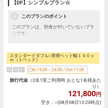
【DP】シンプルプラン☆
このプランのポイント
このプランは、朝食が付いていないプラ
ンです。
※ご朝食をご希望のお客様は、
朝食付プランをご利用くださいませ。
スタンダードダブル○禁煙ベッド幅１４０ｃ
ｍ（１ベッド）
☆お宿からのおもてなし☆
In 15:00～24:00 / Out 11:00
朝
昼
夕
・温泉施設「八百治の湯」代金不要
旅行代金
（2名1室ご利用時 おとな1名様あた
り）
121,800
円
【宿泊税のお知らせ】
空き：
○
(08月08日13:23時点)