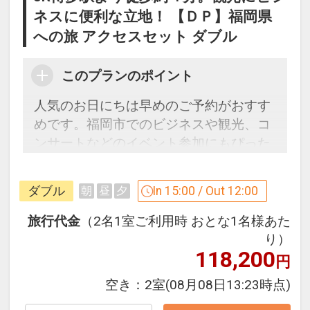
ネスに便利な立地！ 【ＤＰ】福岡県
への旅 アクセスセット ダブル
このプランのポイント
人気のお日にちは早めのご予約がおすす
めです。福岡市でのビジネスや観光、コ
ンサートなどのイベント参加にもぴった
りのアクセス便利なホテルをご案内！
ダブル
In 15:00 / Out 12:00
朝
昼
夕
「食事なしプラン」と「朝食付プラン」
をご用意しています。
旅行代金
（2名1室ご利用時 おとな1名様あた
●「食事なしプラン」と「朝食付プラ
り）
118,200
ン」を掲載しています。
円
※ご覧のページがどちらかを
【食事条
空き：
2室
(08月08日13:23時点)
件】
の項目でご確認のうえ、予約にお進