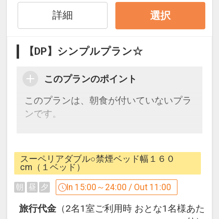
詳細
選択
福岡市宿泊税条例により、チェックイン
時に、ご宿泊料金に応じた以下の宿泊税
をご負担いただいております。
【DP】シンプルプラン☆
お一人様、一泊あたり
このプランのポイント
20，000円未満 200円
20，000円以上 500円
このプランは、朝食が付いていないプラ
ンです。
設定期間：2022年1月12日～2027年7月
31日
※ご朝食をご希望のお客様は、
インターネットコース番号：DP-2-
朝食付プランをご利用くださいませ。
スーペリアダブル○禁煙ベッド幅１６０
200000002706
cm（１ベッド）
☆お宿からのおもてなし☆
In 15:00～24:00 / Out 11:00
朝
昼
夕
・温泉施設「八百治の湯」代金不要
旅行代金
（2名1室ご利用時 おとな1名様あた