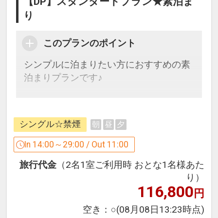
【DP】スタンダードプラン★素泊ま
り
このプランのポイント
シンプルに泊まりたい方におすすめの素
泊まりプランです♪
〔客室〕
シングル☆禁煙
朝
昼
夕
・全客室シモンズ社ポケットコイルベッ
ド完備
In 14:00～29:00 / Out 11:00
・全客室 Wi-Fi設置＆有線LAN完備
旅行代金
（2名1室ご利用時 おとな1名様あた
・全客室 空気清浄機完備
り）
116,800
円
・添い寝のお子様のアメニティ（枕・パ
ジャマ・ハブラシ・タオル等）はついて
空き：
○
(08月08日13:23時点)