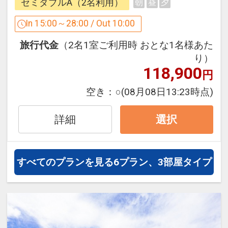
セミダブルA（2名利用）
朝
昼
夕
●ご確認ください
In 15:00～28:00 / Out 10:00
・当館は全室禁煙です（電子たばこ含
旅行代金
（2名1室ご利用時 おとな1名様あた
む）。喫煙は２F喫煙ブースにてお願い
り）
致します
118,900
円
・ゲストクリーニングサービスは取り扱
っておりません
空き：
○
(08月08日13:23時点)
・館内にてアルコール及びタバコの販売
は行っておりません
詳細
選択
設定期間：2022年1月12日～2027年7月
31日
すべてのプランを見る
6プラン、3部屋タイプ
インターネットコース番号：DP-2-
200000003762