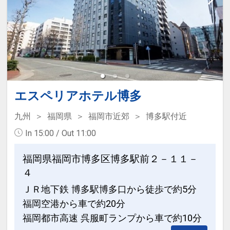
ントにてお申し込みください。
朝食料金：1000円 ※添い寝の方は無料
です。
設定期間：2022年1月25日～2027年6月
3日
インターネットコース番号：DP-2-
エスペリアホテル博多
200000011026
九州
福岡県
福岡市近郊
博多駅付近
In 15:00 / Out 11:00
福岡県福岡市博多区博多駅前２－１１－
４
ＪＲ地下鉄 博多駅博多口から徒歩で約5分
福岡空港から車で約20分
福岡都市高速 呉服町ランプから車で約10分