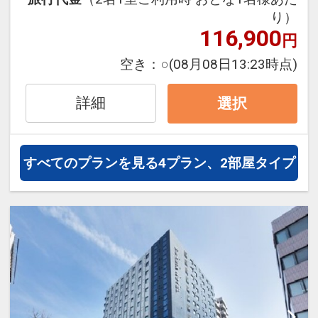
・全客室 空気清浄機完備
設定期間：2022年1月25日～2027年6月
り）
3日
116,900
円
・添い寝のお子様のアメニティ（枕・パ
インターネットコース番号：DP-2-
ジャマ・ハブラシ・タオル等）はついて
空き：
○
(08月08日13:23時点)
200000011026
いません。
ご持参いただくか、有料で貸出・販売い
詳細
選択
たします。
※スリッパ（小人用）はフロントにて無
料で貸出しいたします。
すべてのプランを見る
4プラン、2部屋タイプ
・エキストラベッドはございませんの
で、各部屋タイプのベッド台数とベッド
幅にご注意ください。
〔朝食について〕
・こちらは朝食なしのプランです。
朝食を希望される方は、朝食付プランを
ご予約されるか、チェックインの際フロ