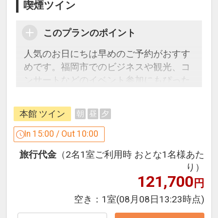
喫煙ツイン
このプランのポイント
人気のお日にちは早めのご予約がおすす
めです。福岡市でのビジネスや観光、コ
ンサートなどのイベント参加にもぴった
りのアクセス便利なホテルをご案内！
本館 ツイン
朝
昼
夕
ここがポイント！
●ご宿泊者は朝食代金不要です。朝食は
In 15:00 / Out 10:00
和洋バイキングです。
旅行代金
（2名1室ご利用時 おとな1名様あた
り）
設定期間：2026年4月1日～2027年3月
121,700
円
31日
インターネットコース番号：DP-1-
空き：
1室
(08月08日13:23時点)
17675125