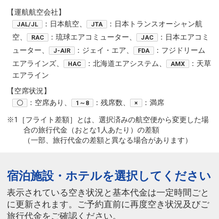
【運航航空会社】
：日本航空、
：日本トランスオーシャン航
JAL/JL
JTA
空、
：琉球エアコミューター、
：日本エアコミ
RAC
JAC
ューター、
：ジェイ・エア、
：フジドリーム
J-AIR
FDA
エアラインズ、
：北海道エアシステム、
：天草
HAC
AMX
エアライン
【空席状況】
：空席あり、
：残席数、
：満席
〇
1～8
×
※1［フライト差額］とは、選択済みの航空便から変更した場
合の旅行代金（おとな1人あたり）の差額
（一部、旅行代金の差額と異なる場合があります）
宿泊施設・ホテルを選択してください
表示されている空き状況と基本代金は一定時間ごと
に更新されます。ご予約直前に再度空き状況及びご
旅行代金をご確認ください。