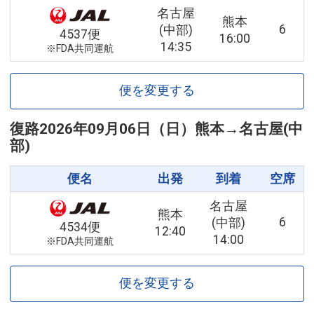
名古屋
熊本
6
(中部)
4537便
16:00
14:35
※FDA共同運航
便を変更する
復路
2026年09月06日（日）
熊本
→
名古屋(中
部)
便名
出発
到着
空席
名古屋
熊本
6
(中部)
4534便
12:40
14:00
※FDA共同運航
便を変更する