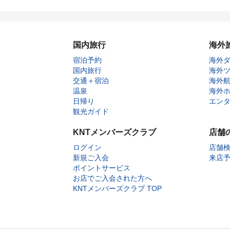
国内旅行
海外
宿泊予約
海外
国内旅行
海外
交通＋宿泊
海外
温泉
海外
日帰り
エン
観光ガイド
KNTメンバーズクラブ
店舗
ログイン
店舗
新規ご入会
来店
ポイントサービス
お店でご入会された方へ
KNTメンバーズクラブ TOP