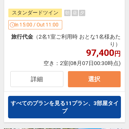
どころ一杯の観光やビジネスの拠点に、
・幼児のお子様のお食事は別途料金を頂
気楽にホテルステイが楽しめるリゾート
戴致しております
スタンダードツイン
朝
昼
夕
ホテルです。
In 15:00 / Out 11:00
設定期間：2024年9月4日～2026年11月
「食事なしプラン」と「朝食付プラン」
20日
旅行代金
（2名1室ご利用時 おとな1名様あた
をご用意しています。
インターネットコース番号：DP-2-
り）
●「食事なしプラン」と「朝食付プラ
200000034619
97,400
円
ン」を掲載しています。
※ご覧のページがどちらかを
【食事条
空き：
2室
(08月07日00:30時点)
件】
の項目でご確認のうえ、予約にお進
み下さい。
詳細
選択
駐車場について
すべてのプランを見る
11プラン、3部屋タイ
●駐車場は１泊無料でご利用いただけま
プ
す。※先着順となります。