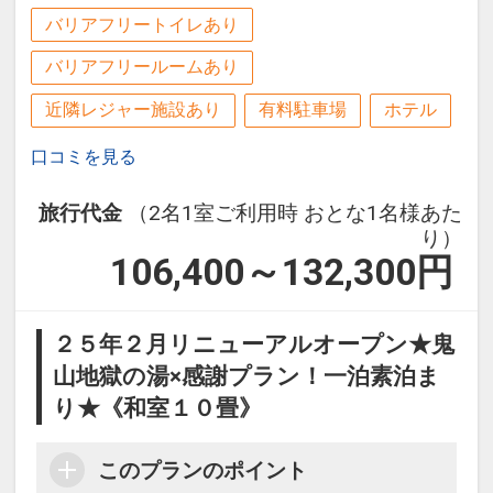
バリアフリートイレあり
バリアフリールームあり
近隣レジャー施設あり
有料駐車場
ホテル
口コミを見る
旅行代金
（2名1室ご利用時 おとな1名様あた
り）
106,400～132,300
円
２５年２月リニューアルオープン★鬼
山地獄の湯×感謝プラン！一泊素泊ま
り★《和室１０畳》
このプランのポイント