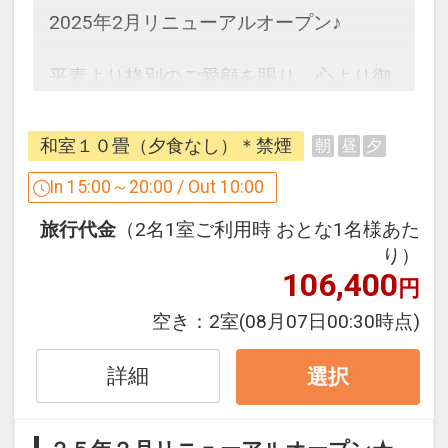
2025年2月リニューアルオープン♪
平素より格別のご愛顧を賜り、心より御
礼申し上げます。
皆様におかれましては、輝かしい新春を
和室１０畳（夕食なし）＊禁煙
朝
昼
夕
お迎えのことと存じます。
長らく改装工事のため休館しておりまし
In 15:00～20:00 / Out 10:00
たが、営業を再開いたします。
旅行代金
（2名1室ご利用時 おとな1名様あた
新たに生まれ変わった当館で、心安らぐ
り）
ひとときをお楽しみください。
106,400
円
●お部屋について
空き：
2室
(08月07日00:30時点)
予約時にご希望のお部屋をお選びくださ
い。どのお部屋でも心安らぐ快適なひと
詳細
選択
ときをお過ごしいただけます。（予約完
了後の変更、当日変更不可）