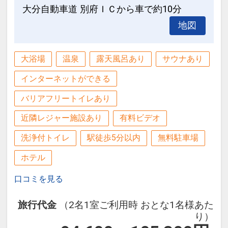
大分自動車道 別府ＩＣから車で約10分
地図
大浴場
温泉
露天風呂あり
サウナあり
インターネットができる
バリアフリートイレあり
近隣レジャー施設あり
有料ビデオ
洗浄付トイレ
駅徒歩5分以内
無料駐車場
ホテル
口コミを見る
旅行代金
（2名1室ご利用時 おとな1名様あた
り）