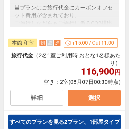
て、パティシエ手作りの焼き菓子・カフ
当プランはご旅行代金にカーボンオフセ
ェの無料サービスがございます。※滞在
ット費用が含まれており、
中1回
ご旅行しながらもご旅行に係るCO2排出
量の一部の削減に取り組むことができま
※旅行代金に含まれます。
す。
本館 和室
In 15:00 / Out 11:00
朝
昼
夕
持続可能なecoな旅をしてみませんか？
駐車場について
旅行代金
（2名1室ご利用時 おとな1名様あた
●駐車場は１泊無料でご利用いただけま
★カーボンオフセットとは？★
り）
す。
116,900
円
空き：
2室
(08月07日00:30時点)
設定期間：2026年4月1日～2027年3月
31日
詳細
選択
インターネットコース番号：DP-1-
17311376
すべてのプランを見る
2プラン、1部屋タイプ