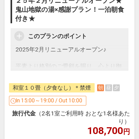
２５年２月リニューアルオープン★
鬼山地獄の湯×感謝プラン！一泊朝食
●温泉について
付き★
当館自慢の「鬼山地獄」から引いた源泉
かけ流し温泉をお楽しみいただけます。
心と体を癒す極上の湯で、日々の疲れを
このプランのポイント
リフレッシュしてください。
2025年2月リニューアルオープン♪
●周辺観光について
平素より格別のご愛顧を賜り、心より御
当館は鉄輪温泉の中心に位置し、温泉街
礼申し上げます。
の散策や地獄めぐりに便利な好立地を誇
皆様におかれましては、輝かしい新春を
っています。
和室１０畳（夕食なし）＊禁煙
朝
昼
夕
お迎えのことと存じます。
チェックイン後は、ゆったりとした時間
長らく改装工事のため休館しておりまし
In 15:00～19:00 / Out 10:00
をお楽しみいただきながら、温泉街の魅
たが、営業を再開いたします。
力を存分にご堪能ください。
旅行代金
（2名1室ご利用時 おとな1名様あた
新たに生まれ変わった当館で、心安らぐ
_______________________________
り）
ひとときをお楽しみください。
_________
108,700
円