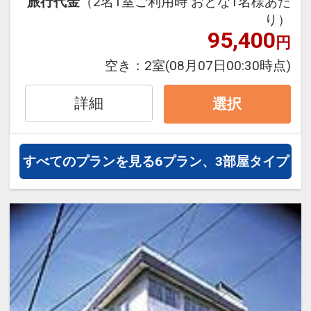
旅行代金
（2名1室ご利用時 おとな1名様あた
り）
※旅行代金に含まれます。
95,400
円
設定期間：2026年4月1日～2027年3月
空き：
2室
(08月07日00:30時点)
31日
インターネットコース番号：DP-1-
詳細
選択
17314663
すべてのプランを見る
6プラン、3部屋タイプ