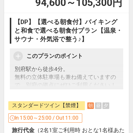
94,600～105,300
円
【DP】【選べる朝食付】バイキング
と和食で選べる朝食付プラン【温泉・
サウナ・外気浴で整う♪】
このプランのポイント
別府駅から徒歩4分。
無料の立体駐車場も兼ね備えていますの
で、別府の拠点にぜひご利用ください！
朝食は、バイキングレストランと和食レ
スタンダードツイン【禁煙】
朝
昼
夕
ストランより当日ニ会場よりお選びいた
だけます。
In 15:00～25:00 / Out 11:00
バイキングレストランは、和洋とりそろ
旅行代金
（2名1室ご利用時 おとな1名様あた