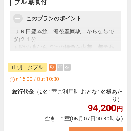
ブル 朝食付
このプランのポイント
ＪＲ日豊本線「濃後豊岡駅」から徒歩で
約２１分
別府の地ならではの特色を内装、装飾品
などを用いて環境の一部に取り入れ、お
客様の滞在を豊かなものとします。
山側 ダブル
朝
昼
夕
駐車場について
In 15:00 / Out 10:00
●駐車場料金無料！
旅行代金
（2名1室ご利用時 おとな1名様あた
り）
※旅行代金に含まれます。
94,200
円
設定期間：2026年4月1日～2027年3月
空き：
1室
(08月07日00:30時点)
31日