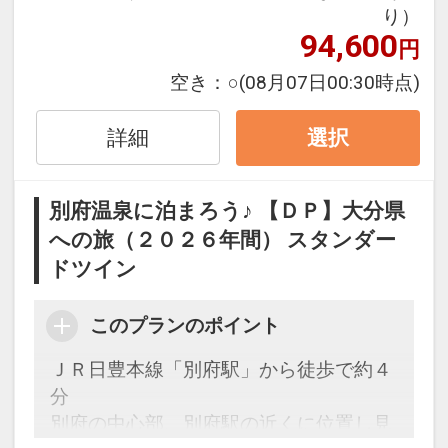
えたバイキング。
り）
和食レストランは、海鮮桶をメインにし
94,600
円
た朝御膳となります。
-------------------------------------------------
空き：
○
(08月07日00:30時点)
■ご朝食 6:40 ～ 10:00（LO 9：30）
・和食レストラン「熊八亭」
詳細
選択
・バイキングレストラン「BOLD
KITCHEN」
別府温泉に泊まろう♪ 【ＤＰ】大分県
※食事会場は当日お選びいただけます。
への旅（２０２６年間） スタンダー
■駐車場ご利用無料（300台収容可能）
ドツイン
※満車の際は、周辺のコインパーキング
をご利用ください
■全室無線LAN（Wi-Fi）対応
このプランのポイント
ＪＲ日豊本線「別府駅」から徒歩で約４
◆お子様料金、添い寝につきまして◆
分
・添い寝は未就学児のお子様までとさせ
別府の中心部、別府駅の近くに位置し見
ていただいております