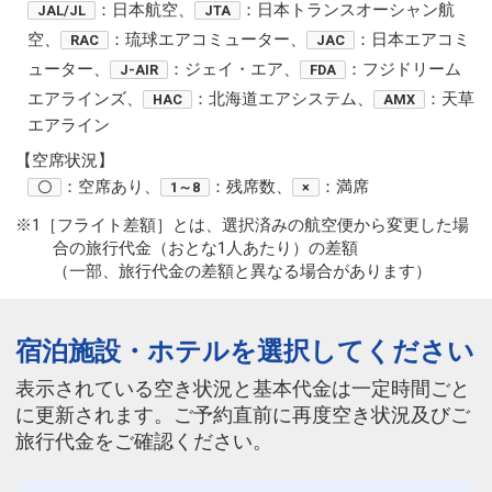
：日本航空、
：日本トランスオーシャン航
JAL/JL
JTA
空、
：琉球エアコミューター、
：日本エアコミ
RAC
JAC
ューター、
：ジェイ・エア、
：フジドリーム
J-AIR
FDA
エアラインズ、
：北海道エアシステム、
：天草
HAC
AMX
エアライン
【空席状況】
：空席あり、
：残席数、
：満席
〇
1～8
×
※1［フライト差額］とは、選択済みの航空便から変更した場
合の旅行代金（おとな1人あたり）の差額
（一部、旅行代金の差額と異なる場合があります）
宿泊施設・ホテルを選択してください
表示されている空き状況と基本代金は一定時間ごと
に更新されます。ご予約直前に再度空き状況及びご
旅行代金をご確認ください。