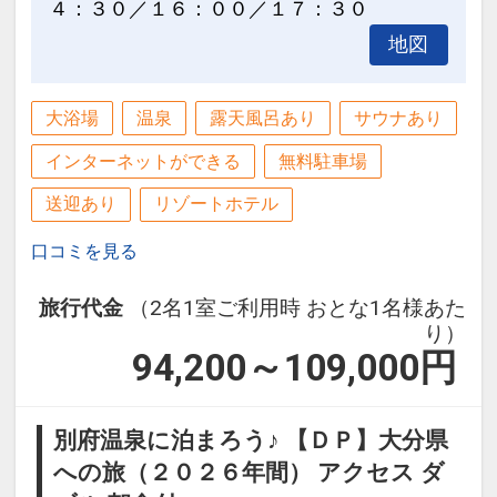
４：３０／１６：００／１７：３０
き菓子・カフェの無料サービスがござい
ます。
地図
※旅行代金に含まれます。
大浴場
温泉
露天風呂あり
サウナあり
インターネットができる
無料駐車場
駐車場について
●駐車場は１泊無料でご利用いただけま
送迎あり
リゾートホテル
す。
口コミを見る
設定期間：2026年4月1日～2026年9月
旅行代金
（2名1室ご利用時 おとな1名様あた
30日
り）
インターネットコース番号：DP-1-
94,200～109,000
円
17452418
別府温泉に泊まろう♪ 【ＤＰ】大分県
への旅（２０２６年間） アクセス ダ