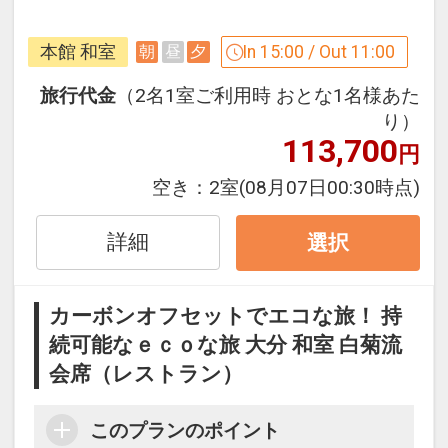
まれているため眺望も満点です。野趣豊
かな露天風呂と快適な内風呂をジョイン
本館 和室
In 15:00 / Out 11:00
朝
昼
夕
トさせた温泉棟・楠湯殿・菊湯殿。
旅行代金
（2名1室ご利用時 おとな1名様あた
アニバーサリーポイント
り）
113,700
●記念日のお客様にフォトサービス（１
円
部屋ごと・滞在中１回）
空き：
2室
(08月07日00:30時点)
※ご予約時に「お問合せ・ご要望メモ」
欄、またはご予約後「マイページ」に、
詳細
選択
記念日の内容（誕生日・結婚記念日等）
をご記入ください。
カーボンオフセットでエコな旅！ 持
※旅行代金に含まれます。
続可能なｅｃｏな旅 大分 和室 白菊流
会席（レストラン）
お宿のおもてなし
●チェックイン後、１７：３０（最終入
このプランのポイント
場１７：００）まで展望レストランに