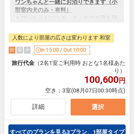
ワンちゃんと一緒にお泊りできます（小
インターネットコース番号：DP-1-
型室内犬のみ・有料）
17312025
１ワンちゃんにつき、２，０００円を現
地にてお支払いください。
※ワンちゃんのお食事は用意しておりま
人数により部屋の広さは変わります 和室
せん。
ペット専用風呂「わんこの湯」に滞在中
In 15:00 / Out 10:00
朝
昼
夕
1回利用可能（１部屋につき１回のみ）
旅行代金
（2名1室ご利用時 おとな1名様あた
１部屋につき最大２匹までのご利用とな
り）
ります。
100,600
円
空き：
3室
(08月07日00:30時点)
「食事なしプラン」と「朝食付プラン」
をご用意しています。
詳細
●「食事なしプラン」と「朝食付プラ
選択
ン」を別プランとして掲載しています。
※ご覧のページがどちらかを
【食事条
件】
の項目でご確認のうえ、予約にお進
すべてのプランを見る
3プラン、1部屋タイプ