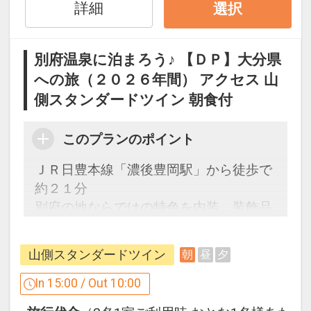
インターネットコース番号：DP-1-
詳細
選択
17314662
別府温泉に泊まろう♪ 【ＤＰ】大分県
への旅（２０２６年間） アクセス 山
側スタンダードツイン 朝食付
このプランのポイント
ＪＲ日豊本線「濃後豊岡駅」から徒歩で
約２１分
別府の地ならではの特色を内装、装飾品
などを用いて環境の一部に取り入れ、お
客様の滞在を豊かなものとします。
山側スタンダードツイン
朝
昼
夕
駐車場について
In 15:00 / Out 10:00
●駐車場料金無料！