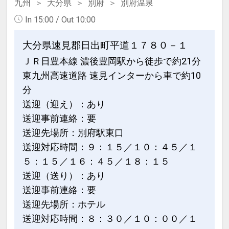
す。
九州
大分県
別府
別府温泉
In 15:00 / Out 10:00
大分県速見郡日出町平道１７８０－１
アニバーサリーポイント
ＪＲ日豊本線 濃後豊岡駅から徒歩で約21分
●記念日のお客様にフォトサービス（１
東九州高速道路 速見インターから車で約10
部屋ごと・滞在中１回）
分
※ご予約時に「お問合せ・ご要望メモ」
送迎（迎え）：あり
欄、またはご予約後「マイページ」に、
送迎事前連絡：要
記念日の内容（誕生日・結婚記念日等）
送迎先場所：別府駅東口
をご記入ください。
送迎対応時間：９：１５／１０：４５／１
５：１５／１６：４５／１８：１５
※旅行代金に含まれます。
送迎（送り）：あり
送迎事前連絡：要
お宿のおもてなし
送迎先場所：ホテル
●チェックイン後、１７：１５まで展望
送迎対応時間：８：３０／１０：００／１
レストランにて、パティシエ手作りの焼