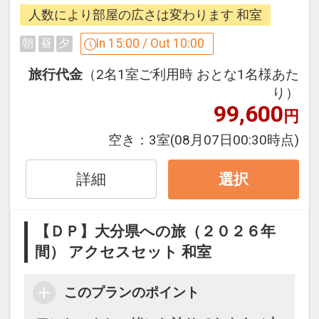
※ワンちゃんのお食事は用意しておりま
人数により部屋の広さは変わります 和室
せん。
ペット専用風呂「わんこの湯」に滞在中
In 15:00 / Out 10:00
朝
昼
夕
1回利用可能（１部屋につき１回のみ）
旅行代金
（2名1室ご利用時 おとな1名様あた
１部屋につき最大２匹までのご利用とな
り）
ります。
99,600
円
空き：
3室
(08月07日00:30時点)
「食事なしプラン」と「朝食付プラン」
をご用意しています。
詳細
●「食事なしプラン」と「朝食付プラ
選択
ン」を別プランとして掲載しています。
※ご覧のページがどちらかを
【食事条
【ＤＰ】大分県への旅（２０２６年
件】
の項目でご確認のうえ、予約にお進
間） アクセスセット 和室
み下さい。
このプランのポイント
設定期間：2026年4月1日～2027年3月
31日