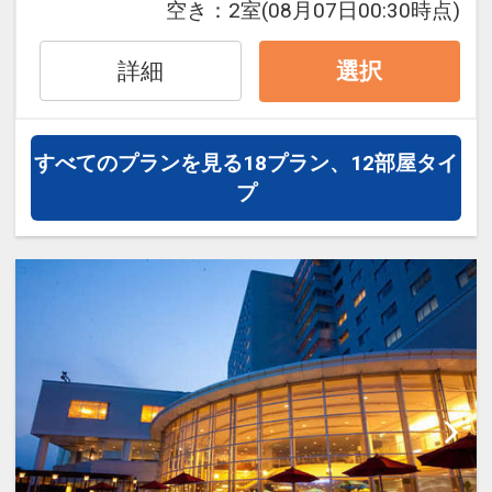
●お部屋について
空き：
2室
(08月07日00:30時点)
注意事項
予約時にご希望のお部屋をお選びくださ
い。どのお部屋でも心安らぐ快適なひと
詳細
選択
●追加料金について
ときをお過ごしいただけます。（予約完
・お車でお越しのお客様は、1台につき1
了後の変更、当日変更不可）
泊500円の駐車料金が必要です。
すべてのプランを見る
18プラン、12部屋タイ
●朝食について
プ
●アクセス情報
ご朝食はレストラン「和味（なごみ）」
現在、表玄関は工事中のため、裏玄関を
にて、和洋バイキングまたは和定食をご
ご利用ください。（「みゆき坂」経由で
用意しております。（内容の選択不可）
お越しください）
●温泉について
設定期間：2025年1月30日～2027年3月
当館自慢の「鬼山地獄」から引いた源泉
31日
かけ流し温泉をお楽しみいただけます。
インターネットコース番号：DP-2-
心と体を癒す極上の湯で、日々の疲れを
200000037700
リフレッシュしてください。
_______________________________