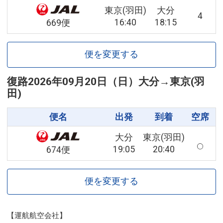
東京(羽田)
大分
4
16:40
18:15
669便
便を変更する
復路
2026年09月20日（日）
大分
→
東京(羽
田)
便名
出発
到着
空席
大分
東京(羽田)
19:05
20:40
674便
便を変更する
【運航航空会社】