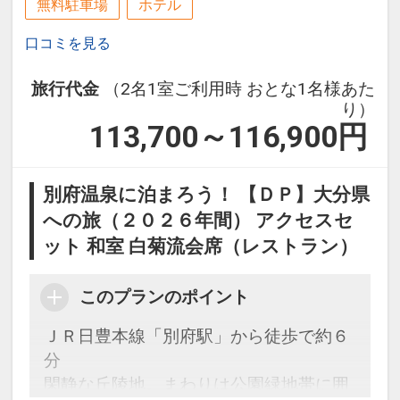
無料駐車場
ホテル
口コミを見る
旅行代金
（2名1室ご利用時 おとな1名様あた
り）
113,700～116,900
円
別府温泉に泊まろう！ 【ＤＰ】大分県
への旅（２０２６年間） アクセスセ
ット 和室 白菊流会席（レストラン）
このプランのポイント
ＪＲ日豊本線「別府駅」から徒歩で約６
分
閑静な丘陵地。まわりは公園緑地帯に囲