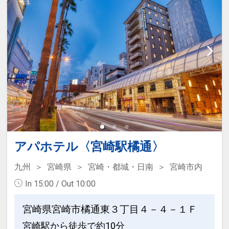
そんな方に是非おすすめの素泊まりプラ
ン。
■共通案内
チェックイン15：00
チェックアウト10：00
全室インターネット高速有線LAN無料完
備
全室Wi-Fi（1ＧＢの光回線）無料完備
■客室設備
アパホテル〈宮崎駅橘通〉
風呂・シャワー・洗浄機付きトイレ・冷
九州
宮崎県
宮崎・都城・日南
宮崎市内
房・暖房・冷蔵庫・テレビ・ポット・ド
In 15:00 / Out 10:00
ライヤー・金庫・加湿空気清浄機
宮崎県宮崎市橘通東３丁目４－４－１Ｆ
■アメニティー
宮崎駅から徒歩で約10分
歯ブラシ・シャンプー・コンディショナ