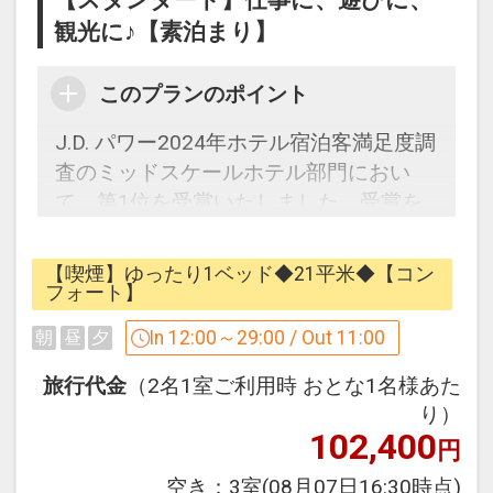
かいスタッフが笑顔でお迎えいたしま
観光に♪【素泊まり】
す。
==================================
このプランのポイント
=======================
■客室広々 シングル21平米 ツイン26平
J.D. パワー2024年ホテル宿泊客満足度調
米
査のミッドスケールホテル部門におい
※ベッド提供台数はシングル1台、ツイ
て、第1位を受賞いたしました。受賞を
ン2台です。
記念したプランをご用意いたしました。
3名および4名利用の場合でもベッドの追
出典：J.D. パワー2024年ホテル宿泊客満
【喫煙】ゆったり1ベッド◆21平米◆【コン
加はございませんので、ご注意くださ
足度調査。最多客室面積が15平米以上
フォート】
い。
20平米未満のホテルブランドが対象。直
In 12:00～29:00 / Out 11:00
朝
昼
夕
■平面駐車場 100台以上駐車可 ※大型車
近1年間に宿泊した3407名からの回答に
一部有料
よる。同率1位。J.D. パワー調査の詳細
旅行代金
（2名1室ご利用時 おとな1名様あた
■ゆったりベッド 全客室クィーンサイズ
はjapan.jdpower.com/awardsをご参照く
り）
ベッド（幅150cm）
102,400
ださい。
円
■全室インターネット接続OK
空き：
3室
(08月07日16:30時点)