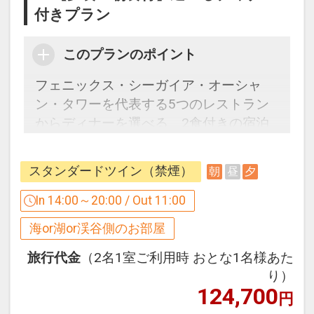
うち70項目以上を満たす施設のみが認定
付きプラン
されるものです。
このプランのポイント
■特色1■
お部屋に「赤ちゃんグッズ」をご用意
フェニックス・シーガイア・オーシャ
・キャビネットロック
ン・タワーを代表する5つのレストラン
・ドアストッパー
からディナーを選べる、2食付きの宿泊
・お風呂マット
プランです。
・おむつBOX
各店シェフ自慢のディナーをぜひお楽し
スタンダードツイン（禁煙）
朝
昼
夕
・洗面室にお子様用の踏み台
みください。
・タオルの枚数は、通常の2倍
In 14:00～20:00 / Out 11:00
・お子様用アメニティ（歯ブラシ、スリ
12/23～25、12/29～2027/1/3の期間、
海or湖or渓谷側のお部屋
ッパ、お風呂用ボディスポンジ）
本プランは設定除外日となります。
・お部屋のトイレにお子様用簡易補助便
旅行代金
（2名1室ご利用時 おとな1名様あた
座を設置
り）
124,700
・70度設定が可能な電気ポット
※ガーデンビュッフェ「パインテラス」
円
・お子様用のプレイマット
でのご夕食が自動的に選択されておりま