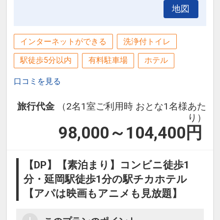
ん。
地図
設定期間：2022年6月14日～2027年6月
インターネットができる
洗浄付トイレ
30日
インターネットコース番号：DP-2-
駅徒歩5分以内
有料駐車場
ホテル
200000017082
口コミを見る
旅行代金
（2名1室ご利用時 おとな1名様あた
り）
98,000～104,400
円
【DP】【素泊まり】コンビニ徒歩1
分・延岡駅徒歩1分の駅チカホテル
【アパは映画もアニメも見放題】