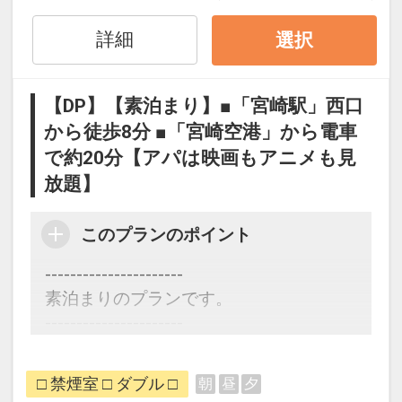
テルをもっと快適にお過ごしください。
詳細
選択
【アクセス】
■最寄り駅は「宮崎駅」です。
【DP】【素泊まり】■「宮崎駅」西口
・JR日豊本線「宮崎駅」西口から徒歩8
から徒歩8分 ■「宮崎空港」から電車
分
で約20分【アパは映画もアニメも見
・宮崎空港連絡バス「橘通り3丁目」バ
ス停から徒歩1分
放題】
・JR宮崎空港線「宮崎空港」から電車で
約20分
このプランのポイント
ビジネスにも観光にも好立地なホテル。
----------------------
素泊まりのプランです。
【館内案内】
----------------------
■2階
・自動販売機設置
■アパルームシアター見放題
・製氷機をご利用いただけます
□ 禁煙室 □ ダブル □
朝
昼
夕
・洋画、邦画、その他話題の番組を200
・電子レンジをご利用いただけます