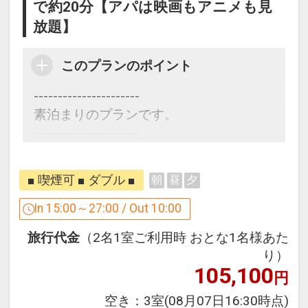
で約20分【アパは映画もアニメも見
■アクセス
放題】
バスセンター徒歩 8分
延岡駅から 車 60分
このプランのポイント
----------------------
設定期間：2025年2月18日～2026年11
素泊まりのプランです。
月30日
----------------------
インターネットコース番号：DP-2-
200000038108
■アパルームシアター見放題
■ 喫煙可 ■ ダブル ■
朝
昼
夕
・洋画、邦画、その他話題の番組を200
タイトル以上配信
In 15:00～27:00 / Out 10:00
・豊富なコンテンツから観たいタイトル
旅行代金
（2名1室ご利用時 おとな1名様あた
を選択可
り）
・早送り、巻き戻し、一時停止も対応
105,100
円
まるで貸切映画館のようなお部屋で、ホ
空き：
3室
(08月07日16:30時点)