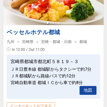
特色♪■
3）18:30～ 4）19:00～ 5）19:30～ 6）
月～木曜日にご宿泊の場合、混雑時を避
20:00～
けたアーリーチェックイン 12：00（通
常 14：00）、
【選べるレストラン】中国料理「藍海」
レイトチェックアウト 12：00（通常
お料理：選べるディナープラン専用メニ
ベッセルホテル都城
11：00）が可能となります。
ュー
店休日：毎週木曜日
九州
宮崎県
宮崎・都城・日南
都城
※以下の特定日は除外となります。
予約可能時間：1）17:30～ 2）18:00～
In 12:00 / Out 11:00
・祝前日
3）20:00～ 5）20:30～
・2026/4/25～5/10、7/11～8/31、ダン
※差額料金：大人、お子様共に追加なし
宮崎県都城市都北町５８１９－３
ロップトーナメント期間中、12/26～
ＪＲ日豊本線 都城駅からタクシーで約7分
2027/1/3、2月全日
【選べるレストラン】日本料理「日向
ＪＲ都城駅から路線バスで約12分
海」
宮崎自動車道 都城ＩＣから車で約8分
■プラン限定特色■
お料理：日向海会席料理（宿泊プラン専
地図
添い寝宿泊代無料 ※ただし、4歳以上の
用メニュー）
添い寝の食事代は有料となります。
店休日：なし
予約可能時間：1）17:30～ 2）18:00～
インターネットができる