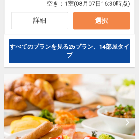
空き：
1室
(08月07日16:30時点)
・絵本セット
す。
・入浴剤
パインテラス以外のレストランご予約を
詳細
選択
・おしりふき
ご希望の場合は、【ご希望のレストラン
・お子様へ選べるグッズ付（1室に付1
とお時間】を事前に必ずお知らせくださ
つ）※チェックイン時にお渡し
い。
すべてのプランを見る
25プラン、14部屋タイ
なお、お問い合わせ頂いた時点の空き状
プ
■特色2■
況になる為、ご希望に添えない場合もご
お子様用の部屋着をご用意（63ｃｍ、77
ざいます。予めご了承ください。
ｃｍのみ）
※要予約
【基本レストラン】ガーデンビュッフェ
「パインテラス」※ご連絡が特にない場
■特色3■
合は、パインテラスの利用確約となりま
記念日のケーキのご用意（0歳～3歳のお
す。
子様）※7日前までの要予約
お料理：和洋ビュッフェ（90分間）
店休日：なし
■月～木曜日にご宿泊の方へ、うれしい
予約可能時間：1）17:00～ 2）17:30～