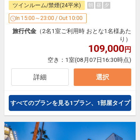
合がございますので、お席やメニューは
ツインルーム/禁煙(24平米)
朝
昼
夕
お早めにご予約される事をお勧めいたし
ます。
In 15:00～23:00 / Out 10:00
旅行代金
（2名1室ご利用時 おとな1名様あた
■ 遅い到着、早い出発も大歓迎♪素泊ま
り）
りプラン ■
109,000
円
夕食は地元のお店で食べたいものを好き
空き：
1室
(08月07日16:30時点)
なように選びたい。
思う存分遊んで遅いチェックイン。
詳細
選択
朝はゆっくりしたので朝食なしでゆっく
り休みたい。
もしくは、出発が早いので朝食はいらな
すべてのプランを見る
1プラン、1部屋タイプ
い。
とにかくすべて自分流にアレンジしたい
方！