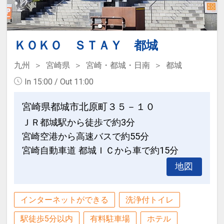
一部有料
■ゆったりベッド 全客室クィーンサイズ
ベッド（幅150cm）
ＫＯＫＯ ＳＴＡＹ 都城
■全室インターネット接続OK
■正午からチェックインOK！ チェックア
九州
宮崎県
宮崎・都城・日南
都城
ウト11：00 ステイ最長23時間
In 15:00 / Out 11:00
宮崎県都城市北原町３５－１０
★朝食有料化のお知らせ
ＪＲ都城駅から徒歩で約3分
5月1日から大人1名様あたり1000円（税
宮崎空港から高速バスで約55分
込）、
宮崎自動車道 都城ＩＣから車で約15分
12歳以下のお子様1名様あたり500円
地図
（税込）、5歳以下のお子様は0円となり
ます。
※フロントにて購入可能です。
インターネットができる
洗浄付トイレ
駅徒歩5分以内
有料駐車場
ホテル