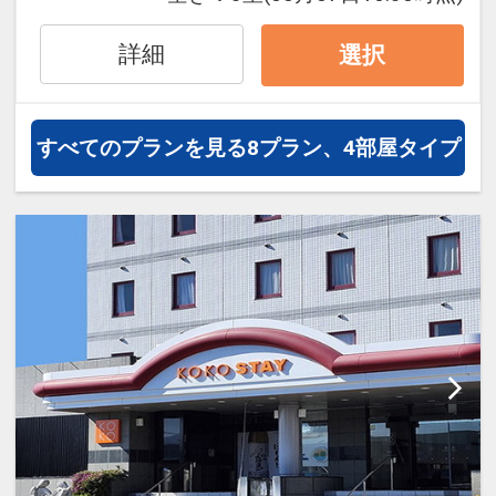
■正午からチェックインOK！ チェックア
お得なシンプルステイプランをご用意さ
ウト11：00 ステイ最長23時間
せていただきました。
詳細
選択
ベッセルホテル都城のゆったりベッド＆
バスでごゆっくりおくつろぎください。
★朝食有料化のお知らせ
アットホームな雰囲気でほっこりあたた
すべてのプランを見る
8プラン、4部屋タイプ
5月1日から大人1名様あたり1000円（税
かいスタッフが笑顔でお迎えいたしま
込）、
す。
12歳以下のお子様1名様あたり500円
==================================
（税込）、5歳以下のお子様は0円となり
=======================
ます。
■客室広々 シングル21平米 ツイン26平
※フロントにて購入可能です。
米
※ベッド提供台数はシングル1台、ツイ
設定期間：2025年2月10日～2026年11
ン2台です。
月30日
3名および4名利用の場合でもベッドの追
インターネットコース番号：DP-2-
加はございませんので、ご注意くださ
200000037962
い。
■平面駐車場 100台以上駐車可 ※大型車