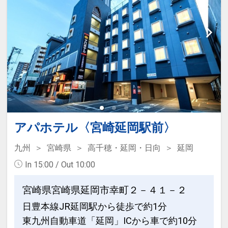
ビジネスにも観光にも好立地なホテル。
【館内案内】
■2階
・自動販売機設置
・製氷機をご利用いただけます
・電子レンジをご利用いただけます
■7階
・コインランドリー2台
＜料金＞洗濯機:300円／30分 乾燥
アパホテル〈宮崎延岡駅前〉
機:100円／30分 ※洗剤自動注入
九州
宮崎県
高千穂・延岡・日向
延岡
In 15:00 / Out 10:00
駐車場ご案内
■当館には駐車場がございません。お車
宮崎県宮崎県延岡市幸町２－４１－２
でお越しのお客様は近隣のコインパーキ
日豊本線JR延岡駅から徒歩で約1分
ングをご利用ください。
東九州自動車道「延岡」ICから車で約10分
■二輪車の駐車スペースもございませ