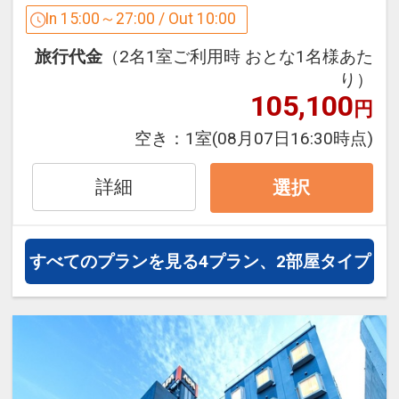
タイトル以上配信
In 15:00～27:00 / Out 10:00
■7階
・豊富なコンテンツから観たいタイトル
・コインランドリー2台
旅行代金
（2名1室ご利用時 おとな1名様あた
を選択可
＜料金＞洗濯機:300円／30分 乾燥機:100
り）
・早送り、巻き戻し、一時停止も対応
円／30分 ※洗剤自動注入
105,100
円
まるで貸切映画館のようなお部屋で、ホ
空き：
1室
(08月07日16:30時点)
駐車場ご案内
テルをもっと快適にお過ごしください。
■当館には駐車場がございません。お車
詳細
選択
でお越しのお客様は近隣のコインパーキ
【アクセス】
ングをご利用ください。
■最寄り駅は「宮崎駅」です。
■二輪車の駐車スペースもございませ
・JR日豊本線「宮崎駅」西口から徒歩8
すべてのプランを見る
4プラン、2部屋タイプ
ん。
分
・宮崎空港連絡バス「橘通り3丁目」バ
設定期間：2022年6月14日～2027年6月
ス停から徒歩1分
30日
・JR宮崎空港線「宮崎空港」から電車で
インターネットコース番号：DP-2-
約20分
200000017082