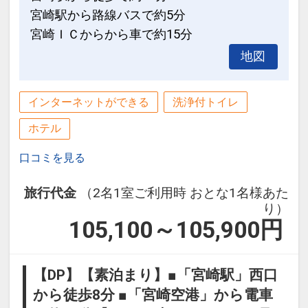
宮崎駅から路線バスで約5分
ー・バス＆シャワージェル・フェイス＆
宮崎ＩＣからから車で約15分
ハンドソープ・スリッパ・タオル・バス
タオル・カミソリ
地図
※一般客室のバスアメニティはプロバン
インターネットができる
洗浄付トイレ
シアです。
ホテル
■周辺観光
口コミを見る
高千穂神社 徒歩 6分
高千穂神楽 徒歩 6分
旅行代金
（2名1室ご利用時 おとな1名様あた
天安河原 車 15分
り）
国見ヶ丘 車 15分
105,100～105,900
円
高千穂峡 徒歩 20分
【DP】【素泊まり】■「宮崎駅」西口
■駐車場
から徒歩8分 ■「宮崎空港」から電車
無料（予約不要）