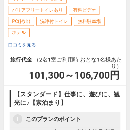
■オプション■ ～子育てパパ、ママもリ
3）20:00～ 4）20:30～
バリアフリートイレあり
有料ビデオ
ラックス～
※差額料金：大人、お子様共に追加なし
バンヤンツリー・スパでリラックス！
PC(貸出)
洗浄付トイレ
無料駐車場
※到着後のご予約の場合、リクエスト通
【選べるレストラン】Ristorante ARCO
ホテル
りにご案内できない場合がございますの
お料理：専用コース料理
で、事前予約をおすすめいたします。
定休日：なし
口コミを見る
予約可能時間：1）18:00～ 2）19:00～
旅行代金
（2名1室ご利用時 おとな1名様あた
◆フェイシャルマッサージ 宿泊者専用割
3）20:00～ 4）20:30～
り）
引にて利用可能 ※詳細はお問い合わせく
※差額料金：大人お一人様2，300円、
101,300～106,700
円
ださい。
お子様追加なし
※水曜定休（例外もあり。）
※割引適用除外日あり
【選べるレストラン】鉄板焼「ふかみ」
【スタンダード】仕事に、遊びに、観
詳細はバンヤンツリー・スパ TEL :
お料理：日南コース
光に♪【素泊まり】
0985-21-1351 までお問い合わせくださ
定休日：なし
い。
予約可能時間：1）17:30～ 2）18:00～
このプランのポイント
3）18:30～ 4）19:00～ 5）19:30～ 6）