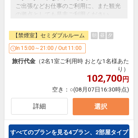
ご出張などお仕事のご利用に、また観光
■交通アクセス
の拠点としても是非ご利用ください。
JR線 都城駅より徒歩約3分
都城ICより車で15分
【駐車場のご案内】
【禁煙室】セミダブルルーム
朝
昼
夕
収容台数 56台
【客室清掃のご案内】
料金 500円／泊
In 15:00～21:00 / Out 11:00
・2泊～3泊のお客様
利用時間 24時間
滞在中の客室清掃はございません。新し
旅行代金
（2名1室ご利用時 おとな1名様あた
車両制限 なし
いバスタオル・フェイスタオルのみお部
り）
※駐車場はご到着順となっておりご予約
屋の前にご用意いたします。
102,700
円
は承っておりません。
・4泊以上のお客様
※駐車場内での事故・盗難等につきまし
空き：
○
(08月07日16:30時点)
3日ごとに通常清掃をいたします。
ては当ホテルでは一切責任を負いかねま
それ以外のお日にちは、新しいバスタオ
すのでご了承ください。
詳細
選択
ル・フェイスタオルのみお部屋の前にご
用意いたします。
大型車をご利用のお客様へ
歯ブラシなどのアメニティは、アメニテ
大型車…要予約・台数制限あり
すべてのプランを見る
4プラン、2部屋タイプ
ィバイキングをご利用ください。