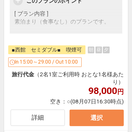
このプランのポイント
[ プラン内容 ]
素泊まり（食事なし）のプランです。
[ ホテル案内 ]
延岡駅から徒歩1分・コンビニまで徒歩1
■西館 セミダブル■ 喫煙可
朝
昼
夕
分の好立地！
観光にもビジネスにもおすすめです。
In 15:00～29:00 / Out 10:00
旅行代金
（2名1室ご利用時 おとな1名様あた
[ アパルームシアター（VOD）について ]
り）
アパホテルはアパルームシアター
98,000
円
（VOD）視聴を完全無料化致しました。
空き：
○
(08月07日16:30時点)
・洋画、邦画、その他話題の番組を200
タイトル以上配信
詳細
選択
・豊富なコンテンツから観たいタイトル