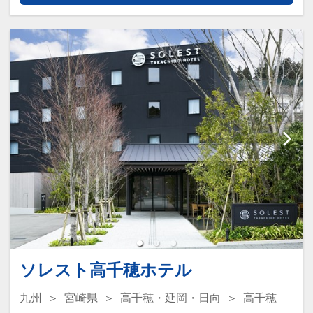
普通車スペース縦2台分使用時（マイク
ロバス・4tロングなど） 1000円
設定期間：2021年12月27日～2027年2
普通車スペース縦横計4台分使用時（観
月28日
光バス・10tトラックなど） 2000円
インターネットコース番号：DP-2-
200000004398
■交通アクセス
JR線 都城駅より徒歩約3分
都城ICより車で15分
【客室清掃のご案内】
・2泊～3泊のお客様
滞在中の客室清掃はございません。新し
いバスタオル・フェイスタオルのみお部
屋の前にご用意いたします。
・4泊以上のお客様
ソレスト高千穂ホテル
3日ごとに通常清掃をいたします。
九州
宮崎県
高千穂・延岡・日向
高千穂
それ以外のお日にちは、新しいバスタオ