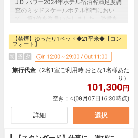
◆抱っこ疲れを解消
20:00～ 7）20:30～
J.D. パワー2024年ホテル宿泊客満足度調
バック（背中）＆ショルダー（肩）もし
※差額料金：大人お一人様10，000円、
査のミッドスケールホテル部門におい
くは、アーム（腕）45分間のマッサージ
お子様お一人様1，750円
て、第1位を受賞いたしました。受賞を
￥13，300
記念したプランをご用意いたしました。
この宿泊プラン限定メニューです。
設定期間：2026年4月13日～2027年1月
出典：J.D. パワー2024年ホテル宿泊客満
【禁煙】ゆったり1ベッド◆21平米◆【コン
※限定メニュー適用除外日あり
31日
足度調査。最多客室面積が15平米以上20
フォート】
詳しくはバンヤンツリー・スパ TEL :
インターネットコース番号：DP-2-
平米未満のホテルブランドが対象。直近
In 12:00～29:00 / Out 11:00
朝
昼
夕
0985-21-1351 までお問い合わせくださ
200000044689
1年間に宿泊した3407名からの回答によ
い。
る。同率1位。J.D. パワー調査の詳細は
旅行代金
（2名1室ご利用時 おとな1名様あた
japan.jdpower.com/awardsをご参照くだ
り）
設定期間：2026年4月13日～2026年12
101,300
さい。
円
月31日
空き：
○
(08月07日16:30時点)
インターネットコース番号：DP-2-
お得なシンプルステイプランをご用意さ
200000044695
せていただきました。
詳細
選択
ベッセルホテル都城のゆったりベッド＆
バスでごゆっくりおくつろぎください。
アットホームな雰囲気でほっこりあたた
【スタンダード】仕事に、遊びに、