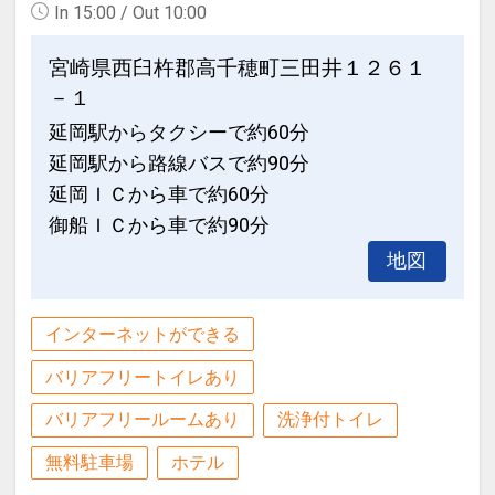
In 15:00 / Out 10:00
ル・フェイスタオルのみお部屋の前にご
用意いたします。
宮崎県西臼杵郡高千穂町三田井１２６１
歯ブラシなどのアメニティは、アメニテ
－１
ィバイキングをご利用ください。
延岡駅からタクシーで約60分
延岡駅から路線バスで約90分
設定期間：2021年12月23日～2027年2
月28日
延岡ＩＣから車で約60分
インターネットコース番号：DP-2-
御船ＩＣから車で約90分
200000004398
地図
インターネットができる
バリアフリートイレあり
バリアフリールームあり
洗浄付トイレ
無料駐車場
ホテル