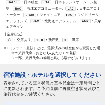
：日本航空、
：日本トランスオーシャン航
JAL/JL
JTA
空、
：琉球エアコミューター、
：日本エアコミ
RAC
JAC
ューター、
：ジェイ・エア、
：フジドリーム
J-AIR
FDA
エアラインズ、
：北海道エアシステム、
：天草
HAC
AMX
エアライン
【空席状況】
：空席あり、
：残席数、
：満席
〇
1～8
×
※1［フライト差額］とは、選択済みの航空便から変更した場
合の旅行代金（おとな1人あたり）の差額
（一部、旅行代金の差額と異なる場合があります）
宿泊施設・ホテルを選択してください
表示されている空き状況と基本代金は一定時間ごと
に更新されます。ご予約直前に再度空き状況及びご
旅行代金をご確認ください。