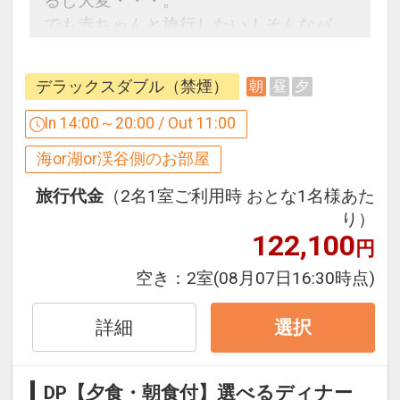
るし大変・・・。
でも赤ちゃんと旅行したい！そんなパ
パ、ママをサポート♪
お部屋はダブルルーム2タイプと和室を
デラックスダブル（禁煙）
朝
昼
夕
含めたスイートの合計6タイプ。
ダブルルームのベットは、200センチの
In 14:00～20:00 / Out 11:00
キングサイズ！家族3人で寝ても、十分
海or湖or渓谷側のお部屋
な広さです！
和室ファミリーは6名定員なので、3世代
旅行代金
（2名1室ご利用時 おとな1名様あた
でのご旅行にもオススメです。
り）
122,100
初めての家族旅行は是非、シーガイアに
円
お越しください♪
空き：
2室
(08月07日16:30時点)
■ウェルカムベビーのお宿とは・・・■
詳細
選択
ミキハウス子育て総研が独自の基準に基
づいて審査、認定している制度。
ハード面・ソフト面からなる100項目の
DP【夕食・朝食付】選べるディナー