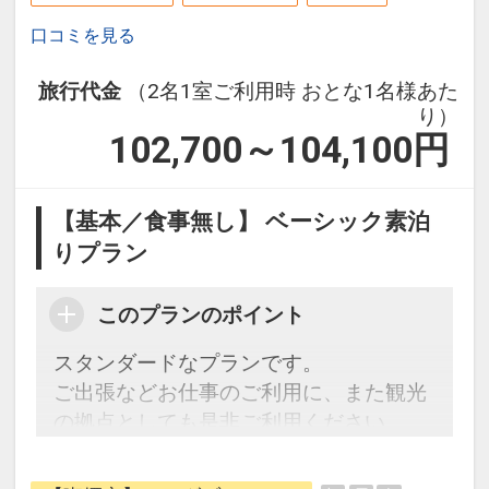
設定期間：2025年2月10日～2026年11
月30日
口コミを見る
インターネットコース番号：DP-2-
200000037962
旅行代金
（2名1室ご利用時 おとな1名様あた
り）
102,700～104,100
円
【基本／食事無し】 ベーシック素泊
りプラン
このプランのポイント
スタンダードなプランです。
ご出張などお仕事のご利用に、また観光
の拠点としても是非ご利用ください。
【駐車場のご案内】