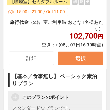
【喫煙室】セミダブルルーム
朝
昼
夕
収容台数 56台
料金 500円／泊
In 15:00～21:00 / Out 11:00
利用時間 24時間
旅行代金
（2名1室ご利用時 おとな1名様あた
車両制限 なし
り）
※駐車場はご到着順となっておりご予約
102,700
円
は承っておりません。
※駐車場内での事故・盗難等につきまし
空き：
○
(08月07日16:30時点)
ては当ホテルでは一切責任を負いかねま
すのでご了承ください。
詳細
選択
大型車をご利用のお客様へ
【基本／食事無し】 ベーシック素泊
大型車…要予約・台数制限あり
りプラン
普通車スペース縦2台分使用時（マイク
ロバス・4tロングなど） 1000円
このプランのポイント
普通車スペース縦横計4台分使用時（観
光バス・10tトラックなど） 2000円
スタンダードなプランです。