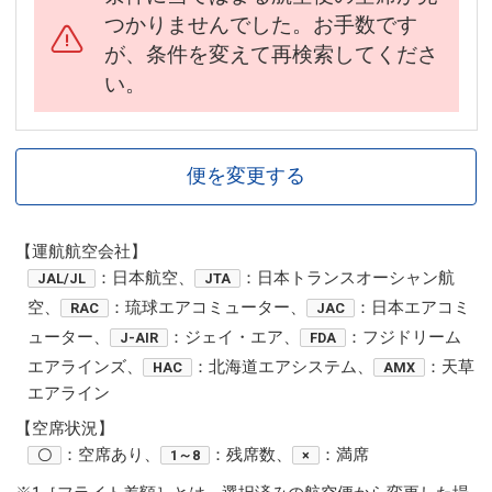
つかりませんでした。お手数です
が、条件を変えて再検索してくださ
い。
便を変更する
【運航航空会社】
：日本航空、
：日本トランスオーシャン航
JAL/JL
JTA
空、
：琉球エアコミューター、
：日本エアコミ
RAC
JAC
ューター、
：ジェイ・エア、
：フジドリーム
J-AIR
FDA
エアラインズ、
：北海道エアシステム、
：天草
HAC
AMX
エアライン
【空席状況】
：空席あり、
：残席数、
：満席
〇
1～8
×