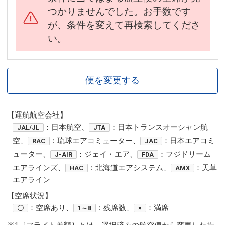
つかりませんでした。お手数です
が、条件を変えて再検索してくださ
い。
便を変更する
【運航航空会社】
：日本航空、
：日本トランスオーシャン航
JAL/JL
JTA
空、
：琉球エアコミューター、
：日本エアコミ
RAC
JAC
ューター、
：ジェイ・エア、
：フジドリーム
J-AIR
FDA
エアラインズ、
：北海道エアシステム、
：天草
HAC
AMX
エアライン
【空席状況】
：空席あり、
：残席数、
：満席
〇
1～8
×