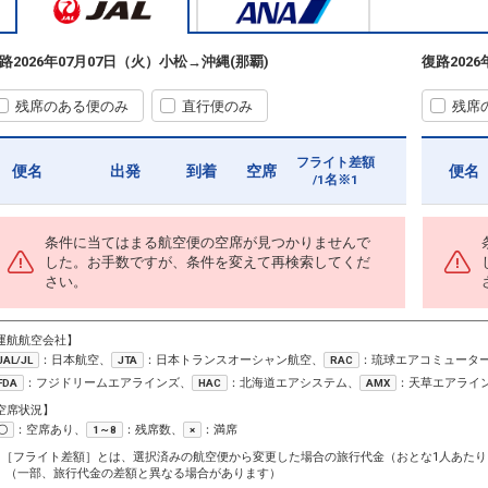
路
2026年07月07日（火）
小松
→
沖縄(那覇)
復路
202
残席のある便のみ
直行便のみ
残席
フライト差額
便名
出発
到着
空席
便名
/1名※1
条件に当てはまる航空便の空席が見つかりませんで
した。お手数ですが、条件を変えて再検索してくだ
さい。
運航航空会社】
：日本航空、
：日本トランスオーシャン航空、
：琉球エアコミュータ
JAL/JL
JTA
RAC
：フジドリームエアラインズ、
：北海道エアシステム、
：天草エアライ
FDA
HAC
AMX
空席状況】
：空席あり、
：残席数、
：満席
〇
1～8
×
1［フライト差額］とは、選択済みの航空便から変更した場合の旅行代金（おとな1人あたり
（一部、旅行代金の差額と異なる場合があります）