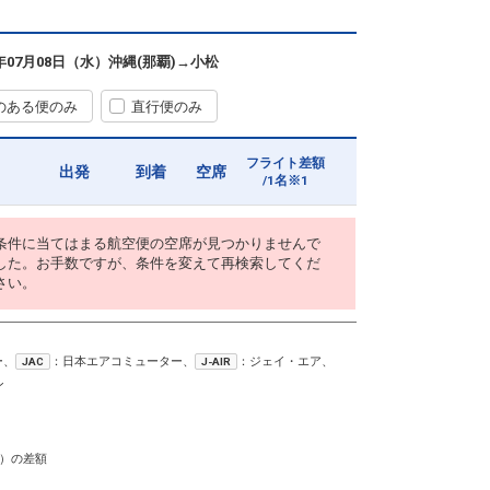
6年07月08日（水）
沖縄(那覇)
→
小松
のある便のみ
直行便のみ
フライト差額
出発
到着
空席
/1名※1
条件に当てはまる航空便の空席が見つかりませんで
した。お手数ですが、条件を変えて再検索してくだ
さい。
ー、
：日本エアコミューター、
：ジェイ・エア、
JAC
J-AIR
ン
）の差額