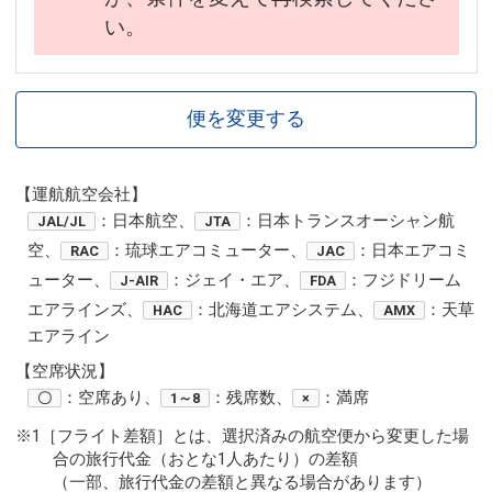
い。
便を変更する
【運航航空会社】
：日本航空、
：日本トランスオーシャン航
JAL/JL
JTA
空、
：琉球エアコミューター、
：日本エアコミ
RAC
JAC
ューター、
：ジェイ・エア、
：フジドリーム
J-AIR
FDA
エアラインズ、
：北海道エアシステム、
：天草
HAC
AMX
エアライン
【空席状況】
：空席あり、
：残席数、
：満席
〇
1～8
×
※1［フライト差額］とは、選択済みの航空便から変更した場
合の旅行代金（おとな1人あたり）の差額
（一部、旅行代金の差額と異なる場合があります）