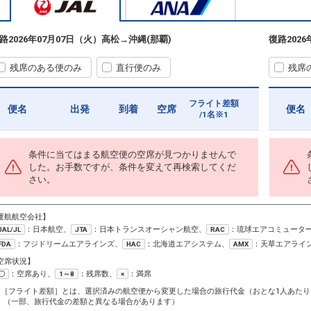
路
2026年07月07日（火）
高松
→
沖縄(那覇)
復路
202
残席のある便のみ
直行便のみ
残席
フライト差額
便名
出発
到着
空席
便名
/1名※1
条件に当てはまる航空便の空席が見つかりませんで
した。お手数ですが、条件を変えて再検索してくだ
さい。
運航航空会社】
：日本航空、
：日本トランスオーシャン航空、
：琉球エアコミュータ
JAL/JL
JTA
RAC
：フジドリームエアラインズ、
：北海道エアシステム、
：天草エアライ
FDA
HAC
AMX
空席状況】
：空席あり、
：残席数、
：満席
〇
1～8
×
1［フライト差額］とは、選択済みの航空便から変更した場合の旅行代金（おとな1人あたり
（一部、旅行代金の差額と異なる場合があります）