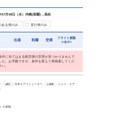
6年07月08日（水）
沖縄(那覇)
→
高松
のある便のみ
直行便のみ
フライト差額
出発
到着
空席
/1名※1
条件に当てはまる航空便の空席が見つかりませんで
した。お手数ですが、条件を変えて再検索してくだ
さい。
ー、
：日本エアコミューター、
：ジェイ・エア、
JAC
J-AIR
ン
）の差額