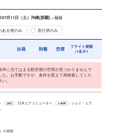
6年07月11日（土）
沖縄(那覇)
→
仙台
のある便のみ
直行便のみ
フライト差額
出発
到着
空席
/1名※1
条件に当てはまる航空便の空席が見つかりませんで
した。お手数ですが、条件を変えて再検索してくだ
さい。
ー、
：日本エアコミューター、
：ジェイ・エア、
JAC
J-AIR
ン
）の差額