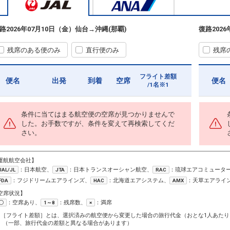
路
2026年07月10日（金）
仙台
→
沖縄(那覇)
復路
202
残席のある便のみ
直行便のみ
残席
フライト差額
便名
出発
到着
空席
便名
/1名※1
条件に当てはまる航空便の空席が見つかりませんで
した。お手数ですが、条件を変えて再検索してくだ
さい。
運航航空会社】
：日本航空、
：日本トランスオーシャン航空、
：琉球エアコミュータ
JAL/JL
JTA
RAC
：フジドリームエアラインズ、
：北海道エアシステム、
：天草エアライ
FDA
HAC
AMX
空席状況】
：空席あり、
：残席数、
：満席
〇
1～8
×
1［フライト差額］とは、選択済みの航空便から変更した場合の旅行代金（おとな1人あたり
（一部、旅行代金の差額と異なる場合があります）