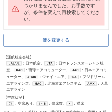
つかりませんでした。お手数です
が、条件を変えて再検索してくださ
い。
便を変更する
【運航航空会社】
：日本航空、
：日本トランスオーシャン航
JAL/JL
JTA
空、
：琉球エアコミューター、
：日本エアコミ
RAC
JAC
ューター、
：ジェイ・エア、
：フジドリーム
J-AIR
FDA
エアラインズ、
：北海道エアシステム、
：天草
HAC
AMX
エアライン
【空席状況】
：空席あり、
：残席数、
：満席
〇
1～8
×