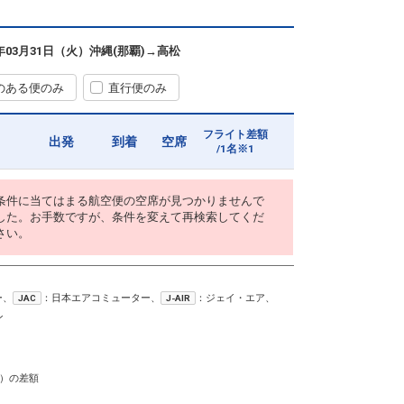
6年03月31日（火）
沖縄(那覇)
→
高松
のある便のみ
直行便のみ
フライト差額
出発
到着
空席
/1名※1
条件に当てはまる航空便の空席が見つかりませんで
した。お手数ですが、条件を変えて再検索してくだ
さい。
ー、
：日本エアコミューター、
：ジェイ・エア、
JAC
J-AIR
ン
）の差額