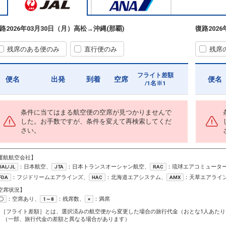
路
2026年03月30日（月）
高松
→
沖縄(那覇)
復路
202
残席のある便のみ
直行便のみ
残席
フライト差額
便名
出発
到着
空席
便名
/1名※1
条件に当てはまる航空便の空席が見つかりませんで
した。お手数ですが、条件を変えて再検索してくだ
さい。
運航航空会社】
：日本航空、
：日本トランスオーシャン航空、
：琉球エアコミュータ
JAL/JL
JTA
RAC
：フジドリームエアラインズ、
：北海道エアシステム、
：天草エアライ
FDA
HAC
AMX
空席状況】
：空席あり、
：残席数、
：満席
〇
1～8
×
1［フライト差額］とは、選択済みの航空便から変更した場合の旅行代金（おとな1人あたり
（一部、旅行代金の差額と異なる場合があります）