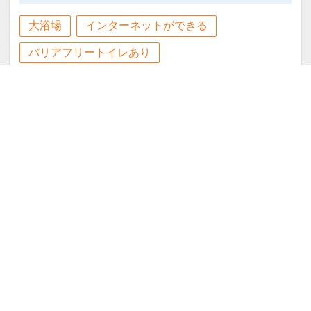
あり♪
【営業時間】
大浴場
インターネットができる
ＡＭ６：００～９：００
大浴場のご案内
ＰＭ１６：００～２２：００
バリアフリートイレあり
最上階の海側に面した、大浴場を併設。
宿泊者専用となります。（代金不要）
バリアフリールームあり
洗浄付トイレ
※バスタオル・浴衣は客室に備え付けの
【営業時間】
物をご利用ください。
駅徒歩5分以内
有料駐車場
ホテル
ＡＭ６：００～９：００
ＰＭ１６：００～２２：００
口コミを見る
設定期間：2026年4月1日～2027年3月
※バスタオル・浴衣は客室に備え付けの
旅行代金
（2名1室ご利用時 おとな1名様あた
31日
り）
物をご利用ください。
インターネットコース番号：DP-1-
31,600～33,300
円
17445498
設定期間：2026年6月1日～2026年10月
３０日前までの予約がお得！ 離島へ
31日
の発着港（泊港）へ徒歩約１分！ ２６
インターネットコース番号：DP-1-
年上期パーソナリップ沖縄 那覇 【早
17511293