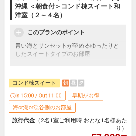
沖縄 ＜朝食付＞コンド棟スイート和
【９０日前までの申込がお得】早期申込
洋室（２～４名）
割引がございます
ご宿泊の９０日前までにお申し込みにな
このプランのポイント
ると
１泊につきおひとり様
１，５００円引
青い海とサンセットが望めるゆったりと
したスイートタイプのお部屋
※早期申込期間を過ぎてからの変更（人
数の内訳・客室タイプ・食事条件・プラ
【１２０日前までの申込がお得】早期申
ン・氏名・人員・泊数の増減等の変更）
込割引がございます
コンド棟スイート
朝
昼
夕
があった場合、早期申込割引は適用され
ご宿泊の１２０日前までにお申し込みに
ません。
なると
In 15:00 / Out 11:00
早期がお得
※他の割引との併用はできません。
１泊につきおひとり様
２，０００円引
海or湖or渓谷側のお部屋
※割引適用後のご旅行代金は、カレンダ
ーからお進みいただいた後表示される
※早期申込期間を過ぎてからの変更（人
旅行代金
（2名1室ご利用時 おとな1名様あた
「空室照会結果確認画面」でご確認くだ
数の内訳・客室タイプ・食事条件・プラ
り）
さい。
ン・氏名・人員・泊数の増減等の変更）