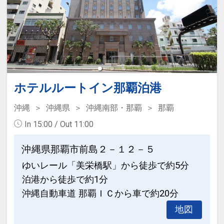
●「素泊まりのお客様」は、３連泊以上
ここがポイント！
で滞在中朝食を１回無料サービス！
●全室Wi-Fi・洗濯機・テレビ・冷蔵庫・
ポット完備で長期滞在に対応♪
※旅行代金に含まれます。
●名護市役所・市営運動公園に程近く、
ここがポイント！
名護市街地に立地♪
ホテルルートイン那覇泊港
●全室Wi-Fi・洗濯機・テレビ・冷蔵庫・
ポット完備で長期滞在に対応♪
沖縄
沖縄県
沖縄南部・那覇
那覇
●客室フロアへ乾燥室を設置♪（ガス式乾
In 15:00 / Out 11:00
燥機を設置致します）
●名護市役所・市営運動公園に程近く、
名護市街地に立地♪
沖縄県那覇市前島２－１２－５
●インターネット用ＰＣ・図書コーナー
ゆいレール「美栄橋駅」から徒歩で約5分
あり♪
●客室フロアへ乾燥室を設置♪（ガス式乾
泊港から徒歩で約1分
燥機を設置致します）
大浴場のご案内
沖縄自動車道 那覇ＩＣから車で約20分
最上階の海側に面した、大浴場を併設。
地図
●インターネット用ＰＣ・図書コーナー
宿泊者専用となります。（代金不要）