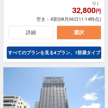
Brekfast Boxの内容：メインメニュー・
さい。
り）
サラダ・温菜・フルーツのブッフェ、本
※宿泊期間中すべての日において人数・
32,800
円
うれしいポイント
日のスープ＆ドリンク
氏名・客室タイプ・食事条件・プラン同
●グループホテルオリジナル「日本最西
空き：
4室
(08月06日11:14時点)
【営業時間】６：３０～１１：００ ／
一であることが割引適用の条件となりま
端・最南端 竹富島の湯」の入浴剤の素１
ラストオーダー １０：３０
す。
パック付！
詳細
選択
客室清掃のご案内
うれしいポイント
※旅行代金に含まれます。
●２泊ごとに１回の「エコ清掃」を導入
●グループホテルオリジナル「日本最西
※２泊目と４泊目はタオル交換、ゴミ回
すべてのプランを見る
4プラン、1部屋タイプ
端・最南端 竹富島の湯」の入浴剤の素１
連泊特色
収、アメニティとミネラルウォーターの
パック付！
●３連泊以上で、お部屋でご利用いただ
補充のみとなります。
ける洗濯ジェルボール付（１部屋につき
※旅行代金に含まれます。
２個／１回のみ）
設定期間：2026年6月1日～2026年10月
●「素泊まりのお客様」は、３連泊以上
31日
連泊特色
で滞在中朝食を１回無料サービス！
インターネットコース番号：DP-1-
●３連泊以上で、お部屋でご利用いただ
17505993
ける洗濯ジェルボール付（１部屋につき
※旅行代金に含まれます。
２個／１回のみ）