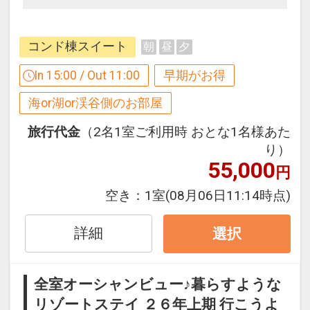
【１２０日前までの申込がお得】早期申
込割引がございます
コンド棟スイート
朝
昼
夕
ご宿泊の１２０日前までにお申し込みに
なると
In 15:00 / Out 11:00
早期がお得
１泊につきおひとり様
２，０００円引
海or湖or渓谷側のお部屋
※早期申込期間を過ぎてからの変更（人
旅行代金
（2名1室ご利用時 おとな1名様あた
数の内訳・客室タイプ・食事条件・プラ
り）
55,000
ン・氏名・人員・泊数の増減等の変更）
円
があった場合、早期申込割引は適用され
空き：
1室
(08月06日11:14時点)
ません。
※他の割引との併用はできません。
詳細
選択
※割引適用後のご旅行代金は、カレンダ
ーからお進みいただいた後表示される
「空室照会結果確認画面」でご確認くだ
全室オーシャンビュー♪暮らすような
さい。
リゾートステイ ２６年上期 行こうよ