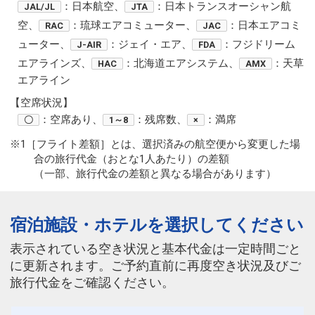
：日本航空、
：日本トランスオーシャン航
JAL/JL
JTA
空、
：琉球エアコミューター、
：日本エアコミ
RAC
JAC
ューター、
：ジェイ・エア、
：フジドリーム
J-AIR
FDA
エアラインズ、
：北海道エアシステム、
：天草
HAC
AMX
エアライン
【空席状況】
：空席あり、
：残席数、
：満席
〇
1～8
×
※1［フライト差額］とは、選択済みの航空便から変更した場
合の旅行代金（おとな1人あたり）の差額
（一部、旅行代金の差額と異なる場合があります）
宿泊施設・ホテルを選択してください
表示されている空き状況と基本代金は一定時間ごと
に更新されます。ご予約直前に再度空き状況及びご
旅行代金をご確認ください。