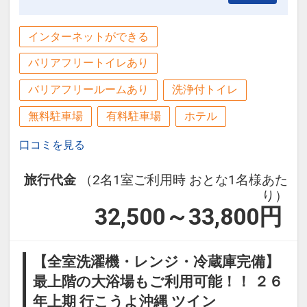
※旅行代金に含まれます。
ン・氏名・人員・泊数の増減等の変更）
があった場合、早期申込割引は適用され
インターネットができる
連泊ポイント
ません。
バリアフリートイレあり
●３連泊以上ご宿泊の方に、滞在中ラン
※他の割引との併用はできません。
チ１回付（限定メニュー）
※割引適用後のご旅行代金は、カレンダ
バリアフリールームあり
洗浄付トイレ
ーからお進みいただいた後表示される
無料駐車場
有料駐車場
ホテル
※旅行代金に含まれます。
「空室照会結果確認画面」でご確認くだ
さい。
口コミを見る
客室清掃のご案内
●２泊ごとに１回の「エコ清掃」を導入
旅行代金
（2名1室ご利用時 おとな1名様あた
ホテルポイント
※２泊目と４泊目はタオル交換、ゴミ回
り）
●レンタルアメニティやお子様向けグッ
32,500～33,800
円
収、アメニティとミネラルウォーターの
ズなど多様なサポートアイテムのご利用
補充のみとなります。
ＯＫ（数量限定／一部有料）
【全室洗濯機・レンジ・冷蔵庫完備】
設定期間：2026年6月1日～2026年10月
●屋外プール・フィットネスジム・Ｗｉ
最上階の大浴場もご利用可能！！ ２６
31日
－Ｆｉが代金不要でご利用ＯＫ（屋外プ
年上期 行こうよ沖縄 ツイン
インターネットコース番号：DP-1-