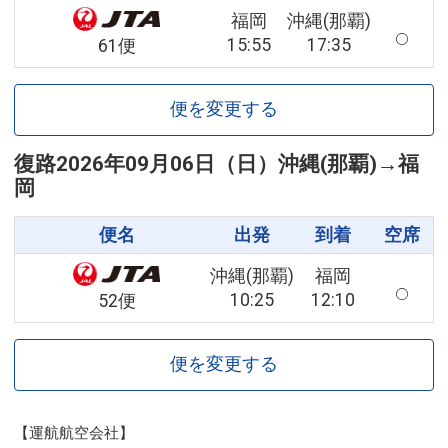
福岡
沖縄(那覇)
15:55
17:35
61便
便を変更する
復路
2026年09月06日（日）
沖縄(那覇)
→
福
岡
便名
出発
到着
空席
沖縄(那覇)
福岡
10:25
12:10
52便
便を変更する
【運航航空会社】