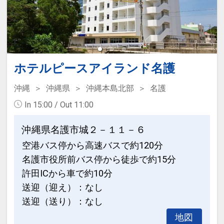
さい。
ン・氏名・人員・泊数の増減等の変更）
があった場合、早期申込割引は適用され
ホテルポイント
ません。
●レンタルアメニティやお子様向けグッ
※他の割引との併用はできません。
ズなど多様なサポートアイテムのご利用
※割引適用後のご旅行代金は、カレンダ
ホテルピースアイランド名護
ＯＫ（数量限定／一部有料）
ーからお進みいただいた後表示される
「空室照会結果確認画面」でご確認くだ
沖縄
沖縄県
沖縄本島北部
名護
●屋外プール・フィットネスジム・Ｗｉ
さい。
In 15:00 / Out 11:00
－Ｆｉが代金不要でご利用ＯＫ（屋外プ
ール：営業期間４月～１０月予定）
【６０日前までの申込がお得】早期申込
沖縄県名護市城２－１１－６
割引がございます
空港バス停から高速バスで約120分
※旅行代金に含まれます。
ご宿泊の６０日前までにお申し込みにな
名護市役所前バス停から徒歩で約15分
ると
許田ICから車で約10分
お子様ポイント
１泊につきおひとり様
１，０００円引
送迎（迎え）：なし
●お子様用ルームウェア・スリッパをご
送迎（送り）：なし
用意♪
※早期申込期間を過ぎてからの変更（人
地図
数の内訳・客室タイプ・食事条件・プラ