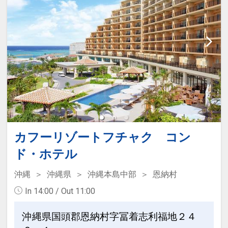
カフーリゾートフチャク コン
ド・ホテル
沖縄
沖縄県
沖縄本島中部
恩納村
In 14:00 / Out 11:00
沖縄県国頭郡恩納村字冨着志利福地２４