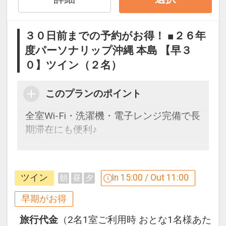
席の場合に限ります）
※他の割引との併用はできません。
※要事前予約
※割引適用後のご旅行代金は、カレンダ
※ご予約時に「お問合せ・ご要望等メ
３０日前までの予約がお得！ ■２６年
ーからお進みいただいた後表示される
モ」欄、またはご予約後「マイページ」
度パーソナリップ沖縄 本島 【早３
「空室照会結果確認画面」でご確認くだ
に必要な品・数量をご記入ください。
０】ツイン（２名）
さい。
※旅行代金に含まれます。
【連泊するとお得】連泊割引がございま
このプランのポイント
す
全室Wi-Fi・洗濯機・電子レンジ完備で長
連泊ポイント
連泊の場合、
期滞在にも便利♪
●３連泊以上ご宿泊の方に、滞在中ラン
１泊目より１泊につきおひとり様
５００
チ１回付（限定メニュー）
円引
早めのお申し込みがお得！【早３０】
早期予約限定！３０日前までのご予約が
※旅行代金に含まれます。
※他の割引との併用はできません。
ツイン
In 15:00 / Out 11:00
朝
昼
夕
お得です！
※割引適用後のご旅行代金は、カレンダ
※本プランは３０日前までの予約受付で
朝食のご案内
早期がお得
ーからお進みいただいた後表示される
す。２９日前以降の人数変更、おとな・
●Deli&Cafe
「空室照会結果確認画面」でご確認くだ
旅行代金
（2名1室ご利用時 おとな1名様あた
こどもの内訳変更はできません。