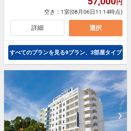
57,000
円
があった場合、早期申込割引は適用され
空き：
1室
(08月06日11:14時点)
【６０日前までの申込がお得】早期申込
ません。
割引がございます
※他の割引との併用はできません。
詳細
選択
ご宿泊の６０日前までにお申し込みにな
※割引適用後のご旅行代金は、カレンダ
ると
ーからお進みいただいた後表示される
１泊につきおひとり様
１，０００円引
「空室照会結果確認画面」でご確認くだ
すべてのプランを見る
9プラン、3部屋タイプ
さい。
※早期申込期間を過ぎてからの変更（人
数の内訳・客室タイプ・食事条件・プラ
【９０日前までの申込がお得】早期申込
ン・氏名・人員・泊数の増減等の変更）
割引がございます
があった場合、早期申込割引は適用され
ご宿泊の９０日前までにお申し込みにな
ません。
ると
※他の割引との併用はできません。
１泊につきおひとり様
１，５００円引
※割引適用後のご旅行代金は、カレンダ
ーからお進みいただいた後表示される
※早期申込期間を過ぎてからの変更（人
「空室照会結果確認画面」でご確認くだ
数の内訳・客室タイプ・食事条件・プラ