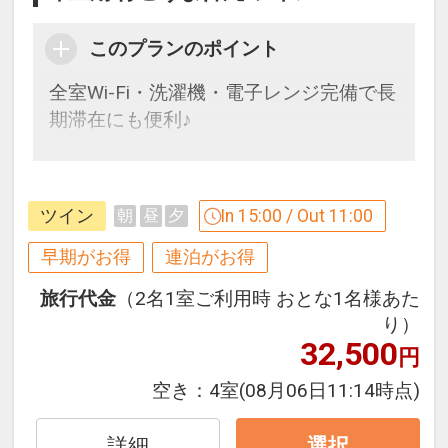
ール：営業期間４月～１０月予定）
17506683
このプランのポイント
●朝食券を２，０００円分の昼食券とし
てご利用いただけます（レストラン・メ
全室Wi-Fi・洗濯機・電子レンジ完備で長
ニュー限定）
期滞在にも便利♪
※曜日によってご利用できない日程やメ
ニュー限定となる場合がございます。詳
【９０日前までの申込がお得】早期申込
しくはホテルにてご確認ください。
割引がございます
ツイン
In 15:00 / Out 11:00
朝
昼
夕
ご宿泊の９０日前までにお申し込みにな
※旅行代金に含まれます。
ると
早期がお得
連泊がお得
１泊につきおひとり様
５００円引
旅行代金
（2名1室ご利用時 おとな1名様あた
お子様ポイント
り）
●お子様用ルームウェア・スリッパをご
※早期申込期間を過ぎてからの変更（人
32,500
円
用意♪
数の内訳・客室タイプ・食事条件・プラ
ン・氏名・人員・泊数の増減等の変更）
空き：
4室
(08月06日11:14時点)
●乳幼児のお子様に離乳食を代金不要で
があった場合、早期申込割引は適用され
ご用意♪（おとなの方が食事利用時・同
ません。
詳細
選択