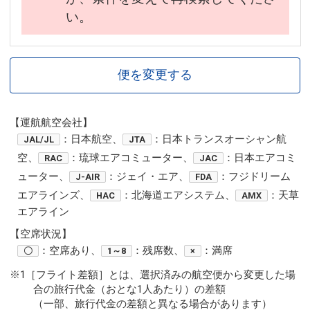
い。
便を変更する
【運航航空会社】
：日本航空、
：日本トランスオーシャン航
JAL/JL
JTA
空、
：琉球エアコミューター、
：日本エアコミ
RAC
JAC
ューター、
：ジェイ・エア、
：フジドリーム
J-AIR
FDA
エアラインズ、
：北海道エアシステム、
：天草
HAC
AMX
エアライン
【空席状況】
：空席あり、
：残席数、
：満席
〇
1～8
×
※1［フライト差額］とは、選択済みの航空便から変更した場
合の旅行代金（おとな1人あたり）の差額
（一部、旅行代金の差額と異なる場合があります）