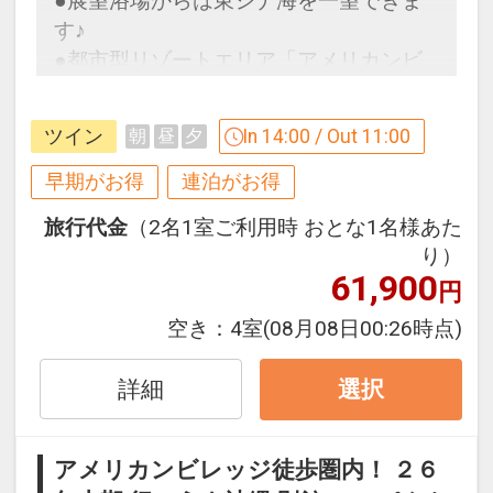
●展望浴場からは東シナ海を一望できま
備！
す♪
疲労回復や肩こり、冷え性などの効能あ
●都市型リゾートエリア「アメリカンビ
り！旅疲れの体には嬉しい♪
レッジ」内の好立地！
ツイン
In 14:00 / Out 11:00
朝
昼
夕
【９０日前までの申込がお得】早期申込
早期がお得
連泊がお得
設定期間：2026年4月1日～2026年11月
割引がございます
30日
旅行代金
（2名1室ご利用時 おとな1名様あた
ご宿泊の９０日前までにお申し込みにな
インターネットコース番号：DP-1-
り）
ると
17162901
61,900
円
１泊につきおひとり様
５００円引
空き：
4室
(08月08日00:26時点)
※早期申込期間を過ぎてからの変更（人
数の内訳・客室タイプ・食事条件・プラ
詳細
選択
ン・氏名・人員・泊数の増減等の変更）
があった場合、早期申込割引は適用され
アメリカンビレッジ徒歩圏内！ ２６
ません。