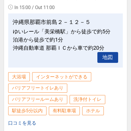
●客室フロアへ乾燥室を設置♪（ガス式乾
In 15:00 / Out 11:00
燥機を設置致します）
●名護市役所・市営運動公園に程近く、
名護市街地に立地♪
沖縄県那覇市前島２－１２－５
●インターネット用ＰＣ・図書コーナー
ゆいレール「美栄橋駅」から徒歩で約5分
あり♪
●客室フロアへ乾燥室を設置♪（ガス式乾
泊港から徒歩で約1分
燥機を設置致します）
大浴場のご案内
沖縄自動車道 那覇ＩＣから車で約20分
最上階の海側に面した、大浴場を併設。
地図
●インターネット用ＰＣ・図書コーナー
宿泊者専用となります。（代金不要）
あり♪
【営業時間】
大浴場
インターネットができる
ＡＭ６：００～９：００
大浴場のご案内
ＰＭ１６：００～２２：００
バリアフリートイレあり
最上階の海側に面した、大浴場を併設。
宿泊者専用となります。（代金不要）
バリアフリールームあり
洗浄付トイレ
※バスタオル・浴衣は客室に備え付けの
【営業時間】
物をご利用ください。
駅徒歩5分以内
有料駐車場
ホテル
ＡＭ６：００～９：００
ＰＭ１６：００～２２：００
口コミを見る