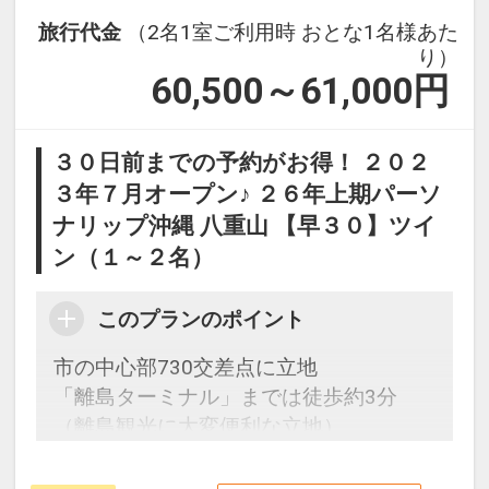
い。
旅行代金
（2名1室ご利用時 おとな1名様あた
※ご集合に付きましてはご出発の10分前
り）
にフロントへお越しください。
60,500～61,000
円
■周辺アクセス情報■
・空港から近く、那覇空港自動車道名嘉
３０日前までの予約がお得！ ２０２
地（なかち）ICまで車で約10分と観光地
３年７月オープン♪ ２６年上期パーソ
へのアクセスも便利。周辺にはアウトレ
ナリップ沖縄 八重山 【早３０】ツイ
ットモールやビーチ、レンタカー営業所
ン（１～２名）
もあります。
那覇空港（車で約15分）
このプランのポイント
豊崎美らＳＵＮビーチ（徒歩約10分）
沖縄アウトレットモール あしびなー（徒
市の中心部730交差点に立地
歩約6分）
「離島ターミナル」までは徒歩約3分
イーアス沖縄豊崎（徒歩約6分）
（離島観光に大変便利な立地）
ローソン（徒歩約4分）