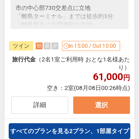
でご出発前の朝風呂もお楽しみいただけ
市の中心部730交差点に立地
ます。
「離島ターミナル」までは徒歩約3分
大浴場にはじんわりと汗をかいてリフレ
（離島観光に大変便利な立地）
ッシュできるミストサウナを併設してい
ます。
ツイン
In 15:00 / Out 10:00
朝
昼
夕
大浴場のご案内
利用時間
ゆったりとくつろげる大きな浴槽は、坪
旅行代金
（2名1室ご利用時 おとな1名様あた
14：00～22：00（最終入場21：30）
庭に植えられた八重山諸島に生息する豊
り）
5：30～9：30（最終入場9：00）
61,000
かな木々が照らし出され、幻想的な雰囲
円
気をご堪能いただけます。
※営業時間や内容などが変更となる場合
空き：
2室
(08月08日00:26時点)
のんびりと湯につかり広々とした浴場で
がございます。
手足を伸ばし、落ち着きのある空間で寛
詳細
選択
ぎのひとときをお過ごしください。
また、朝は5時30分から入浴可能ですの
設定期間：2026年4月1日～2026年11月
でご出発前の朝風呂もお楽しみいただけ
30日
すべてのプランを見る
2プラン、1部屋タイプ
ます。
インターネットコース番号：DP-1-