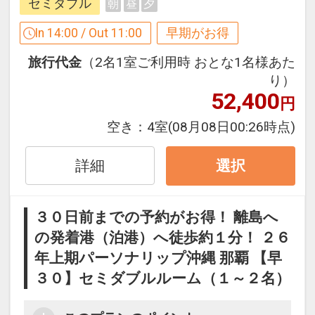
セミダブル
朝
昼
夕
早めのお申し込みがお得！【早３０】
In 14:00 / Out 11:00
早期がお得
早期予約限定！３０日前までのご予約が
旅行代金
（2名1室ご利用時 おとな1名様あた
お得です！
り）
※本プランは３０日前までの予約受付で
52,400
円
す。２９日前以降の人数変更、おとな・
こどもの内訳変更はできません。
空き：
4室
(08月08日00:26時点)
ホテルポイント
詳細
選択
●アーリーチェックイン１４：００（通
常１５：００）
３０日前までの予約がお得！ 離島へ
の発着港（泊港）へ徒歩約１分！ ２６
●滞在中、大浴場の利用ＯＫ！
年上期パーソナリップ沖縄 那覇 【早
●ウェルカムコーヒー付（おひとり様／
３０】セミダブルルーム（１～２名）
滞在中１回）