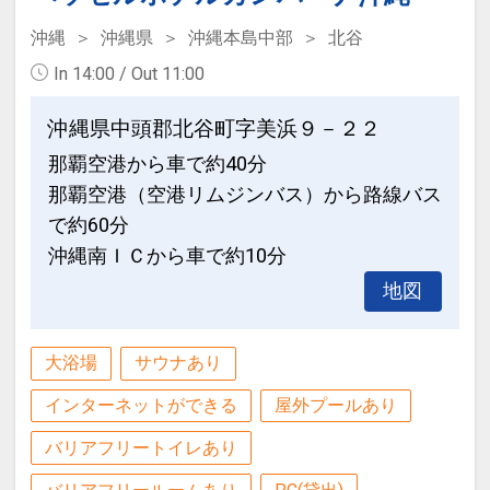
諸島へのアクセスに便利な港が近く、
沖縄
沖縄県
沖縄本島中部
北谷
連泊ポイント
前後泊にも利用しやすい！
In 14:00 / Out 11:00
●連泊時、お部屋の清掃・ベッドメイク
不要の方に、ドリンク付（おひとり様に
●モノレール「美栄橋（みえばし）駅」
沖縄県中頭郡北谷町字美浜９－２２
つき１本）
より徒歩約５分！
那覇空港から車で約40分
※タオルセットとアメニティ交換のみの
那覇空港より１４分のモノレール「美栄
那覇空港（空港リムジンバス）から路線バス
簡易清掃となります。
橋（みえばし）駅」よりほど近く
で約60分
アクセス楽々♪
※旅行代金に含まれます。
沖縄南ＩＣから車で約10分
●最上階大浴場「人工ラジウム温泉」完
地図
ご宿泊者様にホテルから朝食をご用意！
備！
このプランは食事なしプランですが「ご
疲労回復や肩こり、冷え性などの効能あ
大浴場
サウナあり
宿泊者様に朝食をご用意」いたします。
り！旅疲れの体には嬉しい♪
インターネットができる
屋外プールあり
朝はやっぱりちゃんと、朝ごはん！
バリアフリートイレあり
さまざまな朝食のスタイルに合った温か