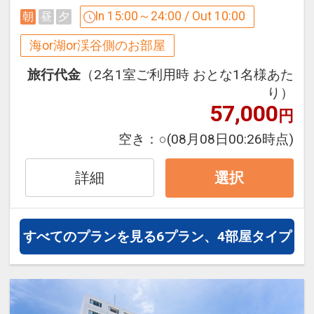
別途朝食代を現地にてお支払い頂きま
島に沈む最高の夕焼けが楽しめます。
In 15:00～24:00 / Out 10:00
朝
昼
夕
す。
「沖縄アウトレットモール あしびなー」
４～６歳：６５０円(税込) ３歳：４００
海or湖or渓谷側のお部屋
（徒歩約6分、約450ｍ）や豊崎海浜公
円(税込) ２歳以下代金不要
園（人工ビーチ、徒歩約11分、約850
旅行代金
（2名1室ご利用時 おとな1名様あた
り）
ｍ）などショッピングや海水浴などが近
◆アクセス◆
57,000
くにあります。
円
また、近隣にはレンタカー会社営業所や
【車】那覇空港より約１５分
空き：
○
(08月08日00:26時点)
那覇空港自動車道・名嘉地（なかち）IC
も10分ほどの場所にあり、沖縄本島中
【95番バス 最終19：00】那覇空港→ア
詳細
選択
部・北部への観光にも大変便利です。
ウトレットモールあしびなー下車徒歩約
６分
すべてのプランを見る
6プラン、4部屋タイプ
□朝食バイキング付き
【ゆいレール＋56番バス 最終21：40】
□駐車場利用代金不要
ゆいレール那覇空港→赤嶺駅
□大浴場利用可能
＋56番バスで赤嶺駅前→道の駅豊崎より
□屋外プール利用可能(夏季限定)
徒歩約６分