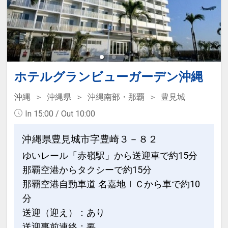
さい。
※早期申込期間を過ぎてからの変更（人
※宿泊期間中すべての日において人数・
数の内訳・客室タイプ・食事条件・プラ
氏名・客室タイプ・食事条件・プラン同
ン・氏名・人員・泊数の増減等の変更）
一であることが割引適用の条件となりま
があった場合、早期申込割引は適用され
す。
ません。
ホテルグランビューガーデン沖縄
※他の割引との併用はできません。
ホテルポイント
※割引適用後のご旅行代金は、カレンダ
沖縄
沖縄県
沖縄南部・那覇
豊見城
●ウェルカムドリンク付（１階ラウンジ
ーからお進みいただいた後表示される
１４：００～２１：００）
In 15:00 / Out 10:00
「空室照会結果確認画面」でご確認くだ
●展望大浴場入浴ＯＫ！
さい。
沖縄県豊見城市字豊崎３－８２
●駐車場ご利用代金不要
ゆいレール「赤嶺駅」から送迎車で約15分
【連泊するとお得】連泊割引がございま
※旅行代金に含まれます。
那覇空港からタクシーで約15分
す
那覇空港自動車道 名嘉地ＩＣから車で約10
連泊の場合、
設定期間：2026年6月1日～2026年10月
分
２泊目より１泊につきおひとり様
５００
31日
送迎（迎え）：あり
円引
インターネットコース番号：DP-1-
送迎事前連絡：要