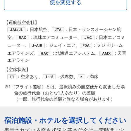
便を変更する
【運航航空会社】
：日本航空、
：日本トランスオーシャン航
JAL/JL
JTA
空、
：琉球エアコミューター、
：日本エアコミ
RAC
JAC
ューター、
：ジェイ・エア、
：フジドリーム
J-AIR
FDA
エアラインズ、
：北海道エアシステム、
：天草
HAC
AMX
エアライン
【空席状況】
：空席あり、
：残席数、
：満席
〇
1～8
×
※1［フライト差額］とは、選択済みの航空便から変更した場
合の旅行代金（おとな1人あたり）の差額
（一部、旅行代金の差額と異なる場合があります）
宿泊施設・ホテルを選択してください
表示されている空き状況と基本代金は一定時間ごと