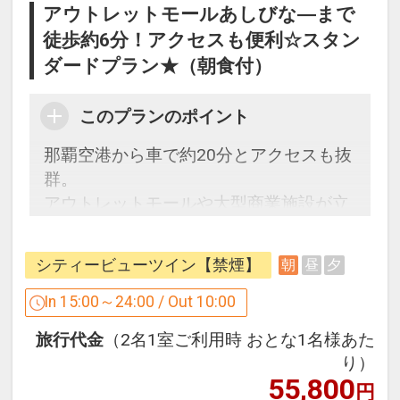
アウトレットモールあしびな―まで
徒歩約6分！アクセスも便利☆スタン
ダードプラン★（朝食付）
このプランのポイント
那覇空港から車で約20分とアクセスも抜
群。
アウトレットモールや大型商業施設が立
地し、ショッピングの環境も充実。
当ホテルからはキレイな海の色、白い砂
シティービューツイン【禁煙】
朝
昼
夕
浜、那覇空港・滑走路の夜景や慶良間諸
島に沈む最高の夕焼けが楽しめます。
In 15:00～24:00 / Out 10:00
「沖縄アウトレットモール あしびなー」
旅行代金
（2名1室ご利用時 おとな1名様あた
（徒歩約6分、約450ｍ）や豊崎海浜公園
り）
（人工ビーチ、徒歩約11分、約850ｍ）
55,800
円
などショッピングや海水浴などが近くに