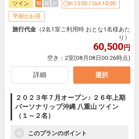
ツイン
In 15:00 / Out 10:00
朝
昼
夕
設定期間：2021年12月25日～2027年1
早めのお申し込みがお得！【早３０】
月31日
早期予約限定！３０日前までのご予約が
早期がお得
インターネットコース番号：DP-2-
お得です！
旅行代金
（2名1室ご利用時 おとな1名様あた
200000005186
※本プランは３０日前までの予約受付で
り）
す。２９日前以降の人数変更、おとな・
60,500
円
こどもの内訳変更はできません。
空き：
2室
(08月08日00:26時点)
大浴場のご案内
ゆったりとくつろげる大きな浴槽は、坪
詳細
選択
庭に植えられた八重山諸島に生息する豊
かな木々が照らし出され、幻想的な雰囲
２０２３年７月オープン♪ ２６年上期
気をご堪能いただけます。
パーソナリップ沖縄 八重山 ツイン
のんびりと湯につかり広々とした浴場で
（１～２名）
手足を伸ばし、落ち着きのある空間で寛
ぎのひとときをお過ごしください。
また、朝は5時30分から入浴可能ですの
このプランのポイント