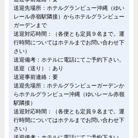
17511267
送迎先場所：ホテルグランビュー沖縄（ゆい
※他の割引との併用はできません。
レール赤嶺駅隣接）からホテルグランビュー
※割引適用後のご旅行代金は、カレンダ
ガーデンまで
ーからお進みいただいた後表示される
送迎対応時間：（各便とも定員９名まで。運
「空室照会結果確認画面」でご確認くだ
行時間についてはホテルまでお問い合わせ下
さい。
さい）
※宿泊期間中すべての日において人数・
送迎備考：ホテルに電話にてご予約下さい。
氏名・客室タイプ・食事条件・プラン同
送迎（送り）：あり
一であることが割引適用の条件となりま
送迎事前連絡：要
す。
送迎先場所：ホテルグランビューガーデンか
ホテルポイント
らホテルグランビュー沖縄（ゆいレール赤嶺
●ウェルカムドリンク付（１階ラウンジ
駅隣接）
１４：００～２１：００）
送迎対応時間：（各便とも定員９名まで。運
●展望大浴場入浴ＯＫ！
行時間についてはホテルまでお問い合わせ下
●駐車場ご利用代金不要
さい）
送迎備考：ホテルに電話にてご予約下さい。