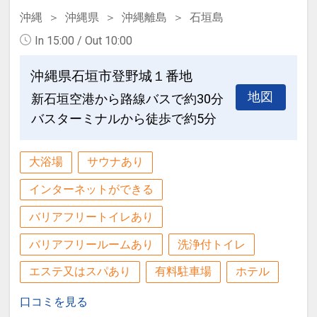
・空港から近く、那覇空港自動車道名嘉
沖縄
沖縄県
沖縄離島
石垣島
地（なかち）ICまで車で約10分と観光地
【ゆいレール＋56番バス 最終21：40】
へのアクセスも便利。周辺にはアウトレ
In 15:00 / Out 10:00
ゆいレール那覇空港→赤嶺駅
ットモールやビーチ、レンタカー営業所
＋56番バスで赤嶺駅前→道の駅豊崎より
沖縄県石垣市登野城１番地
もあります。
徒歩約６分
那覇空港（車で約15分）
地図
新石垣空港から路線バスで約30分
豊崎美らＳＵＮビーチ（徒歩約10分）
バスターミナルから徒歩で約5分
□ゆいレール赤嶺駅前から送迎サービス
沖縄アウトレットモール あしびなー（徒
有り
歩約6分）
大浴場
サウナあり
※送迎車のご利用は事前予約制となって
イーアス沖縄豊崎（徒歩約6分）
おりますので、ご希望のお客様は両ホテ
インターネットができる
ローソン（徒歩約4分）
ルのフロント又はお電話で申し込み下さ
バリアフリートイレあり
い。
設定期間：2021年12月25日～2027年1
（ご予約はご利用の30分前までにお願い
バリアフリールームあり
洗浄付トイレ
月31日
いたします。）
インターネットコース番号：DP-2-
エステ又はスパあり
有料駐車場
ホテル
※各便とも定員９名になり次第お断りす
200000005186
ることもございますので予めご了承下さ
口コミを見る