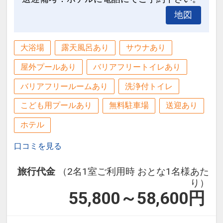
※旅行代金に含まれます。
地図
設定期間：2026年6月1日～2026年10月
大浴場
露天風呂あり
サウナあり
31日
インターネットコース番号：DP-1-
屋外プールあり
バリアフリートイレあり
17511269
バリアフリールームあり
洗浄付トイレ
こども用プールあり
無料駐車場
送迎あり
ホテル
口コミを見る
旅行代金
（2名1室ご利用時 おとな1名様あた
り）
55,800～58,600
円