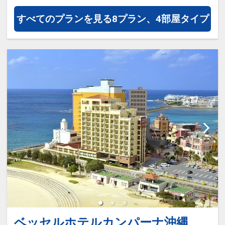
常１５：００）
簡易清掃となります。
すべてのプランを見る
8プラン、4部屋タイプ
●滞在中、大浴場の利用ＯＫ！
※旅行代金に含まれます。
●ウェルカムコーヒー付（おひとり様／
ご宿泊者様にホテルから朝食をご用意！
滞在中１回）
このプランは食事なしプランですが「ご
※セルフサービスとなります（６：３０
宿泊者様に朝食をご用意」いたします。
～１０：００、１５：００～２２：０
０）
朝はやっぱりちゃんと、朝ごはん！
さまざまな朝食のスタイルに合った温か
●全室空気清浄機完備！
い料理と琉球料理を毎日1～2品ご用意し
ております。
●全室ＷＯＷＷＯＷ視聴可能！
ここがポイント！
●全室Ｗｉ-Ｆｉ完備！
●離島への発着に便利な泊港まで徒歩約
１分！
※旅行代金に含まれます。
ベッセルホテルカンパーナ沖縄
国立公園に指定された慶良間（けらま）