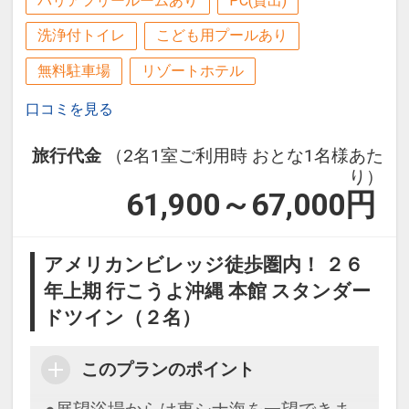
い料理と琉球料理を毎日1～2品ご用意し
バリアフリールームあり
PC(貸出)
設定期間：2026年4月1日～2026年11月
ております。
30日
洗浄付トイレ
こども用プールあり
インターネットコース番号：DP-1-
無料駐車場
リゾートホテル
ここがポイント！
17162901
●離島への発着に便利な泊港まで徒歩約
口コミを見る
１分！
国立公園に指定された慶良間（けらま）
旅行代金
（2名1室ご利用時 おとな1名様あた
諸島へのアクセスに便利な港が近く、
り）
前後泊にも利用しやすい！
61,900～67,000
円
●モノレール「美栄橋（みえばし）駅」
アメリカンビレッジ徒歩圏内！ ２６
より徒歩約５分！
年上期 行こうよ沖縄 本館 スタンダー
那覇空港より１４分のモノレール「美栄
ドツイン（２名）
橋（みえばし）駅」よりほど近く
アクセス楽々♪
このプランのポイント
●最上階大浴場「人工ラジウム温泉」完