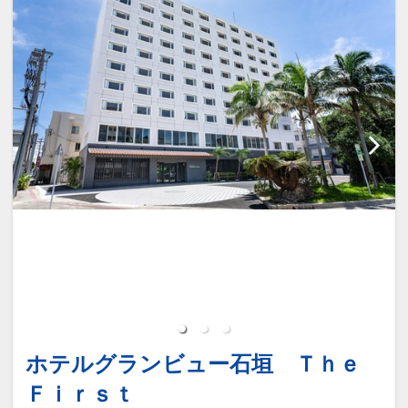
※前払いとなっております。
□ゆいレール赤嶺駅前から送迎サービス
有り
添い寝（未就学児）のお子様は寝具・ア
※送迎車のご利用は事前予約制となって
メニティが付いておりません。
おりますので、ご希望のお客様は両ホテ
別途朝食代を現地にてお支払い頂きま
ルのフロント又はお電話で申し込み下さ
す。
い。
４～６歳：６５０円(税込) ３歳：４００
（ご予約はご利用の30分前までにお願い
円(税込) ２歳以下代金不要
いたします。）
※各便とも定員９名になり次第お断りす
◆アクセス◆
ることもございますので予めご了承下さ
い。
【車】那覇空港より約１５分
※ご集合に付きましてはご出発の10分前
にフロントへお越しください。
【95番バス 最終19：00】那覇空港→ア
ホテルグランビュー石垣 Ｔｈｅ
ウトレットモールあしびなー下車徒歩約
■周辺アクセス情報■
Ｆｉｒｓｔ
６分