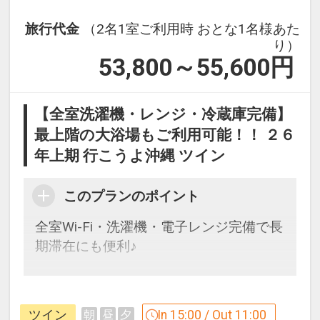
旅行代金
（2名1室ご利用時 おとな1名様あた
り）
53,800～55,600
円
【全室洗濯機・レンジ・冷蔵庫完備】
最上階の大浴場もご利用可能！！ ２６
年上期 行こうよ沖縄 ツイン
このプランのポイント
全室Wi-Fi・洗濯機・電子レンジ完備で長
期滞在にも便利♪
【９０日前までの申込がお得】早期申込
割引がございます
ツイン
In 15:00 / Out 11:00
朝
昼
夕