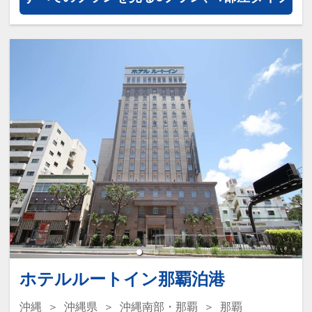
連泊特色
パック付！
●３連泊以上で、お部屋でご利用いただ
ける洗濯ジェルボール付（１部屋につき
※旅行代金に含まれます。
２個／１回のみ）
●「素泊まりのお客様」は、３連泊以上
連泊特色
で滞在中朝食を１回無料サービス！
●３連泊以上で、お部屋でご利用いただ
ける洗濯ジェルボール付（１部屋につき
※旅行代金に含まれます。
２個／１回のみ）
●「素泊まりのお客様」は、３連泊以上
ここがポイント！
で滞在中朝食を１回無料サービス！
●全室Wi-Fi・洗濯機・テレビ・冷蔵庫・
ポット完備で長期滞在に対応♪
※旅行代金に含まれます。
●名護市役所・市営運動公園に程近く、
ここがポイント！
名護市街地に立地♪
ホテルルートイン那覇泊港
●全室Wi-Fi・洗濯機・テレビ・冷蔵庫・
ポット完備で長期滞在に対応♪
沖縄
沖縄県
沖縄南部・那覇
那覇