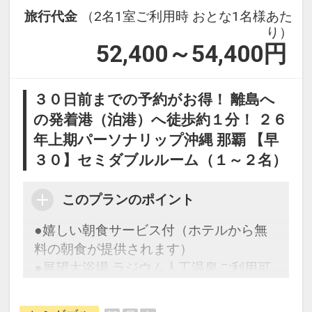
設定期間：2026年4月1日～2027年3月
※バスタオル・浴衣は客室に備え付けの
旅行代金
（2名1室ご利用時 おとな1名様あた
31日
り）
物をご利用ください。
インターネットコース番号：DP-1-
52,400～54,400
円
17445498
設定期間：2026年6月1日～2026年10月
３０日前までの予約がお得！ 離島へ
31日
の発着港（泊港）へ徒歩約１分！ ２６
インターネットコース番号：DP-1-
年上期パーソナリップ沖縄 那覇 【早
17511293
３０】セミダブルルーム（１～２名）
このプランのポイント
●嬉しい朝食サービス付（ホテルから無
料の朝食が提供されます）
●展望大浴場 ラジウム人工温泉ご利用可
能♪