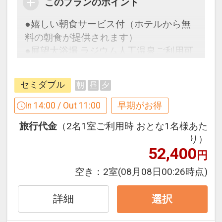
※セルフサービスとなります（６：３０
このプランのポイント
～１０：００、１５：００～２２：０
●嬉しい朝食サービス付（ホテルから無
０）
料の朝食が提供されます）
●展望大浴場 ラジウム人工温泉ご利用可
●全室空気清浄機完備！
能♪
●全室ＷＯＷＷＯＷ視聴可能！
セミダブル
朝
昼
夕
早めのお申し込みがお得！【早３０】
In 14:00 / Out 11:00
早期がお得
●全室Ｗｉ-Ｆｉ完備！
早期予約限定！３０日前までのご予約が
旅行代金
（2名1室ご利用時 おとな1名様あた
お得です！
※旅行代金に含まれます。
り）
※本プランは３０日前までの予約受付で
52,400
円
す。２９日前以降の人数変更、おとな・
連泊ポイント
こどもの内訳変更はできません。
空き：
2室
(08月08日00:26時点)
●連泊時、お部屋の清掃・ベッドメイク
不要の方に、ドリンク付（おひとり様に
ホテルポイント
詳細
選択
つき１本）
●アーリーチェックイン１４：００（通
※タオルセットとアメニティ交換のみの