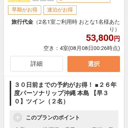
ご宿泊の９０日前までにお申し込みにな
ると
早期がお得
連泊がお得
１泊につきおひとり様
５００円引
旅行代金
（2名1室ご利用時 おとな1名様あた
り）
※早期申込期間を過ぎてからの変更（人
53,800
円
数の内訳・客室タイプ・食事条件・プラ
ン・氏名・人員・泊数の増減等の変更）
空き：
4室
(08月08日00:26時点)
があった場合、早期申込割引は適用され
ません。
詳細
選択
※他の割引との併用はできません。
※割引適用後のご旅行代金は、カレンダ
３０日前までの予約がお得！ ■２６年
ーからお進みいただいた後表示される
度パーソナリップ沖縄 本島 【早３
「空室照会結果確認画面」でご確認くだ
０】ツイン（２名）
さい。
【連泊するとお得】連泊割引がございま
このプランのポイント
す