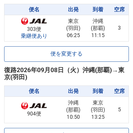
便名
出発
到着
空席
東京
沖縄
3
(羽田)
(那覇)
303便
06:25
11:15
乗継便あり
便を変更する
復路
2026年09月08日（火）
沖縄(那覇)
→
東
京(羽田)
便名
出発
到着
空席
沖縄
東京
5
(那覇)
(羽田)
904便
10:50
13:25