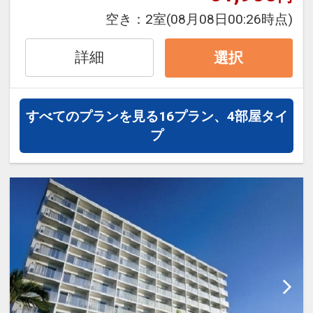
※早期申込期間を過ぎてからの変更（人
※他の割引との併用はできません。
空き：
2室
(08月08日00:26時点)
数の内訳・客室タイプ・食事条件・プラ
※割引適用後のご旅行代金は、カレンダ
ン・氏名・人員・泊数の増減等の変更）
ーからお進みいただいた後表示される
詳細
選択
があった場合、早期申込割引は適用され
「空室照会結果確認画面」でご確認くだ
ません。
さい。
※他の割引との併用はできません。
すべてのプランを見る
16プラン、4部屋タイ
※割引適用後のご旅行代金は、カレンダ
【連泊するとお得】連泊割引がございま
プ
ーからお進みいただいた後表示される
す
「空室照会結果確認画面」でご確認くだ
連泊の場合、
さい。
２泊目より１泊につきおひとり様
５００
円引
【６０日前までの申込がお得】早期申込
割引がございます
※他の割引との併用はできません。
ご宿泊の６０日前までにお申し込みにな
※割引適用後のご旅行代金は、カレンダ
ると
ーからお進みいただいた後表示される
１泊につきおひとり様
３００円引
「空室照会結果確認画面」でご確認くだ