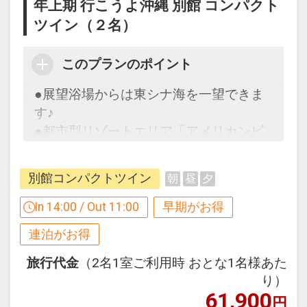
年上期 行こうよ沖縄 別館 コンパクト
※他の割引との併用はできません。
ツイン（２名）
※割引適用後のご旅行代金は、カレンダ
ーからお進みいただいた後表示される
「空室照会結果確認画面」でご確認くだ
このプランのポイント
さい。
●展望浴場からは東シナ海を一望できま
す♪
【６０日前までの申込がお得】早期申込
●都市型リゾートエリア「アメリカンビ
割引がございます
レッジ」内の好立地！
ご宿泊の６０日前までにお申し込みにな
ると
別館コンパクトツイン
朝
昼
夕
１泊につきおひとり様
３００円引
【９０日前までの申込がお得】早期申込
In 14:00 / Out 11:00
早期がお得
割引がございます
※早期申込期間を過ぎてからの変更（人
連泊がお得
ご宿泊の９０日前までにお申し込みにな
数の内訳・客室タイプ・食事条件・プラ
ると
旅行代金
（2名1室ご利用時 おとな1名様あた
ン・氏名・人員・泊数の増減等の変更）
１泊につきおひとり様
５００円引
り）
があった場合、早期申込割引は適用され
61,900
円
ません。