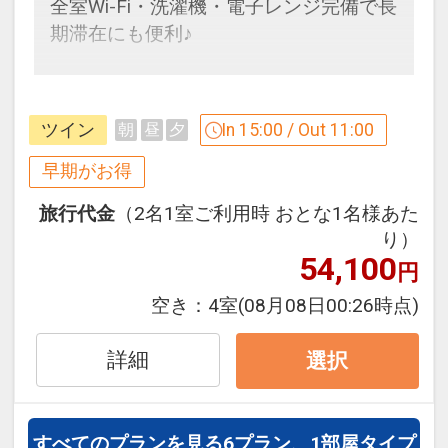
全室Wi-Fi・洗濯機・電子レンジ完備で長
連泊の場合、
期滞在にも便利♪
１泊目より１泊につきおひとり様
５００
円引
早めのお申し込みがお得！【早３０】
早期予約限定！３０日前までのご予約が
※他の割引との併用はできません。
ツイン
In 15:00 / Out 11:00
朝
昼
夕
お得です！
※割引適用後のご旅行代金は、カレンダ
※本プランは３０日前までの予約受付で
早期がお得
ーからお進みいただいた後表示される
す。２９日前以降の人数変更、おとな・
「空室照会結果確認画面」でご確認くだ
旅行代金
（2名1室ご利用時 おとな1名様あた
こどもの内訳変更はできません。
さい。
り）
※宿泊期間中すべての日において人数・
54,100
円
うれしいポイント
氏名・客室タイプ・食事条件・プラン同
●グループホテルオリジナル「日本最西
空き：
4室
(08月08日00:26時点)
一であることが割引適用の条件となりま
端・最南端 竹富島の湯」の入浴剤の素１
す。
パック付！
詳細
選択
うれしいポイント
※旅行代金に含まれます。
●グループホテルオリジナル「日本最西
すべてのプランを見る
6プラン、1部屋タイプ
端・最南端 竹富島の湯」の入浴剤の素１