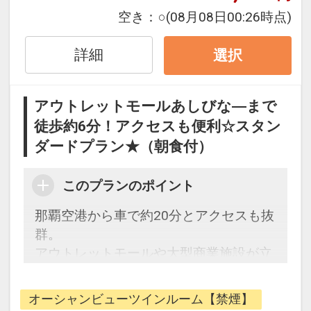
あります。
空き：
○
(08月08日00:26時点)
また、近隣にはレンタカー会社営業所や
那覇空港自動車道・名嘉地（なかち）IC
詳細
選択
も10分ほどの場所にあり、沖縄本島中
部・北部への観光にも大変便利です。
アウトレットモールあしびな―まで
徒歩約6分！アクセスも便利☆スタン
ダードプラン★（朝食付）
□朝食バイキング付き
□駐車場利用代金不要
□大浴場利用可能
このプランのポイント
□屋外プール利用可能(夏季限定)
那覇空港から車で約20分とアクセスも抜
群。
※前払いとなっております。
アウトレットモールや大型商業施設が立
地し、ショッピングの環境も充実。
添い寝（未就学児）のお子様は寝具・ア
当ホテルからはキレイな海の色、白い砂
メニティが付いておりません。
オーシャンビューツインルーム【禁煙】
浜、那覇空港・滑走路の夜景や慶良間諸