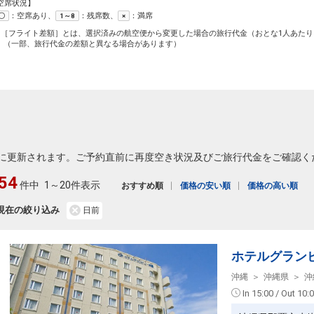
空席状況】
：空席あり、
：残席数、
：満席
〇
1～8
×
1［フライト差額］とは、選択済みの航空便から変更した場合の旅行代金（おとな1人あたり
（一部、旅行代金の差額と異なる場合があります）
に更新されます。ご予約直前に再度空き状況及びご旅行代金をご確認く
54
件中
1～20件表示
おすすめ順
価格の安い順
価格の高い順
現在の絞り込み
日前
ホテルグラン
沖縄
沖縄県
沖
In 15:00 / Out 10: