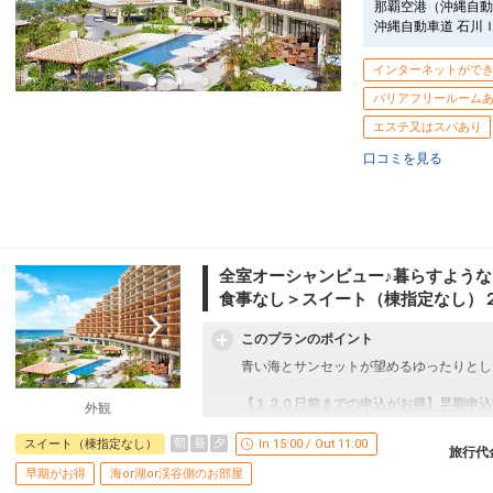
那覇空港（沖縄自動
沖縄自動車道 石川
インターネットがで
バリアフリールーム
エステ又はスパあり
口コミを見る
全室オーシャンビュー♪暮らすような
食事なし＞スイート（棟指定なし）
このプランのポイント
青い海とサンセットが望めるゆったりとし
【１２０日前までの申込がお得】早期申込
外観
ご宿泊の１２０日前までにお申し込みにな
１泊につきおひとり様
２，０００円引
朝
昼
夕
スイート（棟指定なし）
In 15:00 / Out 11:00
旅行代
早期がお得
海or湖or渓谷側のお部屋
※早期申込期間を過ぎてからの変更（人数