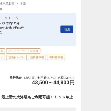
早期申込割引は適用されません。
縄本島北部
名護
からお進みいただいた後表示される「空室照会結果確
00
Ｆｉが代金不要でご利用ＯＫ（屋外プール：営業期間４
２－１１－６
引がございます
バスで約120分
と
から徒歩で約15分
地図
0分
意♪
の内訳・客室タイプ・食事条件・プラン・氏名・人
早期申込割引は適用されません。
きる
バリアフリートイレあり
からお進みいただいた後表示される「空室照会結果確
あり
洗浄付トイレ
無料駐車場
有料駐車場
１回付（限定メニュー）
など多様なサポートアイテムのご利用ＯＫ（数量限定／
旅行代金
（2名1室ご利用時 おとな1名様あたり）
Ｆｉが代金不要でご利用ＯＫ（屋外プール：営業期間４
43,500～44,800
円
、アメニティとミネラルウォーターの補充のみとなり
ご利用いただけます（レストラン・メニュー限定）
1日
】最上階の大浴場もご利用可能！！ ２６年上
ュー限定となる場合がございます。詳しくはホテルに
80