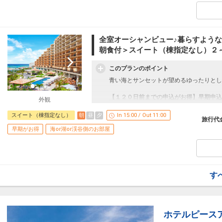
員・泊数の増減等の変更）があった場合、
※他の割引との併用はできません。
※割引適用後のご旅行代金は、カレンダー
認画面」でご確認ください。
全室オーシャンビュー♪暮らすような
【９０日前までの申込がお得】早期申込割
朝食付＞スイート（棟指定なし）２
ご宿泊の９０日前までにお申し込みになる
１泊につきおひとり様
１，５００円引
このプランのポイント
※早期申込期間を過ぎてからの変更（人数
青い海とサンセットが望めるゆったりとし
員・泊数の増減等の変更）があった場合、
※他の割引との併用はできません。
【１２０日前までの申込がお得】早期申込
外観
※割引適用後のご旅行代金は、カレンダー
ご宿泊の１２０日前までにお申し込みにな
認画面」でご確認ください。
１泊につきおひとり様
２，０００円引
朝
昼
夕
スイート（棟指定なし）
In 15:00 / Out 11:00
旅行代
【６０日前までの申込がお得】早期申込割
早期がお得
海or湖or渓谷側のお部屋
※早期申込期間を過ぎてからの変更（人数
ご宿泊の６０日前までにお申し込みになる
員・泊数の増減等の変更）があった場合、
１泊につきおひとり様
１，０００円引
※他の割引との併用はできません。
※割引適用後のご旅行代金は、カレンダー
※早期申込期間を過ぎてからの変更（人数
認画面」でご確認ください。
員・泊数の増減等の変更）があった場合、
す
※他の割引との併用はできません。
【９０日前までの申込がお得】早期申込割
※割引適用後のご旅行代金は、カレンダー
ご宿泊の９０日前までにお申し込みになる
認画面」でご確認ください。
１泊につきおひとり様
１，５００円引
ホテルポイント
ホテルピース
※早期申込期間を過ぎてからの変更（人数
●レンタルアメニティやお子様向けグッズ