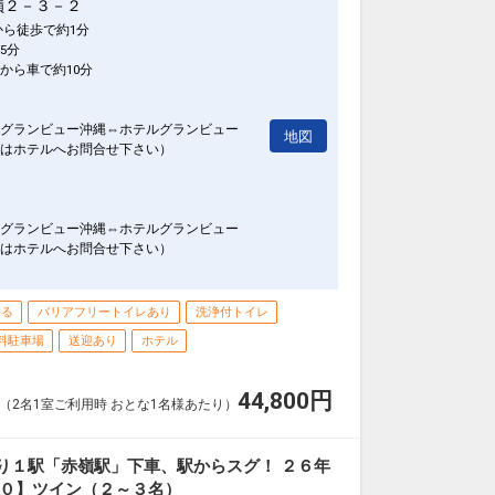
嶺２－３－２
から徒歩で約1分
5分
から車で約10分
グランビュー沖縄⇔ホテルグランビュー
地図
はホテルへお問合せ下さい）
グランビュー沖縄⇔ホテルグランビュー
はホテルへお問合せ下さい）
きる
バリアフリートイレあり
洗浄付トイレ
料駐車場
送迎あり
ホテル
44,800
円
（2名1室ご利用時 おとな1名様あたり）
り１駅「赤嶺駅」下車、駅からスグ！ ２６年
３０】ツイン（２～３名）