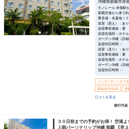
沖縄県那覇市赤
モノレール 赤嶺駅
那覇空港から車で約
豊見城・名嘉地ＩＣ
送迎（迎え）：あり
送迎事前連絡：要
送迎先場所：ホテル
ガーデン沖縄（詳細
送迎対応時間：-
送迎（送り）：あり
送迎事前連絡：要
送迎先場所：ホテル
ガーデン沖縄（詳細
送迎対応時間：-
インターネットがで
駅徒歩5分以内
有
口コミを見る
旅行代金
３０日前までの予約がお得！ 空港よ
上期パーソナリップ沖縄 那覇 【早