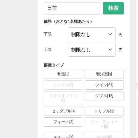
検索
価格（おとな1名様あたり）
下限
円
上限
円
部屋タイプ
和室
[
5
]
和洋室
[
3
]
シングル
[
0
]
ツイン
[
51
]
スタジオツイン
ダブル
[
16
]
[
0
]
セミダブル
[
4
]
トリプル
[
3
]
フォース
[
3
]
ジュニアスイー
ト
[
0
]
スイート
[
4
]
特別室
[
0
]