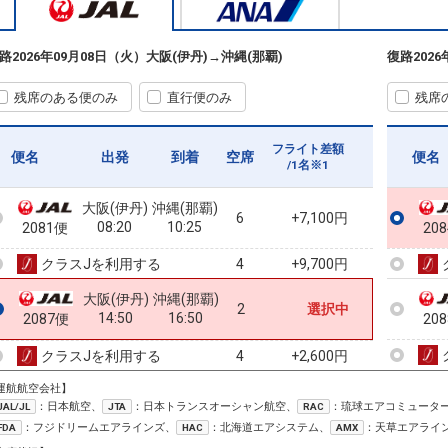
路
2026年09月08日（火）
大阪(伊丹)
→
沖縄(那覇)
復路
202
残席のある便のみ
直行便のみ
残席
フライト差額
便名
出発
到着
空席
便名
/1名※1
大阪(伊丹)
沖縄(那覇)
6
+7,100円
08:20
10:25
2081便
20
クラスJを利用する
+9,700円
4
大阪(伊丹)
沖縄(那覇)
2
選択中
14:50
16:50
2087便
20
クラスJを利用する
+2,600円
4
運航航空会社】
：日本航空、
：日本トランスオーシャン航空、
：琉球エアコミュータ
JAL/JL
JTA
RAC
：フジドリームエアラインズ、
：北海道エアシステム、
：天草エアライ
FDA
HAC
AMX