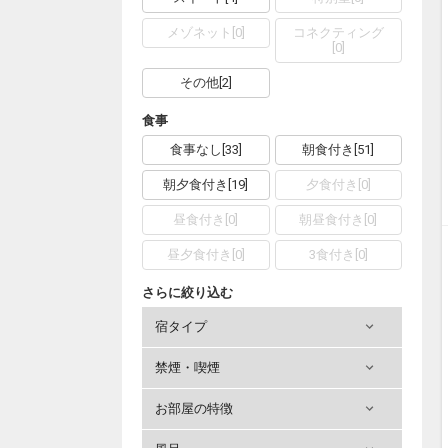
メゾネット
[
0
]
コネクティング
[
0
]
その他
[
2
]
食事
食事なし
[
33
]
朝食付き
[
51
]
朝夕食付き
[
19
]
夕食付き
[
0
]
昼食付き
[
0
]
朝昼食付き
[
0
]
昼夕食付き
[
0
]
3食付き
[
0
]
さらに絞り込む
宿タイプ
禁煙・喫煙
お部屋の特徴