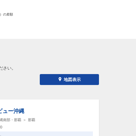
）の差額
ださい。
地図表示
ビュー沖縄
縄南部・那覇
那覇
00