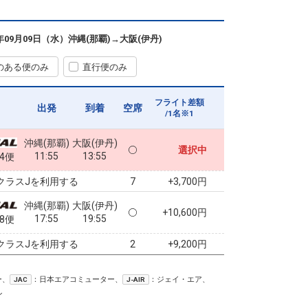
6年09月09日（水）
沖縄(那覇)
→
大阪(伊丹)
のある便のみ
直行便のみ
フライト差額
出発
到着
空席
/1名※1
沖縄(那覇)
大阪(伊丹)
選択中
11:55
13:55
84便
クラスJを利用する
+3,700円
7
沖縄(那覇)
大阪(伊丹)
+10,600円
17:55
19:55
88便
クラスJを利用する
+9,200円
2
ー、
：日本エアコミューター、
：ジェイ・エア、
JAC
J-AIR
ン