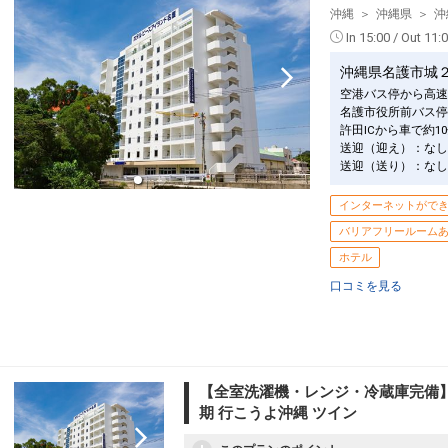
員・泊数の増減等の変更）があった場合、
沖縄
沖縄県
沖
一部有料）
※他の割引との併用はできません。
※割引適用後のご旅行代金は、カレンダー
In 15:00 / Out 11:
●屋外プール・フィットネスジム・Ｗｉ－
認画面」でご確認ください。
月～１０月予定）
沖縄県名護市城
【６０日前までの申込がお得】早期申込割
空港バス停から高速
※旅行代金に含まれます。
ご宿泊の６０日前までにお申し込みになる
名護市役所前バス停
１泊につきおひとり様
１，０００円引
許田ICから車で約1
お子様ポイント
送迎（迎え）：なし
●お子様用ルームウェア・スリッパをご用
※早期申込期間を過ぎてからの変更（人数
送迎（送り）：なし
員・泊数の増減等の変更）があった場合、
※旅行代金に含まれます。
※他の割引との併用はできません。
インターネットがで
※割引適用後のご旅行代金は、カレンダー
連泊ポイント
認画面」でご確認ください。
バリアフリールーム
●３連泊以上ご宿泊の方に、滞在中ランチ
ホテル
ホテルポイント
※旅行代金に含まれます。
●レンタルアメニティやお子様向けグッズ
口コミを見る
一部有料）
客室清掃のご案内
●２泊ごとに１回の「エコ清掃」を導入
●屋外プール・フィットネスジム・Ｗｉ－
※２泊目と４泊目はタオル交換、ゴミ回収
月～１０月予定）
ます。
●朝食券を２，０００円分の昼食券として
設定期間：2026年6月1日～2026年10月3
【全室洗濯機・レンジ・冷蔵庫完備
※曜日によってご利用できない日程やメニ
インターネットコース番号：DP-1-175066
期 行こうよ沖縄 ツイン
てご確認ください。
※旅行代金に含まれます。