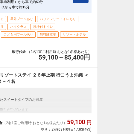
車道利用）から車で約50分
ＩＣから車で約15分
きる
屋外プールあり
バリアフリートイレあり
あり
ハイクラス
洗浄付トイレ
こども用プールあり
無料駐車場
リゾートホテル
旅行代金
（2名1室ご利用時 おとな1名様あたり）
59,100～85,400
円
リゾートステイ ２６年上期 行こうよ沖縄 ＜
２～４名
たスイートタイプのお部屋
割引がございます
ると
59,100
円
金
（2名1室ご利用時 おとな1名様あたり）
空き：
2室
(08月09日17:03時点)
の内訳・客室タイプ・食事条件・プラン・氏名・人