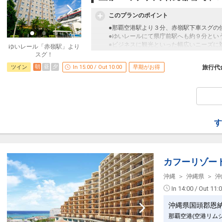
このプランのポイント
●那覇空港駅より３分、赤嶺駅下車スグの
●ゆいレールにて県庁前駅へも約９分とい
●ビジネスに観光といった幅広いニーズに
ゆいレール「赤嶺駅」より
スグ！
早めのお申し込みがお得！【早３０】
朝
昼
夕
ツイン
In 15:00 / Out 10:00
早期がお得
旅行代
早期予約限定！３０日前までのご予約がお
※本プランは３０日前までの予約受付です
更はできません。
食事のご案内
※会場・お食事内容・営業時間は変更とな
す
設定期間：2026年4月1日～2026年11月3
インターネットコース番号：DP-1-171461
カフーリゾー
沖縄
沖縄県
沖
In 14:00 / Out 11:
沖縄県国頭郡恩
那覇空港(空港リム