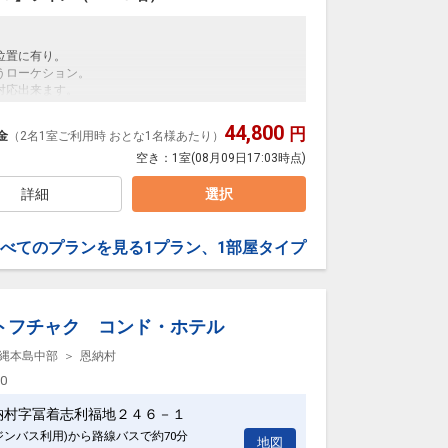
位置に有り。
うローケション。
対応出来ます。
44,800
円
金
（2名1室ご利用時 おとな1名様あたり）
得です！
。２９日前以降の人数変更、おとな・こどもの内訳変
空き：
1室
(08月09日17:03時点)
詳細
選択
る場合がございます。
べてのプランを見る
1プラン、1部屋タイプ
0日
45
トフチャク コンド・ホテル
縄本島中部
恩納村
00
納村字冨着志利福地２４６－１
ジンバス利用)から路線バスで約70分
地図