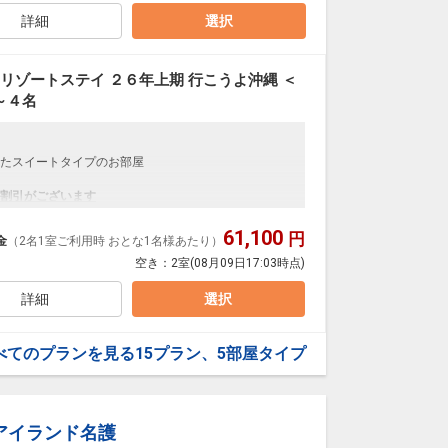
早期申込割引は適用されません。
詳細
選択
からお進みいただいた後表示される「空室照会結果確
リゾートステイ ２６年上期 行こうよ沖縄 ＜
引がございます
～４名
と
の内訳・客室タイプ・食事条件・プラン・氏名・人
たスイートタイプのお部屋
早期申込割引は適用されません。
割引がございます
からお進みいただいた後表示される「空室照会結果確
ると
61,100
円
金
（2名1室ご利用時 おとな1名様あたり）
引がございます
空き：
2室
(08月09日17:03時点)
の内訳・客室タイプ・食事条件・プラン・氏名・人
と
早期申込割引は適用されません。
詳細
選択
からお進みいただいた後表示される「空室照会結果確
の内訳・客室タイプ・食事条件・プラン・氏名・人
早期申込割引は適用されません。
べてのプランを見る
15プラン、5部屋タイプ
引がございます
からお進みいただいた後表示される「空室照会結果確
と
アイランド名護
の内訳・客室タイプ・食事条件・プラン・氏名・人
など多様なサポートアイテムのご利用ＯＫ（数量限定／