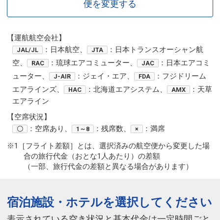
便を変更する
【運航航空会社】
：日本航空、
：日本トランスオーシャン航
JAL/JL
JTA
空、
：琉球エアコミューター、
：日本エアコミ
RAC
JAC
ューター、
：ジェイ・エア、
：フジドリーム
J-AIR
FDA
エアラインズ、
：北海道エアシステム、
：天草
HAC
AMX
エアライン
【空席状況】
：空席あり、
：残席数、
：満席
〇
1～8
×
※1［フライト差額］とは、選択済みの航空便から変更した場
合の旅行代金（おとな1人あたり）の差額
（一部、旅行代金の差額と異なる場合があります）
宿泊施設・ホテルを選択してください
表示されている空き状況と基本代金は一定時間ごと