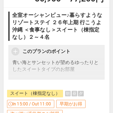
全室オーシャンビュー♪暮らすような
リゾートステイ ２６年上期 行こうよ
沖縄 ＜食事なし＞スイート（棟指定
なし）２～４名
このプランのポイント
青い海とサンセットが望めるゆったりと
したスイートタイプのお部屋
【１２０日前までの申込がお得】早期申
込割引がございます
スイート（棟指定なし）
朝
昼
夕
ご宿泊の１２０日前までにお申し込みに
なると
In 15:00 / Out 11:00
早期がお得
１泊につきおひとり様
２，０００円引