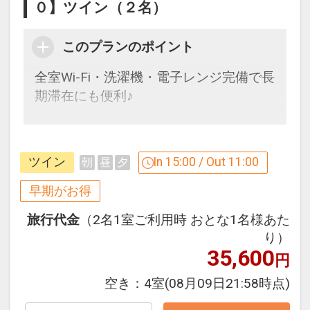
０】ツイン（２名）
さい。
※旅行代金に含まれます。
【連泊するとお得】連泊割引がございま
このプランのポイント
連泊ポイント
す
全室Wi-Fi・洗濯機・電子レンジ完備で長
●３連泊以上ご宿泊の方に、滞在中ラン
連泊の場合、
期滞在にも便利♪
チ１回付（限定メニュー）
１泊目より１泊につきおひとり様
５００
円引
早めのお申し込みがお得！【早３０】
※旅行代金に含まれます。
早期予約限定！３０日前までのご予約が
※他の割引との併用はできません。
ツイン
In 15:00 / Out 11:00
朝
昼
夕
お得です！
朝食のご案内
※割引適用後のご旅行代金は、カレンダ
※本プランは３０日前までの予約受付で
●Deli&Cafe
早期がお得
ーからお進みいただいた後表示される
す。２９日前以降の人数変更、おとな・
Brekfast Boxの内容：メインメニュー・
「空室照会結果確認画面」でご確認くだ
旅行代金
（2名1室ご利用時 おとな1名様あた
こどもの内訳変更はできません。
サラダ・温菜・フルーツのブッフェ、本
さい。
り）
日のスープ＆ドリンク
※宿泊期間中すべての日において人数・
35,600
円
うれしいポイント
【営業時間】６：３０～１１：００ ／
氏名・客室タイプ・食事条件・プラン同
●グループホテルオリジナル「日本最西
空き：
4室
(08月09日21:58時点)
ラストオーダー １０：３０
一であることが割引適用の条件となりま
端・最南端 竹富島の湯」の入浴剤の素１
す。