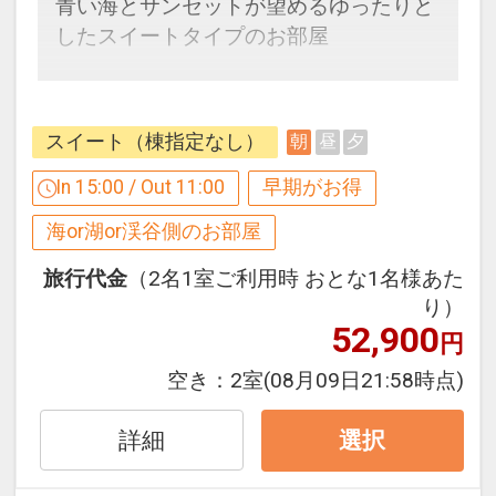
青い海とサンセットが望めるゆったりと
したスイートタイプのお部屋
※早期申込期間を過ぎてからの変更（人
数の内訳・客室タイプ・食事条件・プラ
【１２０日前までの申込がお得】早期申
ン・氏名・人員・泊数の増減等の変更）
込割引がございます
スイート（棟指定なし）
朝
昼
夕
があった場合、早期申込割引は適用され
ご宿泊の１２０日前までにお申し込みに
ません。
なると
In 15:00 / Out 11:00
早期がお得
※他の割引との併用はできません。
１泊につきおひとり様
２，０００円引
海or湖or渓谷側のお部屋
※割引適用後のご旅行代金は、カレンダ
ーからお進みいただいた後表示される
※早期申込期間を過ぎてからの変更（人
旅行代金
（2名1室ご利用時 おとな1名様あた
「空室照会結果確認画面」でご確認くだ
数の内訳・客室タイプ・食事条件・プラ
り）
さい。
52,900
ン・氏名・人員・泊数の増減等の変更）
円
があった場合、早期申込割引は適用され
空き：
2室
(08月09日21:58時点)
【６０日前までの申込がお得】早期申込
ません。
割引がございます
※他の割引との併用はできません。
詳細
選択
ご宿泊の６０日前までにお申し込みにな
※割引適用後のご旅行代金は、カレンダ
ると
ーからお進みいただいた後表示される