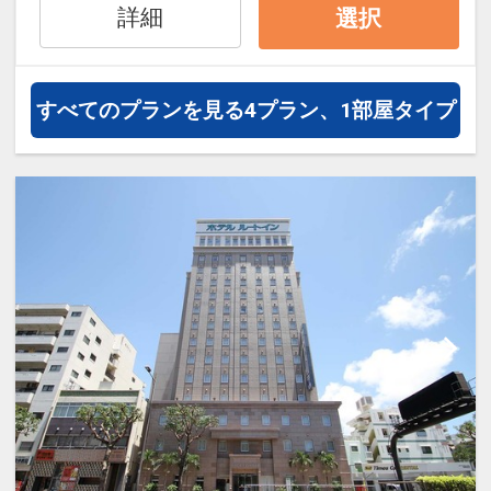
パック付！
詳細
選択
客室清掃のご案内
●２泊ごとに１回の「エコ清掃」を導入
うれしいポイント
※旅行代金に含まれます。
※２泊目と４泊目はタオル交換、ゴミ回
●グループホテルオリジナル「日本最西
収、アメニティとミネラルウォーターの
すべてのプランを見る
4プラン、1部屋タイプ
端・最南端 竹富島の湯」の入浴剤の素１
連泊特色
補充のみとなります。
パック付！
●３連泊以上で、お部屋でご利用いただ
ける洗濯ジェルボール付（１部屋につき
設定期間：2026年6月1日～2026年10月
※旅行代金に含まれます。
２個／１回のみ）
31日
●「素泊まりのお客様」は、３連泊以上
インターネットコース番号：DP-1-
連泊特色
で滞在中朝食を１回無料サービス！
17505990
●３連泊以上で、お部屋でご利用いただ
ける洗濯ジェルボール付（１部屋につき
※旅行代金に含まれます。
２個／１回のみ）
●「素泊まりのお客様」は、３連泊以上
ここがポイント！
で滞在中朝食を１回無料サービス！
●全室Wi-Fi・洗濯機・テレビ・冷蔵庫・
ポット完備で長期滞在に対応♪
※旅行代金に含まれます。