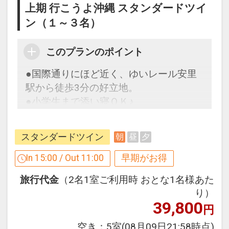
上期 行こうよ沖縄 スタンダードツイ
ーからお進みいただいた後表示される
ン（１～３名）
「空室照会結果確認画面」でご確認くだ
さい。
このプランのポイント
【６０日前までの申込がお得】早期申込
●国際通りにほど近く、ゆいレール安里
割引がございます
駅から徒歩3分の好立地。
ご宿泊の６０日前までにお申し込みにな
●小学生まで添い寝ＯＫ♪
ると
１泊につきおひとり様
５００円引
【９０日前までの申込がお得】早期申込
スタンダードツイン
朝
昼
夕
割引がございます
※早期申込期間を過ぎてからの変更（人
ご宿泊の９０日前までにお申し込みにな
In 15:00 / Out 11:00
早期がお得
数の内訳・客室タイプ・食事条件・プラ
ると
ン・氏名・人員・泊数の増減等の変更）
旅行代金
（2名1室ご利用時 おとな1名様あた
１泊につきおひとり様
１，０００円引
があった場合、早期申込割引は適用され
り）
ません。
39,800
円
※早期申込期間を過ぎてからの変更（人
※他の割引との重複はできません。
数の内訳・客室タイプ・食事条件・プラ
空き：
5室
(08月09日21:58時点)