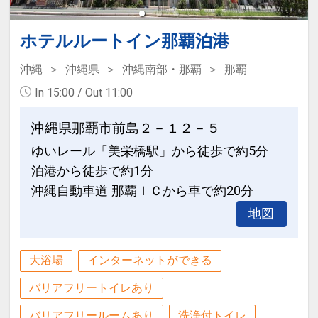
●名護市役所・市営運動公園に程近く、
ここがポイント！
名護市街地に立地♪
ホテルルートイン那覇泊港
●全室Wi-Fi・洗濯機・テレビ・冷蔵庫・
ポット完備で長期滞在に対応♪
沖縄
沖縄県
沖縄南部・那覇
那覇
●客室フロアへ乾燥室を設置♪（ガス式乾
In 15:00 / Out 11:00
燥機を設置致します）
●名護市役所・市営運動公園に程近く、
名護市街地に立地♪
沖縄県那覇市前島２－１２－５
●インターネット用ＰＣ・図書コーナー
ゆいレール「美栄橋駅」から徒歩で約5分
あり♪
●客室フロアへ乾燥室を設置♪（ガス式乾
泊港から徒歩で約1分
燥機を設置致します）
大浴場のご案内
沖縄自動車道 那覇ＩＣから車で約20分
最上階の海側に面した、大浴場を併設。
地図
●インターネット用ＰＣ・図書コーナー
宿泊者専用となります。（代金不要）
あり♪
【営業時間】
大浴場
インターネットができる
ＡＭ６：００～９：００
大浴場のご案内
ＰＭ１６：００～２２：００
バリアフリートイレあり
最上階の海側に面した、大浴場を併設。
宿泊者専用となります。（代金不要）
バリアフリールームあり
洗浄付トイレ