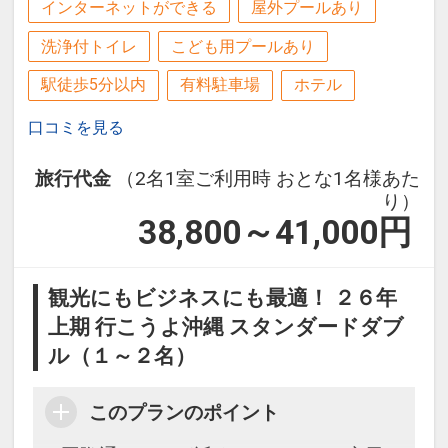
り！旅疲れの体には嬉しい♪
インターネットができる
屋外プールあり
洗浄付トイレ
こども用プールあり
朝はやっぱりちゃんと、朝ごはん！
さまざまな朝食のスタイルに合った温か
駅徒歩5分以内
有料駐車場
ホテル
い料理と琉球料理を毎日1～2品ご用意し
設定期間：2026年4月1日～2026年11月
口コミを見る
ております。
30日
インターネットコース番号：DP-1-
旅行代金
（2名1室ご利用時 おとな1名様あた
ここがポイント！
17162901
り）
●離島への発着に便利な泊港まで徒歩約
38,800～41,000
円
１分！
国立公園に指定された慶良間（けらま）
諸島へのアクセスに便利な港が近く、
観光にもビジネスにも最適！ ２６年
前後泊にも利用しやすい！
上期 行こうよ沖縄 スタンダードダブ
ル（１～２名）
●モノレール「美栄橋（みえばし）駅」
より徒歩約５分！
このプランのポイント
那覇空港より１４分のモノレール「美栄