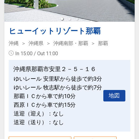
ここがポイント！
●全室Ｗｉ-Ｆｉ完備！
●離島への発着に便利な泊港まで徒歩約
１分！
※旅行代金に含まれます。
ヒューイットリゾート那覇
国立公園に指定された慶良間（けらま）
諸島へのアクセスに便利な港が近く、
沖縄
沖縄県
沖縄南部・那覇
那覇
連泊ポイント
前後泊にも利用しやすい！
In 15:00 / Out 11:00
●連泊時、お部屋の清掃・ベッドメイク
不要の方に、ドリンク付（おひとり様に
●モノレール「美栄橋（みえばし）駅」
沖縄県那覇市安里２－５－１６
つき１本）
より徒歩約５分！
ゆいレール 安里駅から徒歩で約3分
※タオルセットとアメニティ交換のみの
那覇空港より１４分のモノレール「美栄
ゆいレール 牧志駅から徒歩で約7分
簡易清掃となります。
橋（みえばし）駅」よりほど近く
地図
那覇ＩＣから車で約10分
アクセス楽々♪
※旅行代金に含まれます。
西原ＩＣから車で約15分
送迎（迎え）：なし
●最上階大浴場「人工ラジウム温泉」完
ご宿泊者様にホテルから朝食をご用意！
送迎（送り）：なし
備！
このプランは食事なしプランですが「ご
疲労回復や肩こり、冷え性などの効能あ
宿泊者様に朝食をご用意」いたします。