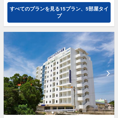
１泊につきおひとり様
１，０００円引
「空室照会結果確認画面」でご確認くだ
すべてのプランを見る
15プラン、5部屋タイ
さい。
プ
※早期申込期間を過ぎてからの変更（人
数の内訳・客室タイプ・食事条件・プラ
【９０日前までの申込がお得】早期申込
ン・氏名・人員・泊数の増減等の変更）
割引がございます
があった場合、早期申込割引は適用され
ご宿泊の９０日前までにお申し込みにな
ません。
ると
※他の割引との併用はできません。
１泊につきおひとり様
１，５００円引
※割引適用後のご旅行代金は、カレンダ
ーからお進みいただいた後表示される
※早期申込期間を過ぎてからの変更（人
「空室照会結果確認画面」でご確認くだ
数の内訳・客室タイプ・食事条件・プラ
さい。
ン・氏名・人員・泊数の増減等の変更）
があった場合、早期申込割引は適用され
ホテルポイント
ません。
●レンタルアメニティやお子様向けグッ
※他の割引との併用はできません。
ズなど多様なサポートアイテムのご利用
※割引適用後のご旅行代金は、カレンダ
ＯＫ（数量限定／一部有料）