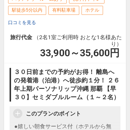
※バスタオル・浴衣は客室に備え付けの
【営業時間】
物をご利用ください。
駅徒歩5分以内
有料駐車場
ホテル
ＡＭ６：００～９：００
ＰＭ１６：００～２２：００
口コミを見る
設定期間：2026年4月1日～2027年3月
※バスタオル・浴衣は客室に備え付けの
旅行代金
（2名1室ご利用時 おとな1名様あた
31日
り）
物をご利用ください。
インターネットコース番号：DP-1-
33,900～35,600
円
17445498
設定期間：2026年6月1日～2026年10月
３０日前までの予約がお得！ 離島へ
31日
の発着港（泊港）へ徒歩約１分！ ２６
インターネットコース番号：DP-1-
年上期パーソナリップ沖縄 那覇 【早
17511293
３０】セミダブルルーム（１～２名）
このプランのポイント
●嬉しい朝食サービス付（ホテルから無