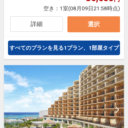
※本プランは３０日前までの予約受付で
す。２９日前以降の人数変更、おとな・
空き：
1室
(08月09日21:58時点)
こどもの内訳変更はできません。
詳細
選択
食事のご案内
※会場・お食事内容・営業時間は変更と
なる場合がございます。
すべてのプランを見る
1プラン、1部屋タイプ
設定期間：2026年4月1日～2026年11月
30日
インターネットコース番号：DP-1-
17146145