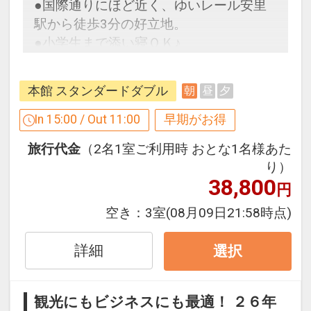
●国際通りにほど近く、ゆいレール安里
橋（みえばし）駅」よりほど近く
駅から徒歩3分の好立地。
アクセス楽々♪
●小学生まで添い寝ＯＫ♪
●最上階大浴場「人工ラジウム温泉」完
【９０日前までの申込がお得】早期申込
備！
本館 スタンダードダブル
朝
昼
夕
割引がございます
疲労回復や肩こり、冷え性などの効能あ
ご宿泊の９０日前までにお申し込みにな
り！旅疲れの体には嬉しい♪
In 15:00 / Out 11:00
早期がお得
ると
旅行代金
（2名1室ご利用時 おとな1名様あた
１泊につきおひとり様
１，０００円引
り）
38,800
円
※早期申込期間を過ぎてからの変更（人
設定期間：2026年4月1日～2026年11月
数の内訳・客室タイプ・食事条件・プラ
30日
空き：
3室
(08月09日21:58時点)
ン・氏名・人員・泊数の増減等の変更）
インターネットコース番号：DP-1-
があった場合、早期申込割引は適用され
17162901
詳細
選択
ません。
※他の割引との重複はできません。
観光にもビジネスにも最適！ ２６年
※割引適用後のご旅行代金は、カレンダ