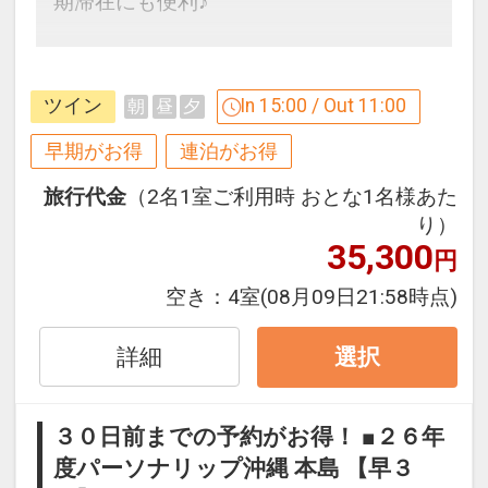
期滞在にも便利♪
ニュー限定となる場合がございます。詳
しくはホテルにてご確認ください。
【９０日前までの申込がお得】早期申込
割引がございます
ツイン
In 15:00 / Out 11:00
朝
昼
夕
※旅行代金に含まれます。
ご宿泊の９０日前までにお申し込みにな
ると
早期がお得
連泊がお得
お子様ポイント
１泊につきおひとり様
５００円引
旅行代金
（2名1室ご利用時 おとな1名様あた
●お子様用ルームウェア・スリッパをご
り）
用意♪
※早期申込期間を過ぎてからの変更（人
35,300
円
数の内訳・客室タイプ・食事条件・プラ
●乳幼児のお子様に離乳食を代金不要で
ン・氏名・人員・泊数の増減等の変更）
空き：
4室
(08月09日21:58時点)
ご用意♪（おとなの方が食事利用時・同
があった場合、早期申込割引は適用され
席の場合に限ります）
ません。
詳細
選択
※要事前予約
※他の割引との併用はできません。
※ご予約時に「お問合せ・ご要望等メ
※割引適用後のご旅行代金は、カレンダ
モ」欄、またはご予約後「マイページ」
３０日前までの予約がお得！ ■２６年
ーからお進みいただいた後表示される
に必要な品・数量をご記入ください。
度パーソナリップ沖縄 本島 【早３
「空室照会結果確認画面」でご確認くだ