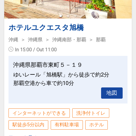
数の内訳・客室タイプ・食事条件・プラ
ン・氏名・人員・泊数の増減等の変更）
があった場合、早期申込割引は適用され
ません。
ホテルユクエスタ旭橋
※他の割引との重複はできません。
沖縄
沖縄県
沖縄南部・那覇
那覇
※割引適用後のご旅行代金は、カレンダ
In 15:00 / Out 11:00
ーからお進みいただいた後表示される
「空室照会結果確認画面」でご確認くだ
沖縄県那覇市東町５－１９
さい。
ゆいレール「旭橋駅」から徒歩で約2分
那覇空港から車で約10分
設定期間：2026年6月1日～2026年10月
31日
地図
インターネットコース番号：DP-1-
17510716
インターネットができる
洗浄付トイレ
駅徒歩5分以内
有料駐車場
ホテル