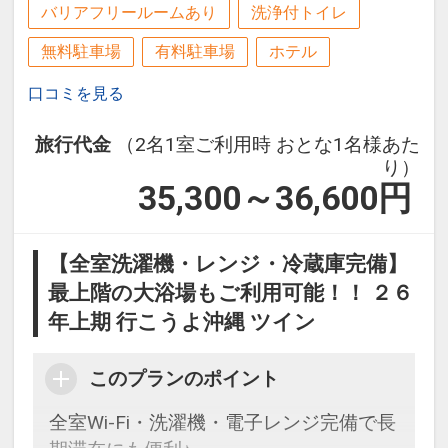
ーからお進みいただいた後表示される
バリアフリールームあり
洗浄付トイレ
※旅行代金に含まれます。
「空室照会結果確認画面」でご確認くだ
無料駐車場
有料駐車場
ホテル
さい。
客室清掃のご案内
口コミを見る
●２泊ごとに１回の「エコ清掃」を導入
ホテルポイント
※２泊目と４泊目はタオル交換、ゴミ回
旅行代金
（2名1室ご利用時 おとな1名様あた
●レンタルアメニティやお子様向けグッ
収、アメニティとミネラルウォーターの
り）
ズなど多様なサポートアイテムのご利用
35,300～36,600
円
補充のみとなります。
ＯＫ（数量限定／一部有料）
設定期間：2026年6月1日～2026年10月
●屋外プール・フィットネスジム・Ｗｉ
【全室洗濯機・レンジ・冷蔵庫完備】
31日
－Ｆｉが代金不要でご利用ＯＫ（屋外プ
最上階の大浴場もご利用可能！！ ２６
インターネットコース番号：DP-1-
ール：営業期間４月～１０月予定）
年上期 行こうよ沖縄 ツイン
17506680
●朝食券を２，０００円分の昼食券とし
このプランのポイント
てご利用いただけます（レストラン・メ
ニュー限定）
全室Wi-Fi・洗濯機・電子レンジ完備で長
※曜日によってご利用できない日程やメ