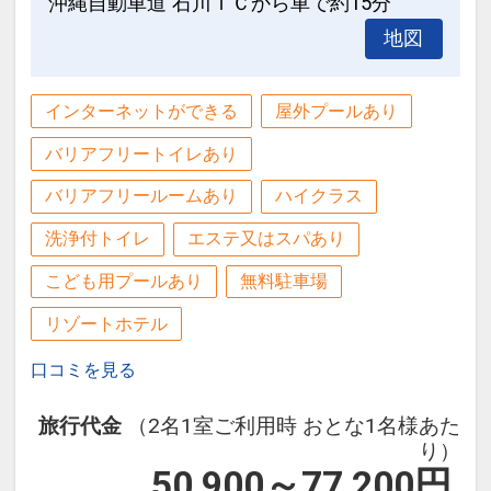
沖縄自動車道 石川ＩＣから車で約15分
地図
インターネットができる
屋外プールあり
バリアフリートイレあり
バリアフリールームあり
ハイクラス
洗浄付トイレ
エステ又はスパあり
こども用プールあり
無料駐車場
リゾートホテル
口コミを見る
旅行代金
（2名1室ご利用時 おとな1名様あた
り）
50,900～77,200
円