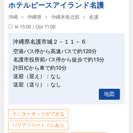
ーからお進みいただいた後表示される
ホテルピースアイランド名護
「空室照会結果確認画面」でご確認くだ
●屋外プール・フィットネスジム・Ｗｉ
さい。
沖縄
沖縄県
沖縄本島北部
名護
－Ｆｉが代金不要でご利用ＯＫ（屋外プ
In 15:00 / Out 11:00
ール：営業期間４月～１０月予定）
【６０日前までの申込がお得】早期申込
割引がございます
沖縄県名護市城２－１１－６
※旅行代金に含まれます。
ご宿泊の６０日前までにお申し込みにな
空港バス停から高速バスで約120分
ると
名護市役所前バス停から徒歩で約15分
お子様ポイント
１泊につきおひとり様
１，０００円引
許田ICから車で約10分
●お子様用ルームウェア・スリッパをご
送迎（迎え）：なし
用意♪
※早期申込期間を過ぎてからの変更（人
送迎（送り）：なし
数の内訳・客室タイプ・食事条件・プラ
※旅行代金に含まれます。
地図
ン・氏名・人員・泊数の増減等の変更）
があった場合、早期申込割引は適用され
連泊ポイント
ません。
インターネットができる
●３連泊以上ご宿泊の方に、滞在中ラン
※他の割引との併用はできません。
バリアフリートイレあり
チ１回付（限定メニュー）
※割引適用後のご旅行代金は、カレンダ