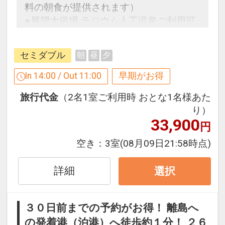
料の朝食が提供されます）
●展望大浴場 ラジウム人工温泉ご利用可
能♪
セミダブル
朝
昼
夕
早めのお申し込みがお得！【早３０】
In 14:00 / Out 11:00
早期がお得
早期予約限定！３０日前までのご予約が
旅行代金
（2名1室ご利用時 おとな1名様あた
お得です！
り）
※本プランは３０日前までの予約受付で
33,900
円
す。２９日前以降の人数変更、おとな・
こどもの内訳変更はできません。
空き：
3室
(08月09日21:58時点)
ホテルポイント
詳細
選択
●アーリーチェックイン１４：００（通
常１５：００）
３０日前までの予約がお得！ 離島へ
の発着港（泊港）へ徒歩約１分！ ２６
●滞在中、大浴場の利用ＯＫ！