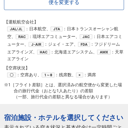
便を変更する
【運航航空会社】
：日本航空、
：日本トランスオーシャン航
JAL/JL
JTA
空、
：琉球エアコミューター、
：日本エアコミ
RAC
JAC
ューター、
：ジェイ・エア、
：フジドリーム
J-AIR
FDA
エアラインズ、
：北海道エアシステム、
：天草
HAC
AMX
エアライン
【空席状況】
：空席あり、
：残席数、
：満席
〇
1～8
×
※1［フライト差額］とは、選択済みの航空便から変更した場
合の旅行代金（おとな1人あたり）の差額
（一部、旅行代金の差額と異なる場合があります）
宿泊施設・ホテルを選択してください
表示されている空き状況と基本代金は一定時間ごと