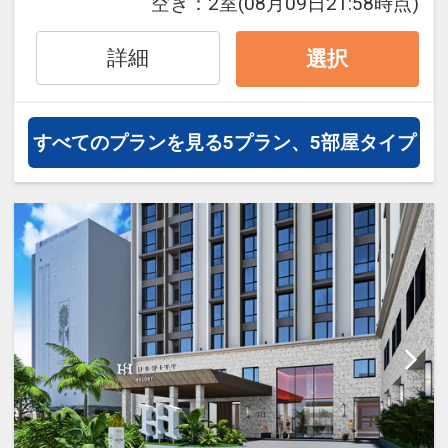
こどもの内訳変更はできません。
空き：
2室
(08月09日21:58時点)
●連泊時、お部屋の清掃・ベッドメイク
不要の方に、ドリンク付（おひとり様に
ホテルポイント
詳細
選択
つき１本）
●アーリーチェックイン１４：００（通
※タオルセットとアメニティ交換のみの
常１５：００）
簡易清掃となります。
すべてのプランを見る
5プラン、5部屋タイプ
●滞在中、大浴場の利用ＯＫ！
※旅行代金に含まれます。
●ウェルカムコーヒー付（おひとり様／
ご宿泊者様にホテルから朝食をご用意！
滞在中１回）
このプランは食事なしプランですが「ご
※セルフサービスとなります（６：３０
宿泊者様に朝食をご用意」いたします。
～１０：００、１５：００～２２：０
０）
朝はやっぱりちゃんと、朝ごはん！
さまざまな朝食のスタイルに合った温か
●全室空気清浄機完備！
い料理と琉球料理を毎日1～2品ご用意し
ております。
●全室ＷＯＷＷＯＷ視聴可能！