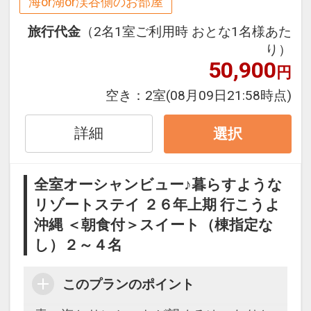
海or湖or渓谷側のお部屋
※早期申込期間を過ぎてからの変更（人
旅行代金
（2名1室ご利用時 おとな1名様あた
数の内訳・客室タイプ・食事条件・プラ
り）
50,900
ン・氏名・人員・泊数の増減等の変更）
円
があった場合、早期申込割引は適用され
空き：
2室
(08月09日21:58時点)
ません。
※他の割引との併用はできません。
詳細
選択
※割引適用後のご旅行代金は、カレンダ
ーからお進みいただいた後表示される
「空室照会結果確認画面」でご確認くだ
全室オーシャンビュー♪暮らすような
さい。
リゾートステイ ２６年上期 行こうよ
沖縄 ＜朝食付＞スイート（棟指定な
【９０日前までの申込がお得】早期申込
し）２～４名
割引がございます
ご宿泊の９０日前までにお申し込みにな
このプランのポイント
ると
１泊につきおひとり様
１，５００円引