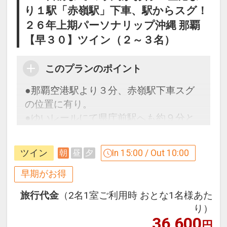
り１駅「赤嶺駅」下車、駅からスグ！
２６年上期パーソナリップ沖縄 那覇
【早３０】ツイン（２～３名）
このプランのポイント
●那覇空港駅より３分、赤嶺駅下車スグ
の位置に有り。
●ゆいレールにて県庁前駅へも約９分と
いうローケション。
●ビジネスに観光といった幅広いニーズ
ツイン
In 15:00 / Out 10:00
朝
昼
夕
に対応出来ます。
早期がお得
早めのお申し込みがお得！【早３０】
旅行代金
（2名1室ご利用時 おとな1名様あた
早期予約限定！３０日前までのご予約が
り）
お得です！
36,600
円