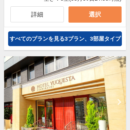
※割引適用後のご旅行代金は、カレンダ
ン・氏名・人員・泊数の増減等の変更）
ーからお進みいただいた後表示される
があった場合、早期申込割引は適用され
詳細
選択
「空室照会結果確認画面」でご確認くだ
ません。
さい。
※他の割引との重複はできません。
※割引適用後のご旅行代金は、カレンダ
すべてのプランを見る
3プラン、3部屋タイプ
設定期間：2026年6月1日～2026年10月
ーからお進みいただいた後表示される
31日
「空室照会結果確認画面」でご確認くだ
インターネットコース番号：DP-1-
さい。
17510719
【６０日前までの申込がお得】早期申込
割引がございます
ご宿泊の６０日前までにお申し込みにな
ると
１泊につきおひとり様
５００円引
※早期申込期間を過ぎてからの変更（人