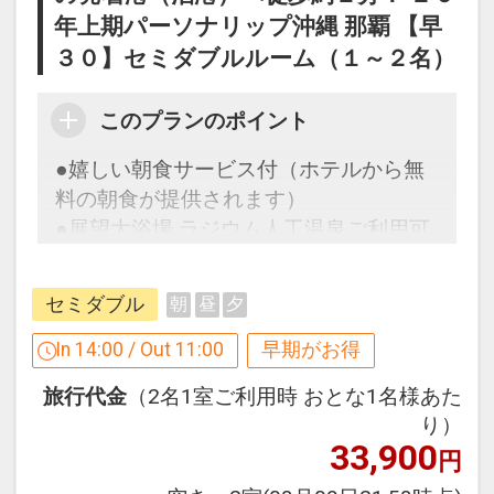
年上期パーソナリップ沖縄 那覇 【早
●ウェルカムコーヒー付（おひとり様／
３０】セミダブルルーム（１～２名）
滞在中１回）
※セルフサービスとなります（６：３０
このプランのポイント
～１０：００、１５：００～２２：０
●嬉しい朝食サービス付（ホテルから無
０）
料の朝食が提供されます）
●展望大浴場 ラジウム人工温泉ご利用可
●全室空気清浄機完備！
能♪
●全室ＷＯＷＷＯＷ視聴可能！
セミダブル
朝
昼
夕
早めのお申し込みがお得！【早３０】
In 14:00 / Out 11:00
早期がお得
●全室Ｗｉ-Ｆｉ完備！
早期予約限定！３０日前までのご予約が
旅行代金
（2名1室ご利用時 おとな1名様あた
お得です！
※旅行代金に含まれます。
り）
※本プランは３０日前までの予約受付で
33,900
円
す。２９日前以降の人数変更、おとな・
連泊ポイント