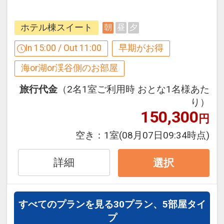
数の内訳・客室タイプ・食事条件・プラ
【１２０日前までの申込がお得】早期申
ン・氏名・人員・泊数の増減等の変更）
込割引がございます
ホテル棟スイート
朝
昼
夕
があった場合、早期申込割引は適用され
ご宿泊の１２０日前までにお申し込みに
ません。
なると
In 15:00 / Out 11:00
早期がお得
※他の割引との併用はできません。
１泊につきおひとり様
２，０００円引
海or湖or渓谷側のお部屋
※割引適用後のご旅行代金は、カレンダ
ーからお進みいただいた後表示される
※早期申込期間を過ぎてからの変更（人
旅行代金
（2名1室ご利用時 おとな1名様あた
「空室照会結果確認画面」でご確認くだ
数の内訳・客室タイプ・食事条件・プラ
り）
さい。
150,300
ン・氏名・人員・泊数の増減等の変更）
円
があった場合、早期申込割引は適用され
空き：
1室
(08月07日09:34時点)
【６０日前までの申込がお得】早期申込
ません。
割引がございます
※他の割引との併用はできません。
詳細
選択
ご宿泊の６０日前までにお申し込みにな
※割引適用後のご旅行代金は、カレンダ
ると
ーからお進みいただいた後表示される
１泊につきおひとり様
１，０００円引
「空室照会結果確認画面」でご確認くだ
すべてのプランを見る
30プラン、5部屋タイ
さい。
プ
※早期申込期間を過ぎてからの変更（人