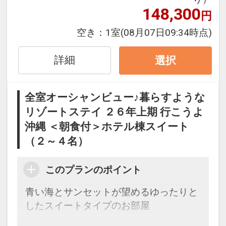
148,300
ン・氏名・人員・泊数の増減等の変更）
円
があった場合、早期申込割引は適用され
空き：
1室
(08月07日09:34時点)
ません。
※他の割引との併用はできません。
詳細
選択
※割引適用後のご旅行代金は、カレンダ
ーからお進みいただいた後表示される
「空室照会結果確認画面」でご確認くだ
全室オーシャンビュー♪暮らすような
さい。
リゾートステイ ２６年上期 行こうよ
沖縄 ＜朝食付＞ホテル棟スイート
【９０日前までの申込がお得】早期申込
（２～４名）
割引がございます
ご宿泊の９０日前までにお申し込みにな
このプランのポイント
ると
１泊につきおひとり様
１，５００円引
青い海とサンセットが望めるゆったりと
したスイートタイプのお部屋
※早期申込期間を過ぎてからの変更（人