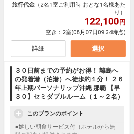
旅行代金
（2名1室ご利用時 おとな1名様あた
お得です！
り）
※本プランは３０日前までの予約受付で
122,100
円
す。２９日前以降の人数変更、おとな・
こどもの内訳変更はできません。
空き：
2室
(08月07日09:34時点)
ホテルポイント
詳細
選択
●アーリーチェックイン１４：００（通
常１５：００）
３０日前までの予約がお得！ 離島へ
の発着港（泊港）へ徒歩約１分！ ２６
●滞在中、大浴場の利用ＯＫ！
年上期パーソナリップ沖縄 那覇 【早
●ウェルカムコーヒー付（おひとり様／
３０】セミダブルルーム（１～２名）
滞在中１回）
※セルフサービスとなります（６：３０
このプランのポイント
～１０：００、１５：００～２２：０
●嬉しい朝食サービス付（ホテルから無
０）