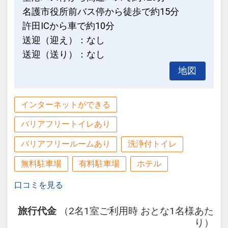
名護市役所前バス停から徒歩で約15分
※旅行代金に含まれます。
許田ICから車で約10分
送迎（迎え）：なし
◆プール＆ビーチのご紹介◆
送迎（送り）：なし
●エメラルドビーチ
地図
「快水浴場百選」に選ばれた、海洋博公
園のエメラルドビーチに一番近いホテ
ル！
インターネットができる
遊泳時間）季節により異なりますので現
バリアフリートイレあり
地にてご確認ください。
設定期間：2026年7月1日～2026年10月
※海洋博公園の管理となります。
バリアフリールームあり
洗浄付トイレ
31日
無料駐車場
有料駐車場
ホテル
インターネットコース番号：DP-1-
●アウトドアプール
17842185
エメラルドビーチや伊江島を望む解放的
口コミを見る
なプール。
旅行代金
（2名1室ご利用時 おとな1名様あた
キッズプールやジェットバスもあり、ご
り）
家族でも楽しめます。