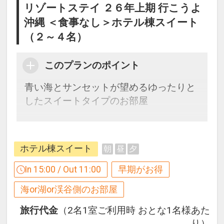
リゾートステイ ２６年上期 行こうよ
沖縄 ＜食事なし＞ホテル棟スイート
（２～４名）
このプランのポイント
青い海とサンセットが望めるゆったりと
したスイートタイプのお部屋
【１２０日前までの申込がお得】早期申
込割引がございます
ホテル棟スイート
朝
昼
夕
ご宿泊の１２０日前までにお申し込みに
なると
In 15:00 / Out 11:00
早期がお得
１泊につきおひとり様
２，０００円引
海or湖or渓谷側のお部屋
※早期申込期間を過ぎてからの変更（人
旅行代金
（2名1室ご利用時 おとな1名様あた
数の内訳・客室タイプ・食事条件・プラ
り）