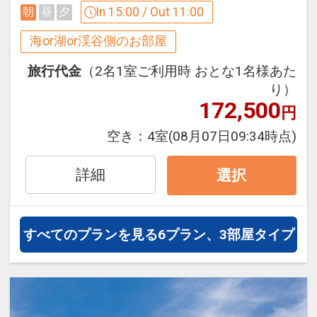
◆プール＆ビーチのご紹介◆
●ウェルカムドリンクとして「オリオン
In 15:00 / Out 11:00
朝
昼
夕
収、アメニティとミネラルウォーターの
●エメラルドビーチ
ビール」をご用意！（ソフトドリンクに
補充のみとなります。
海or湖or渓谷側のお部屋
「快水浴場百選」に選ばれた、海洋博公
も変更可）
園のエメラルドビーチに一番近いホテ
※提供場所はホテル到着時にご確認くだ
旅行代金
（2名1室ご利用時 おとな1名様あた
設定期間：2026年6月1日～2026年10月
ル！
り）
さい。
31日
172,500
遊泳時間）季節により異なりますので現
円
インターネットコース番号：DP-1-
地にてご確認ください。
●朝食をランチに変更可能（要フロント
17505991
空き：
4室
(08月07日09:34時点)
※海洋博公園の管理となります。
事前申請）
※状況により、ランチ営業時間や内容に
詳細
選択
●アウトドアプール
変更の場合がございます。
エメラルドビーチや伊江島を望む解放的
なプール。
●瀬底島・水納島でのマリンアクティビ
すべてのプランを見る
6プラン、3部屋タイプ
キッズプールやジェットバスもあり、ご
ティ１０％ＯＦＦ
家族でも楽しめます。
※メニュー限定
営業期間）３月下旬～１０月
営業時間）季節により異なります。ホテ
●ベビーカー、ベビーベッド、ベッドガ
ルにてご確認ください。