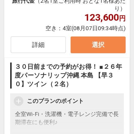
旅行代金
（2名1室ご利用時 おとな1名様あた
り）
※早期申込期間を過ぎてからの変更（人
123,600
円
数の内訳・客室タイプ・食事条件・プラ
ン・氏名・人員・泊数の増減等の変更）
空き：
4室
(08月07日09:34時点)
があった場合、早期申込割引は適用され
ません。
詳細
選択
※他の割引との併用はできません。
※割引適用後のご旅行代金は、カレンダ
３０日前までの予約がお得！ ■２６年
ーからお進みいただいた後表示される
度パーソナリップ沖縄 本島 【早３
「空室照会結果確認画面」でご確認くだ
０】ツイン（２名）
さい。
【連泊するとお得】連泊割引がございま
このプランのポイント
設定期間：2026年6月1日～2026年10月
す
全室Wi-Fi・洗濯機・電子レンジ完備で長
31日
連泊の場合、
期滞在にも便利♪
インターネットコース番号：DP-1-
１泊目より１泊につきおひとり様
５００
17535493
円引