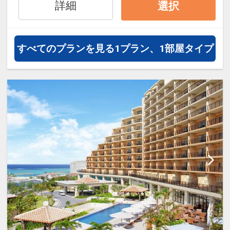
ますが、何卒ご理解賜りますようお願い
詳細
選択
申し上げます
＊＊＊＊＊＊＊＊＊＊＊＊＊＊＊＊＊＊
＊＊＊＊＊＊＊＊＊＊＊＊＊＊＊＊＊＊
すべてのプランを見る
1プラン、1部屋タイプ
＊＊＊＊＊＊＊＊＊＊
◆客室Wifi対応(無線）
【抜群のアクセス】
空港から一駅目のゆいレール赤嶺駅に隣
接
～ホテルグランビュー沖縄のご案内～
沖縄最南端の駅ゆいレール【赤嶺駅】に
隣接し、那覇空港から車で約5分。
市内中心地、県庁・国際通りまでゆいレ