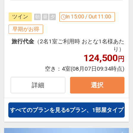
早めのお申し込みがお得！【早３０】
早期予約限定！３０日前までのご予約が
※他の割引との併用はできません。
ツイン
In 15:00 / Out 11:00
朝
昼
夕
お得です！
※割引適用後のご旅行代金は、カレンダ
※本プランは３０日前までの予約受付で
早期がお得
ーからお進みいただいた後表示される
す。２９日前以降の人数変更、おとな・
「空室照会結果確認画面」でご確認くだ
旅行代金
（2名1室ご利用時 おとな1名様あた
こどもの内訳変更はできません。
さい。
り）
※宿泊期間中すべての日において人数・
124,500
円
うれしいポイント
氏名・客室タイプ・食事条件・プラン同
●グループホテルオリジナル「日本最西
空き：
4室
(08月07日09:34時点)
一であることが割引適用の条件となりま
端・最南端 竹富島の湯」の入浴剤の素１
す。
パック付！
詳細
選択
うれしいポイント
※旅行代金に含まれます。
●グループホテルオリジナル「日本最西
すべてのプランを見る
6プラン、1部屋タイプ
端・最南端 竹富島の湯」の入浴剤の素１
連泊特色
パック付！
●３連泊以上で、お部屋でご利用いただ
ける洗濯ジェルボール付（１部屋につき