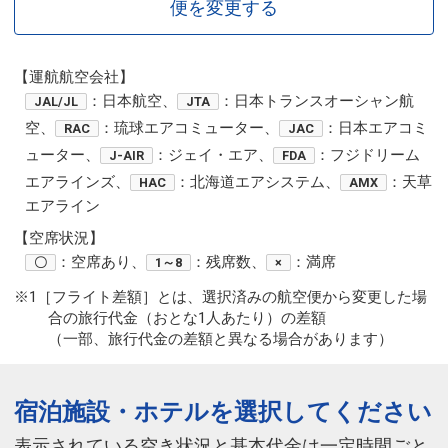
便を変更する
【運航航空会社】
：日本航空、
：日本トランスオーシャン航
JAL/JL
JTA
空、
：琉球エアコミューター、
：日本エアコミ
RAC
JAC
ューター、
：ジェイ・エア、
：フジドリーム
J-AIR
FDA
エアラインズ、
：北海道エアシステム、
：天草
HAC
AMX
エアライン
【空席状況】
：空席あり、
：残席数、
：満席
〇
1～8
×
※1［フライト差額］とは、選択済みの航空便から変更した場
合の旅行代金（おとな1人あたり）の差額
（一部、旅行代金の差額と異なる場合があります）
宿泊施設・ホテルを選択してください
表示されている空き状況と基本代金は一定時間ごと