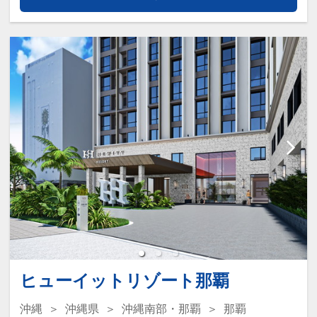
●ウェルカムコーヒー付（おひとり様／
ご宿泊者様にホテルから朝食をご用意！
滞在中１回）
このプランは食事なしプランですが「ご
※セルフサービスとなります（６：３０
宿泊者様に朝食をご用意」いたします。
～１０：００、１５：００～２２：０
０）
朝はやっぱりちゃんと、朝ごはん！
さまざまな朝食のスタイルに合った温か
●全室空気清浄機完備！
い料理と琉球料理を毎日1～2品ご用意し
ております。
●全室ＷＯＷＷＯＷ視聴可能！
ここがポイント！
●全室Ｗｉ-Ｆｉ完備！
●離島への発着に便利な泊港まで徒歩約
１分！
※旅行代金に含まれます。
国立公園に指定された慶良間（けらま）
ヒューイットリゾート那覇
諸島へのアクセスに便利な港が近く、
連泊ポイント
前後泊にも利用しやすい！
沖縄
沖縄県
沖縄南部・那覇
那覇
●連泊時、お部屋の清掃・ベッドメイク