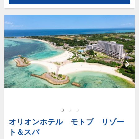
数の内訳・客室タイプ・食事条件・プラ
【９０日前までの申込がお得】早期申込
ン・氏名・人員・泊数の増減等の変更）
割引がございます
があった場合、早期申込割引は適用され
ご宿泊の９０日前までにお申し込みにな
ません。
ると
※他の割引との併用はできません。
１泊につきおひとり様
１，５００円引
※割引適用後のご旅行代金は、カレンダ
ーからお進みいただいた後表示される
※早期申込期間を過ぎてからの変更（人
「空室照会結果確認画面」でご確認くだ
数の内訳・客室タイプ・食事条件・プラ
さい。
ン・氏名・人員・泊数の増減等の変更）
があった場合、早期申込割引は適用され
ホテルポイント
ません。
●レンタルアメニティやお子様向けグッ
※他の割引との併用はできません。
ズなど多様なサポートアイテムのご利用
※割引適用後のご旅行代金は、カレンダ
ＯＫ（数量限定／一部有料）
ーからお進みいただいた後表示される
オリオンホテル モトブ リゾー
「空室照会結果確認画面」でご確認くだ
●屋外プール・フィットネスジム・Ｗｉ
ト＆スパ
さい。