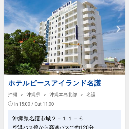
ード貸出無料（要事前予約）
※数に限りがございます。
●インドアプール
※ご希望の場合は予約時「お問合せ・ご
営業期間）通年
要望等」欄、または予約後「マイペー
営業時間）９：００～１９：００
ジ」にご希望の内容をご入力ください。
●ミネラルウォーターをご用意（おひと
り様／１泊ごと）
※未就学児のお子様は対象外となりま
す。
ホテルピースアイランド名護
●オリオンミニバーご用意
※客室冷蔵庫にオリオンザドラフト(缶)
沖縄
沖縄県
沖縄本島北部
名護
およびオリオンチューハイWATTA(缶)を
In 15:00 / Out 11:00
ご用意（おとな・おひとり様各１本）
※ミニバーはおとなの方のみ対象、お子
沖縄県名護市城２－１１－６
様は対象外となります。
空港バス停から高速バスで約120分