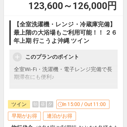
123,600～126,000
円
営業期間）３月下旬～１０月
営業時間）季節により異なります。ホテ
ルにてご確認ください。
【全室洗濯機・レンジ・冷蔵庫完備】
最上階の大浴場もご利用可能！！ ２６
●インドアプール
年上期 行こうよ沖縄 ツイン
営業期間）通年
営業時間）９：００～１９：００
このプランのポイント
全室Wi-Fi・洗濯機・電子レンジ完備で長
期滞在にも便利♪
【９０日前までの申込がお得】早期申込
割引がございます
ツイン
In 15:00 / Out 11:00
朝
昼
夕
ご宿泊の９０日前までにお申し込みにな
ると
早期がお得
連泊がお得
１泊につきおひとり様
５００円引