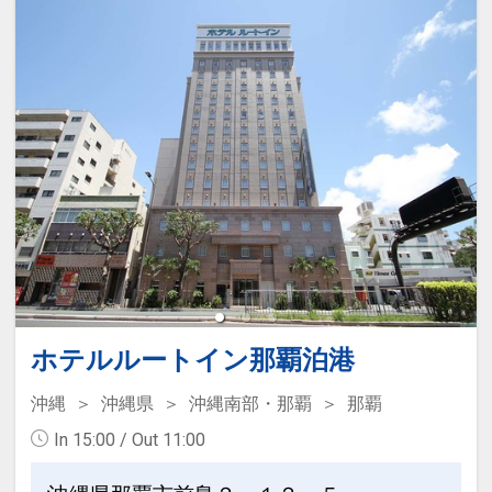
※旅行代金に含まれます。
２個／１回のみ）
●「素泊まりのお客様」は、３連泊以上
連泊特色
で滞在中朝食を１回無料サービス！
●３連泊以上で、お部屋でご利用いただ
ける洗濯ジェルボール付（１部屋につき
※旅行代金に含まれます。
２個／１回のみ）
●「素泊まりのお客様」は、３連泊以上
ここがポイント！
で滞在中朝食を１回無料サービス！
●全室Wi-Fi・洗濯機・テレビ・冷蔵庫・
ポット完備で長期滞在に対応♪
※旅行代金に含まれます。
●名護市役所・市営運動公園に程近く、
ここがポイント！
名護市街地に立地♪
ホテルルートイン那覇泊港
●全室Wi-Fi・洗濯機・テレビ・冷蔵庫・
ポット完備で長期滞在に対応♪
沖縄
沖縄県
沖縄南部・那覇
那覇
●客室フロアへ乾燥室を設置♪（ガス式乾
In 15:00 / Out 11:00
燥機を設置致します）
●名護市役所・市営運動公園に程近く、
名護市街地に立地♪