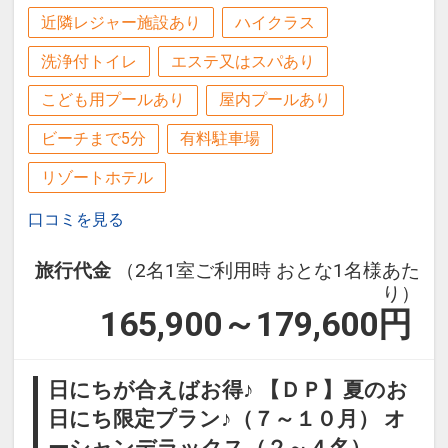
客室清掃のご案内
近隣レジャー施設あり
ハイクラス
●２泊ごとに１回の「エコ清掃」を導入
ホテルポイント
洗浄付トイレ
エステ又はスパあり
※２泊目と４泊目はタオル交換、ゴミ回
●レンタルアメニティやお子様向けグッ
収、アメニティとミネラルウォーターの
ズなど多様なサポートアイテムのご利用
こども用プールあり
屋内プールあり
補充のみとなります。
ＯＫ（数量限定／一部有料）
ビーチまで5分
有料駐車場
設定期間：2026年6月1日～2026年10月
リゾートホテル
●屋外プール・フィットネスジム・Ｗｉ
31日
－Ｆｉが代金不要でご利用ＯＫ（屋外プ
口コミを見る
インターネットコース番号：DP-1-
ール：営業期間４月～１０月予定）
17506681
旅行代金
（2名1室ご利用時 おとな1名様あた
●朝食券を２，０００円分の昼食券とし
り）
てご利用いただけます（レストラン・メ
165,900～179,600
円
ニュー限定）
※曜日によってご利用できない日程やメ
日にちが合えばお得♪ 【ＤＰ】夏のお
ニュー限定となる場合がございます。詳
日にち限定プラン♪（７～１０月） オ
しくはホテルにてご確認ください。