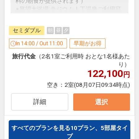
料の朝食が提供されます）
●展望大浴場 ラジウム人工温泉ご利用可
●全室空気清浄機完備！
能♪
●全室ＷＯＷＷＯＷ視聴可能！
セミダブル
朝
昼
夕
早めのお申し込みがお得！【早３０】
In 14:00 / Out 11:00
早期がお得
●全室Ｗｉ-Ｆｉ完備！
早期予約限定！３０日前までのご予約が
旅行代金
（2名1室ご利用時 おとな1名様あた
お得です！
※旅行代金に含まれます。
り）
※本プランは３０日前までの予約受付で
122,100
円
す。２９日前以降の人数変更、おとな・
連泊ポイント
こどもの内訳変更はできません。
空き：
2室
(08月07日09:34時点)
●連泊時、お部屋の清掃・ベッドメイク
不要の方に、ドリンク付（おひとり様に
ホテルポイント
詳細
選択
つき１本）
●アーリーチェックイン１４：００（通
※タオルセットとアメニティ交換のみの
常１５：００）
簡易清掃となります。
すべてのプランを見る
10プラン、5部屋タイ
●滞在中、大浴場の利用ＯＫ！
プ
※旅行代金に含まれます。