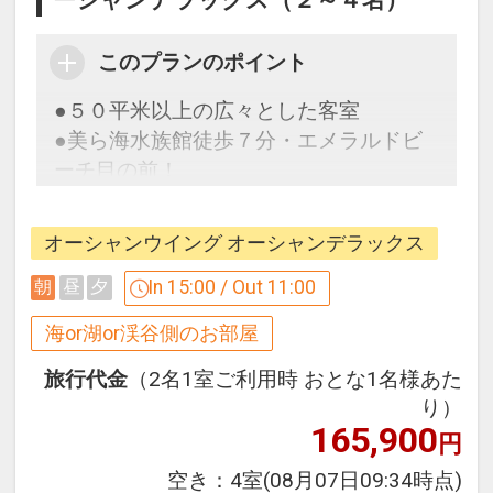
ーシャンデラックス（２～４名）
※旅行代金に含まれます。
このプランのポイント
お子様ポイント
●５０平米以上の広々とした客室
●お子様用ルームウェア・スリッパをご
●美ら海水族館徒歩７分・エメラルドビ
用意♪
ーチ目の前！
●乳幼児のお子様に離乳食を代金不要で
ご用意♪（おとなの方が食事利用時・同
オーシャンウイング オーシャンデラックス
ここがポイント！
席の場合に限ります）
●ウェルカムドリンクとして「オリオン
In 15:00 / Out 11:00
朝
昼
夕
※要事前予約
ビール」をご用意！（ソフトドリンクに
※ご予約時に「お問合せ・ご要望等メ
海or湖or渓谷側のお部屋
も変更可）
モ」欄、またはご予約後「マイページ」
※提供場所はホテル到着時にご確認くだ
旅行代金
（2名1室ご利用時 おとな1名様あた
に必要な品・数量をご記入ください。
さい。
り）
165,900
円
※旅行代金に含まれます。
●ご朝食ブッフェ「The Orion Brasserie
空き：
4室
(08月07日09:34時点)