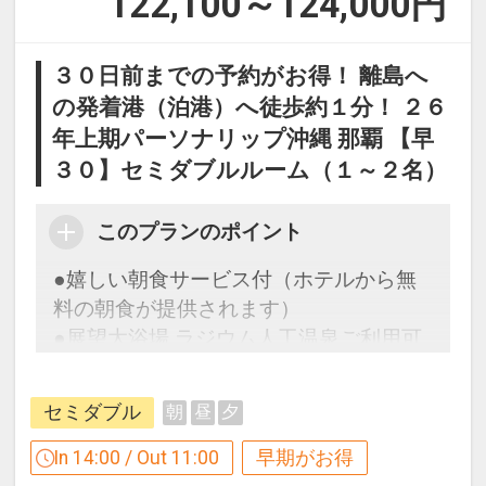
122,100～124,000
円
17445498
設定期間：2026年6月1日～2026年10月
３０日前までの予約がお得！ 離島へ
31日
の発着港（泊港）へ徒歩約１分！ ２６
インターネットコース番号：DP-1-
年上期パーソナリップ沖縄 那覇 【早
17511293
３０】セミダブルルーム（１～２名）
このプランのポイント
●嬉しい朝食サービス付（ホテルから無
料の朝食が提供されます）
●展望大浴場 ラジウム人工温泉ご利用可
能♪
セミダブル
朝
昼
夕
早めのお申し込みがお得！【早３０】
In 14:00 / Out 11:00
早期がお得
早期予約限定！３０日前までのご予約が