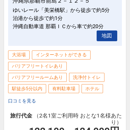
沖縄県那覇市前島２－１２－５
●インターネット用ＰＣ・図書コーナー
ゆいレール「美栄橋駅」から徒歩で約5分
あり♪
●客室フロアへ乾燥室を設置♪（ガス式乾
泊港から徒歩で約1分
燥機を設置致します）
大浴場のご案内
沖縄自動車道 那覇ＩＣから車で約20分
最上階の海側に面した、大浴場を併設。
地図
●インターネット用ＰＣ・図書コーナー
宿泊者専用となります。（代金不要）
あり♪
【営業時間】
大浴場
インターネットができる
ＡＭ６：００～９：００
大浴場のご案内
ＰＭ１６：００～２２：００
バリアフリートイレあり
最上階の海側に面した、大浴場を併設。
宿泊者専用となります。（代金不要）
バリアフリールームあり
洗浄付トイレ
※バスタオル・浴衣は客室に備え付けの
【営業時間】
物をご利用ください。
駅徒歩5分以内
有料駐車場
ホテル
ＡＭ６：００～９：００
ＰＭ１６：００～２２：００
口コミを見る
設定期間：2026年4月1日～2027年3月
※バスタオル・浴衣は客室に備え付けの
旅行代金
（2名1室ご利用時 おとな1名様あた
31日
り）
物をご利用ください。
インターネットコース番号：DP-1-