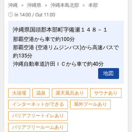
－Ｆｉが代金不要でご利用ＯＫ（屋外プ
沖縄
沖縄県
沖縄本島北部
本部
ール：営業期間４月～１０月予定）
【６０日前までの申込がお得】早期申込
In 14:00 / Out 11:00
割引がございます
※旅行代金に含まれます。
ご宿泊の６０日前までにお申し込みにな
沖縄県国頭郡本部町字備瀬１４８－１
ると
那覇空港から車で約100分
お子様ポイント
１泊につきおひとり様
１，０００円引
那覇空港 (空港リムジンバス)から高速バスで
●お子様用ルームウェア・スリッパをご
約135分
用意♪
※早期申込期間を過ぎてからの変更（人
沖縄自動車道許田ＩＣから車で約40分
数の内訳・客室タイプ・食事条件・プラ
※旅行代金に含まれます。
地図
ン・氏名・人員・泊数の増減等の変更）
があった場合、早期申込割引は適用され
連泊ポイント
ません。
大浴場
温泉
露天風呂あり
サウナあり
●３連泊以上ご宿泊の方に、滞在中ラン
※他の割引との併用はできません。
チ１回付（限定メニュー）
インターネットができる
屋外プールあり
※割引適用後のご旅行代金は、カレンダ
ーからお進みいただいた後表示される
バリアフリートイレあり
※旅行代金に含まれます。
「空室照会結果確認画面」でご確認くだ
バリアフリールームあり
さい。