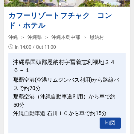
ールで約10分の絶好のロケーション。
カフーリゾートフチャク コン
また、豊崎タウン、ホテルグランビュー
ド・ホテル
ガーデン沖縄までの送迎、迎え有り！
沖縄
沖縄県
沖縄本島中部
恩納村
※送迎車のご利用は事前予約制となって
おりますので、ご希望のお客様は両ホテ
In 14:00 / Out 11:00
ルのフロント又はお電話で申し込み下さ
沖縄県国頭郡恩納村字冨着志利福地２４
い。
６－１
（ご予約はご利用の30分前までにお願い
いたします。）
那覇空港(空港リムジンバス利用)から路線バ
※各便とも定員９名になり次第お断りす
スで約70分
ることもございますので予めご了承下さ
那覇空港（沖縄自動車道利用）から車で約
い。
50分
※午前発の便は「那覇空港経由 赤嶺駅前
沖縄自動車道 石川ＩＣから車で約15分
行き」※空港は降車のみ
地図
※ご集合に付きましてはご出発の5分前