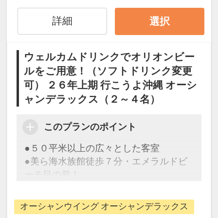
＆ Table」にて、オリオンビールのフリ
連泊ポイント
ーフローをご用意！
●３連泊以上ご宿泊の方に、滞在中ラン
詳細
選択
チ１回付（限定メニュー）
●朝食をランチに変更可能（要フロント
事前申請）
ウェルカムドリンクでオリオンビー
※旅行代金に含まれます。
※状況により、ランチ営業時間や内容に
ルをご用意！（ソフトドリンク変更
変更の場合がございます。
可） ２６年上期 行こうよ沖縄 オーシ
朝食のご案内
●Deli&Cafe
ャンデラックス（２～４名）
●ミニバー（客室冷蔵庫）にドリンクを
Brekfast Boxの内容：メインメニュー・
ご用意
サラダ・温菜・フルーツのブッフェ、本
このプランのポイント
※客室冷蔵庫にオリオンザドラフト(缶)
日のスープ＆ドリンク
およびオリオンチューハイ(缶)をご用意
●５０平米以上の広々とした客室
【営業時間】６：３０～１１：００ ／
（おとな・おひとり様各１本）
●美ら海水族館徒歩７分・エメラルドビ
ラストオーダー １０：３０
※ソフトドリンク変更可
ーチ目の前！
客室清掃のご案内
※旅行代金に含まれます。
●２泊ごとに１回の「エコ清掃」を導入
オーシャンウイング オーシャンデラックス
ここがポイント！
※２泊目と４泊目はタオル交換、ゴミ回