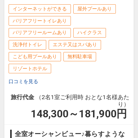
にフロントへお越しください。
インターネットができる
屋外プールあり
～姉妹ホテル【ホテルグランビューガー
バリアフリートイレあり
デン沖縄】のご案内～
バリアフリールームあり
ハイクラス
沖縄那覇空港から車で約１５分！
「沖縄アウトレットモール あしびなー」
洗浄付トイレ
エステ又はスパあり
（徒歩約６分）、
こども用プールあり
無料駐車場
豊崎海浜公園（人工ビーチ、徒歩約１０
分）、などが近く♪
リゾートホテル
口コミを見る
レンタカーステーション・高速道路入口
にも近く移動に便利♪
旅行代金
（2名1室ご利用時 おとな1名様あた
り）
設定期間：2021年12月27日～2026年12
148,300～181,900
円
月31日
インターネットコース番号：DP-2-
全室オーシャンビュー♪暮らすような
200000005868