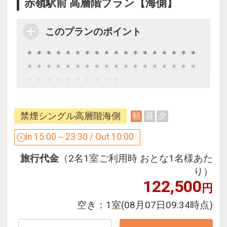
赤嶺駅前 高層階プラン【海側】
このプランのポイント
＊＊＊＊＊＊＊＊＊＊＊＊＊＊＊＊＊＊
＊＊＊＊＊＊＊＊＊＊＊＊＊＊＊＊＊＊
＊＊＊＊＊＊＊＊＊＊
休館日のお知らせ
2025年4月8日(火)設備保守点検に伴い全
禁煙シングル高層階海側
朝
昼
夕
館クローズいたします。
In 15:00～23:30 / Out 10:00
2025年4月8日(火) 午前10:00チェックア
旅行代金
（2名1室ご利用時 おとな1名様あた
ウトより閉館
り）
2025年4月9日(水) 午後3:00チェックイン
122,500
円
より営業開始
空き：
1室
(08月07日09:34時点)
お客様にはご不便ご迷惑をおかけいたし