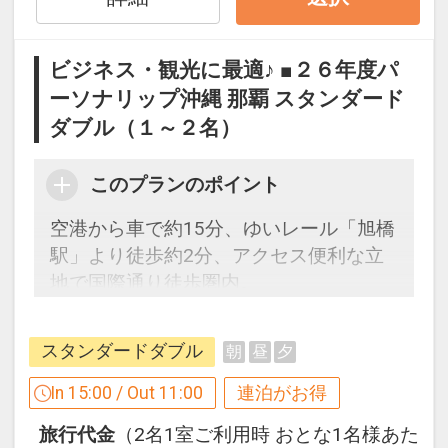
※滞在中おひとり様につき１本
ビジネス・観光に最適♪ ■２６年度パ
※旅行代金に含まれます。
ーソナリップ沖縄 那覇 スタンダード
ダブル（１～２名）
ホテルのご案内
沖縄の方言「ユクル（ひと休み）」＋ス
ペイン語の「シエスタ（お昼寝）」でユ
このプランのポイント
クエスタ。
空港から車で約15分、ゆいレール「旭橋
駅」より徒歩約2分、アクセス便利な立
沖縄本島を縦断する国道58号線沿いの便
地で国際通り徒歩圏内。
利な立地でコンビニも近く、那覇のメイ
ンストリート国際通りや那覇市内唯一の
海水浴場「波之上ビーチ」も徒歩圏内
スタンダードダブル
朝
昼
夕
【連泊するとお得】連泊割引がございま
と、ビジネスから観光まで利便性の良い
す
In 15:00 / Out 11:00
連泊がお得
立地です。
連泊の場合、
ゆっくり、のんびりビジネスステイから
旅行代金
（2名1室ご利用時 おとな1名様あた
１泊目より１泊につきおひとり様
５００