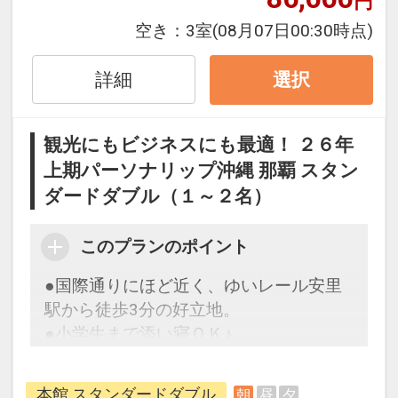
円
※早期申込期間を過ぎてからの変更（人
数の内訳・客室タイプ・食事条件・プラ
●最上階大浴場「人工ラジウム温泉」完
空き：
3室
(08月07日00:30時点)
ン・氏名・人員・泊数の増減等の変更）
備！
があった場合、早期申込割引は適用され
疲労回復や肩こり、冷え性などの効能あ
詳細
選択
ません。
り！旅疲れの体には嬉しい♪
※他の割引との重複はできません。
観光にもビジネスにも最適！ ２６年
※割引適用後のご旅行代金は、カレンダ
上期パーソナリップ沖縄 那覇 スタン
ーからお進みいただいた後表示される
ダードダブル（１～２名）
「空室照会結果確認画面」でご確認くだ
設定期間：2026年4月1日～2026年11月
さい。
30日
インターネットコース番号：DP-1-
このプランのポイント
【６０日前までの申込がお得】早期申込
17162897
●国際通りにほど近く、ゆいレール安里
割引がございます
駅から徒歩3分の好立地。
ご宿泊の６０日前までにお申し込みにな
●小学生まで添い寝ＯＫ♪
ると
１泊につきおひとり様
５００円引
設定期間：2026年4月1日～2026年11月
本館 スタンダードダブル
朝
昼
夕