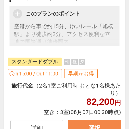
このプランのポイント
空港から車で約15分、ゆいレール「旭橋
駅」より徒歩約2分、アクセス便利な立
地で国際通り徒歩圏内。
スタンダードダブル
朝
昼
夕
早めのお申し込みがお得！【早３０】
早期予約限定！３０日前までのご予約が
In 15:00 / Out 11:00
早期がお得
お得です！
旅行代金
（2名1室ご利用時 おとな1名様あた
※本プランは３０日前までの予約受付で
り）
す。２９日前以降の人数変更、おとな・
82,200
円
こどもの内訳変更はできません。
空き：
3室
(08月07日00:30時点)
ここがポイント！
●お部屋にミネラルウォーターをご用意
詳細
選択