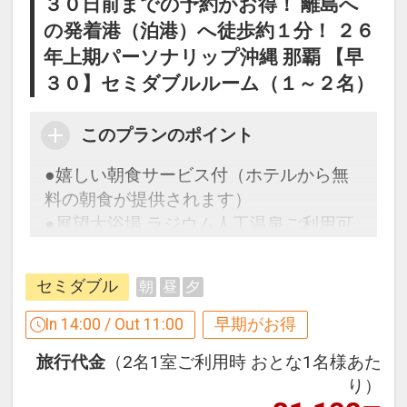
３０日前までの予約がお得！ 離島へ
の発着港（泊港）へ徒歩約１分！ ２６
年上期パーソナリップ沖縄 那覇 【早
３０】セミダブルルーム（１～２名）
このプランのポイント
●嬉しい朝食サービス付（ホテルから無
料の朝食が提供されます）
●展望大浴場 ラジウム人工温泉ご利用可
能♪
セミダブル
朝
昼
夕
早めのお申し込みがお得！【早３０】
In 14:00 / Out 11:00
早期がお得
早期予約限定！３０日前までのご予約が
旅行代金
（2名1室ご利用時 おとな1名様あた
お得です！
り）
※本プランは３０日前までの予約受付で