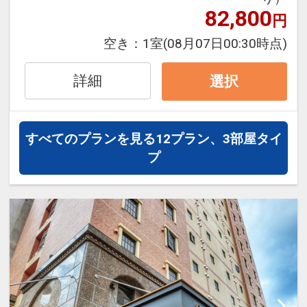
必要な場合もございますのでご注意くだ
円引
82,800
円
さい）
※割引適用後のご旅行代金は、カレンダ
空き：
1室
(08月07日00:30時点)
ーからお進みいただいた後表示される
「空室照会結果確認画面」でご確認くだ
詳細
選択
さい。
※宿泊期間中すべての日において人数・
氏名・客室タイプ・食事条件・プラン同
すべてのプランを見る
12プラン、3部屋タイ
一であることが割引適用の条件となりま
プ
●環境に配慮したエコアメニティ
す。
ホテルユクエスタ東町では一部アメニテ
ィで環境に配慮したエコアメニティを使
ホテルのご案内「心のオンオフが切り替
用してます。
えられるアガリマチ」
●快適に過ごせる独立バスルーム
心地良く快適にお過ごししていただける
よう洗面・シャワーブース・トイレは、
独立しており十分なスペースを確保して