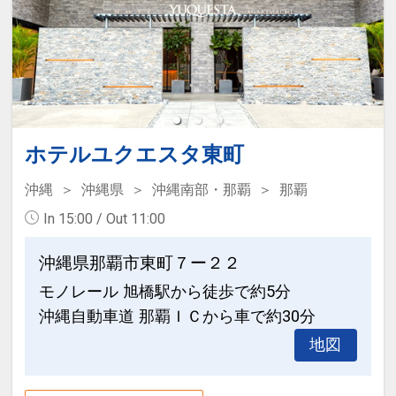
ホテルのご案内
設定期間：2026年4月1日～2027年3月
沖縄の方言「ユクル（ひと休み）」＋ス
31日
ペイン語の「シエスタ（お昼寝）」でユ
インターネットコース番号：DP-1-
クエスタ。
17372709
沖縄本島を縦断する国道58号線沿いの便
ホテルユクエスタ東町
利な立地でコンビニも近く、那覇のメイ
沖縄
沖縄県
沖縄南部・那覇
那覇
ンストリート国際通りや那覇市内唯一の
In 15:00 / Out 11:00
海水浴場「波之上ビーチ」も徒歩圏内
と、ビジネスから観光まで利便性の良い
沖縄県那覇市東町７ー２２
立地です。
モノレール 旭橋駅から徒歩で約5分
ゆっくり、のんびりビジネスステイから
沖縄自動車道 那覇ＩＣから車で約30分
ファミリーステイまで那覇の拠点として
ご利用いただけます。
地図
大きめのベッドとインテリアにこだわっ
た、キレイで清潔な客室は全室Wi-Fi無