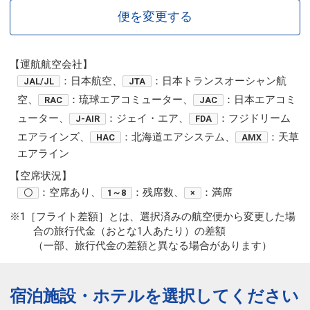
便を変更する
【運航航空会社】
：日本航空、
：日本トランスオーシャン航
JAL/JL
JTA
空、
：琉球エアコミューター、
：日本エアコミ
RAC
JAC
ューター、
：ジェイ・エア、
：フジドリーム
J-AIR
FDA
エアラインズ、
：北海道エアシステム、
：天草
HAC
AMX
エアライン
【空席状況】
：空席あり、
：残席数、
：満席
〇
1～8
×
※1［フライト差額］とは、選択済みの航空便から変更した場
合の旅行代金（おとな1人あたり）の差額
（一部、旅行代金の差額と異なる場合があります）
宿泊施設・ホテルを選択してください