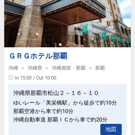
おります。
アクセスのご案内
・ゆいレール旭橋駅から徒歩約５分
・那覇空港から車で約１０分
ＧＲＧホテル那覇
・那覇バスターミナルまで徒歩約６分、
●大型テレビで動画配信視聴可能
沖縄
沖縄県
沖縄南部・那覇
那覇
本島中北部へのアクセスにも便利
客室のテレビでは、ＹｏｕｔｕｂｅやＮ
In 15:00 / Out 10:00
・駐車場あり（有料・先着順予約不可、
ｅｔｆｌｉｘなどの動画配信サービスを
満車の場合は近隣コインパーキング利用
お楽しみいただけます
沖縄県那覇市松山２－１６－１０
となります）
（※視聴にはご自身のアカウントＩＤが
ゆいレール「美栄橋駅」から徒歩で約10分
必要な場合もございますのでご注意くだ
那覇空港から車で約10分
ここがポイント！
さい）
●お部屋にミネラルウォーターをご用意
沖縄自動車道 那覇ＩＣから車で約20分
※滞在中お１人様１本
地図