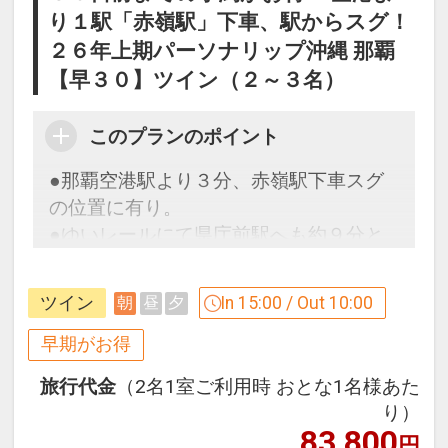
り１駅「赤嶺駅」下車、駅からスグ！
２６年上期パーソナリップ沖縄 那覇
【早３０】ツイン（２～３名）
このプランのポイント
●那覇空港駅より３分、赤嶺駅下車スグ
の位置に有り。
●ゆいレールにて県庁前駅へも約９分と
いうローケション。
●ビジネスに観光といった幅広いニーズ
ツイン
In 15:00 / Out 10:00
朝
昼
夕
に対応出来ます。
早期がお得
早めのお申し込みがお得！【早３０】
旅行代金
（2名1室ご利用時 おとな1名様あた
早期予約限定！３０日前までのご予約が
り）
お得です！
83,800
円