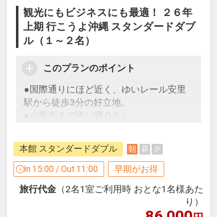
さまざまな朝食のスタイルに合った温か
観光にもビジネスにも最適！ ２６年
い料理と琉球料理を毎日1～2品ご用意し
上期 行こうよ沖縄 スタンダードダブ
ております。
ル（１～２名）
ここがポイント！
このプランのポイント
●離島への発着に便利な泊港まで徒歩約
●国際通りにほど近く、ゆいレール安里
１分！
駅から徒歩3分の好立地。
国立公園に指定された慶良間（けらま）
●小学生まで添い寝ＯＫ♪
諸島へのアクセスに便利な港が近く、
前後泊にも利用しやすい！
【９０日前までの申込がお得】早期申込
本館 スタンダードダブル
朝
昼
夕
割引がございます
●モノレール「美栄橋（みえばし）駅」
ご宿泊の９０日前までにお申し込みにな
より徒歩約５分！
In 15:00 / Out 11:00
早期がお得
ると
那覇空港より１４分のモノレール「美栄
旅行代金
（2名1室ご利用時 おとな1名様あた
１泊につきおひとり様
１，０００円引
橋（みえばし）駅」よりほど近く
り）
アクセス楽々♪
86,000