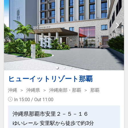
ホテルポイント
このプランは食事なしプランですが「ご
●アーリーチェックイン１４：００（通
宿泊者様に朝食をご用意」いたします。
常１５：００）
朝はやっぱりちゃんと、朝ごはん！
●滞在中、大浴場の利用ＯＫ！
さまざまな朝食のスタイルに合った温か
い料理と琉球料理を毎日1～2品ご用意し
●ウェルカムコーヒー付（おひとり様／
ております。
滞在中１回）
※セルフサービスとなります（６：３０
ここがポイント！
～１０：００、１５：００～２２：０
●離島への発着に便利な泊港まで徒歩約
０）
ヒューイットリゾート那覇
１分！
国立公園に指定された慶良間（けらま）
沖縄
沖縄県
沖縄南部・那覇
那覇
●全室空気清浄機完備！
諸島へのアクセスに便利な港が近く、
In 15:00 / Out 11:00
前後泊にも利用しやすい！
●全室ＷＯＷＷＯＷ視聴可能！
沖縄県那覇市安里２－５－１６
●モノレール「美栄橋（みえばし）駅」
ゆいレール 安里駅から徒歩で約3分
●全室Ｗｉ-Ｆｉ完備！
より徒歩約５分！