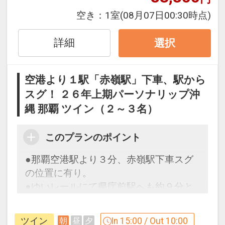
※本プランは３０日前までの予約受付で
す。２９日前以降の人数変更、おとな・
空き：
1室
(08月07日00:30時点)
こどもの内訳変更はできません。
詳細
選択
食事のご案内
※会場・お食事内容・営業時間は変更と
空港より１駅「赤嶺駅」下車、駅から
なる場合がございます。
スグ！ ２６年上期パーソナリップ沖
縄 那覇 ツイン（２～３名）
設定期間：2026年4月1日～2026年11月
30日
このプランのポイント
インターネットコース番号：DP-1-
●那覇空港駅より３分、赤嶺駅下車スグ
17146145
の位置に有り。
●ゆいレールにて県庁前駅へも約９分と
いうローケション。
●ビジネスに観光といった幅広いニーズ
ツイン
In 15:00 / Out 10:00
朝
昼
夕