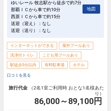
ゆいレール 牧志駅から徒歩で約7分
那覇空港より１４分のモノレール「美栄
地図
※旅行代金に含まれます。
那覇ＩＣから車で約10分
橋（みえばし）駅」よりほど近く
西原ＩＣから車で約15分
アクセス楽々♪
連泊ポイント
送迎（迎え）：なし
●連泊時、お部屋の清掃・ベッドメイク
送迎（送り）：なし
●最上階大浴場「人工ラジウム温泉」完
不要の方に、ドリンク付（おひとり様に
備！
つき１本）
疲労回復や肩こり、冷え性などの効能あ
インターネットができる
屋外プールあり
※タオルセットとアメニティ交換のみの
り！旅疲れの体には嬉しい♪
洗浄付トイレ
こども用プールあり
簡易清掃となります。
駅徒歩5分以内
有料駐車場
ホテル
※旅行代金に含まれます。
口コミを見る
設定期間：2026年4月1日～2026年11月
ご宿泊者様にホテルから朝食をご用意！
30日
旅行代金
（2名1室ご利用時 おとな1名様あた
このプランは食事なしプランですが「ご
インターネットコース番号：DP-1-
り）
宿泊者様に朝食をご用意」いたします。
17162901
86,000～89,100
円
朝はやっぱりちゃんと、朝ごはん！