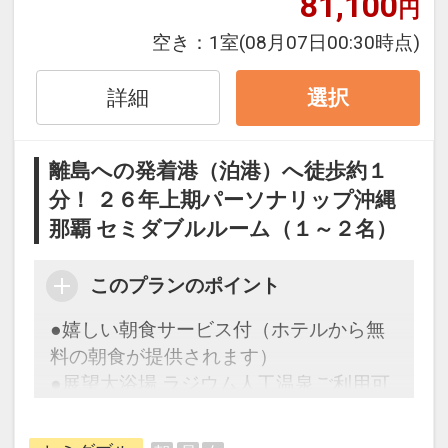
81,100
円
す。２９日前以降の人数変更、おとな・
こどもの内訳変更はできません。
空き：
1室
(08月07日00:30時点)
ホテルポイント
詳細
選択
●アーリーチェックイン１４：００（通
常１５：００）
離島への発着港（泊港）へ徒歩約１
分！ ２６年上期パーソナリップ沖縄
●滞在中、大浴場の利用ＯＫ！
那覇 セミダブルルーム（１～２名）
●ウェルカムコーヒー付（おひとり様／
滞在中１回）
このプランのポイント
※セルフサービスとなります（６：３０
●嬉しい朝食サービス付（ホテルから無
～１０：００、１５：００～２２：０
料の朝食が提供されます）
０）
●展望大浴場 ラジウム人工温泉ご利用可
能♪
●全室空気清浄機完備！