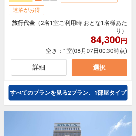
に対応出来ます。
連泊がお得
【連泊するとお得】連泊割引がございま
旅行代金
（2名1室ご利用時 おとな1名様あた
す
り）
連泊の場合、
84,300
円
１泊目より１泊につきおひとり様
５００
円引
空き：
1室
(08月07日00:30時点)
※割引適用後のご旅行代金は、カレンダ
詳細
選択
ーからお進みいただいた後表示される
「空室照会結果確認画面」でご確認くだ
さい。
すべてのプランを見る
2プラン、1部屋タイプ
※宿泊期間中すべての日において人数・
氏名・客室タイプ・食事条件・プラン同
一であることが割引適用の条件となりま
す。