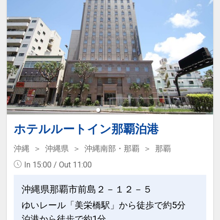
食事のご案内
※会場・お食事内容・営業時間は変更と
なる場合がございます。
設定期間：2026年4月1日～2026年11月
30日
インターネットコース番号：DP-1-
17146142
ホテルルートイン那覇泊港
沖縄
沖縄県
沖縄南部・那覇
那覇
In 15:00 / Out 11:00
沖縄県那覇市前島２－１２－５
ゆいレール「美栄橋駅」から徒歩で約5分
泊港から徒歩で約1分