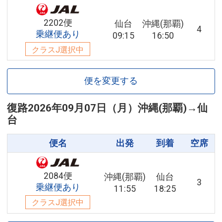
2202便
仙台
沖縄(那覇)
4
乗継便あり
09:15
16:50
クラスJ選択中
便を変更する
復路
2026年09月07日（月）
沖縄(那覇)
→
仙
台
便名
出発
到着
空席
2084便
沖縄(那覇)
仙台
3
乗継便あり
11:55
18:25
クラスJ選択中