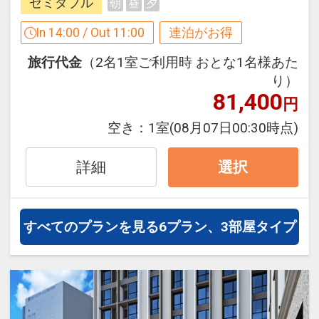
セミダブル
朝
昼
夕
●全室ＷＯＷＷＯＷ視聴可能！
【連泊するとお得】連泊割引がございま
In 14:00 / Out 11:00
連泊がお得
す
●全室Ｗｉ-Ｆｉ完備！
旅行代金
（2名1室ご利用時 おとな1名様あた
連泊の場合、
り）
１泊目より１泊につきおひとり様
３００
※旅行代金に含まれます。
81,400
円
円引
空き：
1室
(08月07日00:30時点)
連泊ポイント
※割引適用後のご旅行代金は、カレンダ
●連泊時、お部屋の清掃・ベッドメイク
ーからお進みいただいた後表示される
詳細
選択
不要の方に、ドリンク付（おひとり様に
「空室照会結果確認画面」でご確認くだ
つき１本）
さい。
※タオルセットとアメニティ交換のみの
※宿泊期間中すべての日において人数・
すべてのプランを見る
6プラン、3部屋タイプ
簡易清掃となります。
氏名・客室タイプ・食事条件・プラン同
一であることが割引適用の条件となりま
※旅行代金に含まれます。
す。
ご宿泊者様にホテルから朝食をご用意！