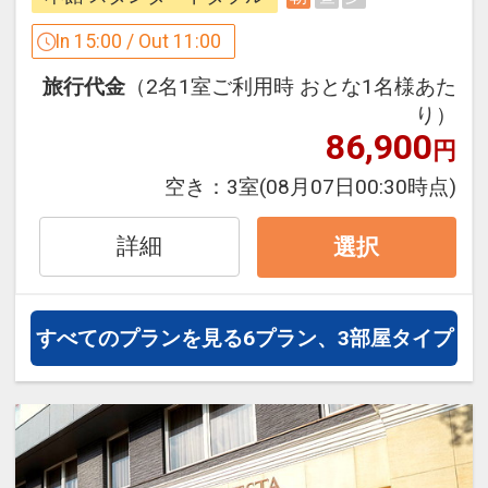
30日
※早期申込期間を過ぎてからの変更（人
インターネットコース番号：DP-1-
In 15:00 / Out 11:00
数の内訳・客室タイプ・食事条件・プラ
17137214
ン・氏名・人員・泊数の増減等の変更）
旅行代金
（2名1室ご利用時 おとな1名様あた
があった場合、早期申込割引は適用され
り）
ません。
86,900
円
※他の割引との重複はできません。
空き：
3室
(08月07日00:30時点)
※割引適用後のご旅行代金は、カレンダ
ーからお進みいただいた後表示される
詳細
選択
「空室照会結果確認画面」でご確認くだ
さい。
すべてのプランを見る
6プラン、3部屋タイプ
設定期間：2026年6月1日～2026年10月
31日
インターネットコース番号：DP-1-
17510719