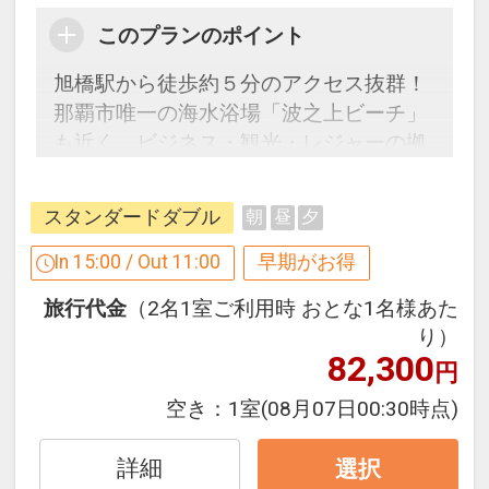
インターネットコース番号：DP-1-
17372706
このプランのポイント
旭橋駅から徒歩約５分のアクセス抜群！
那覇市唯一の海水浴場「波之上ビーチ」
も近く、ビジネス・観光・レジャーの拠
点として最適♪
スタンダードダブル
朝
昼
夕
早めのお申し込みがお得！ 【早３０】
早期予約限定！３０日前までのご予約が
In 15:00 / Out 11:00
早期がお得
お得です！
旅行代金
（2名1室ご利用時 おとな1名様あた
※本プランは３０日前までの予約受付で
り）
す。２９日前以降の人数変更、おとな・
82,300
円
こどもの内訳変更はできません。
空き：
1室
(08月07日00:30時点)
ホテルのご案内「心のオンオフが切り替
えられるアガリマチ」
詳細
選択