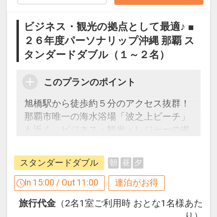
●快適に過ごせる独立バスルーム
心地良く快適にお過ごししていただける
ビジネス・観光の拠点として最適♪ ■
よう洗面・シャワーブース・トイレは、
２６年度パーソナリップ沖縄 那覇 ス
独立しており十分なスペースを確保して
タンダードダブル（１～２名）
おります。
このプランのポイント
旭橋駅から徒歩約５分のアクセス抜群！
那覇市唯一の海水浴場「波之上ビーチ」
も近く、ビジネス・観光・レジャーの拠
点として最適♪
●大型テレビで動画配信視聴可能
スタンダードダブル
朝
昼
夕
客室のテレビでは、ＹｏｕｔｕｂｅやＮ
【連泊するとお得】 連泊割引がございま
ｅｔｆｌｉｘなどの動画配信サービスを
す
In 15:00 / Out 11:00
連泊がお得
お楽しみいただけます
連泊の場合、
旅行代金
（2名1室ご利用時 おとな1名様あた
（※視聴にはご自身のアカウントＩＤが
１泊目より１泊につきおひとり様
５００
り）