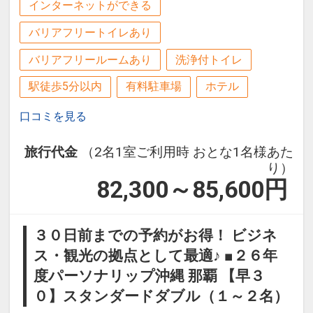
インターネットができる
料！
皆様のご来館を心よりお待ちしておりま
バリアフリートイレあり
す。
バリアフリールームあり
洗浄付トイレ
駅徒歩5分以内
有料駐車場
ホテル
アクセスのご案内
・那覇空港からモノレールで6駅約11
口コミを見る
分、旭橋駅徒歩約2分
・那覇空港から車で約15分
旅行代金
（2名1室ご利用時 おとな1名様あた
・那覇バスターミナルまで徒歩約5分、
り）
本島中北部へのアクセスにも便利
82,300～85,600
円
・駐車場あり（有料・先着順予約不可、
満車の場合は近隣コインパーキング利用
３０日前までの予約がお得！ ビジネ
となります）
ス・観光の拠点として最適♪ ■２６年
度パーソナリップ沖縄 那覇 【早３
設定期間：2026年4月1日～2027年3月
０】スタンダードダブル（１～２名）
31日