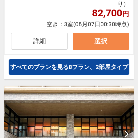
ファミリーステイまで那覇の拠点として
り）
円引
ご利用いただけます。
82,700
円
大きめのベッドとインテリアにこだわっ
※割引適用後のご旅行代金は、カレンダ
空き：
3室
(08月07日00:30時点)
た、キレイで清潔な客室は全室Wi-Fi無
ーからお進みいただいた後表示される
料！
「空室照会結果確認画面」でご確認くだ
詳細
選択
皆様のご来館を心よりお待ちしておりま
さい。
す。
※宿泊期間中すべての日において人数・
氏名・客室タイプ・食事条件・プラン同
すべてのプランを見る
8プラン、2部屋タイプ
アクセスのご案内
一であることが割引適用の条件となりま
・那覇空港からモノレールで6駅約11
す。
分、旭橋駅徒歩約2分
・那覇空港から車で約15分
ここがポイント！
・那覇バスターミナルまで徒歩約5分、
●お部屋にミネラルウォーターをご用意
本島中北部へのアクセスにも便利
※滞在中おひとり様につき１本
・駐車場あり（有料・先着順予約不可、
満車の場合は近隣コインパーキング利用
※旅行代金に含まれます。
となります）