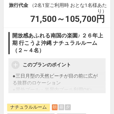
旅行代金
（2名1室ご利用時 おとな1名様あた
り）
71,500～105,700
円
開放感あふれる南国の楽園♪ ２６年上
期 行こうよ沖縄 ナチュラルルーム
（２～４名）
このプランのポイント
●三日月型の天然ビーチが目の前に広が
る抜群のロケーション
●屋外プール・半屋内プール利用OK♪
【５５日前までの申込がお得】早期申込
ナチュラルルーム
朝
昼
夕
割引がございます