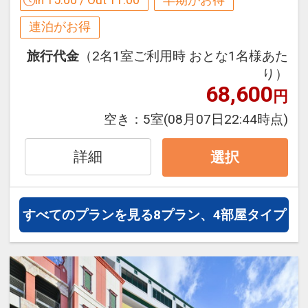
ーからお進みいただいた後表示される
ご宿泊の９０日前までにお申し込みにな
連泊がお得
「空室照会結果確認画面」でご確認くだ
ると
さい。
１泊につきおひとり様
１，０００円引
旅行代金
（2名1室ご利用時 おとな1名様あた
※宿泊期間中すべての日において人数・
り）
氏名・客室タイプ・食事条件・プラン同
68,600
※早期申込期間を過ぎてからの変更（人
円
一であることが割引適用の条件となりま
数の内訳・客室タイプ・食事条件・プラ
空き：
5室
(08月07日22:44時点)
す。
ン・氏名・人員・泊数の増減等の変更）
があった場合、早期申込割引は適用され
詳細
選択
ホテルポイント
ません。
≪テルメヴィラちゅらーゆ≫ ホテル道向
※他の割引との重複はできません。
かい
※割引適用後のご旅行代金は、カレンダ
すべてのプランを見る
8プラン、4部屋タイプ
ーからお進みいただいた後表示される
●天然温泉＆ヒーリングプール「ちゅら
「空室照会結果確認画面」でご確認くだ
ーゆ」滞在中何度でも利用ＯＫ！
さい。
営業時間：お風呂（７：００～２３：０
０）
【連泊するとお得】連泊割引がございま