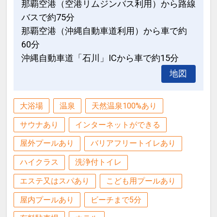
那覇空港（空港リムジンバス利用）から路線
お子様ポイント
１泊につきおひとり様
１，０００円引
バスで約75分
●お子様用ルームウェア・スリッパをご
那覇空港（沖縄自動車道利用）から車で約
用意♪
※早期申込期間を過ぎてからの変更（人
60分
数の内訳・客室タイプ・食事条件・プラ
※旅行代金に含まれます。
沖縄自動車道「石川」ICから車で約15分
ン・氏名・人員・泊数の増減等の変更）
があった場合、早期申込割引は適用され
地図
連泊ポイント
ません。
●３連泊以上ご宿泊の方に、滞在中ラン
※他の割引との併用はできません。
大浴場
温泉
天然温泉100%あり
チ１回付（限定メニュー）
※割引適用後のご旅行代金は、カレンダ
サウナあり
インターネットができる
ーからお進みいただいた後表示される
※旅行代金に含まれます。
「空室照会結果確認画面」でご確認くだ
屋外プールあり
バリアフリートイレあり
さい。
ハイクラス
洗浄付トイレ
客室清掃のご案内
●２泊ごとに１回の「エコ清掃」を導入
ホテルポイント
エステ又はスパあり
こども用プールあり
※２泊目と４泊目はタオル交換、ゴミ回
●レンタルアメニティやお子様向けグッ
屋内プールあり
ビーチまで5分
収、アメニティとミネラルウォーターの
ズなど多様なサポートアイテムのご利用
補充のみとなります。