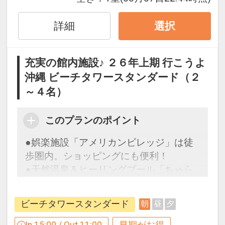
ン・氏名・人員・泊数の増減等の変更）
●「サンセットガーデン」（季節営業）
があった場合、早期申込割引は適用され
沖縄では希少のウェイブプールをはじ
詳細
選択
ません。
め、インフィニティプールでもあるメイ
※他の割引との重複はできません。
ンプール、キッズ用のスライダープー
※割引適用後のご旅行代金は、カレンダ
充実の館内施設♪ ２６年上期 行こうよ
ル、タッチプールなど多彩なプールがあ
ーからお進みいただいた後表示される
沖縄 ビーチタワースタンダード（２
り、大人から子供まで楽しめるプールエ
「空室照会結果確認画面」でご確認くだ
リアです。
～４名）
さい。
営業：４月～１０月
このプランのポイント
【連泊するとお得】連泊割引がございま
設定期間：2026年6月1日～2026年10月
す
●娯楽施設「アメリカンビレッジ」は徒
31日
連泊の場合、
歩圏内。ショッピングにも便利！
インターネットコース番号：DP-1-
２泊目より１泊につきおひとり様
５００
●天然温泉＆ヒーリングプール「ちゅら
17504979
円引
ーゆ」滞在中ご利用可能
ビーチタワースタンダード
朝
昼
夕
※他の割引との重複はできません。
【９０日前までの申込がお得】早期申込
※割引適用後のご旅行代金は、カレンダ
割引がございます
In 15:00 / Out 11:00
早期がお得