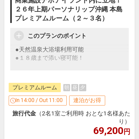
商業施設デポアイランド内に立地！
連泊ポイント
２６年上期パーソナリップ沖縄 本島
●３連泊以上の方に、滞在中夕食１回
プレミアムルーム（２～３名）
付！
チュラティーダ（和洋琉バイキング ※状
このプランのポイント
況によりセットメニュー）または北谷ダ
イニング（炭火焼セットメニュー）
●天然温泉大浴場利用可能
※内容は変更となる場合がございます。
●１８歳まで添い寝可能！
※旅行代金に含まれます。
【連泊するとお得】連泊割引がございま
駐車場ご利用に関して
す
プレミアムルーム
朝
昼
夕
お子様ポイント
●駐車場無料券配布
連泊の場合、
●３歳以下のお子様に、紙オムツ５枚、
当プランでご予約のお客様には、駐車料
２泊目より１泊につきおひとり様
５００
In 14:00 / Out 11:00
連泊がお得
粉ミルク４００ｍｌ、ベビーフードまた
金無料のサービス券をお配りいたしま
円引
旅行代金
（2名1室ご利用時 おとな1名様あた
はお菓子を泊数分ご用意！
す。
り）
※旅行代金に含まれます。
チェックイン時にホテルフロントでお受
※割引適用後のご旅行代金は、カレンダ
69,200
円
け取り下さいませ。
ーからお進みいただいた後表示される