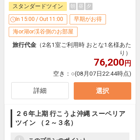
【９０日前までの申込がお得】早期申込
スタンダードツイン
朝
昼
夕
割引がございます
※旅行代金に含まれます。
ご宿泊の９０日前までにお申し込みにな
In 15:00 / Out 11:00
早期がお得
ると
客室清掃のご案内
海or湖or渓谷側のお部屋
１泊につきおひとり様
２，０００円引
●２泊ごとに１回の「エコ清掃」を導入
旅行代金
（2名1室ご利用時 おとな1名様あた
※２泊目と４泊目はタオル交換、ゴミ回
※早期申込期間を過ぎてからの変更（人
り）
収、アメニティとミネラルウォーターの
76,200
数の内訳・客室タイプ・食事条件・プラ
円
補充のみとなります。
ン・氏名・人員・泊数の増減等の変更）
空き：
○
(08月07日22:44時点)
があった場合、早期申込割引は適用され
設定期間：2026年6月1日～2026年10月
ません。
31日
詳細
選択
※他の割引との併用はできません。
インターネットコース番号：DP-1-
※割引適用後のご旅行代金は、カレンダ
17506682
ーからお進みいただいた後表示される
２６年上期 行こうよ沖縄 スーペリア
「空室照会結果確認画面」でご確認くだ
ツイン （２～３名）
さい。