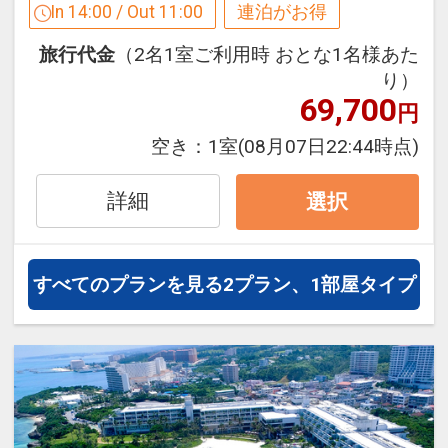
２泊目より１泊につきおひとり様
５００
In 14:00 / Out 11:00
連泊がお得
お子様ポイント
３０最終入場）
円引
●３歳以下のお子様に、紙オムツ５枚、
旅行代金
（2名1室ご利用時 おとな1名様あた
粉ミルク４００ｍｌ、ベビーフードまた
※旅行代金に含まれます。
り）
※割引適用後のご旅行代金は、カレンダ
はお菓子を泊数分ご用意！
69,700
円
ーからお進みいただいた後表示される
※旅行代金に含まれます。
設定期間：2026年4月1日～2026年11月
「空室照会結果確認画面」でご確認くだ
空き：
1室
(08月07日22:44時点)
30日
さい
インターネットコース番号：DP-1-
※宿泊期間中すべての日において人数・
詳細
選択
17231438
氏名・客室タイプ・食事条件・プラン同
一であることが割引適用の条件となりま
す。
すべてのプランを見る
2プラン、1部屋タイプ
※イメージ
うれしいポイント！
●ウェルカムドリンク付（滞在中フリー
設定期間：2026年6月1日～2026年10月
／１階ロビー１４：００～２１：００）
31日
●駐車場代金不要でご利用いただけま
インターネットコース番号：DP-1-
す。（２５０台収容／先着順）