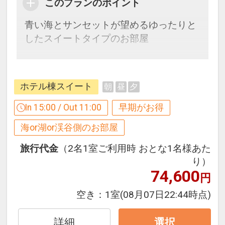
このプランのポイント
青い海とサンセットが望めるゆったりと
したスイートタイプのお部屋
【１２０日前までの申込がお得】早期申
込割引がございます
ホテル棟スイート
朝
昼
夕
ご宿泊の１２０日前までにお申し込みに
なると
In 15:00 / Out 11:00
早期がお得
１泊につきおひとり様
２，０００円引
海or湖or渓谷側のお部屋
※早期申込期間を過ぎてからの変更（人
旅行代金
（2名1室ご利用時 おとな1名様あた
数の内訳・客室タイプ・食事条件・プラ
り）
74,600
ン・氏名・人員・泊数の増減等の変更）
円
があった場合、早期申込割引は適用され
空き：
1室
(08月07日22:44時点)
ません。
※他の割引との併用はできません。
詳細
選択