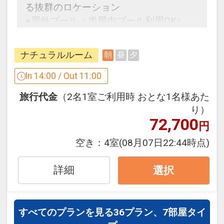
る抜群のロケーション
ご利用ＯＫ！
●屋外プール・半屋内プール利用OK♪
※屋外プールは４／１～１０／３１ご利
用可
ホテルポイント
ナチュラルルーム
朝
昼
夕
●滞在中屋外プールおよび半屋内プール
●朝食券をランチに利用できます
ご利用ＯＫ！
In 14:00 / Out 11:00
※曜日によっては利用できない日程やメ
※屋外プールは4/1～10/31ご利用可
ニューが限定となる場合もございます。
旅行代金
（2名1室ご利用時 おとな1名様あた
※詳しくはホテルにてご確認ください。
り）
●朝食券をランチに利用できます
72,700
円
※曜日によっては利用できない日程やメ
※旅行代金に含まれます。
ニューが限定となる場合もございます。
空き：
4室
(08月07日22:44時点)
詳しくはホテルにてご確認ください。
設定期間：2026年6月1日～2026年10月
詳細
選択
31日
※旅行代金に含まれます。
インターネットコース番号：DP-1-
17504422
設定期間：2026年4月1日～2026年11月
すべてのプランを見る
36プラン、7部屋タイ
30日