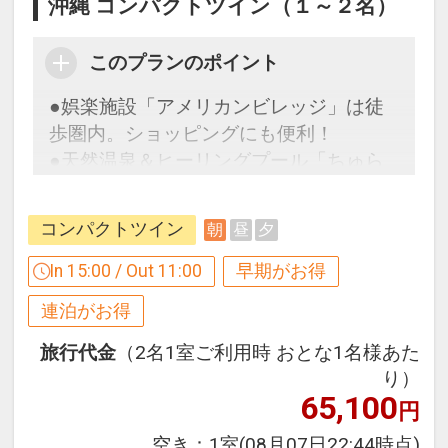
沖縄 コンパクトツイン（１～２名）
り、大人から子供まで楽しめるプールエ
※ＢＢＱも選択可能ですが、下記条件と
リアです。
なります。
営業：４月～１０月
・４月～１０月までの季節営業となりま
このプランのポイント
す。
●娯楽施設「アメリカンビレッジ」は徒
設定期間：2026年6月1日～2026年10月
・７月・８月はご利用の際､追加代金が
歩圏内。ショッピングにも便利！
31日
発生いたします。
●天然温泉＆ヒーリングプール「ちゅら
インターネットコース番号：DP-1-
ーゆ」滞在中ご利用可能
17504918
※連泊ポイントの併用可
※旅行代金に含まれます。
コンパクトツイン
朝
昼
夕
【９０日前までの申込がお得】早期申込
割引がございます
In 15:00 / Out 11:00
早期がお得
施設のご案内
ご宿泊の９０日前までにお申し込みにな
●「タイガービーチ」
連泊がお得
ると
ホテルの目の前に広がる「タイガービー
１泊につきおひとり様
１，０００円引
旅行代金
（2名1室ご利用時 おとな1名様あた
チ」東シナ海に面し、西海岸でも数少な
り）
い天然ビーチです。
65,100
※早期申込期間を過ぎてからの変更（人
円
遊泳期間：４月～１０月
数の内訳・客室タイプ・食事条件・プラ
空き：
1室
(08月07日22:44時点)