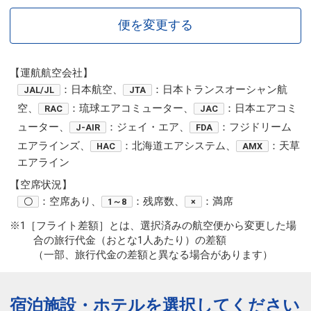
便を変更する
【運航航空会社】
：日本航空、
：日本トランスオーシャン航
JAL/JL
JTA
空、
：琉球エアコミューター、
：日本エアコミ
RAC
JAC
ューター、
：ジェイ・エア、
：フジドリーム
J-AIR
FDA
エアラインズ、
：北海道エアシステム、
：天草
HAC
AMX
エアライン
【空席状況】
：空席あり、
：残席数、
：満席
〇
1～8
×
※1［フライト差額］とは、選択済みの航空便から変更した場
合の旅行代金（おとな1人あたり）の差額
（一部、旅行代金の差額と異なる場合があります）
宿泊施設・ホテルを選択してください