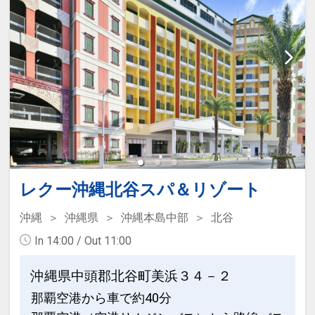
屋外施設（１０：００～２１：００）
す
※ご利用時間等は変更になる場合もござ
連泊の場合、
います。詳細は公式HPをご確認くださ
２泊目より１泊につきおひとり様
５００
い。
円引
※旅行代金に含まれます。
※他の割引との重複はできません。
※割引適用後のご旅行代金は、カレンダ
ーからお進みいただいた後表示される
「空室照会結果確認画面」でご確認くだ
さい。
レクー沖縄北谷スパ＆リゾート
※宿泊期間中すべての日において人数・
氏名・客室タイプ・食事条件・プラン同
沖縄
沖縄県
沖縄本島中部
北谷
一であることが割引適用の条件となりま
In 14:00 / Out 11:00
す。
沖縄県中頭郡北谷町美浜３４－２
ホテルポイント
那覇空港から車で約40分
≪テルメヴィラちゅらーゆ≫ ホテル道向