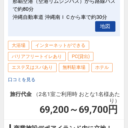
那覇空港（空港リムジンバス）から路線バス
かい
で約80分
沖縄自動車道 沖縄南ＩＣから車で約30分
●天然温泉＆ヒーリングプール「ちゅら
駐車場ご利用に関して
地図
ーゆ」滞在中何度でも利用ＯＫ！
●駐車場無料券配布
営業時間：お風呂（７：００～２３：０
当プランでご予約のお客様には、駐車料
０）
大浴場
インターネットができる
金無料のサービス券をお配りいたしま
屋外施設（１０：００～２１：００）
す。
バリアフリートイレあり
PC(貸出)
※ご利用時間等は変更になる場合もござ
チェックイン時にホテルフロントでお受
います。詳細は公式HPをご確認くださ
エステ又はスパあり
無料駐車場
ホテル
け取り下さいませ。
い。
口コミを見る
※旅行代金に含まれます。
※通常１，０００円（１泊１台あたり）
旅行代金
（2名1室ご利用時 おとな1名様あた
約１６８台収容可能。先着順、予約制で
り）
はありませんのでご了承くださいませ。
69,200～69,700
円
※旅行代金に含まれます。