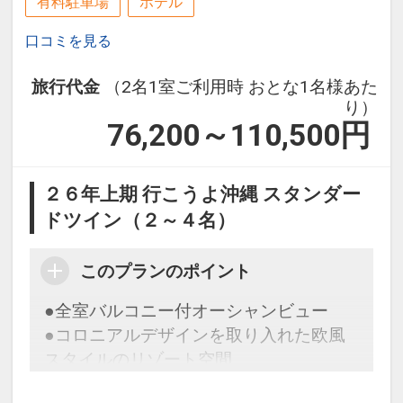
ＯＫ（数量限定／一部有料）
有料駐車場
ホテル
口コミを見る
設定期間：2026年6月1日～2026年10月
●屋外プール・フィットネスジム・Ｗｉ
31日
－Ｆｉが代金不要でご利用ＯＫ（屋外プ
旅行代金
（2名1室ご利用時 おとな1名様あた
インターネットコース番号：DP-1-
ール：営業期間４月～１０月予定）
り）
17506681
76,200～110,500
円
※旅行代金に含まれます。
２６年上期 行こうよ沖縄 スタンダー
お子様ポイント
ドツイン（２～４名）
●お子様用ルームウェア・スリッパをご
用意♪
このプランのポイント
※旅行代金に含まれます。
●全室バルコニー付オーシャンビュー
●コロニアルデザインを取り入れた欧風
連泊ポイント
スタイルのリゾート空間
●３連泊以上ご宿泊の方に、滞在中ラン
チ１回付（限定メニュー）