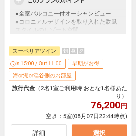
このプランのポイント
【６０日前までの申込がお得】早期申込
割引がございます
●全室バルコニー付オーシャンビュー
ご宿泊の６０日前までにお申し込みにな
●コロニアルデザインを取り入れた欧風
ると
スタイルのリゾート空間
１泊につきおひとり様
１，０００円引
【９０日前までの申込がお得】早期申込
スーペリアツイン
朝
昼
夕
※早期申込期間を過ぎてからの変更（人
割引がございます
数の内訳・客室タイプ・食事条件・プラ
ご宿泊の９０日前までにお申し込みにな
In 15:00 / Out 11:00
早期がお得
ン・氏名・人員・泊数の増減等の変更）
ると
海or湖or渓谷側のお部屋
があった場合、早期申込割引は適用され
１泊につきおひとり様
２，０００円引
ません。
旅行代金
（2名1室ご利用時 おとな1名様あた
※他の割引との併用はできません。
※早期申込期間を過ぎてからの変更（人
り）
76,200
※割引適用後のご旅行代金は、カレンダ
数の内訳・客室タイプ・食事条件・プラ
円
ーからお進みいただいた後表示される
ン・氏名・人員・泊数の増減等の変更）
空き：
5室
(08月07日22:44時点)
「空室照会結果確認画面」でご確認くだ
があった場合、早期申込割引は適用され
さい。
ません。
詳細
選択