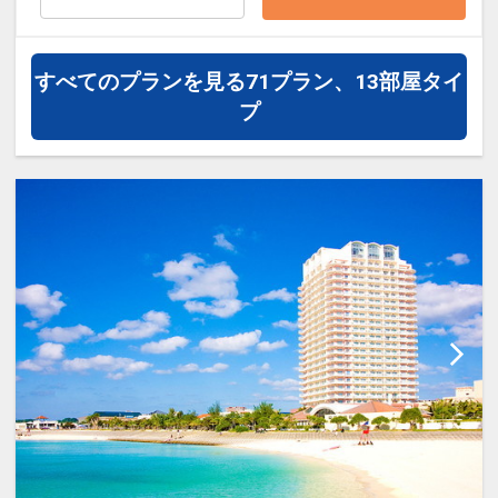
※他の割引との併用はできません。
ホテルポイント！
※割引適用後のご旅行代金は、カレンダ
●お部屋にミネラルウォーターをご用意
ーからお進みいただいた後表示される
すべてのプランを見る
71プラン、13部屋タイ
♪（おひとり様１泊につき１本）
「空室照会結果確認画面」でご確認くだ
プ
さい。
●朝食券をランチに変更可能♪（朝食付プ
ランの場合）
【６０日前までの申込がお得】早期申込
割引がございます
※旅行代金に含まれます。
ご宿泊の６０日前までにお申し込みにな
ると
連泊ポイント
１泊につきおひとり様
１，０００円引
●２連泊以上の方はスパ施設「ブルーリ
ーフ」（温泉・屋内プール・スポーツジ
※早期申込期間を過ぎてからの変更（人
ム）１日利用券付（通常１日１，５００
数の内訳・客室タイプ・食事条件・プラ
円）
ン・氏名・人員・泊数の増減等の変更）
があった場合、早期申込割引は適用され
●３連泊以上の方は滞在中駐車場代金不
ません。