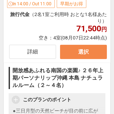
ご宿泊の５５日前までにお申し込みにな
In 14:00 / Out 11:00
早期がお得
ると
旅行代金
（2名1室ご利用時 おとな1名様あた
１泊につきおひとり様
おとな１，０００
り）
円引、こどもA８００円引
71,500
円
※早期申込期間を過ぎてからの変更（人
空き：
4室
(08月07日22:44時点)
数の内訳・客室タイプ・食事条件・プラ
ン・氏名・人員・泊数の増減等の変更）
詳細
選択
があった場合、早期申込割引は適用され
ません。
開放感あふれる南国の楽園♪ ２６年上
※割引適用後のご旅行代金は、カレンダ
期パーソナリップ沖縄 本島 ナチュラ
ーからお進みいただいた後表示される
ルルーム（２～４名）
「空室照会結果確認画面」でご確認くだ
さい。
このプランのポイント
ホテルポイント
●三日月型の天然ビーチが目の前に広が
●滞在中屋外プールおよび半屋内プール