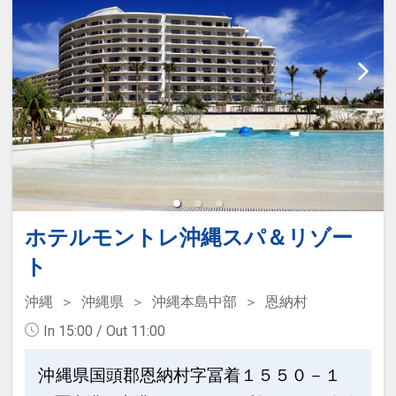
※他の割引との併用はできません。
１泊につきおひとり様
１，５００円引
※割引適用後のご旅行代金は、カレンダ
ーからお進みいただいた後表示される
※早期申込期間を過ぎてからの変更（人
「空室照会結果確認画面」でご確認くだ
数の内訳・客室タイプ・食事条件・プラ
さい。
ン・氏名・人員・泊数の増減等の変更）
があった場合、早期申込割引は適用され
ホテルポイント
ません。
●レンタルアメニティやお子様向けグッ
※他の割引との併用はできません。
ズなど多様なサポートアイテムのご利用
※割引適用後のご旅行代金は、カレンダ
ＯＫ（数量限定／一部有料）
ーからお進みいただいた後表示される
ホテルモントレ沖縄スパ＆リゾー
「空室照会結果確認画面」でご確認くだ
●屋外プール・フィットネスジム・Ｗｉ
ト
さい。
－Ｆｉが代金不要でご利用ＯＫ（屋外プ
沖縄
沖縄県
沖縄本島中部
恩納村
ール：営業期間４月～１０月予定）
【６０日前までの申込がお得】早期申込
In 15:00 / Out 11:00
割引がございます
※旅行代金に含まれます。
ご宿泊の６０日前までにお申し込みにな
沖縄県国頭郡恩納村字冨着１５５０－１
ると