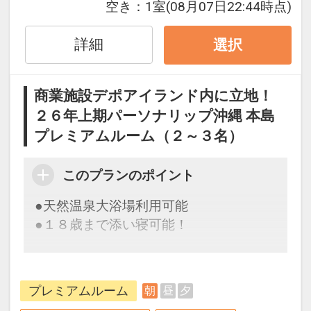
「空室照会結果確認画面」でご確認くだ
空き：
1室
(08月07日22:44時点)
※通常１，０００円（１泊１台あたり）
さい
約１６８台収容可能。先着順、予約制で
※宿泊期間中すべての日において人数・
詳細
選択
はありませんのでご了承くださいませ。
氏名・客室タイプ・食事条件・プラン同
一であることが割引適用の条件となりま
商業施設デポアイランド内に立地！
※旅行代金に含まれます。
す。
※イメージ
２６年上期パーソナリップ沖縄 本島
連泊ポイント
プレミアムルーム（２～３名）
うれしいポイント！
設定期間：2026年6月1日～2026年10月
●３連泊以上の方に、滞在中夕食１回
●ウェルカムドリンク付（滞在中フリー
31日
付！
／１階ロビー１４：００～２１：００）
このプランのポイント
インターネットコース番号：DP-1-
チュラティーダ（和洋琉バイキング ※状
●駐車場代金不要でご利用いただけま
17512611
●天然温泉大浴場利用可能
況によりセットメニュー）または北谷ダ
す。（２５０台収容／先着順）
●１８歳まで添い寝可能！
イニング（炭火焼セットメニュー）
●天然温泉大浴場をご利用いただけま
※内容は変更となる場合がございます。
す。
【連泊するとお得】連泊割引がございま
※午前営業：６：００～１０：００クロ
す
※旅行代金に含まれます。
ーズ（９：３０最終入場） 午後営業：１
プレミアムルーム
朝
昼
夕
連泊の場合、
５：００～２５：００クローズ（２４：