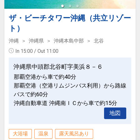
要♪（１予約につき１台まで ／ 通常１日
※他の割引との併用はできません。
５００円）
※割引適用後のご旅行代金は、カレンダ
ザ・ビーチタワー沖縄（共立リゾー
ーからお進みいただいた後表示される
ト）
●４連泊以上の方は滞在中夕食１回付
「空室照会結果確認画面」でご確認くだ
♪（要事前連絡）
さい。
沖縄
沖縄県
沖縄本島中部
北谷
※ブッフェ・和食・洋食・ＢＢＱからお
In 15:00 / Out 11:00
選びいただけます。（和食・洋食・ＢＢ
ホテルポイント！
Ｑは定休日あり）
●お部屋にミネラルウォーターをご用意
沖縄県中頭郡北谷町字美浜８－６
※事前予約要。ホテルレストラン予約Ｔ
♪（おひとり様１泊につき１本）
那覇空港から車で約40分
ＥＬ．０９８－９９３－７１１３（受付
那覇空港（空港リムジンバス利用）から路線
時間９：００～２０：００）
●朝食券をランチに変更可能♪（朝食付プ
バスで約60分
※ＢＢＱも選択可能ですが、下記条件と
ランの場合）
沖縄自動車道 沖縄南ＩＣから車で約15分
なります。
・４月～１０月までの季節営業となりま
地図
※旅行代金に含まれます。
す。
・７月・８月はご利用の際､追加代金が
連泊ポイント
大浴場
温泉
露天風呂あり
発生いたします。
●２連泊以上の方はスパ施設「ブルーリ