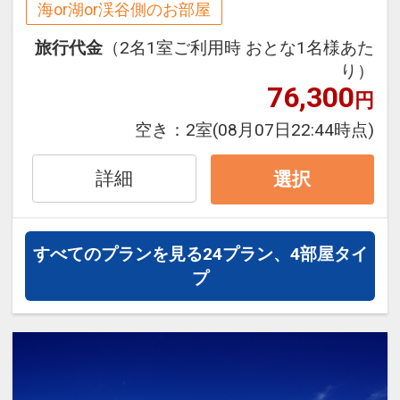
海or湖or渓谷側のお部屋
※割引適用後のご旅行代金は、カレンダ
ーからお進みいただいた後表示される
※早期申込期間を過ぎてからの変更（人
旅行代金
（2名1室ご利用時 おとな1名様あた
「空室照会結果確認画面」でご確認くだ
数の内訳・客室タイプ・食事条件・プラ
り）
さい。
76,300
ン・氏名・人員・泊数の増減等の変更）
円
があった場合、早期申込割引は適用され
空き：
2室
(08月07日22:44時点)
【６０日前までの申込がお得】早期申込
ません。
割引がございます
※他の割引との併用はできません。
詳細
選択
ご宿泊の６０日前までにお申し込みにな
※割引適用後のご旅行代金は、カレンダ
ると
ーからお進みいただいた後表示される
１泊につきおひとり様
１，０００円引
「空室照会結果確認画面」でご確認くだ
すべてのプランを見る
24プラン、4部屋タイ
さい。
プ
※早期申込期間を過ぎてからの変更（人
数の内訳・客室タイプ・食事条件・プラ
【９０日前までの申込がお得】早期申込
ン・氏名・人員・泊数の増減等の変更）
割引がございます
があった場合、早期申込割引は適用され
ご宿泊の９０日前までにお申し込みにな
ません。
ると