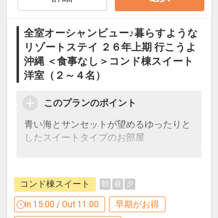
※割引適用後のご旅行代金は、カレンダ
ーからお進みいただいた後表示される
「空室照会結果確認画面」でご確認くだ
全室オーシャンビュー♪暮らすような
さい。
リゾートステイ ２６年上期 行こうよ
沖縄 ＜食事なし＞コンド棟スイート
【９０日前までの申込がお得】早期申込
洋室（２～４名）
割引がございます
ご宿泊の９０日前までにお申し込みにな
このプランのポイント
ると
１泊につきおひとり様
１，５００円引
青い海とサンセットが望めるゆったりと
したスイートタイプのお部屋
※早期申込期間を過ぎてからの変更（人
数の内訳・客室タイプ・食事条件・プラ
【１２０日前までの申込がお得】早期申
ン・氏名・人員・泊数の増減等の変更）
込割引がございます
コンド棟スイート
朝
昼
夕
があった場合、早期申込割引は適用され
ご宿泊の１２０日前までにお申し込みに
ません。
なると
In 15:00 / Out 11:00
早期がお得
※他の割引との併用はできません。
１泊につきおひとり様
２，０００円引