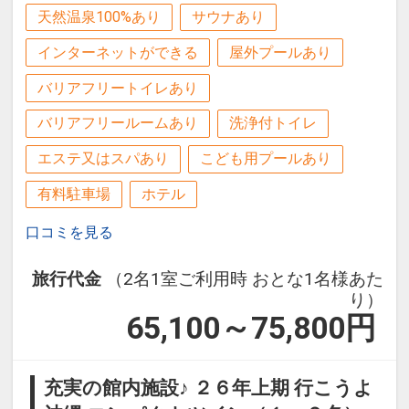
天然温泉100%あり
サウナあり
ーフ」（温泉・屋内プール・スポーツジ
※連泊ポイントの併用可
ム）１日利用券付（通常１日１，５００
インターネットができる
屋外プールあり
※旅行代金に含まれます。
円）
バリアフリートイレあり
施設のご案内
●３連泊以上の方は滞在中駐車場代金不
バリアフリールームあり
洗浄付トイレ
●「タイガービーチ」
要♪（１予約につき１台まで ／ 通常１日
エステ又はスパあり
こども用プールあり
ホテルの目の前に広がる「タイガービー
５００円）
チ」東シナ海に面し、西海岸でも数少な
有料駐車場
ホテル
い天然ビーチです。
●４連泊以上の方は滞在中夕食１回付
口コミを見る
遊泳期間：４月～１０月
♪（要事前連絡）
※ブッフェ・和食・洋食・ＢＢＱからお
旅行代金
（2名1室ご利用時 おとな1名様あた
●「サンセットガーデン」（季節営業）
選びいただけます。（和食・洋食・ＢＢ
り）
沖縄では希少のウェイブプールをはじ
Ｑは定休日あり）
65,100～75,800
円
め、インフィニティプールでもあるメイ
※事前予約要。ホテルレストラン予約Ｔ
ンプール、キッズ用のスライダープー
ＥＬ．０９８－９９３－７１１３（受付
充実の館内施設♪ ２６年上期 行こうよ
ル、タッチプールなど多彩なプールがあ
時間９：００～２０：００）