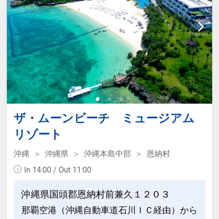
17511013
●天然温泉大浴場をご利用いただけま
す。
※午前営業：６：００～１０：００クロ
ーズ（９：３０最終入場） 午後営業：１
５：００～２５：００クローズ（２４：
３０最終入場）
※旅行代金に含まれます。
ザ・ムーンビーチ ミュージアム
設定期間：2026年4月1日～2026年11月
リゾート
30日
沖縄
沖縄県
沖縄本島中部
恩納村
インターネットコース番号：DP-1-
17231438
In 14:00 / Out 11:00
沖縄県国頭郡恩納村前兼久１２０３
那覇空港（沖縄自動車道石川ＩＣ経由）から