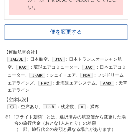
い。
便を変更する
【運航航空会社】
：日本航空、
：日本トランスオーシャン航
JAL/JL
JTA
空、
：琉球エアコミューター、
：日本エアコミ
RAC
JAC
ューター、
：ジェイ・エア、
：フジドリーム
J-AIR
FDA
エアラインズ、
：北海道エアシステム、
：天草
HAC
AMX
エアライン
【空席状況】
：空席あり、
：残席数、
：満席
〇
1～8
×
※1［フライト差額］とは、選択済みの航空便から変更した場
合の旅行代金（おとな1人あたり）の差額
（一部、旅行代金の差額と異なる場合があります）