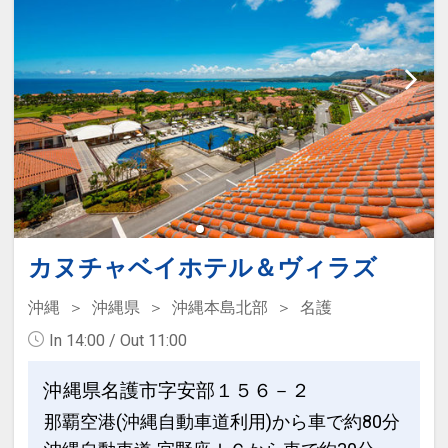
連泊特色
で滞在中朝食を１回無料サービス！
●３連泊以上で、お部屋でご利用いただ
ける洗濯ジェルボール付（１部屋につき
※旅行代金に含まれます。
２個／１回のみ）
●「素泊まりのお客様」は、３連泊以上
ここがポイント！
で滞在中朝食を１回無料サービス！
●全室Wi-Fi・洗濯機・テレビ・冷蔵庫・
ポット完備で長期滞在に対応♪
※旅行代金に含まれます。
●名護市役所・市営運動公園に程近く、
ここがポイント！
名護市街地に立地♪
カヌチャベイホテル＆ヴィラズ
●全室Wi-Fi・洗濯機・テレビ・冷蔵庫・
ポット完備で長期滞在に対応♪
沖縄
沖縄県
沖縄本島北部
名護
●客室フロアへ乾燥室を設置♪（ガス式乾
In 14:00 / Out 11:00
燥機を設置致します）
●名護市役所・市営運動公園に程近く、
名護市街地に立地♪
沖縄県名護市字安部１５６－２
●インターネット用ＰＣ・図書コーナー
那覇空港(沖縄自動車道利用)から車で約80分
あり♪
●客室フロアへ乾燥室を設置♪（ガス式乾