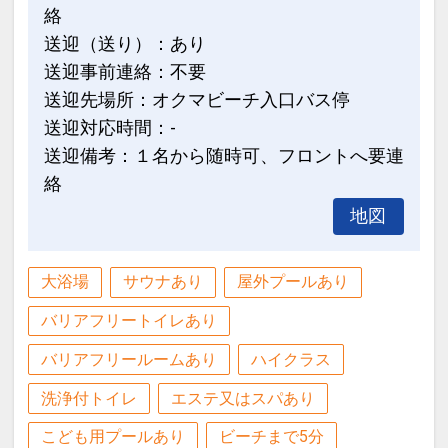
絡
ィ」・・バイキング
※状況により、営業内容が変更する可能
送迎（送り）：あり
性がございます。
送迎事前連絡：不要
送迎先場所：オクマビーチ入口バス停
◆ ご案内 ◆
送迎対応時間：-
・客室内Wi-Fi利用可
送迎備考：１名から随時可、フロントへ要連
・ベビーベッド、ベビーカー、ベッドガ
絡
ードのレンタルあり（要事前予約）
地図
・コインランドリーあり※洗剤は自動投
入式です
大浴場
サウナあり
屋外プールあり
設定期間：2026年8月1日～2026年11月
バリアフリートイレあり
30日
バリアフリールームあり
ハイクラス
インターネットコース番号：DP-2-
200000045521
洗浄付トイレ
エステ又はスパあり
こども用プールあり
ビーチまで5分