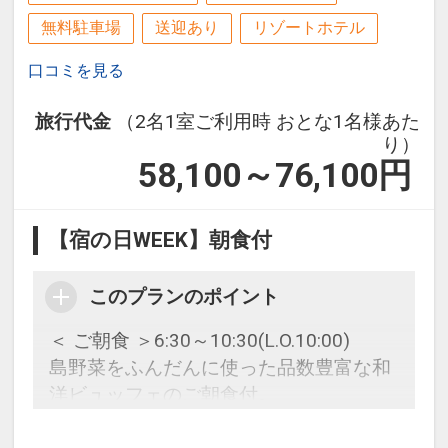
無料駐車場
送迎あり
リゾートホテル
口コミを見る
旅行代金
（2名1室ご利用時 おとな1名様あた
り）
58,100～76,100
円
【宿の日WEEK】朝食付
このプランのポイント
＜ ご朝食 ＞6:30～10:30(L.O.10:00)
島野菜をふんだんに使った品数豊富な和
洋ビュッフェのご朝食付。
地元国頭村のおばあが郷土料理をおもて