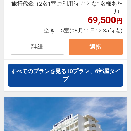
※提供場所はホテル到着時にご確認くだ
旅行代金
（2名1室ご利用時 おとな1名様あた
【連泊時の客室清掃（エコ清掃）に関す
り）
さい。
るご案内】
69,500
円
タオル交換/ゴミ回収/お水の補充のみと
●ご朝食ブッフェ「The Orion Brasserie
なります。
空き：
5室
(08月10日12:35時点)
＆ Table」にて、オリオンビールのフリ
ーフローをご用意！
設定期間：2026年6月21日～2026年9月
詳細
選択
30日
●朝食をランチに変更可能（要フロント
インターネットコース番号：DP-2-
事前申請）
200000045224
すべてのプランを見る
10プラン、6部屋タイ
※状況により、ランチ営業時間や内容に
プ
変更の場合がございます。
●ミニバー（客室冷蔵庫）にドリンクを
ご用意
※客室冷蔵庫にオリオンザドラフト(缶)
およびオリオンチューハイ(缶)をご用意
（おとな・おひとり様各１本）