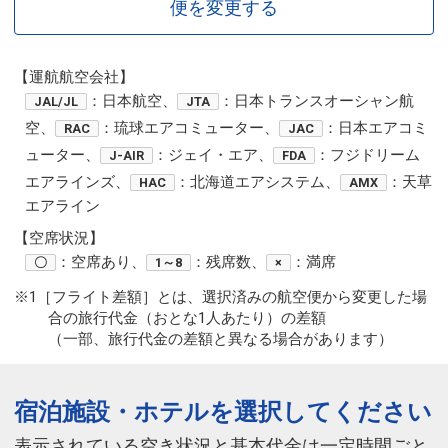
便を変更する
【運航航空会社】
：日本航空、
：日本トランスオーシャン航
JAL/JL
JTA
空、
：琉球エアコミューター、
：日本エアコミ
RAC
JAC
ューター、
：ジェイ・エア、
：フジドリーム
J-AIR
FDA
エアラインズ、
：北海道エアシステム、
：天草
HAC
AMX
エアライン
【空席状況】
：空席あり、
：残席数、
：満席
〇
1～8
×
※1［フライト差額］とは、選択済みの航空便から変更した場
合の旅行代金（おとな1人あたり）の差額
（一部、旅行代金の差額と異なる場合があります）
宿泊施設・ホテルを選択してください
表示されている空き状況と基本代金は一定時間ごと