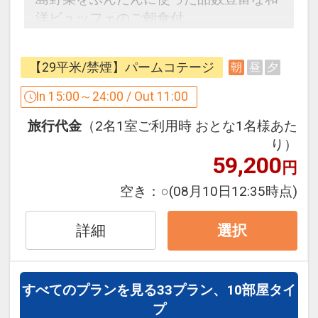
い。
洋ビュッフェのご朝食付。
地元国頭村のおばあが郷土料理をおもて
＜ ホテルからのおもてなし ＞
なし。
・全室コーヒーマシン完備
【29平米/禁煙】パームコテージ
朝
昼
夕
かちゅー湯は、身体の中から温まりま
・展望浴場シーサイド・サウナ(大浴場＆
す。
In 15:00～24:00 / Out 11:00
サウナ)ご利用可（代金不要）
大人気のポーク玉子おにぎりは、朝にピ
・ビーチチェア、パラソル、タオル貸出
旅行代金
（2名1室ご利用時 おとな1名様あた
ッタリの一品です。
可（代金不要）
り）
オクマこだわりの朝ごはんをぜひお召し
59,200
・屋外プールご利用可（代金不要）※3
円
上がり下さい。
月オープン予定
空き：
○
(08月10日12:35時点)
・レンタサイクル2時間可（代金不要）
＜＜ 那覇からオクマまで 無料シャトル
※ギアなし
バス 運行中！ ＞＞
詳細
選択
貸出時間10：00～17：00（台数に限り
毎日運行（1日1便・定員15名様）
あり）
ご利用のお客様は、前日18時までに宿泊
予約までお電話（0980-41-3111）でご
すべてのプランを見る
33プラン、10部屋タイ
＜ お子様用アメニティ 代金不要で貸出
連絡ください。
プ
あり ＞