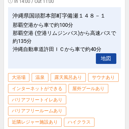
In 14:00 / Out 11:00
沖縄県国頭郡本部町字備瀬１４８－１
那覇空港から車で約100分
那覇空港 (空港リムジンバス)から高速バスで
約135分
沖縄自動車道許田ＩＣから車で約40分
地図
大浴場
温泉
露天風呂あり
サウナあり
インターネットができる
屋外プールあり
バリアフリートイレあり
バリアフリールームあり
近隣レジャー施設あり
ハイクラス