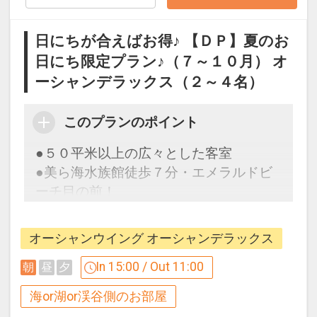
【ホテルからのおもてなし】
日にちが合えばお得♪ 【ＤＰ】夏のお
・ウェルカムビールのご提供 ※ソフトド
日にち限定プラン♪（７～１０月） オ
リンクへ変更可
ーシャンデラックス（２～４名）
・客室冷蔵庫内のドリンク／オリオンビ
ール、チューハイ（初泊セット）
このプランのポイント
＜ご宿泊者限定＞
●５０平米以上の広々とした客室
・アウトドアプール、インドアプール
●美ら海水族館徒歩７分・エメラルドビ
（通年／9：00～19：00）
ーチ目の前！
・フィットネスジム、キッズプレイルー
ム
オーシャンウイング オーシャンデラックス
ここがポイント！
【ご案内】
●ウェルカムドリンクとして「オリオン
In 15:00 / Out 11:00
朝
昼
夕
・全室禁煙（喫煙ブース／1F～3F）
ビール」をご用意！（ソフトドリンクに
・コインランドリー完備（有料）
海or湖or渓谷側のお部屋
も変更可）