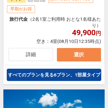
お得です！
※割引適用後のご旅行代金は、カレンダ
※本プランは３０日前までの予約受付で
早期がお得
ーからお進みいただいた後表示される
す。２９日前以降の人数変更、おとな・
「空室照会結果確認画面」でご確認くだ
旅行代金
（2名1室ご利用時 おとな1名様あた
こどもの内訳変更はできません。
さい。
り）
※宿泊期間中すべての日において人数・
49,900
円
うれしいポイント
氏名・客室タイプ・食事条件・プラン同
●グループホテルオリジナル「日本最西
空き：
4室
(08月10日12:35時点)
一であることが割引適用の条件となりま
端・最南端 竹富島の湯」の入浴剤の素１
す。
パック付！
詳細
選択
うれしいポイント
※旅行代金に含まれます。
●グループホテルオリジナル「日本最西
すべてのプランを見る
6プラン、1部屋タイプ
端・最南端 竹富島の湯」の入浴剤の素１
連泊特色
パック付！
●３連泊以上で、お部屋でご利用いただ
ける洗濯ジェルボール付（１部屋につき
※旅行代金に含まれます。
２個／１回のみ）
●「素泊まりのお客様」は、３連泊以上