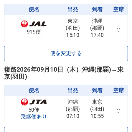
便名
出発
到着
空席
東京
沖縄
(羽田)
(那覇)
919便
15:10
17:40
便を変更する
復路
2026年09月10日（木）
沖縄(那覇)
→
東
京(羽田)
便名
出発
到着
空席
沖縄
東京
(那覇)
(羽田)
50便
07:10
10:55
乗継便あり