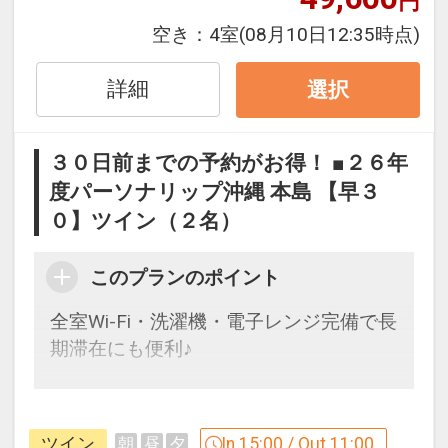
円
インターネットコース番号：DP-1-
数の内訳・客室タイプ・食事条件・プラ
17842185
ン・氏名・人員・泊数の増減等の変更）
空き：
4室
(08月10日12:35時点)
があった場合、早期申込割引は適用され
ません。
詳細
選択
※他の割引との併用はできません。
※割引適用後のご旅行代金は、カレンダ
３０日前までの予約がお得！ ■２６年
ーからお進みいただいた後表示される
度パーソナリップ沖縄 本島 【早３
「空室照会結果確認画面」でご確認くだ
０】ツイン（２名）
さい。
【連泊するとお得】連泊割引がございま
このプランのポイント
す
全室Wi-Fi・洗濯機・電子レンジ完備で長
連泊の場合、
期滞在にも便利♪
１泊目より１泊につきおひとり様
５００
円引
早めのお申し込みがお得！【早３０】
早期予約限定！３０日前までのご予約が
※他の割引との併用はできません。
ツイン
In 15:00 / Out 11:00
朝
昼
夕