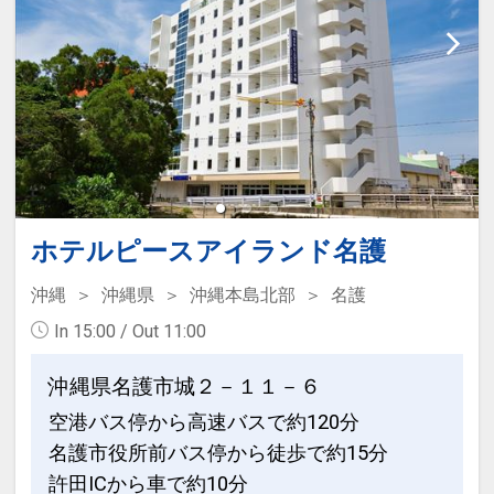
※ソフトドリンク変更可
※旅行代金に含まれます。
◆プール＆ビーチのご紹介◆
●エメラルドビーチ
「快水浴場百選」に選ばれた、海洋博公
園のエメラルドビーチに一番近いホテ
ホテルピースアイランド名護
ル！
遊泳時間）季節により異なりますので現
沖縄
沖縄県
沖縄本島北部
名護
地にてご確認ください。
In 15:00 / Out 11:00
※海洋博公園の管理となります。
沖縄県名護市城２－１１－６
●アウトドアプール
空港バス停から高速バスで約120分
エメラルドビーチや伊江島を望む解放的
名護市役所前バス停から徒歩で約15分
なプール。
許田ICから車で約10分