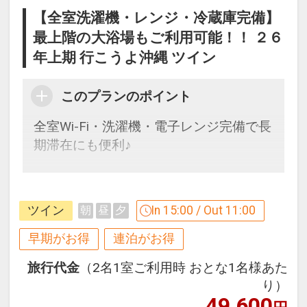
【全室洗濯機・レンジ・冷蔵庫完備】
最上階の大浴場もご利用可能！！ ２６
年上期 行こうよ沖縄 ツイン
このプランのポイント
全室Wi-Fi・洗濯機・電子レンジ完備で長
期滞在にも便利♪
【９０日前までの申込がお得】早期申込
割引がございます
ツイン
In 15:00 / Out 11:00
朝
昼
夕
ご宿泊の９０日前までにお申し込みにな
ると
早期がお得
連泊がお得
１泊につきおひとり様
５００円引
旅行代金
（2名1室ご利用時 おとな1名様あた
設定期間：2026年7月1日～2026年10月
り）
31日
※早期申込期間を過ぎてからの変更（人
49,600