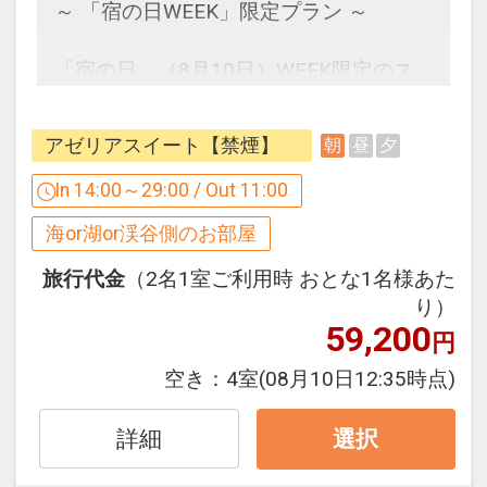
夕方になると赤く染まる夕陽が天蓋付き
～ 「宿の日WEEK」限定プラン ～
ベッドに反射して、お部屋全体を茜色に
包みます。
「宿の日」（8月10日）WEEK限定のス
ペシャルプランをご用意いたしました。
波音を間近に感じるオーシャンビュール
客室は波音を間近に感じる、オーシャン
アゼリアスイート【禁煙】
朝
昼
夕
ームで、ゆっくりと流れる時間をご堪能
ビューで人気の2タイプ「オーキッド」
ください。
と「アゼリアスイート」よりお選びいた
In 14:00～29:00 / Out 11:00
だけます。
海or湖or渓谷側のお部屋
＜ プランのご案内 ＞
※ご予約時にどちらかのお部屋タイプを
○レンタルカートが滞在中1台 代金不要
指定してご予約ください。
旅行代金
（2名1室ご利用時 おとな1名様あた
でご利用可 ※要運転免許証
り）
59,200
○インドアプール「レインフォレスト」
◆オーシャンビュールームで人気の【オ
円
が滞在中ご利用可能（追加代金不要）
ーキッド】◆
空き：
4室
(08月10日12:35時点)
※19時からのナイトプールもご利用いた
オーシャンビューのバルコニーにあり、
だけます
壮大な景色を眺めながら入れるジェット
詳細
選択
バス。
◆ ホテルからのおもてなし ◆
波音をBGMに優雅な楽園時間をお過ごし