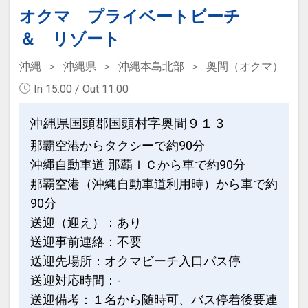
・ベビーベッド、ベビーカー、ベッドガ
でご利用可 ※要運転免許証
オクマ プライベートビーチ
ードのレンタルあり（要事前予約）
○インドアプール「レインフォレスト」
＆ リゾート
・コインランドリーあり※洗剤は自動投
が滞在中ご利用可能（追加代金不要）
入式です
※19時からのナイトプールもご利用いた
沖縄
沖縄県
沖縄本島北部
奥間（オクマ）
だけます
In 15:00 / Out 11:00
設定期間：2026年8月1日～2026年11月
30日
◆ ホテルからのおもてなし ◆
沖縄県国頭郡国頭村字奥間９１３
インターネットコース番号：DP-2-
・ガーデンプール・ビーチサイドプール
那覇空港からタクシーで約90分
200000045521
が利用可能（夏季限定）
沖縄自動車道 那覇ＩＣから車で約90分
・カヌチャゴルフコースが宿泊者割引料
那覇空港（沖縄自動車道利用時）から車で約
金でプレー可能
90分
・一室につきミネラルウォーターを2本
送迎（迎え）：あり
ご用意
送迎事前連絡：不要
送迎先場所：オクマビーチ入口バス停
◆ 朝食のご案内 ◆
送迎対応時間：-
・和食レストラン「神着」・・和御膳
送迎備考：１名から随時可、バス停着後要連
・カジュアルダイニング「パラデ