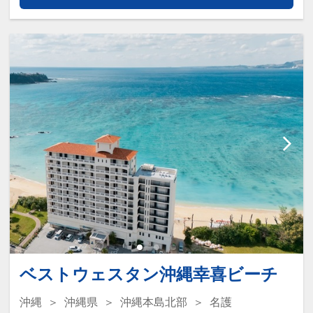
運行スケジュール詳細につきましては、
・ベビーガード
ホテル公式ホームページをご覧くださ
・ベビーバス
い。
・お子様用の歯ブラシセット
・お子様用浴衣（着丈80cm）
＜ ホテルからのおもてなし ＞
・ベビーカー（バギータイプ）
・全室コーヒーマシン完備
・ベビーベッド（0歳のみ）
・展望浴場シーサイド・サウナ(大浴場
・お子様用補助便座
＆サウナ)ご利用可（代金不要）
・お子様用踏み台
・ビーチチェア、パラソル、タオル貸出
・蓋付きオムツ用ゴミ箱
可（代金不要）
※上記アメニティのお手配をご希望のお
・屋外プールご利用可（代金不要）※3
客様は、事前にホテルまでご連絡くださ
月オープン予定
い。TEL：0980-41-2222
・レンタサイクル2時間可（代金不要）
※ギアなし
＜ 注意事項 ＞
貸出時間10：00～17：00（台数に限り
ベストウェスタン沖縄幸喜ビーチ
・全室「禁煙」「ガーデンビュー」とな
あり）
ります。
沖縄
沖縄県
沖縄本島北部
名護