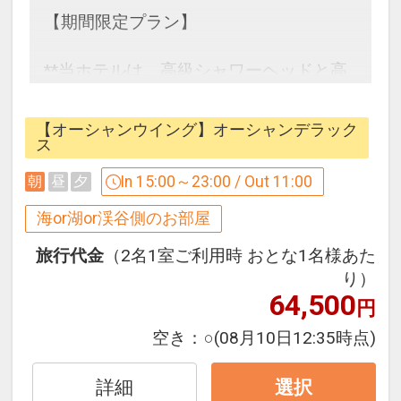
【期間限定プラン】
**当ホテルは、高級シャワーヘッドと高
機能ヘアケアドライヤーを全客室にご用
意しております**
【オーシャンウイング】オーシャンデラック
ス
【ご朝食】
In 15:00～23:00 / Out 11:00
朝
昼
夕
島の朝を彩る、温もり感じるふっくらお
にぎりと地元ベーカリーの香ばしい特製
海or湖or渓谷側のお部屋
パン。
旅行代金
（2名1室ご利用時 おとな1名様あた
オリオンビールのフリーフローととも
り）
に、心はずむ美味しさをご提供します。
64,500
円
メインダイニング「The Orion Brasserie
空き：
○
(08月10日12:35時点)
＆ Table」（6:30～10:00）
※朝食をランチへ振替可／要予約
詳細
選択