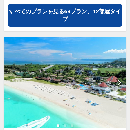
・ガーデンプール・ビーチサイドプール
ください。
すべてのプランを見る
68プラン、12部屋タイ
が利用可能（夏季限定）
プ
・カヌチャゴルフコースが宿泊者割引料
◆オーシャンビュースイートで人気の
金でプレー可能
【アゼリアスイート】◆
・一室につきミネラルウォーターを2本
バルコニーやガラス張りのバスルームか
ご用意
らは大浦湾を望み、
夕方になると赤く染まる夕陽が天蓋付き
◆ 朝食のご案内 ◆
ベッドに反射して、お部屋全体を茜色に
・和食レストラン「神着」・・和御膳
包みます。
・カジュアルダイニング「パラデ
ィ」・・バイキング
波音を間近に感じるオーシャンビュール
※状況により、営業内容が変更する可能
ームで、ゆっくりと流れる時間をご堪能
性がございます。
ください。
◆ ご案内 ◆
＜ プランのご案内 ＞
・客室内Wi-Fi利用可
○レンタルカートが滞在中1台 代金不要