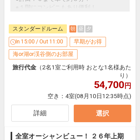
●１階にコンビニもあり便利！
スタンダードルーム
朝
昼
夕
早めのお申し込みがお得！【早３０】
早期予約限定！３０日前までのご予約が
In 15:00 / Out 11:00
早期がお得
お得です！
海or湖or渓谷側のお部屋
※本プランは３０日前までの予約受付で
す。２９日前以降の人数変更、おとな・
旅行代金
（2名1室ご利用時 おとな1名様あた
こどもの内訳変更はできません。
り）
54,700
円
設定期間：2026年4月1日～2026年11月
空き：
4室
(08月10日12:35時点)
30日
インターネットコース番号：DP-1-
詳細
選択
17314863
全室オーシャンビュー！ ２６年上期