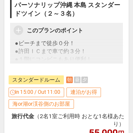
パーソナリップ沖縄 本島 スタンダー
ドツイン（２～３名）
このプランのポイント
●ビーチまで徒歩０分！
●許田ＩＣまで車で約３分！
●１階にコンビニもあり便利！
スタンダードルーム
朝
昼
夕
【連泊するとお得】連泊割引がございま
す
In 15:00 / Out 11:00
連泊がお得
連泊の場合、
海or湖or渓谷側のお部屋
２泊目より１泊につきおひとり様
７００
円引
旅行代金
（2名1室ご利用時 おとな1名様あた
り）
55,000
※割引適用後のご旅行代金は、カレンダ