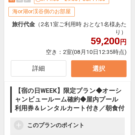
だけます。
海or湖or渓谷側のお部屋
※ご予約時にどちらかのお部屋タイプを
指定してご予約ください。
旅行代金
（2名1室ご利用時 おとな1名様あた
り）
59,200
◆オーシャンビュールームで人気の【オ
円
ーキッド】◆
空き：
2室
(08月10日12:35時点)
オーシャンビューのバルコニーにあり、
壮大な景色を眺めながら入れるジェット
詳細
選択
バス。
波音をBGMに優雅な楽園時間をお過ごし
ください。
【宿の日WEEK】限定プラン◆オーシ
ャンビュールーム確約◆屋内プール
◆オーシャンビュースイートで人気の
利用券＆レンタルカート付き／朝食付
【アゼリアスイート】◆
バルコニーやガラス張りのバスルームか
このプランのポイント
らは大浦湾を望み、