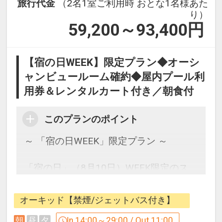
旅行代金
（2名1室ご利用時 おとな1名様あた
31日
り）
インターネットコース番号：DP-1-
59,200～93,400
円
17511293
【宿の日WEEK】限定プラン◆オーシ
ャンビュールーム確約◆屋内プール利
用券＆レンタルカート付き／朝食付
このプランのポイント
～ 「宿の日WEEK」限定プラン ～
「宿の日」（8月10日）WEEK限定のス
ペシャルプランをご用意いたしました。
客室は波音を間近に感じる、オーシャン
オーキッド【禁煙/ジェットバス付き】
ビューで人気の2タイプ「オーキッド」
と「アゼリアスイート」よりお選びいた
In 14:00～29:00 / Out 11:00
朝
昼
夕