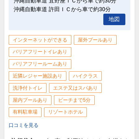
沖縄自動車道 宜野座ＩＣから車で約30分
燥機を設置致します）
大浴場のご案内
沖縄自動車道 許田ＩＣから車で約30分
最上階の海側に面した、大浴場を併設。
地図
●インターネット用ＰＣ・図書コーナー
宿泊者専用となります。（代金不要）
あり♪
【営業時間】
インターネットができる
屋外プールあり
ＡＭ６：００～９：００
大浴場のご案内
ＰＭ１６：００～２２：００
バリアフリートイレあり
最上階の海側に面した、大浴場を併設。
宿泊者専用となります。（代金不要）
バリアフリールームあり
※バスタオル・浴衣は客室に備え付けの
【営業時間】
物をご利用ください。
近隣レジャー施設あり
ハイクラス
ＡＭ６：００～９：００
ＰＭ１６：００～２２：００
洗浄付トイレ
エステ又はスパあり
屋内プールあり
ビーチまで5分
設定期間：2026年4月1日～2027年3月
※バスタオル・浴衣は客室に備え付けの
31日
有料駐車場
リゾートホテル
物をご利用ください。
インターネットコース番号：DP-1-
口コミを見る
17445498
設定期間：2026年6月1日～2026年10月