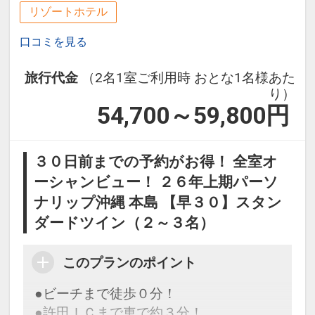
・全室「禁煙」「ガーデンビュー」とな
リゾートホテル
ります。
・添い寝扱いは6歳以下（未就学）とな
口コミを見る
ります。
旅行代金
（2名1室ご利用時 おとな1名様あた
・1室3名様以上ご利用の場合は、エキス
り）
トラベッドでのご利用となります。
54,700～59,800
円
※パームコテージのみ3台目はソファベ
ッド
・満室になり次第プラン終了となりま
３０日前までの予約がお得！ 全室オ
す。
ーシャンビュー！ ２６年上期パーソ
ナリップ沖縄 本島 【早３０】スタン
設定期間：2021年12月28日～2027年5
ダードツイン（２～３名）
月31日
インターネットコース番号：DP-2-
このプランのポイント
200000006266
●ビーチまで徒歩０分！
●許田ＩＣまで車で約３分！