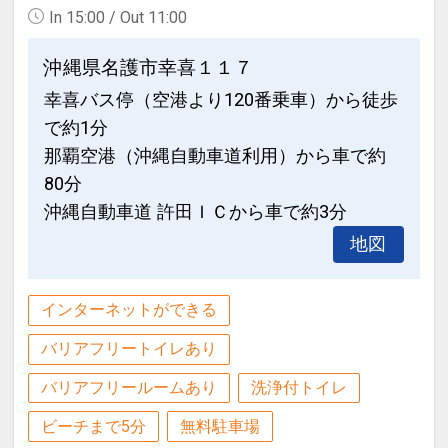
・添い寝扱いは6歳以下（未就学）とな
In 15:00 / Out 11:00
＜ お子様用アメニティ 代金不要で貸出
ります。
あり ＞
・1室3名様以上ご利用の場合は、エキス
沖縄県名護市幸喜１１７
・ベビーガード
トラベッドでのご利用となります。
幸喜バス停（空港より120番乗車）から徒歩
・ベビーバス
※パームコテージのみ3台目はソファベ
で約1分
・お子様用の歯ブラシセット
ッド
・お子様用浴衣（着丈80cm）
那覇空港（沖縄自動車道利用）から車で約
・満室になり次第プラン終了となりま
・ベビーカー（バギータイプ）
80分
す。
・ベビーベッド（0歳のみ）
沖縄自動車道 許田ＩＣから車で約3分
・お子様用補助便座
地図
設定期間：2026年9月1日～2026年11月
・お子様用踏み台
30日
・蓋付きオムツ用ゴミ箱
インターネットコース番号：DP-2-
インターネットができる
※上記アメニティのお手配をご希望のお
200000045429
客様は、事前にホテルまでご連絡くださ
バリアフリートイレあり
い。TEL：0980-41-2222
バリアフリールームあり
洗浄付トイレ
＜ 注意事項 ＞
ビーチまで5分
無料駐車場