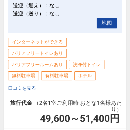
キッズプールやジェットバスもあり、ご
送迎（迎え）：なし
家族でも楽しめます。
送迎（送り）：なし
営業期間）３月下旬～１０月
地図
営業時間）季節により異なります。ホテ
ルにてご確認ください。
インターネットができる
●インドアプール
バリアフリートイレあり
営業期間）通年
営業時間）９：００～１９：００
バリアフリールームあり
洗浄付トイレ
無料駐車場
有料駐車場
ホテル
口コミを見る
旅行代金
（2名1室ご利用時 おとな1名様あた
り）
49,600～51,400
円