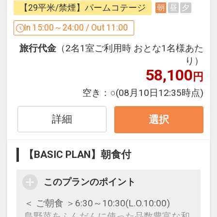
なし。
【29平米/禁煙】パームコテージ
朝
昼
夕
かちゅー湯は、身体の中から温まりま
す。
In 15:00～24:00 / Out 11:00
大人気のポーク玉子おにぎりは、朝にピ
旅行代金
（2名1室ご利用時 おとな1名様あた
ッタリの一品です。
り）
オクマこだわりの朝ごはんをぜひお召し
58,100
円
上がり下さい。
空き：
○
(08月10日12:35時点)
＜＜ 那覇からオクマまで シャトルバス
運行中！ ＞＞
詳細
選択
毎日運行（1日1便・定員15名様）※代金
不要
【BASIC PLAN】朝食付
ご利用のお客様は、前日18時までに宿泊
予約までお電話（0980-41-3111）でご
このプランのポイント
連絡ください。
運行スケジュール詳細につきましては、
＜ ご朝食 ＞6:30～10:30(L.O.10:00)
ホテル公式ホームページをご覧くださ
島野菜をふんだんに使った品数豊富な和