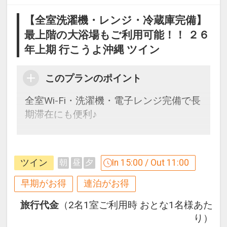
営業時間）季節により異なります。ホテ
ルにてご確認ください。
【全室洗濯機・レンジ・冷蔵庫完備】
最上階の大浴場もご利用可能！！ ２６
●インドアプール
年上期 行こうよ沖縄 ツイン
営業期間）通年
営業時間）９：００～１９：００
このプランのポイント
全室Wi-Fi・洗濯機・電子レンジ完備で長
期滞在にも便利♪
【９０日前までの申込がお得】早期申込
割引がございます
ツイン
In 15:00 / Out 11:00
朝
昼
夕
ご宿泊の９０日前までにお申し込みにな
ると
早期がお得
連泊がお得
１泊につきおひとり様
５００円引
旅行代金
（2名1室ご利用時 おとな1名様あた
り）
※早期申込期間を過ぎてからの変更（人