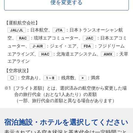
便を変更する
【運航航空会社】
：日本航空、
：日本トランスオーシャン航
JAL/JL
JTA
空、
：琉球エアコミューター、
：日本エアコミ
RAC
JAC
ューター、
：ジェイ・エア、
：フジドリーム
J-AIR
FDA
エアラインズ、
：北海道エアシステム、
：天草
HAC
AMX
エアライン
【空席状況】
：空席あり、
：残席数、
：満席
〇
1～8
×
※1［フライト差額］とは、選択済みの航空便から変更した場
合の旅行代金（おとな1人あたり）の差額
（一部、旅行代金の差額と異なる場合があります）
宿泊施設・ホテルを選択してください
表示されている空き状況と基本代金は一定時間ごと