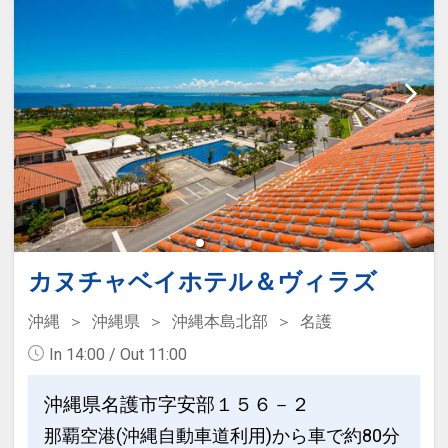
●「素泊まりのお客様」は、３連泊以上
連泊特色
で滞在中朝食を１回無料サービス！
●３連泊以上で、お部屋でご利用いただ
ける洗濯ジェルボール付（１部屋につき
※旅行代金に含まれます。
２個／１回のみ）
●「素泊まりのお客様」は、３連泊以上
ここがポイント！
で滞在中朝食を１回無料サービス！
●全室Wi-Fi・洗濯機・テレビ・冷蔵庫・
ポット完備で長期滞在に対応♪
※旅行代金に含まれます。
●名護市役所・市営運動公園に程近く、
ここがポイント！
名護市街地に立地♪
カヌチャベイホテル＆ヴィラズ
●全室Wi-Fi・洗濯機・テレビ・冷蔵庫・
ポット完備で長期滞在に対応♪
沖縄
沖縄県
沖縄本島北部
名護
●客室フロアへ乾燥室を設置♪（ガス式乾
In 14:00 / Out 11:00
燥機を設置致します）
●名護市役所・市営運動公園に程近く、
名護市街地に立地♪
沖縄県名護市字安部１５６－２
●インターネット用ＰＣ・図書コーナー
那覇空港(沖縄自動車道利用)から車で約80分
あり♪
●客室フロアへ乾燥室を設置♪（ガス式乾