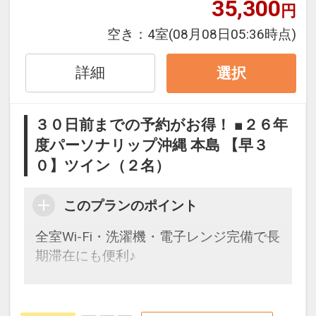
35,300
円
数の内訳・客室タイプ・食事条件・プラ
ン・氏名・人員・泊数の増減等の変更）
空き：
4室
(08月08日05:36時点)
があった場合、早期申込割引は適用され
ません。
詳細
選択
※他の割引との併用はできません。
※割引適用後のご旅行代金は、カレンダ
３０日前までの予約がお得！ ■２６年
ーからお進みいただいた後表示される
度パーソナリップ沖縄 本島 【早３
「空室照会結果確認画面」でご確認くだ
０】ツイン（２名）
さい。
【連泊するとお得】連泊割引がございま
このプランのポイント
設定期間：2026年6月1日～2026年10月
す
全室Wi-Fi・洗濯機・電子レンジ完備で長
31日
連泊の場合、
期滞在にも便利♪
インターネットコース番号：DP-1-
１泊目より１泊につきおひとり様
５００
17535493
円引
早めのお申し込みがお得！【早３０】
早期予約限定！３０日前までのご予約が