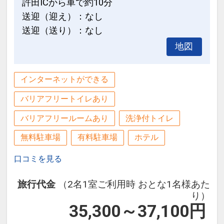
許田ICから車で約10分
送迎（迎え）：なし
◆プール＆ビーチのご紹介◆
送迎（送り）：なし
●エメラルドビーチ
地図
「快水浴場百選」に選ばれた、海洋博公
園のエメラルドビーチに一番近いホテ
ル！
インターネットができる
遊泳時間）季節により異なりますので現
バリアフリートイレあり
地にてご確認ください。
設定期間：2026年7月1日～2026年10月
※海洋博公園の管理となります。
バリアフリールームあり
洗浄付トイレ
31日
無料駐車場
有料駐車場
ホテル
インターネットコース番号：DP-1-
●アウトドアプール
17842185
エメラルドビーチや伊江島を望む解放的
口コミを見る
なプール。
旅行代金
（2名1室ご利用時 おとな1名様あた
キッズプールやジェットバスもあり、ご
り）
家族でも楽しめます。
35,300～37,100
円
営業期間）３月下旬～１０月