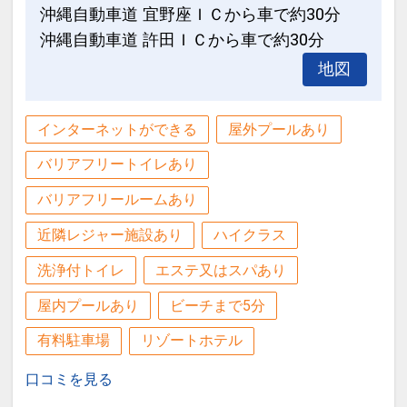
沖縄自動車道 宜野座ＩＣから車で約30分
燥機を設置致します）
大浴場のご案内
沖縄自動車道 許田ＩＣから車で約30分
最上階の海側に面した、大浴場を併設。
地図
●インターネット用ＰＣ・図書コーナー
宿泊者専用となります。（代金不要）
あり♪
【営業時間】
インターネットができる
屋外プールあり
ＡＭ６：００～９：００
大浴場のご案内
ＰＭ１６：００～２２：００
バリアフリートイレあり
最上階の海側に面した、大浴場を併設。
宿泊者専用となります。（代金不要）
バリアフリールームあり
※バスタオル・浴衣は客室に備え付けの
【営業時間】
物をご利用ください。
近隣レジャー施設あり
ハイクラス
ＡＭ６：００～９：００
ＰＭ１６：００～２２：００
洗浄付トイレ
エステ又はスパあり
屋内プールあり
ビーチまで5分
設定期間：2026年4月1日～2027年3月
※バスタオル・浴衣は客室に備え付けの
31日
有料駐車場
リゾートホテル
物をご利用ください。
インターネットコース番号：DP-1-
口コミを見る
17445498