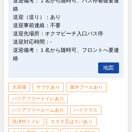
送迎備考：１名から随時可、バス停着後要連
・カジュアルダイニング「パラデ
絡
ィ」・・バイキング
※状況により、営業内容が変更する可能
送迎（送り）：あり
性がございます。
送迎事前連絡：不要
送迎先場所：オクマビーチ入口バス停
◆ ご案内 ◆
送迎対応時間：-
・客室内Wi-Fi利用可
送迎備考：１名から随時可、フロントへ要連
・ベビーベッド、ベビーカー、ベッドガ
絡
ードのレンタルあり（要事前予約）
地図
・コインランドリーあり※洗剤は自動投
入式です
大浴場
サウナあり
屋外プールあり
設定期間：2026年8月1日～2026年11月
バリアフリートイレあり
30日
バリアフリールームあり
ハイクラス
インターネットコース番号：DP-2-
200000045521
洗浄付トイレ
エステ又はスパあり