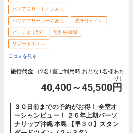
バリアフリートイレあり
バリアフリールームあり
洗浄付トイレ
ビーチまで5分
無料駐車場
リゾートホテル
口コミを見る
旅行代金
（2名1室ご利用時 おとな1名様あた
り）
40,400～45,500
円
※展望浴場シーサイドサウナ
【営業時間】１０：００～２３：００
（最終入店時間は営業時間の３０分前）
３０日前までの予約がお得！ 全室オ
海やプールで思いっきりカラダを動かし
ーシャンビュー！ ２６年上期パーソ
た後は、シーサイドサウナの大浴場で汗
ナリップ沖縄 本島 【早３０】スタン
もサッパリ。
ダードツイン（２～３名）