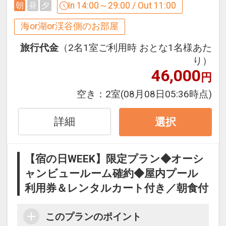
と「アゼリアスイート」よりお選びいた
In 14:00～29:00 / Out 11:00
朝
昼
夕
だけます。
海or湖or渓谷側のお部屋
※ご予約時にどちらかのお部屋タイプを
指定してご予約ください。
旅行代金
（2名1室ご利用時 おとな1名様あた
り）
46,000
◆オーシャンビュールームで人気の【オ
円
ーキッド】◆
空き：
2室
(08月08日05:36時点)
オーシャンビューのバルコニーにあり、
壮大な景色を眺めながら入れるジェット
詳細
選択
バス。
波音をBGMに優雅な楽園時間をお過ごし
ください。
【宿の日WEEK】限定プラン◆オーシ
ャンビュールーム確約◆屋内プール
◆オーシャンビュースイートで人気の
利用券＆レンタルカート付き／朝食付
【アゼリアスイート】◆
バルコニーやガラス張りのバスルームか
このプランのポイント
らは大浦湾を望み、