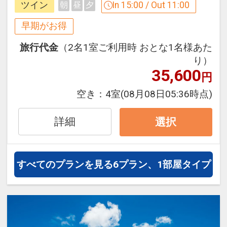
※他の割引との併用はできません。
ツイン
In 15:00 / Out 11:00
朝
昼
夕
お得です！
※割引適用後のご旅行代金は、カレンダ
※本プランは３０日前までの予約受付で
早期がお得
ーからお進みいただいた後表示される
す。２９日前以降の人数変更、おとな・
「空室照会結果確認画面」でご確認くだ
旅行代金
（2名1室ご利用時 おとな1名様あた
こどもの内訳変更はできません。
さい。
り）
※宿泊期間中すべての日において人数・
35,600
円
うれしいポイント
氏名・客室タイプ・食事条件・プラン同
●グループホテルオリジナル「日本最西
空き：
4室
(08月08日05:36時点)
一であることが割引適用の条件となりま
端・最南端 竹富島の湯」の入浴剤の素１
す。
パック付！
詳細
選択
うれしいポイント
※旅行代金に含まれます。
●グループホテルオリジナル「日本最西
すべてのプランを見る
6プラン、1部屋タイプ
端・最南端 竹富島の湯」の入浴剤の素１
連泊特色
パック付！
●３連泊以上で、お部屋でご利用いただ
ける洗濯ジェルボール付（１部屋につき
※旅行代金に含まれます。
２個／１回のみ）