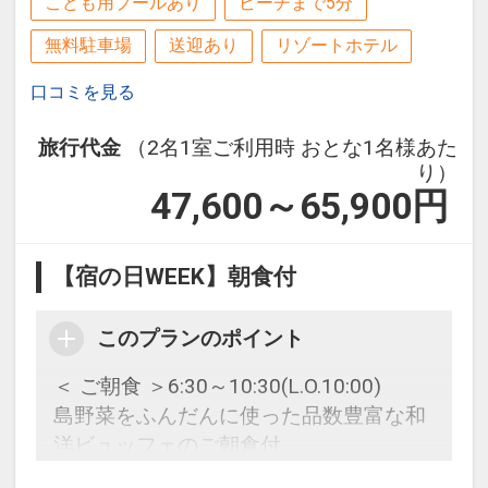
こども用プールあり
ビーチまで5分
無料駐車場
送迎あり
リゾートホテル
口コミを見る
旅行代金
（2名1室ご利用時 おとな1名様あた
り）
47,600～65,900
円
【宿の日WEEK】朝食付
このプランのポイント
＜ ご朝食 ＞6:30～10:30(L.O.10:00)
島野菜をふんだんに使った品数豊富な和
洋ビュッフェのご朝食付。
地元国頭村のおばあが郷土料理をおもて