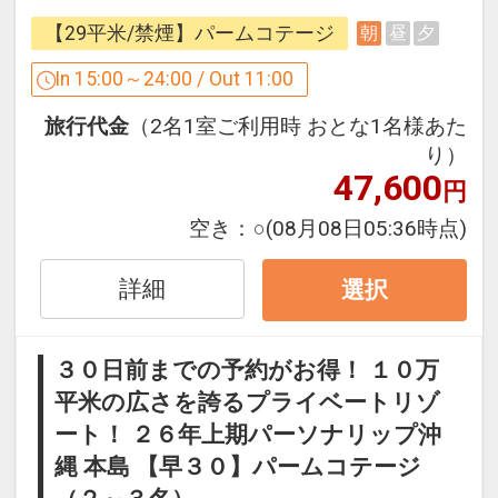
なし。
【29平米/禁煙】パームコテージ
朝
昼
夕
かちゅー湯は、身体の中から温まりま
す。
In 15:00～24:00 / Out 11:00
大人気のポーク玉子おにぎりは、朝にピ
旅行代金
（2名1室ご利用時 おとな1名様あた
ッタリの一品です。
り）
オクマこだわりの朝ごはんをぜひお召し
47,600
円
上がり下さい。
空き：
○
(08月08日05:36時点)
＜＜ 那覇からオクマまで シャトルバス
運行中！ ＞＞
詳細
選択
毎日運行（1日1便・定員15名様）※代金
不要
３０日前までの予約がお得！ １０万
ご利用のお客様は、前日18時までに宿泊
平米の広さを誇るプライベートリゾ
予約までお電話（0980-41-3111）でご
ート！ ２６年上期パーソナリップ沖
連絡ください。
運行スケジュール詳細につきましては、
縄 本島 【早３０】パームコテージ
ホテル公式ホームページをご覧くださ