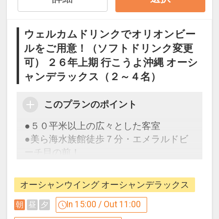
●朝食をランチに変更可能（要フロント
事前申請）
ウェルカムドリンクでオリオンビー
※状況により、ランチ営業時間や内容に
ルをご用意！（ソフトドリンク変更
変更の場合がございます。
可） ２６年上期 行こうよ沖縄 オーシ
ャンデラックス（２～４名）
●ミニバー（客室冷蔵庫）にドリンクを
ご用意
このプランのポイント
※客室冷蔵庫にオリオンザドラフト(缶)
およびオリオンチューハイ(缶)をご用意
●５０平米以上の広々とした客室
（おとな・おひとり様各１本）
●美ら海水族館徒歩７分・エメラルドビ
※ソフトドリンク変更可
ーチ目の前！
※旅行代金に含まれます。
オーシャンウイング オーシャンデラックス
ここがポイント！
◆プール＆ビーチのご紹介◆
●ウェルカムドリンクとして「オリオン
In 15:00 / Out 11:00
朝
昼
夕
●エメラルドビーチ
ビール」をご用意！（ソフトドリンクに