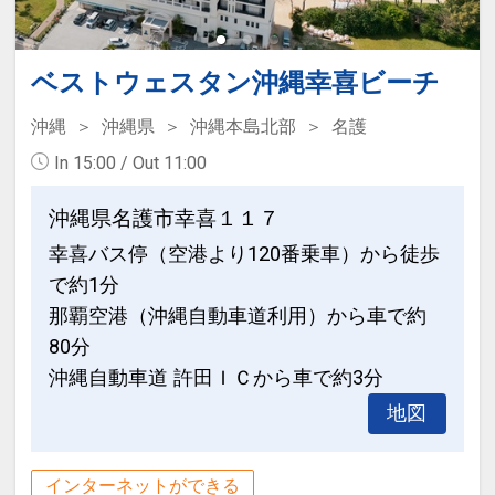
す。
・添い寝扱いは6歳以下（未就学）とな
ります。
●ビーチタオルを代金不要で貸出可能
ベストウェスタン沖縄幸喜ビーチ
・1室3名様以上ご利用の場合は、エキス
♪（おひとり様１日１枚）
トラベッドでのご利用となります。
沖縄
沖縄県
沖縄本島北部
名護
※パームコテージのみ3台目はソファベ
In 15:00 / Out 11:00
●ベビーカー・ベビーベッド貸出
ッド
OK♪（数量限定）
・満室になり次第プラン終了となりま
沖縄県名護市幸喜１１７
※事前予約が必要となります。ご予約時
す。
幸喜バス停（空港より120番乗車）から徒歩
に「お問合せ・ご要望等メモ」欄、また
で約1分
はご予約後「マイページ」にご希望の品
設定期間：2026年9月1日～2026年11月
名・数量をご記入ください。
那覇空港（沖縄自動車道利用）から車で約
30日
80分
インターネットコース番号：DP-2-
※旅行代金に含まれます。
沖縄自動車道 許田ＩＣから車で約3分
200000045429
地図
■「展望浴場 シーサイドサウナ」ご利用
可能■
インターネットができる
●展望風呂ご利用可能♪