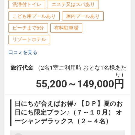
洗浄付トイレ
エステ又はスパあり
こども用プールあり
屋内プールあり
ビーチまで5分
有料駐車場
リゾートホテル
口コミを見る
旅行代金
（2名1室ご利用時 おとな1名様あた
り）
55,200～149,000
円
日にちが合えばお得♪ 【ＤＰ】夏のお
日にち限定プラン♪（７～１０月） オ
ーシャンデラックス（２～４名）