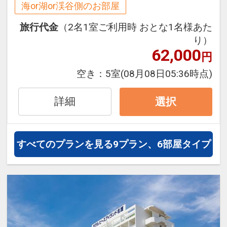
海or湖or渓谷側のお部屋
「快水浴場百選」に選ばれた、海洋博公
も変更可）
園のエメラルドビーチに一番近いホテ
※提供場所はホテル到着時にご確認くだ
旅行代金
（2名1室ご利用時 おとな1名様あた
ル！
り）
さい。
62,000
遊泳時間）季節により異なりますので現
円
地にてご確認ください。
●朝食をランチに変更可能（要フロント
空き：
5室
(08月08日05:36時点)
※海洋博公園の管理となります。
事前申請）
※状況により、ランチ営業時間や内容に
詳細
選択
●アウトドアプール
変更の場合がございます。
エメラルドビーチや伊江島を望む解放的
なプール。
●瀬底島・水納島でのマリンアクティビ
すべてのプランを見る
9プラン、6部屋タイプ
キッズプールやジェットバスもあり、ご
ティ１０％ＯＦＦ
家族でも楽しめます。
※メニュー限定
営業期間）３月下旬～１０月
営業時間）季節により異なります。ホテ
●ベビーカー、ベビーベッド、ベッドガ
ルにてご確認ください。
ード貸出無料（要事前予約）
※数に限りがございます。