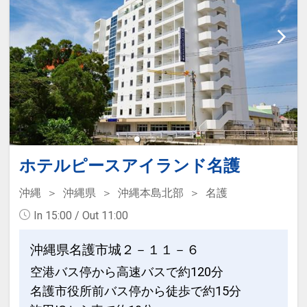
●インドアプール
※ご希望の場合は予約時「お問合せ・ご
営業期間）通年
要望等」欄、または予約後「マイペー
営業時間）９：００～１９：００
ジ」にご希望の内容をご入力ください。
●ミネラルウォーターをご用意（おひと
り様／１泊ごと）
※未就学児のお子様は対象外となりま
す。
ホテルピースアイランド名護
●オリオンミニバーご用意
※客室冷蔵庫にオリオンザドラフト(缶)
沖縄
沖縄県
沖縄本島北部
名護
およびオリオンチューハイWATTA(缶)を
In 15:00 / Out 11:00
ご用意（おとな・おひとり様各１本）
※ミニバーはおとなの方のみ対象、お子
沖縄県名護市城２－１１－６
様は対象外となります。
空港バス停から高速バスで約120分
名護市役所前バス停から徒歩で約15分
※旅行代金に含まれます。