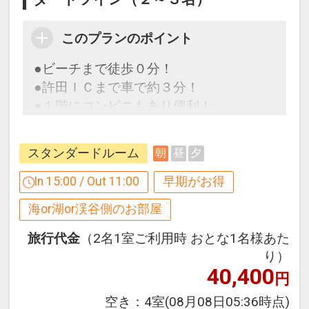
ジェットバスとサウナで一日の疲れを取
って、海を眺めながら明日へのパワーを
このプランのポイント
チャージ♪
※メンテナンスなどでご利用できない場
●ビーチまで徒歩０分！
合があります。
●許田ＩＣまで車で約３分！
●１階にコンビニもあり便利！
プライベートビーチ＆プールのご案内
◆プライベートビーチ◆
～天然白砂が広がるエメラルドグリーン
スタンダードルーム
朝
昼
夕
早めのお申し込みがお得！【早３０】
の美しい海。多彩なマリンスポーツをご
早期予約限定！３０日前までのご予約が
In 15:00 / Out 11:00
早期がお得
用意しております～
お得です！
海or湖or渓谷側のお部屋
※本プランは３０日前までの予約受付で
す。２９日前以降の人数変更、おとな・
旅行代金
（2名1室ご利用時 おとな1名様あた
こどもの内訳変更はできません。
り）
40,400
円
設定期間：2026年4月1日～2026年11月
空き：
4室
(08月08日05:36時点)