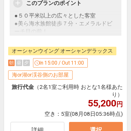
このプランのポイント
●５０平米以上の広々とした客室
●美ら海水族館徒歩７分・エメラルドビ
ーチ目の前！
オーシャンウイング オーシャンデラックス
ここがポイント！
●ウェルカムドリンクとして「オリオン
In 15:00 / Out 11:00
朝
昼
夕
ビール」をご用意！（ソフトドリンクに
海or湖or渓谷側のお部屋
も変更可）
※提供場所はホテル到着時にご確認くだ
旅行代金
（2名1室ご利用時 おとな1名様あた
さい。
り）
55,200
円
●ご朝食ブッフェ「The Orion Brasserie
空き：
5室
(08月08日05:36時点)
＆ Table」にて、オリオンビールのフリ
ーフローをご用意！
詳細
選択