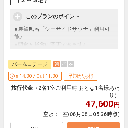
（２～３名）
い。
このプランのポイント
＜ ホテルからのおもてなし ＞
●展望風呂「シーサイドサウナ」利用可
・全室コーヒーマシン完備
能♪
・展望浴場シーサイド・サウナ(大浴場＆
●朝食を昼食に変更できます♪
サウナ)ご利用可（代金不要）
・ビーチチェア、パラソル、タオル貸出
可（代金不要）
パームコテージ
朝
昼
夕
早めのお申し込みがお得！【早３０】
・屋外プールご利用可（代金不要）※3
早期予約限定！３０日前までのご予約が
In 14:00 / Out 11:00
早期がお得
月オープン予定
お得です！
・レンタサイクル2時間可（代金不要）
旅行代金
（2名1室ご利用時 おとな1名様あた
※本プランは３０日前までの予約受付で
※ギアなし
り）
す。２９日前以降の人数変更、おとな・
貸出時間10：00～17：00（台数に限り
47,600
円
こどもの内訳変更はできません。
あり）
空き：
1室
(08月08日05:36時点)
ここがポイント！
＜ お子様用アメニティ 代金不要で貸出