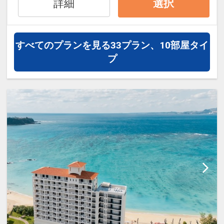
●滞在中、展望浴場のご利用可能♪
詳細
選択
あり ＞
※メンテナンス等でご利用いただけない
・ベビーガード
場合もございます。あらかじめご了承く
・ベビーバス
ださい。
すべてのプランを見る
33プラン、10部屋タイ
・お子様用の歯ブラシセット
プ
・お子様用浴衣（着丈80cm）
●滞在中、ビーチチェアー（２脚）・ビ
・ベビーカー（バギータイプ）
ーチパラソル（１本）のご利用可能♪
・ベビーベッド（0歳のみ）
※１日１室につき１セット
・お子様用補助便座
・お子様用踏み台
●朝食をランチに変更可能♪（メニュー限
・蓋付きオムツ用ゴミ箱
定）
※上記アメニティのお手配をご希望のお
「サーフサイド・カフェ」にてブッフェ
客様は、事前にホテルまでご連絡くださ
／時間：１２：００～１４：３０（ラス
い。TEL：0980-41-2222
トオーダー１４：００）
※メニューが変更になる場合がございま
＜ 注意事項 ＞
す。
・全室「禁煙」「ガーデンビュー」とな
※朝食券なしのため、申告制となりま
ります。