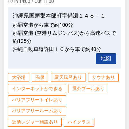
In 14:00 / Out 11:00
沖縄県国頭郡本部町字備瀬１４８－１
那覇空港から車で約100分
那覇空港 (空港リムジンバス)から高速バスで
約135分
沖縄自動車道許田ＩＣから車で約40分
地図
大浴場
温泉
露天風呂あり
サウナあり
インターネットができる
屋外プールあり
バリアフリートイレあり
バリアフリールームあり
近隣レジャー施設あり
ハイクラス