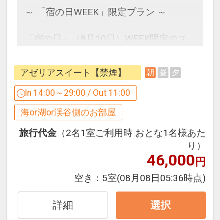
夕方になると赤く染まる夕陽が天蓋付き
～ 「宿の日WEEK」限定プラン ～
ベッドに反射して、お部屋全体を茜色に
包みます。
「宿の日」（8月10日）WEEK限定のス
ペシャルプランをご用意いたしました。
波音を間近に感じるオーシャンビュール
客室は波音を間近に感じる、オーシャン
アゼリアスイート【禁煙】
朝
昼
夕
ームで、ゆっくりと流れる時間をご堪能
ビューで人気の2タイプ「オーキッド」
ください。
と「アゼリアスイート」よりお選びいた
In 14:00～29:00 / Out 11:00
だけます。
海or湖or渓谷側のお部屋
＜ プランのご案内 ＞
※ご予約時にどちらかのお部屋タイプを
○レンタルカートが滞在中1台 代金不要
指定してご予約ください。
旅行代金
（2名1室ご利用時 おとな1名様あた
でご利用可 ※要運転免許証
り）
46,000
○インドアプール「レインフォレスト」
◆オーシャンビュールームで人気の【オ
円
が滞在中ご利用可能（追加代金不要）
ーキッド】◆
空き：
5室
(08月08日05:36時点)
※19時からのナイトプールもご利用いた
オーシャンビューのバルコニーにあり、
だけます
壮大な景色を眺めながら入れるジェット
詳細
選択
バス。