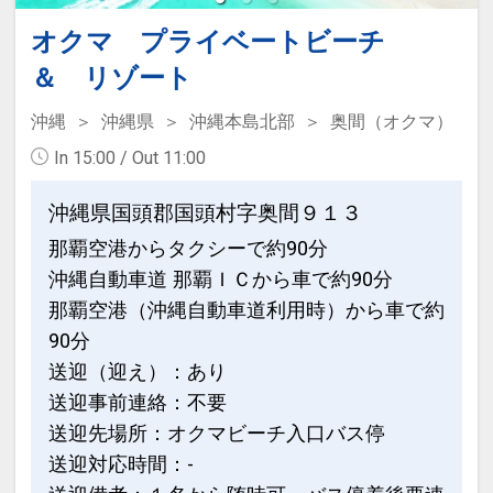
・ベビーベッド、ベビーカー、ベッドガ
でご利用可 ※要運転免許証
オクマ プライベートビーチ
ードのレンタルあり（要事前予約）
○インドアプール「レインフォレスト」
＆ リゾート
・コインランドリーあり※洗剤は自動投
が滞在中ご利用可能（追加代金不要）
入式です
※19時からのナイトプールもご利用いた
沖縄
沖縄県
沖縄本島北部
奥間（オクマ）
だけます
In 15:00 / Out 11:00
設定期間：2026年8月1日～2026年11月
30日
◆ ホテルからのおもてなし ◆
沖縄県国頭郡国頭村字奥間９１３
インターネットコース番号：DP-2-
・ガーデンプール・ビーチサイドプール
那覇空港からタクシーで約90分
200000045521
が利用可能（夏季限定）
沖縄自動車道 那覇ＩＣから車で約90分
・カヌチャゴルフコースが宿泊者割引料
那覇空港（沖縄自動車道利用時）から車で約
金でプレー可能
90分
・一室につきミネラルウォーターを2本
送迎（迎え）：あり
ご用意
送迎事前連絡：不要
送迎先場所：オクマビーチ入口バス停
◆ 朝食のご案内 ◆
送迎対応時間：-
・和食レストラン「神着」・・和御膳