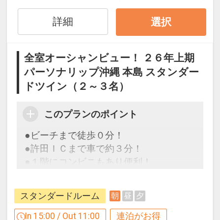
30日
インターネットコース番号：DP-1-
詳細
選択
17314863
全室オーシャンビュー！ ２６年上期
パーソナリップ沖縄 本島 スタンダー
ドツイン（２～３名）
◆屋外プール◆
～流水プール・子供用プールなど４種の
このプランのポイント
プールをお楽しみください～
●ビーチまで徒歩０分！
・メインプール/水深１２０ｃｍ～１５
●許田ＩＣまで車で約３分！
０ｃｍ
●１階にコンビニもあり便利！
・流水プール/水深１２０ｃｍ
・子供用プール/水深５０ｃｍ
・アクティビティプール/水深５０ｃｍ
スタンダードルーム
朝
昼
夕
【連泊するとお得】連泊割引がございま
営業期間：４月～１０月
す
In 15:00 / Out 11:00
連泊がお得