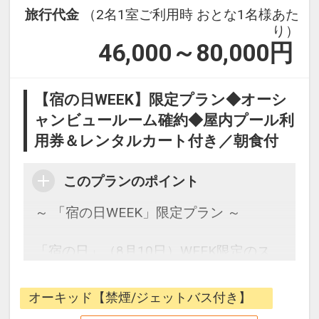
設定期間：2026年6月1日～2026年10月
旅行代金
（2名1室ご利用時 おとな1名様あた
31日
り）
インターネットコース番号：DP-1-
46,000～80,000
円
17511293
【宿の日WEEK】限定プラン◆オーシ
ャンビュールーム確約◆屋内プール利
用券＆レンタルカート付き／朝食付
このプランのポイント
～ 「宿の日WEEK」限定プラン ～
「宿の日」（8月10日）WEEK限定のス
ペシャルプランをご用意いたしました。
客室は波音を間近に感じる、オーシャン
オーキッド【禁煙/ジェットバス付き】
ビューで人気の2タイプ「オーキッド」