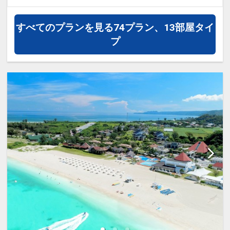
◆ ホテルからのおもてなし ◆
波音をBGMに優雅な楽園時間をお過ごし
・ガーデンプール・ビーチサイドプール
ください。
すべてのプランを見る
74プラン、13部屋タイ
が利用可能（夏季限定）
プ
・カヌチャゴルフコースが宿泊者割引料
◆オーシャンビュースイートで人気の
金でプレー可能
【アゼリアスイート】◆
・一室につきミネラルウォーターを2本
バルコニーやガラス張りのバスルームか
ご用意
らは大浦湾を望み、
夕方になると赤く染まる夕陽が天蓋付き
◆ 朝食のご案内 ◆
ベッドに反射して、お部屋全体を茜色に
・和食レストラン「神着」・・和御膳
包みます。
・カジュアルダイニング「パラデ
ィ」・・バイキング
波音を間近に感じるオーシャンビュール
※状況により、営業内容が変更する可能
ームで、ゆっくりと流れる時間をご堪能
性がございます。
ください。
◆ ご案内 ◆
＜ プランのご案内 ＞
・客室内Wi-Fi利用可
○レンタルカートが滞在中1台 代金不要