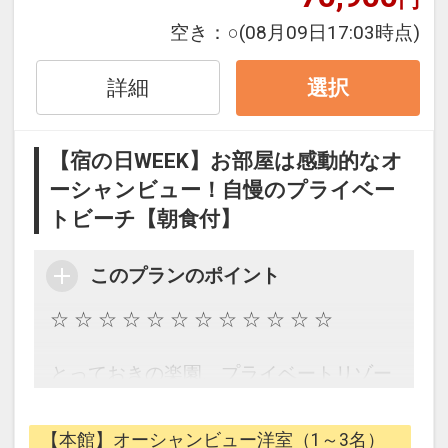
湾を一望。
・スパ・サウナに関しましてはご利用を
設定期間：2026年9月1日～2026年11月
波の音で目覚める朝。ゆったりとした時
空き：
○
(08月09日17:03時点)
お断りいたします。
30日
間を過ごしませんか？
インターネットコース番号：DP-2-
詳細
選択
■レストラン・バーのご利用について■
200000032310
☆ ☆ ☆ ☆ ☆ ☆ ☆ ☆ ☆ ☆ ☆ ☆
・メインダイニング「ファヌアン」・鉄
板焼レストラン「龍潭」のご利用は小学
【宿の日WEEK】お部屋は感動的なオ
【お部屋】
生以上とさせていただきます。
ーシャンビュー！自慢のプライベー
すべてのお部屋がオーシャンフロント・
・メインダイニング「ファヌアン」ディ
トビーチ【朝食付】
ベランダ付のお部屋。
ナータイムは、男性はシャツと膝の隠れ
洋室、和洋室のお部屋を揃え、開放的に
るパンツ、女性はリゾートドレスやワン
伸び伸びとお寛ぎいただけます。
このプランのポイント
ピース等、
美しい海を眺めながら、開放的なゆった
華やかな装いでお越しください。サンダ
☆ ☆ ☆ ☆ ☆ ☆ ☆ ☆ ☆ ☆ ☆ ☆
りとした時間をお愉しみください。
ルやスリッパ、およびそれらに準ずる履
物でのご来店はご遠慮ください。
とっておきの楽園、プライベートリゾー
※チェックイン・アウトとお部屋の鍵の
・バー施設のご利用について未成年者の
ト。
受け渡しは、当ホテルの本館にて行って
21時以降のご利用をご遠慮いただいてお
地元の人も訪れない、小さな天然ビーチ
おります。
【本館】オーシャンビュー洋室（1～3名）
ります。