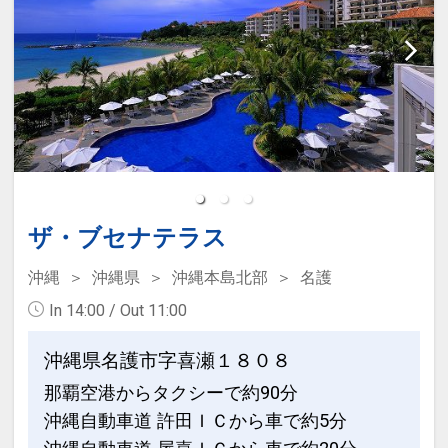
●カヌチャゴルフコースが宿泊者割引料
金でプレー可能♪
カヌチャゴルフコース・・・１８ホール
／ パー７２ ／ ６，００９ヤード
ビジター料金より、２，０００円 ～ 最
大６，０００円もお得！
●レンタルクラブ＆シューズセットの割
ザ・ブセナテラス
引特典付！（通常６，６００円 → ３，
５００円）
沖縄
沖縄県
沖縄本島北部
名護
In 14:00 / Out 11:00
※旅行代金に含まれます。
沖縄県名護市字喜瀬１８０８
お子様連れのおもてなし
那覇空港からタクシーで約90分
●ベビーカー＆ベビーベッド＆ベビーガ
沖縄自動車道 許田ＩＣから車で約5分
ード等の無料貸し出し♪（数量限定 ／ 事