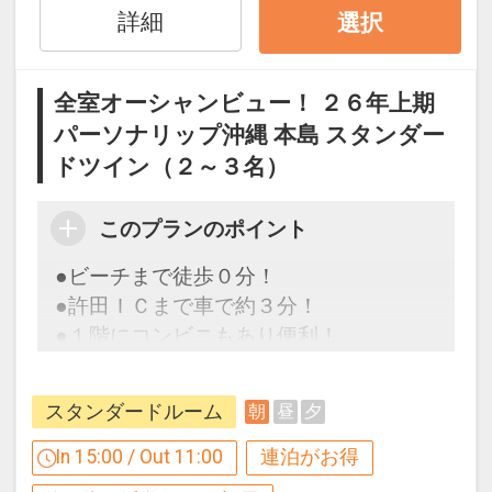
インターネットコース番号：DP-1-
詳細
選択
日）
17314863
全室オーシャンビュー！ ２６年上期
パーソナリップ沖縄 本島 スタンダー
ドツイン（２～３名）
このプランのポイント
●ビーチまで徒歩０分！
●許田ＩＣまで車で約３分！
●１階にコンビニもあり便利！
スタンダードルーム
朝
昼
夕
【連泊するとお得】連泊割引がございま
※要運転免許
す
In 15:00 / Out 11:00
連泊がお得
※旅行代金に含まれます。
連泊の場合、