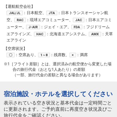
【運航航空会社】
：日本航空、
：日本トランスオーシャン航
JAL/JL
JTA
空、
：琉球エアコミューター、
：日本エアコミ
RAC
JAC
ューター、
：ジェイ・エア、
：フジドリーム
J-AIR
FDA
エアラインズ、
：北海道エアシステム、
：天草
HAC
AMX
エアライン
【空席状況】
：空席あり、
：残席数、
：満席
〇
1～8
×
※1［フライト差額］とは、選択済みの航空便から変更した場
合の旅行代金（おとな1人あたり）の差額
（一部、旅行代金の差額と異なる場合があります）
宿泊施設・ホテルを選択してください
表示されている空き状況と基本代金は一定時間ごと
に更新されます。ご予約直前に再度空き状況及びご
旅行代金をご確認ください。