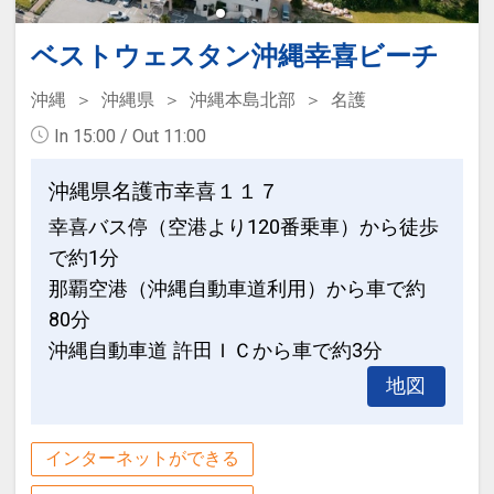
◆ ご案内 ◆
ません。
・客室内Wi-Fi利用可
※割引適用後のご旅行代金は、カレンダ
ベストウェスタン沖縄幸喜ビーチ
・ベビーベッド、ベビーカー、ベッドガ
ーからお進みいただいた後表示される
沖縄
沖縄県
沖縄本島北部
名護
ードのレンタルあり（要事前予約）
「空室照会結果確認画面」でご確認くだ
・コインランドリーあり※洗剤は自動投
In 15:00 / Out 11:00
さい。
入式です
沖縄県名護市幸喜１１７
【３０日前までの申込がお得】早期申込
設定期間：2026年8月1日～2026年11月
幸喜バス停（空港より120番乗車）から徒歩
割引がございます
30日
で約1分
ご宿泊の３０日前までにお申し込みにな
インターネットコース番号：DP-2-
ると
那覇空港（沖縄自動車道利用）から車で約
200000045521
1泊につきおひとり様
５００円引
80分
沖縄自動車道 許田ＩＣから車で約3分
※早期申込期間を過ぎてからの変更（人
地図
数の内訳・客室タイプ・食事条件・プラ
ン・氏名・人員・泊数の増減等の変更）
インターネットができる
があった場合、早期申込割引は適用され