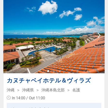
ける洗濯ジェルボール付（１部屋につき
※旅行代金に含まれます。
２個／１回のみ）
●「素泊まりのお客様」は、３連泊以上
連泊特色
で滞在中朝食を１回無料サービス！
●３連泊以上で、お部屋でご利用いただ
ける洗濯ジェルボール付（１部屋につき
※旅行代金に含まれます。
２個／１回のみ）
●「素泊まりのお客様」は、３連泊以上
ここがポイント！
で滞在中朝食を１回無料サービス！
●全室Wi-Fi・洗濯機・テレビ・冷蔵庫・
ポット完備で長期滞在に対応♪
※旅行代金に含まれます。
●名護市役所・市営運動公園に程近く、
ここがポイント！
名護市街地に立地♪
カヌチャベイホテル＆ヴィラズ
●全室Wi-Fi・洗濯機・テレビ・冷蔵庫・
ポット完備で長期滞在に対応♪
沖縄
沖縄県
沖縄本島北部
名護
●客室フロアへ乾燥室を設置♪（ガス式乾
In 14:00 / Out 11:00
燥機を設置致します）
●名護市役所・市営運動公園に程近く、
名護市街地に立地♪