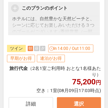
バルコニーやガラス張りのバスルームか
このプランのポイント
らは大浦湾を望み、
夕方になると赤く染まる夕陽が天蓋付き
ホテルには、自然豊かな天然ビーチと、
ベッドに反射して、お部屋全体を茜色に
シーンに応じてお楽しみいただける３つ
包みます。
のプールがございます♪季節営業（一部
通年営業あり）
波音を間近に感じるオーシャンビュール
ツイン
In 14:00 / Out 11:00
朝
昼
夕
ームで、ゆっくりと流れる時間をご堪能
【９０日前までの申込がお得】早期申込
ください。
割引がございます
早期がお得
連泊がお得
ご宿泊の９０日前までにお申し込みにな
旅行代金
（2名1室ご利用時 おとな1名様あた
＜ プランのご案内 ＞
ると
り）
○レンタルカートが滞在中1台 代金不要
１泊につきおひとり様
２，０００円引
75,200
円
でご利用可 ※要運転免許証
○インドアプール「レインフォレスト」
※早期申込期間を過ぎてからの変更（人
空き：
1室
(08月09日17:03時点)
が滞在中ご利用可能（追加代金不要）
数の内訳・客室タイプ・食事条件・プラ
※19時からのナイトプールもご利用いた
ン・氏名・人員・泊数の増減等の変更）
詳細
選択