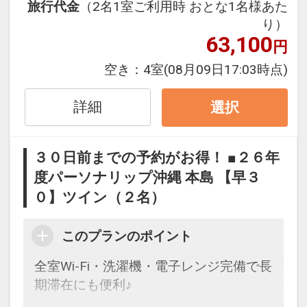
旅行代金
（2名1室ご利用時 おとな1名様あた
り）
※早期申込期間を過ぎてからの変更（人
63,100
円
数の内訳・客室タイプ・食事条件・プラ
ン・氏名・人員・泊数の増減等の変更）
空き：
4室
(08月09日17:03時点)
があった場合、早期申込割引は適用され
ません。
詳細
選択
※他の割引との併用はできません。
※割引適用後のご旅行代金は、カレンダ
３０日前までの予約がお得！ ■２６年
ーからお進みいただいた後表示される
度パーソナリップ沖縄 本島 【早３
「空室照会結果確認画面」でご確認くだ
０】ツイン（２名）
さい。
【連泊するとお得】連泊割引がございま
このプランのポイント
す
全室Wi-Fi・洗濯機・電子レンジ完備で長
連泊の場合、
期滞在にも便利♪
１泊目より１泊につきおひとり様
５００