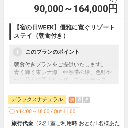
インターネットコース番号：DP-1-
90,000～164,000
円
17513351
【宿の日WEEK】優雅に寛ぐリゾート
ステイ（朝食付き）
このプランのポイント
朝食付きプランをご提供いたします。
青く輝く東シナ海、亜熱帯の緑、色鮮や
かな花々に囲まれたザ・ブセナテラス
で、極上の休日をお過ごしください。
デラックスナチュラル
朝
昼
夕
□ご予約にあたっての注意事項□
・館内施設の営業時間やサービス内容は
In 14:00～18:00 / Out 11:00
変更となる場合がございます。詳しくは
旅行代金
（2名1室ご利用時 おとな1名様あた
ホテルにご確認くださいますようお願い