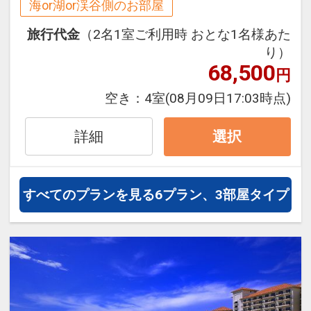
海or湖or渓谷側のお部屋
２泊目より１泊につきおひとり様
７００
連泊ポイント！
円引
旅行代金
（2名1室ご利用時 おとな1名様あた
●２連泊以上のお客様に
り）
カヌチャチケット付（2連泊で1人2枚、
68,500
※割引適用後のご旅行代金は、カレンダ
円
3連泊で1人3枚、4連泊で1人4枚※以
ーからお進みいただいた後表示される
空き：
4室
(08月09日17:03時点)
降・・1泊増えるごとに+1枚）
「空室照会結果確認画面」でご確認くだ
・枚数に応じて20種類以上のメニューか
さい。
詳細
選択
らご利用いただけます。詳しくはホテル
※宿泊期間中すべての日において人数・
へお問い合わせください。
氏名・客室タイプ・食事条件・プラン同
一であることが割引適用の条件となりま
すべてのプランを見る
6プラン、3部屋タイプ
●３連泊以上のお客様に
す。
滞在中、夕食１回分付（和食・中華・ブ
ッフェ・BBQより選択可） ※定休日あり
設定期間：2026年4月1日～2026年11月
30日
※旅行代金に含まれます。
インターネットコース番号：DP-1-
17314859
ホテルからのおもてなし