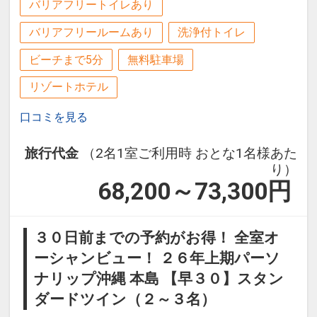
ません。
バリアフリートイレあり
※割引適用後のご旅行代金は、カレンダ
バリアフリールームあり
洗浄付トイレ
ーからお進みいただいた後表示される
「空室照会結果確認画面」でご確認くだ
ビーチまで5分
無料駐車場
さい。
リゾートホテル
【連泊するとお得】連泊割引がございま
口コミを見る
す ※一部除外日あり
旅行代金
（2名1室ご利用時 おとな1名様あた
連泊の場合、
り）
1泊目より1泊につきおひとり様
おとな
68,200～73,300
円
１，０００円引、こどもA５００円引
※他の割引との重複はできません。
３０日前までの予約がお得！ 全室オ
※割引適用後のご旅行代金は、カレンダ
ーシャンビュー！ ２６年上期パーソ
ーからお進みいただいた後表示される
ナリップ沖縄 本島 【早３０】スタン
「空室照会結果確認画面」でご確認くだ
ダードツイン（２～３名）
さい