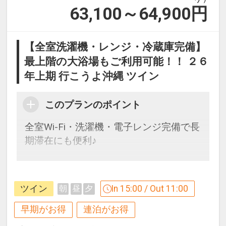
63,100～64,900
円
【全室洗濯機・レンジ・冷蔵庫完備】
最上階の大浴場もご利用可能！！ ２６
年上期 行こうよ沖縄 ツイン
このプランのポイント
全室Wi-Fi・洗濯機・電子レンジ完備で長
期滞在にも便利♪
【９０日前までの申込がお得】早期申込
割引がございます
ツイン
In 15:00 / Out 11:00
朝
昼
夕
ご宿泊の９０日前までにお申し込みにな
ると
早期がお得
連泊がお得
１泊につきおひとり様
５００円引