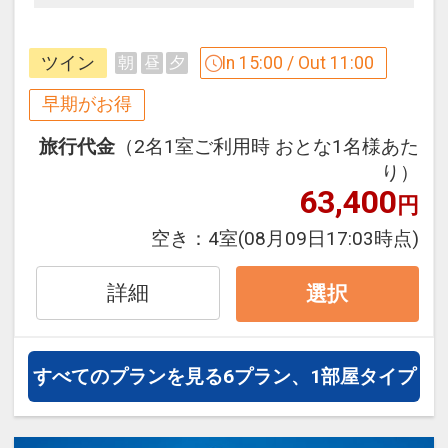
円引
早めのお申し込みがお得！【早３０】
早期予約限定！３０日前までのご予約が
※他の割引との併用はできません。
ツイン
In 15:00 / Out 11:00
朝
昼
夕
お得です！
※割引適用後のご旅行代金は、カレンダ
※本プランは３０日前までの予約受付で
早期がお得
ーからお進みいただいた後表示される
す。２９日前以降の人数変更、おとな・
「空室照会結果確認画面」でご確認くだ
旅行代金
（2名1室ご利用時 おとな1名様あた
こどもの内訳変更はできません。
さい。
り）
※宿泊期間中すべての日において人数・
63,400
円
うれしいポイント
氏名・客室タイプ・食事条件・プラン同
●グループホテルオリジナル「日本最西
空き：
4室
(08月09日17:03時点)
一であることが割引適用の条件となりま
端・最南端 竹富島の湯」の入浴剤の素１
す。
パック付！
詳細
選択
うれしいポイント
※旅行代金に含まれます。
●グループホテルオリジナル「日本最西
すべてのプランを見る
6プラン、1部屋タイプ
端・最南端 竹富島の湯」の入浴剤の素１
連泊特色
パック付！
●３連泊以上で、お部屋でご利用いただ