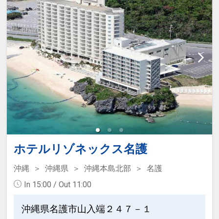
整えられたスタンダードルーム。
テラス席では美しい海を眺めながら、ブ
ッフェで多彩なお料理をお楽しみいただ
■アクティビティのご案内■
けます。
約760ｍもの白い砂浜が続く美しいビー
※事前の予告なく変更となる場合がござ
チや、屋内外に設けられたプール、優雅
います。予めご了承ください。
なクルージングメニュー等、多彩なアク
ティビティでリゾートヴァカンスをいっ
■チェックアウト11：00■
そう楽しく彩ります。
ビーチ（通年営業）／屋外プール（4-10
【小さなお子様とご宿泊されるお客様
月）／屋内プール（通年営業）
へ】
当館では小さなお子様にも安心してご滞
■サックスの生演奏”サウンド・オブ・サ
ホテルリゾネックス名護
在いただけるよう、貸出アイテムとして
ンセット”のご案内■
ベッドガードやベッドスペーサー等、各
沖縄
沖縄県
沖縄本島北部
名護
サンセットの時間に合わせ、黄金色に染
種備品を用意しております。
In 15:00 / Out 11:00
まった南国の風景とともに、心に染み入
（例：ベッドガード、ベッドスペーサ
るサックスの音色をお楽しみいただけま
ー、ベビーベッド、ベビーカー等）
沖縄県名護市山入端２４７－１
す。
お手配をご希望の際は、ホテル代表