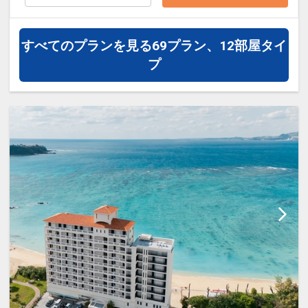
だけます
があった場合、早期申込割引は適用され
ません。
◆ ホテルからのおもてなし ◆
※割引適用後のご旅行代金は、カレンダ
すべてのプランを見る
69プラン、12部屋タイ
・ガーデンプール・ビーチサイドプール
ーからお進みいただいた後表示される
プ
が利用可能（夏季限定）
「空室照会結果確認画面」でご確認くだ
・カヌチャゴルフコースが宿泊者割引料
さい。
金でプレー可能
・一室につきミネラルウォーターを2本
【６０日前までの申込がお得】早期申込
ご用意
割引がございます
ご宿泊の６０日前までにお申し込みにな
◆ 朝食のご案内 ◆
ると
・和食レストラン「神着」・・和御膳
1泊につきおひとり様
１，０００円引
・カジュアルダイニング「パラデ
ィ」・・バイキング
※早期申込期間を過ぎてからの変更（人
※状況により、営業内容が変更する可能
数の内訳・客室タイプ・食事条件・プラ
性がございます。
ン・氏名・人員・泊数の増減等の変更）
があった場合、早期申込割引は適用され