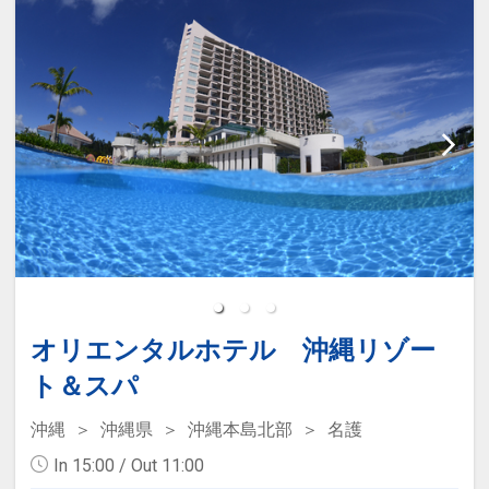
少し疲れたら、太陽を避けて部屋のバル
【お部屋】
コニーやレストランのテラスでひと休
すべてのお部屋がオーシャンフロント・
み。
ベランダ付のお部屋。
時間や移動を気にせず、マイペースに伸
洋室、和洋室のお部屋を揃え、開放的に
び伸びと過ごせます。
伸び伸びとお寛ぎいただけます。
※ 遊泳時期：通年
美しい海を眺めながら、開放的なゆった
りとした時間をお愉しみください。
設定期間：2026年9月1日～2026年11月
・連泊時の客室清掃はございません。た
30日
だし、タオル類とゴミは回収させて頂き
インターネットコース番号：DP-2-
ます。
200000045519
オリエンタルホテル 沖縄リゾー
ト＆スパ
【お食事】
沖縄
沖縄県
沖縄本島北部
名護
大自然と太陽の恵みをいっぱいに受けて
育った沖縄の食材をふんだんに使用し、
In 15:00 / Out 11:00