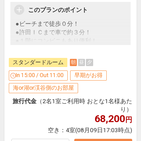
※宿泊期間中すべての日において人数・
このプランのポイント
氏名・客室タイプ・食事条件・プラン同
一であることが割引適用の条件となりま
●ビーチまで徒歩０分！
す。
●許田ＩＣまで車で約３分！
●１階にコンビニもあり便利！
連泊割引 設定除外日
下記期間は割引除外となります。
スタンダードルーム
朝
昼
夕
早めのお申し込みがお得！【早３０】
【７月】１７～３１日
早期予約限定！３０日前までのご予約が
In 15:00 / Out 11:00
早期がお得
【８月】１～３１日
お得です！
海or湖or渓谷側のお部屋
【９月】１８～２３日
※本プランは３０日前までの予約受付で
す。２９日前以降の人数変更、おとな・
旅行代金
（2名1室ご利用時 おとな1名様あた
こどもの内訳変更はできません。
り）
当プランのここがポイント！
68,200
円
●レンタルカート（５名乗り）が１部屋
設定期間：2026年4月1日～2026年11月
空き：
4室
(08月09日17:03時点)
につき１台付♪ 広大なホテル敷地の移動
30日
に便利です。（通常５，５００円／１