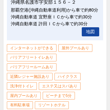
沖縄県名護市字安部１５６－２
●インターネット用ＰＣ・図書コーナー
那覇空港(沖縄自動車道利用)から車で約80分
あり♪
●客室フロアへ乾燥室を設置♪（ガス式乾
沖縄自動車道 宜野座ＩＣから車で約30分
燥機を設置致します）
大浴場のご案内
沖縄自動車道 許田ＩＣから車で約30分
最上階の海側に面した、大浴場を併設。
地図
●インターネット用ＰＣ・図書コーナー
宿泊者専用となります。（代金不要）
あり♪
【営業時間】
インターネットができる
屋外プールあり
ＡＭ６：００～９：００
大浴場のご案内
ＰＭ１６：００～２２：００
バリアフリートイレあり
最上階の海側に面した、大浴場を併設。
宿泊者専用となります。（代金不要）
バリアフリールームあり
※バスタオル・浴衣は客室に備え付けの
【営業時間】
物をご利用ください。
近隣レジャー施設あり
ハイクラス
ＡＭ６：００～９：００
ＰＭ１６：００～２２：００
洗浄付トイレ
エステ又はスパあり
屋内プールあり
ビーチまで5分
設定期間：2026年4月1日～2027年3月
※バスタオル・浴衣は客室に備え付けの
31日
有料駐車場
リゾートホテル
物をご利用ください。