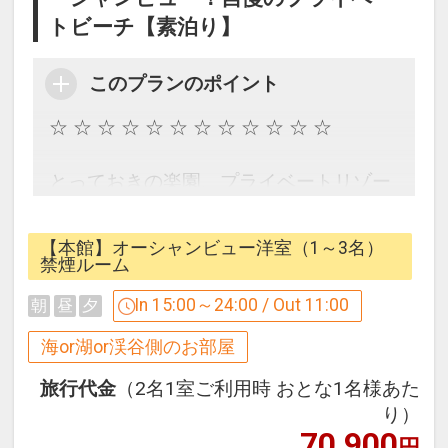
・メインダイニング「ファヌアン」・鉄
種備品を用意しております。
トビーチ【素泊り】
板焼レストラン「龍潭」のご利用は小学
（例：ベッドガード、ベッドスペーサ
生以上とさせていただきます。
ー、ベビーベッド、ベビーカー等）
このプランのポイント
・メインダイニング「ファヌアン」ディ
お手配をご希望の際は、ホテル代表
ナータイムは、男性はシャツと膝の隠れ
☆ ☆ ☆ ☆ ☆ ☆ ☆ ☆ ☆ ☆ ☆ ☆
（0980-51-1333）へお問合せくださ
るパンツ、女性はリゾートドレスやワン
い。
ピース等、
とっておきの楽園、プライベートリゾー
※各備品には数に限りがございます。予
華やかな装いでお越しください。サンダ
ト。
めご了承ください。
ルやスリッパ、およびそれらに準ずる履
地元の人も訪れない、小さな天然ビーチ
【本館】オーシャンビュー洋室（1～3名）
物でのご来店はご遠慮ください。
を独占するリゾネックス名護。
禁煙ルーム
必ずお読みください
・バー施設のご利用について未成年者の
混雑することなく、南国リゾートの魅力
■ホテル施設内におきまして、タトゥー
In 15:00～24:00 / Out 11:00
朝
昼
夕
21時以降のご利用をご遠慮いただいてお
を満喫できます。
の露出をご遠慮いただいております。
ります。
絶景を目の前に、心が開放されるステキ
海or湖or渓谷側のお部屋
・ロビー内・レストラン等のパブリック
なひとときをお過ごしください。
スペースでは上着等をご着用ください。
■駐車場料金のご案内
旅行代金
（2名1室ご利用時 おとな1名様あた
・プール・ビーチをご利用の際はラッシ
り）
有料 1台につき1泊 ￥2、000（税込み）
客室はすべてオーシャンフロントで名護
ュガード等をご利用ください。
70,900
円