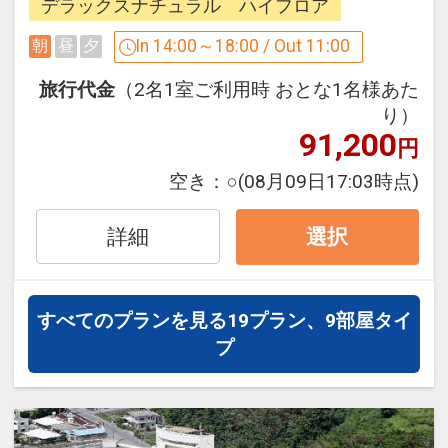
チや、屋内外に設けられたプール、優雅
デラックスナチュラル ハイフロア
□ご予約にあたっての注意事項□
なクルージングメニュー等、多彩なアク
・館内施設の営業時間やサービス内容は
In 14:00～18:00 / Out 11:00
朝
昼
夕
ティビティでリゾートヴァカンスをいっ
変更となる場合がございます。詳しくは
そう楽しく彩ります。
旅行代金
（2名1室ご利用時 おとな1名様あた
ホテルにご確認くださいますようお願い
ビーチ（通年営業）／屋外プール（4-10
り）
申し上げます。
91,200
月）／屋内プール（通年営業）
円
・0～5歳のお子様は、同室の大人1名に
空き：
○
(08月09日17:03時点)
対し1名添寝でご利用いただけます。
■サックスの生演奏”サウンド・オブ・サ
ンセット”のご案内■
詳細
■チェックイン14：00～■
選択
サンセットの時間に合わせ、黄金色に染
美しい海を臨むロビーにてチェックイン
まった南国の風景とともに、心に染み入
のお手続き。ウェルカムドリンクもご用
るサックスの音色をお楽しみいただけま
意しております。
すべてのプランを見る
19プラン、9部屋タイ
す。
プ
■デラックスナチュラルタイプでのご滞
■ご朝食のご案内■
在■
【カフェテラス「ラ・ティーダ」／洋食
居心地の良いナチュラルなインテリアで
ブッフェ】