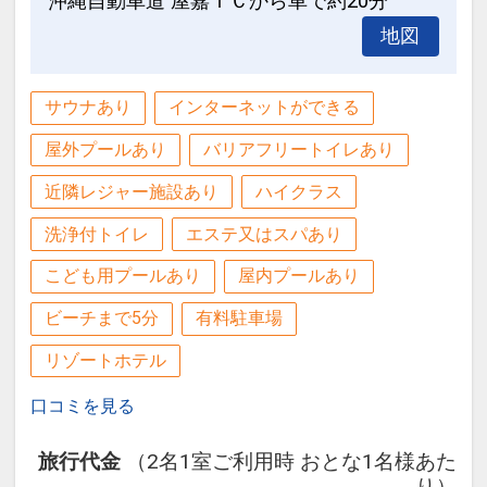
沖縄自動車道 屋嘉ＩＣから車で約20分
前に予約が必要です）
地図
●ハリウッドツイン対応可（部屋タイプ
限定 ／ 事前に予約が必要です）
サウナあり
インターネットができる
ご予約時に「お問合せ・ご要望等メモ」
屋外プールあり
バリアフリートイレあり
欄、またはご予約後「マイページ」にご
希望の旨ご記入ください。
近隣レジャー施設あり
ハイクラス
洗浄付トイレ
エステ又はスパあり
●未就学のお子様は、「カジュアルダイ
ニング パラディ」の朝食ブッフェ及びデ
こども用プールあり
屋内プールあり
ィナーブッフェが無料（ディナーのみ定
ビーチまで5分
有料駐車場
休日あり）
リゾートホテル
※旅行代金に含まれます。
口コミを見る
設定期間：2026年6月1日～2026年10月
旅行代金
（2名1室ご利用時 おとな1名様あた
31日
り）