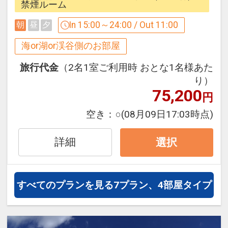
を独占するリゾネックス名護。
禁煙ルーム
※東館へのご宿泊の方は別館となります
混雑することなく、南国リゾートの魅力
ので、隣館への移動がございます。
■駐車場料金のご案内
In 15:00～24:00 / Out 11:00
朝
昼
夕
を満喫できます。
ご面倒おかけいたしますが、ご理解いた
有料 1台につき1泊 ￥2、000（税込み）
絶景を目の前に、心が開放されるステキ
海or湖or渓谷側のお部屋
だけますようよろしく申し上げます。
なひとときをお過ごしください。
※連泊時の客室清掃はございません。タ
設定期間：2026年9月1日～2026年11月
旅行代金
（2名1室ご利用時 おとな1名様あた
オル類とゴミは回収させて頂きます。
30日
り）
客室はすべてオーシャンフロントで名護
75,200
インターネットコース番号：DP-2-
円
湾を一望。
☆ ☆ ☆ ☆ ☆ ☆ ☆ ☆ ☆ ☆ ☆ ☆
200000032310
空き：
○
(08月09日17:03時点)
波の音で目覚める朝。
プライベートビーチで過ごす、リゾート
ゆったりとした時間を過ごしませんか？
詳細
選択
を楽しんでみませんか？
その場に身を置くだけで自然に溶け込む
チェックインが24時まで対応しているの
ような一体感を味わえる、静かで穏やか
で
すべてのプランを見る
7プラン、4部屋タイプ
なリゾネックス名護自慢のビーチ。
余裕をもって観光できます。
ビーチでのんびり読書やうたた寝をした
り、サップやパラセーリングを思う存分
☆ ☆ ☆ ☆ ☆ ☆ ☆ ☆ ☆ ☆ ☆ ☆
堪能したり。