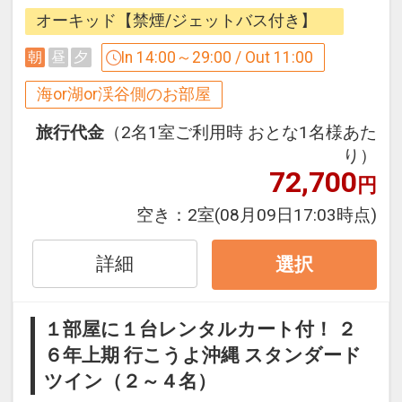
客室は波音を間近に感じる、オーシャン
オーキッド【禁煙/ジェットバス付き】
ビューで人気の2タイプ「オーキッド」
と「アゼリアスイート」よりお選びいた
In 14:00～29:00 / Out 11:00
朝
昼
夕
だけます。
海or湖or渓谷側のお部屋
※ご予約時にどちらかのお部屋タイプを
指定してご予約ください。
旅行代金
（2名1室ご利用時 おとな1名様あた
り）
72,700
◆オーシャンビュールームで人気の【オ
円
ーキッド】◆
空き：
2室
(08月09日17:03時点)
オーシャンビューのバルコニーにあり、
壮大な景色を眺めながら入れるジェット
詳細
選択
バス。
波音をBGMに優雅な楽園時間をお過ごし
ください。
１部屋に１台レンタルカート付！ ２
６年上期 行こうよ沖縄 スタンダード
◆オーシャンビュースイートで人気の
ツイン（２～４名）
【アゼリアスイート】◆