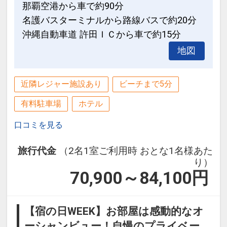
那覇空港から車で約90分
（0980-51-1333）へお問合せくださ
名護バスターミナルから路線バスで約20分
■ご朝食のご案内■
い。
沖縄自動車道 許田ＩＣから車で約15分
【カフェテラス「ラ・ティーダ」／洋食
※各備品には数に限りがございます。予
ブッフェ】
地図
めご了承ください。
テラス席では美しい海を眺めながら、ブ
ッフェで多彩なお料理をお楽しみいただ
必ずお読みください
近隣レジャー施設あり
ビーチまで5分
けます。
■ホテル施設内におきまして、タトゥー
※事前の予告なく変更となる場合がござ
有料駐車場
ホテル
の露出をご遠慮いただいております。
います。予めご了承ください。
・ロビー内・レストラン等のパブリック
口コミを見る
スペースでは上着等をご着用ください。
■チェックアウト11：00■
・プール・ビーチをご利用の際はラッシ
旅行代金
（2名1室ご利用時 おとな1名様あた
り）
ュガード等をご利用ください。
【小さなお子様とご宿泊されるお客様
70,900～84,100
円
・スパ・サウナに関しましてはご利用を
へ】
お断りいたします。
当館では小さなお子様にも安心してご滞
【宿の日WEEK】お部屋は感動的なオ
在いただけるよう、貸出アイテムとして
■レストラン・バーのご利用について■
ーシャンビュー！自慢のプライベー
ベッドガードやベッドスペーサー等、各