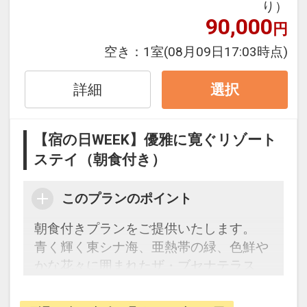
り）
申し上げます。
90,000
円
・0～5歳のお子様は、同室の大人1名に
対し1名添寝でご利用いただけます。
空き：
1室
(08月09日17:03時点)
■チェックイン14：00～■
詳細
選択
美しい海を臨むロビーにてチェックイン
のお手続き。ウェルカムドリンクもご用
【宿の日WEEK】優雅に寛ぐリゾート
意しております。
ステイ（朝食付き）
■デラックスナチュラルタイプでのご滞
このプランのポイント
在■
居心地の良いナチュラルなインテリアで
朝食付きプランをご提供いたします。
整えられたスタンダードルーム。
青く輝く東シナ海、亜熱帯の緑、色鮮や
かな花々に囲まれたザ・ブセナテラス
■アクティビティのご案内■
で、極上の休日をお過ごしください。
約760ｍもの白い砂浜が続く美しいビー