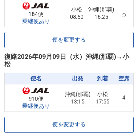
小松
沖縄(那覇)
184便
08:50
16:25
乗継便あり
便を変更する
復路
2026年09月09日（水）
沖縄(那覇)
→
小
松
便名
出発
到着
空席
沖縄(那覇)
小松
4
910便
13:15
17:55
乗継便あり
便を変更する