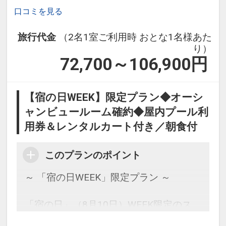
インターネットコース番号：DP-1-
口コミを見る
17445498
設定期間：2026年6月1日～2026年10月
旅行代金
（2名1室ご利用時 おとな1名様あた
31日
り）
インターネットコース番号：DP-1-
72,700～106,900
円
17511293
【宿の日WEEK】限定プラン◆オーシ
ャンビュールーム確約◆屋内プール利
用券＆レンタルカート付き／朝食付
このプランのポイント
～ 「宿の日WEEK」限定プラン ～
「宿の日」（8月10日）WEEK限定のス
ペシャルプランをご用意いたしました。