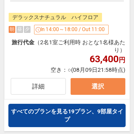
■アクティビティのご案内■
で、極上の休日をお過ごしください。
約760ｍもの白い砂浜が続く美しいビー
チや、屋内外に設けられたプール、優雅
デラックスナチュラル ハイフロア
□ご予約にあたっての注意事項□
なクルージングメニュー等、多彩なアク
・館内施設の営業時間やサービス内容は
In 14:00～18:00 / Out 11:00
朝
昼
夕
ティビティでリゾートヴァカンスをいっ
変更となる場合がございます。詳しくは
そう楽しく彩ります。
旅行代金
（2名1室ご利用時 おとな1名様あた
ホテルにご確認くださいますようお願い
ビーチ（通年営業）／屋外プール（4-10
り）
申し上げます。
63,400
月）／屋内プール（通年営業）
円
・0～5歳のお子様は、同室の大人1名に
空き：
○
(08月09日21:58時点)
対し1名添寝でご利用いただけます。
■サックスの生演奏”サウンド・オブ・サ
ンセット”のご案内■
詳細
■チェックイン14：00～■
選択
サンセットの時間に合わせ、黄金色に染
美しい海を臨むロビーにてチェックイン
まった南国の風景とともに、心に染み入
のお手続き。ウェルカムドリンクもご用
るサックスの音色をお楽しみいただけま
意しております。
すべてのプランを見る
19プラン、9部屋タイ
す。
プ
■デラックスナチュラルタイプでのご滞
■ご朝食のご案内■