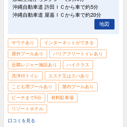
●ベビーカー＆ベビーベッド＆ベビーガ
沖縄自動車道 許田ＩＣから車で約5分
ード等の無料貸し出し♪（数量限定 ／ 事
沖縄自動車道 屋嘉ＩＣから車で約20分
前に予約が必要です）
地図
●ハリウッドツイン対応可（部屋タイプ
限定 ／ 事前に予約が必要です）
サウナあり
インターネットができる
ご予約時に「お問合せ・ご要望等メモ」
屋外プールあり
バリアフリートイレあり
欄、またはご予約後「マイページ」にご
希望の旨ご記入ください。
近隣レジャー施設あり
ハイクラス
洗浄付トイレ
エステ又はスパあり
●未就学のお子様は、「カジュアルダイ
ニング パラディ」の朝食ブッフェ及びデ
こども用プールあり
屋内プールあり
ィナーブッフェが無料（ディナーのみ定
ビーチまで5分
有料駐車場
休日あり）
リゾートホテル
※旅行代金に含まれます。
口コミを見る