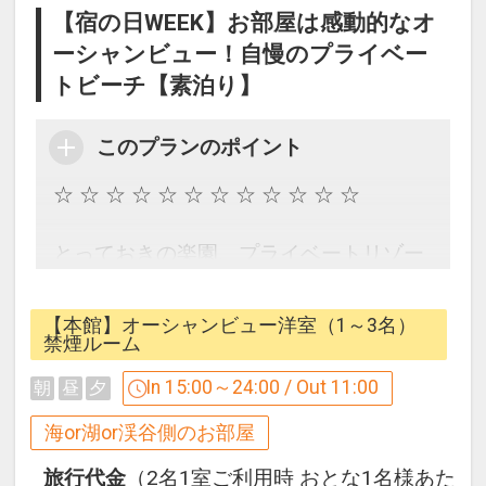
【宿の日WEEK】お部屋は感動的なオ
在いただけるよう、貸出アイテムとして
■レストラン・バーのご利用について■
ーシャンビュー！自慢のプライベー
ベッドガードやベッドスペーサー等、各
・メインダイニング「ファヌアン」・鉄
種備品を用意しております。
トビーチ【素泊り】
板焼レストラン「龍潭」のご利用は小学
（例：ベッドガード、ベッドスペーサ
生以上とさせていただきます。
ー、ベビーベッド、ベビーカー等）
このプランのポイント
・メインダイニング「ファヌアン」ディ
お手配をご希望の際は、ホテル代表
ナータイムは、男性はシャツと膝の隠れ
☆ ☆ ☆ ☆ ☆ ☆ ☆ ☆ ☆ ☆ ☆ ☆
（0980-51-1333）へお問合せくださ
るパンツ、女性はリゾートドレスやワン
い。
ピース等、
とっておきの楽園、プライベートリゾー
※各備品には数に限りがございます。予
華やかな装いでお越しください。サンダ
ト。
めご了承ください。
ルやスリッパ、およびそれらに準ずる履
地元の人も訪れない、小さな天然ビーチ
【本館】オーシャンビュー洋室（1～3名）
物でのご来店はご遠慮ください。
を独占するリゾネックス名護。
禁煙ルーム
必ずお読みください
・バー施設のご利用について未成年者の
混雑することなく、南国リゾートの魅力
■ホテル施設内におきまして、タトゥー
In 15:00～24:00 / Out 11:00
朝
昼
夕
21時以降のご利用をご遠慮いただいてお
を満喫できます。
の露出をご遠慮いただいております。
ります。
絶景を目の前に、心が開放されるステキ
海or湖or渓谷側のお部屋
・ロビー内・レストラン等のパブリック
なひとときをお過ごしください。
スペースでは上着等をご着用ください。
■駐車場料金のご案内
旅行代金
（2名1室ご利用時 おとな1名様あた