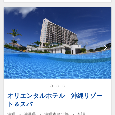
り、サップやパラセーリングを思う存分
☆ ☆ ☆ ☆ ☆ ☆ ☆ ☆ ☆ ☆ ☆ ☆
堪能したり。
少し疲れたら、太陽を避けて部屋のバル
【お部屋】
コニーやレストランのテラスでひと休
すべてのお部屋がオーシャンフロント・
み。
ベランダ付のお部屋。
時間や移動を気にせず、マイペースに伸
洋室、和洋室のお部屋を揃え、開放的に
び伸びと過ごせます。
伸び伸びとお寛ぎいただけます。
※ 遊泳時期：通年
美しい海を眺めながら、開放的なゆった
りとした時間をお愉しみください。
設定期間：2026年9月1日～2026年11月
・連泊時の客室清掃はございません。た
30日
だし、タオル類とゴミは回収させて頂き
インターネットコース番号：DP-2-
ます。
200000045519
オリエンタルホテル 沖縄リゾー
ト＆スパ
【お食事】
沖縄
沖縄県
沖縄本島北部
名護
大自然と太陽の恵みをいっぱいに受けて