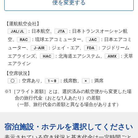
便を変更する
【運航航空会社】
：日本航空、
：日本トランスオーシャン航
JAL/JL
JTA
空、
：琉球エアコミューター、
：日本エアコミ
RAC
JAC
ューター、
：ジェイ・エア、
：フジドリーム
J-AIR
FDA
エアラインズ、
：北海道エアシステム、
：天草
HAC
AMX
エアライン
【空席状況】
：空席あり、
：残席数、
：満席
〇
1～8
×
※1［フライト差額］とは、選択済みの航空便から変更した場
合の旅行代金（おとな1人あたり）の差額
（一部、旅行代金の差額と異なる場合があります）
宿泊施設・ホテルを選択してください
表示されている空き状況と基本代金は一定時間ごと