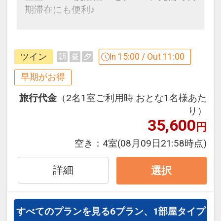
連泊の場合、
期滞在にも便利♪
１泊目より１泊につきおひとり様
５００
円引
早めのお申し込みがお得！【早３０】
早期予約限定！３０日前までのご予約が
※他の割引との併用はできません。
ツイン
In 15:00 / Out 11:00
朝
昼
夕
お得です！
※割引適用後のご旅行代金は、カレンダ
※本プランは３０日前までの予約受付で
早期がお得
ーからお進みいただいた後表示される
す。２９日前以降の人数変更、おとな・
「空室照会結果確認画面」でご確認くだ
旅行代金
（2名1室ご利用時 おとな1名様あた
こどもの内訳変更はできません。
さい。
り）
※宿泊期間中すべての日において人数・
35,600
円
うれしいポイント
氏名・客室タイプ・食事条件・プラン同
●グループホテルオリジナル「日本最西
空き：
4室
(08月09日21:58時点)
一であることが割引適用の条件となりま
端・最南端 竹富島の湯」の入浴剤の素１
す。
パック付！
詳細
選択
うれしいポイント
※旅行代金に含まれます。
●グループホテルオリジナル「日本最西
すべてのプランを見る
6プラン、1部屋タイプ
端・最南端 竹富島の湯」の入浴剤の素１