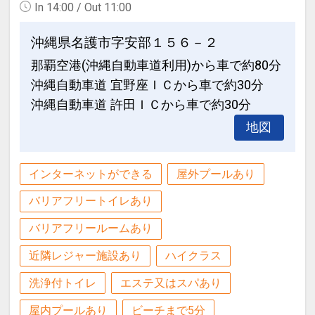
In 14:00 / Out 11:00
燥機を設置致します）
●名護市役所・市営運動公園に程近く、
名護市街地に立地♪
沖縄県名護市字安部１５６－２
●インターネット用ＰＣ・図書コーナー
那覇空港(沖縄自動車道利用)から車で約80分
あり♪
●客室フロアへ乾燥室を設置♪（ガス式乾
沖縄自動車道 宜野座ＩＣから車で約30分
燥機を設置致します）
大浴場のご案内
沖縄自動車道 許田ＩＣから車で約30分
最上階の海側に面した、大浴場を併設。
地図
●インターネット用ＰＣ・図書コーナー
宿泊者専用となります。（代金不要）
あり♪
【営業時間】
インターネットができる
屋外プールあり
ＡＭ６：００～９：００
大浴場のご案内
ＰＭ１６：００～２２：００
バリアフリートイレあり
最上階の海側に面した、大浴場を併設。
宿泊者専用となります。（代金不要）
バリアフリールームあり
※バスタオル・浴衣は客室に備え付けの
【営業時間】
物をご利用ください。
近隣レジャー施設あり
ハイクラス
ＡＭ６：００～９：００
ＰＭ１６：００～２２：００
洗浄付トイレ
エステ又はスパあり
屋内プールあり
ビーチまで5分
設定期間：2026年4月1日～2027年3月