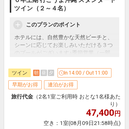
６年上期 行こうよ沖縄 スタンダード
◆オーシャンビュースイートで人気の
ツイン（２～４名）
【アゼリアスイート】◆
バルコニーやガラス張りのバスルームか
このプランのポイント
らは大浦湾を望み、
夕方になると赤く染まる夕陽が天蓋付き
ホテルには、自然豊かな天然ビーチと、
ベッドに反射して、お部屋全体を茜色に
シーンに応じてお楽しみいただける３つ
包みます。
のプールがございます♪季節営業（一部
通年営業あり）
波音を間近に感じるオーシャンビュール
ツイン
In 14:00 / Out 11:00
朝
昼
夕
ームで、ゆっくりと流れる時間をご堪能
【９０日前までの申込がお得】早期申込
ください。
割引がございます
早期がお得
連泊がお得
ご宿泊の９０日前までにお申し込みにな
旅行代金
（2名1室ご利用時 おとな1名様あた
＜ プランのご案内 ＞
ると
り）
○レンタルカートが滞在中1台 代金不要
１泊につきおひとり様
２，０００円引
47,400
円
でご利用可 ※要運転免許証
○インドアプール「レインフォレスト」
※早期申込期間を過ぎてからの変更（人
空き：
1室
(08月09日21:58時点)