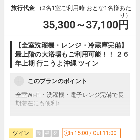
旅行代金
（2名1室ご利用時 おとな1名様あた
り）
35,300～37,100
円
【全室洗濯機・レンジ・冷蔵庫完備】
最上階の大浴場もご利用可能！！ ２６
年上期 行こうよ沖縄 ツイン
このプランのポイント
全室Wi-Fi・洗濯機・電子レンジ完備で長
期滞在にも便利♪
【９０日前までの申込がお得】早期申込
割引がございます
ツイン
In 15:00 / Out 11:00
朝
昼
夕
ご宿泊の９０日前までにお申し込みにな