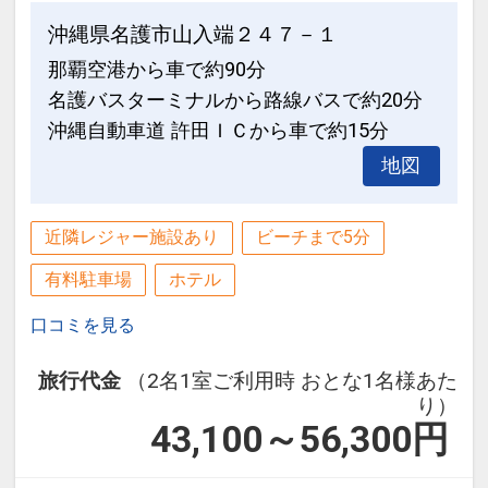
るサックスの音色をお楽しみいただけま
ー、ベビーベッド、ベビーカー等）
沖縄県名護市山入端２４７－１
す。
お手配をご希望の際は、ホテル代表
那覇空港から車で約90分
（0980-51-1333）へお問合せくださ
名護バスターミナルから路線バスで約20分
■ご朝食のご案内■
い。
沖縄自動車道 許田ＩＣから車で約15分
【カフェテラス「ラ・ティーダ」／洋食
※各備品には数に限りがございます。予
ブッフェ】
地図
めご了承ください。
テラス席では美しい海を眺めながら、ブ
ッフェで多彩なお料理をお楽しみいただ
必ずお読みください
近隣レジャー施設あり
ビーチまで5分
けます。
■ホテル施設内におきまして、タトゥー
※事前の予告なく変更となる場合がござ
有料駐車場
ホテル
の露出をご遠慮いただいております。
います。予めご了承ください。
・ロビー内・レストラン等のパブリック
口コミを見る
スペースでは上着等をご着用ください。
■チェックアウト11：00■
・プール・ビーチをご利用の際はラッシ
旅行代金
（2名1室ご利用時 おとな1名様あた
り）
ュガード等をご利用ください。
【小さなお子様とご宿泊されるお客様
43,100～56,300
円
・スパ・サウナに関しましてはご利用を
へ】
お断りいたします。
当館では小さなお子様にも安心してご滞