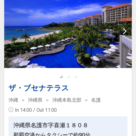
インターネットコース番号：DP-1-
17314859
ホテルからのおもてなし
●カヌチャゴルフコースが宿泊者割引料
金でプレー可能♪
カヌチャゴルフコース・・・１８ホール
／ パー７２ ／ ６，００９ヤード
ビジター料金より、２，０００円 ～ 最
大６，０００円もお得！
●レンタルクラブ＆シューズセットの割
ザ・ブセナテラス
引特典付！（通常６，６００円 → ３，
５００円）
沖縄
沖縄県
沖縄本島北部
名護
In 14:00 / Out 11:00
※旅行代金に含まれます。
沖縄県名護市字喜瀬１８０８
お子様連れのおもてなし
那覇空港からタクシーで約90分