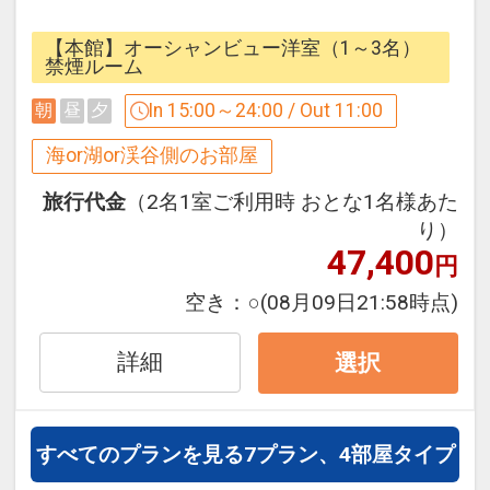
ト。
受け渡しは、当ホテルの本館にて行って
21時以降のご利用をご遠慮いただいてお
地元の人も訪れない、小さな天然ビーチ
おります。
【本館】オーシャンビュー洋室（1～3名）
ります。
を独占するリゾネックス名護。
禁煙ルーム
※東館へのご宿泊の方は別館となります
混雑することなく、南国リゾートの魅力
ので、隣館への移動がございます。
■駐車場料金のご案内
In 15:00～24:00 / Out 11:00
朝
昼
夕
を満喫できます。
ご面倒おかけいたしますが、ご理解いた
有料 1台につき1泊 ￥2、000（税込み）
絶景を目の前に、心が開放されるステキ
海or湖or渓谷側のお部屋
だけますようよろしく申し上げます。
なひとときをお過ごしください。
※連泊時の客室清掃はございません。タ
設定期間：2026年9月1日～2026年11月
旅行代金
（2名1室ご利用時 おとな1名様あた
オル類とゴミは回収させて頂きます。
30日
り）
客室はすべてオーシャンフロントで名護
47,400
インターネットコース番号：DP-2-
円
湾を一望。
☆ ☆ ☆ ☆ ☆ ☆ ☆ ☆ ☆ ☆ ☆ ☆
200000032310
空き：
○
(08月09日21:58時点)
波の音で目覚める朝。
プライベートビーチで過ごす、リゾート
ゆったりとした時間を過ごしませんか？
詳細
選択
を楽しんでみませんか？
その場に身を置くだけで自然に溶け込む
チェックインが24時まで対応しているの
ような一体感を味わえる、静かで穏やか
で
すべてのプランを見る
7プラン、4部屋タイプ
なリゾネックス名護自慢のビーチ。
余裕をもって観光できます。
ビーチでのんびり読書やうたた寝をした