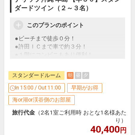
「空室照会結果確認画面」でご確認くだ
ダードツイン（２～３名）
さい
※宿泊期間中すべての日において人数・
このプランのポイント
氏名・客室タイプ・食事条件・プラン同
一であることが割引適用の条件となりま
●ビーチまで徒歩０分！
す。
●許田ＩＣまで車で約３分！
●１階にコンビニもあり便利！
連泊割引 設定除外日
下記期間は割引除外となります。
スタンダードルーム
朝
昼
夕
早めのお申し込みがお得！【早３０】
【７月】１７～３１日
早期予約限定！３０日前までのご予約が
In 15:00 / Out 11:00
早期がお得
【８月】１～３１日
お得です！
海or湖or渓谷側のお部屋
【９月】１８～２３日
※本プランは３０日前までの予約受付で
す。２９日前以降の人数変更、おとな・
旅行代金
（2名1室ご利用時 おとな1名様あた
こどもの内訳変更はできません。
り）
当プランのここがポイント！
40,400
円
●レンタルカート（５名乗り）が１部屋