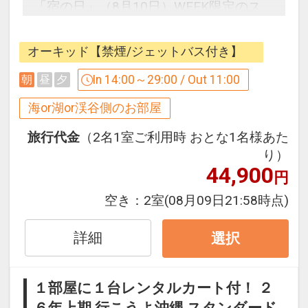
「宿の日」（8月10日）WEEK限定のス
ペシャルプランをご用意いたしました。
客室は波音を間近に感じる、オーシャン
オーキッド【禁煙/ジェットバス付き】
ビューで人気の2タイプ「オーキッド」
と「アゼリアスイート」よりお選びいた
In 14:00～29:00 / Out 11:00
朝
昼
夕
だけます。
海or湖or渓谷側のお部屋
※ご予約時にどちらかのお部屋タイプを
指定してご予約ください。
旅行代金
（2名1室ご利用時 おとな1名様あた
り）
44,900
◆オーシャンビュールームで人気の【オ
円
ーキッド】◆
空き：
2室
(08月09日21:58時点)
オーシャンビューのバルコニーにあり、
壮大な景色を眺めながら入れるジェット
詳細
選択
バス。
波音をBGMに優雅な楽園時間をお過ごし
ください。
１部屋に１台レンタルカート付！ ２