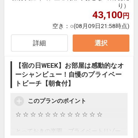
・プール・ビーチをご利用の際はラッシ
り）
有料 1台につき1泊 ￥2、000（税込み）
客室はすべてオーシャンフロントで名護
ュガード等をご利用ください。
43,100
円
湾を一望。
・スパ・サウナに関しましてはご利用を
設定期間：2026年9月1日～2026年11月
波の音で目覚める朝。ゆったりとした時
空き：
○
(08月09日21:58時点)
お断りいたします。
30日
間を過ごしませんか？
インターネットコース番号：DP-2-
詳細
選択
■レストラン・バーのご利用について■
200000032310
☆ ☆ ☆ ☆ ☆ ☆ ☆ ☆ ☆ ☆ ☆ ☆
・メインダイニング「ファヌアン」・鉄
板焼レストラン「龍潭」のご利用は小学
【宿の日WEEK】お部屋は感動的なオ
【お部屋】
生以上とさせていただきます。
ーシャンビュー！自慢のプライベー
すべてのお部屋がオーシャンフロント・
・メインダイニング「ファヌアン」ディ
トビーチ【朝食付】
ベランダ付のお部屋。
ナータイムは、男性はシャツと膝の隠れ
洋室、和洋室のお部屋を揃え、開放的に
るパンツ、女性はリゾートドレスやワン
伸び伸びとお寛ぎいただけます。
このプランのポイント
ピース等、
美しい海を眺めながら、開放的なゆった
華やかな装いでお越しください。サンダ
☆ ☆ ☆ ☆ ☆ ☆ ☆ ☆ ☆ ☆ ☆ ☆
りとした時間をお愉しみください。
ルやスリッパ、およびそれらに準ずる履
物でのご来店はご遠慮ください。
とっておきの楽園、プライベートリゾー
※チェックイン・アウトとお部屋の鍵の
・バー施設のご利用について未成年者の