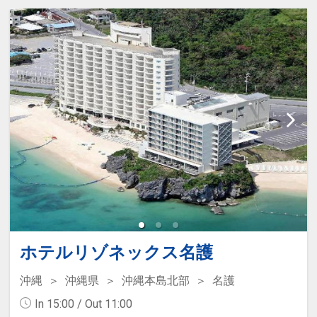
在■
【カフェテラス「ラ・ティーダ」／洋食
居心地の良いナチュラルなインテリアで
ブッフェ】
整えられたスタンダードルーム。
テラス席では美しい海を眺めながら、ブ
ッフェで多彩なお料理をお楽しみいただ
■アクティビティのご案内■
けます。
約760ｍもの白い砂浜が続く美しいビー
※事前の予告なく変更となる場合がござ
チや、屋内外に設けられたプール、優雅
います。予めご了承ください。
なクルージングメニュー等、多彩なアク
ティビティでリゾートヴァカンスをいっ
■チェックアウト11：00■
そう楽しく彩ります。
ビーチ（通年営業）／屋外プール（4-10
【小さなお子様とご宿泊されるお客様
月）／屋内プール（通年営業）
へ】
当館では小さなお子様にも安心してご滞
■サックスの生演奏”サウンド・オブ・サ
ホテルリゾネックス名護
在いただけるよう、貸出アイテムとして
ンセット”のご案内■
ベッドガードやベッドスペーサー等、各
沖縄
沖縄県
沖縄本島北部
名護
サンセットの時間に合わせ、黄金色に染
種備品を用意しております。
In 15:00 / Out 11:00
まった南国の風景とともに、心に染み入
（例：ベッドガード、ベッドスペーサ