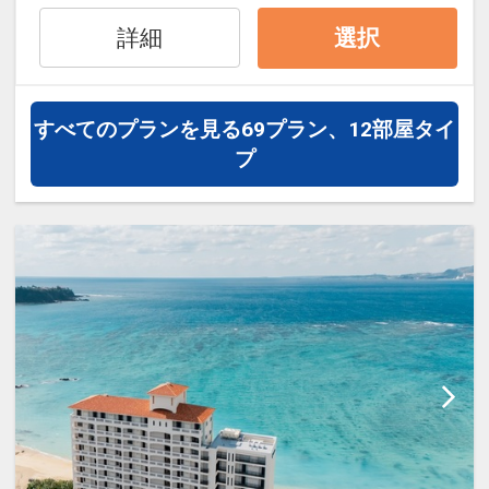
が滞在中ご利用可能（追加代金不要）
数の内訳・客室タイプ・食事条件・プラ
※19時からのナイトプールもご利用いた
ン・氏名・人員・泊数の増減等の変更）
詳細
選択
だけます
があった場合、早期申込割引は適用され
ません。
◆ ホテルからのおもてなし ◆
※割引適用後のご旅行代金は、カレンダ
すべてのプランを見る
69プラン、12部屋タイ
・ガーデンプール・ビーチサイドプール
ーからお進みいただいた後表示される
プ
が利用可能（夏季限定）
「空室照会結果確認画面」でご確認くだ
・カヌチャゴルフコースが宿泊者割引料
さい。
金でプレー可能
・一室につきミネラルウォーターを2本
【６０日前までの申込がお得】早期申込
ご用意
割引がございます
ご宿泊の６０日前までにお申し込みにな
◆ 朝食のご案内 ◆
ると
・和食レストラン「神着」・・和御膳
1泊につきおひとり様
１，０００円引
・カジュアルダイニング「パラデ
ィ」・・バイキング
※早期申込期間を過ぎてからの変更（人
※状況により、営業内容が変更する可能
数の内訳・客室タイプ・食事条件・プラ