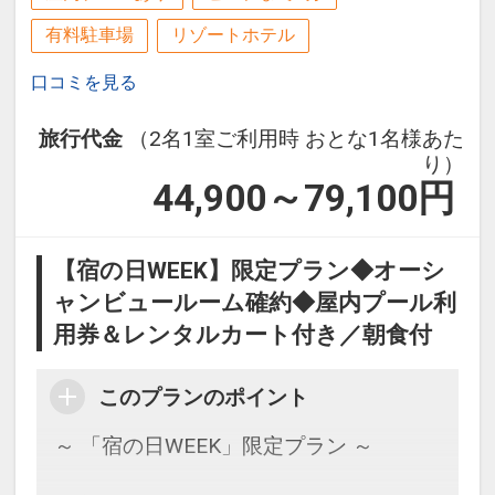
※バスタオル・浴衣は客室に備え付けの
31日
有料駐車場
リゾートホテル
物をご利用ください。
インターネットコース番号：DP-1-
口コミを見る
17445498
設定期間：2026年6月1日～2026年10月
旅行代金
（2名1室ご利用時 おとな1名様あた
31日
り）
インターネットコース番号：DP-1-
44,900～79,100
円
17511293
【宿の日WEEK】限定プラン◆オーシ
ャンビュールーム確約◆屋内プール利
用券＆レンタルカート付き／朝食付
このプランのポイント
～ 「宿の日WEEK」限定プラン ～