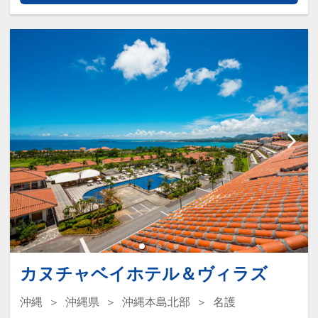
連泊特色
パック付！
●３連泊以上で、お部屋でご利用いただ
ける洗濯ジェルボール付（１部屋につき
※旅行代金に含まれます。
２個／１回のみ）
●「素泊まりのお客様」は、３連泊以上
連泊特色
で滞在中朝食を１回無料サービス！
●３連泊以上で、お部屋でご利用いただ
ける洗濯ジェルボール付（１部屋につき
※旅行代金に含まれます。
２個／１回のみ）
●「素泊まりのお客様」は、３連泊以上
ここがポイント！
で滞在中朝食を１回無料サービス！
●全室Wi-Fi・洗濯機・テレビ・冷蔵庫・
ポット完備で長期滞在に対応♪
※旅行代金に含まれます。
●名護市役所・市営運動公園に程近く、
ここがポイント！
名護市街地に立地♪
カヌチャベイホテル＆ヴィラズ
●全室Wi-Fi・洗濯機・テレビ・冷蔵庫・
ポット完備で長期滞在に対応♪
沖縄
沖縄県
沖縄本島北部
名護
●客室フロアへ乾燥室を設置♪（ガス式乾