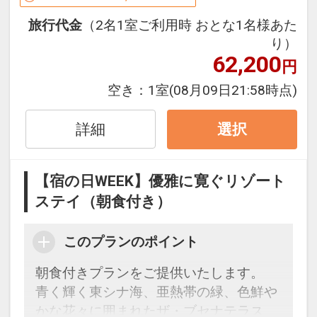
変更となる場合がございます。詳しくは
旅行代金
（2名1室ご利用時 おとな1名様あた
ホテルにご確認くださいますようお願い
り）
申し上げます。
62,200
円
・0～5歳のお子様は、同室の大人1名に
対し1名添寝でご利用いただけます。
空き：
1室
(08月09日21:58時点)
■チェックイン14：00～■
詳細
選択
美しい海を臨むロビーにてチェックイン
のお手続き。ウェルカムドリンクもご用
【宿の日WEEK】優雅に寛ぐリゾート
意しております。
ステイ（朝食付き）
■デラックスナチュラルタイプでのご滞
このプランのポイント
在■
居心地の良いナチュラルなインテリアで
朝食付きプランをご提供いたします。
整えられたスタンダードルーム。
青く輝く東シナ海、亜熱帯の緑、色鮮や
かな花々に囲まれたザ・ブセナテラス