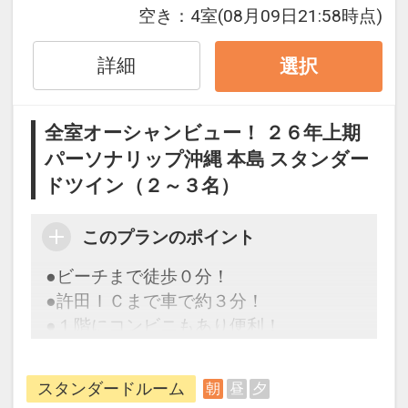
設定期間：2026年4月1日～2026年11月
空き：
4室
(08月09日21:58時点)
につき１台付♪ 広大なホテル敷地の移動
30日
に便利です。（通常５，５００円／１
インターネットコース番号：DP-1-
詳細
選択
日）
17314863
全室オーシャンビュー！ ２６年上期
パーソナリップ沖縄 本島 スタンダー
ドツイン（２～３名）
このプランのポイント
●ビーチまで徒歩０分！
●許田ＩＣまで車で約３分！
●１階にコンビニもあり便利！
スタンダードルーム
朝
昼
夕
【連泊するとお得】連泊割引がございま