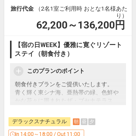
設定期間：2026年6月1日～2026年10月
旅行代金
（2名1室ご利用時 おとな1名様あた
31日
り）
インターネットコース番号：DP-1-
62,200～136,200
円
17513351
【宿の日WEEK】優雅に寛ぐリゾート
ステイ（朝食付き）
このプランのポイント
朝食付きプランをご提供いたします。
青く輝く東シナ海、亜熱帯の緑、色鮮や
かな花々に囲まれたザ・ブセナテラス
で、極上の休日をお過ごしください。
デラックスナチュラル
朝
昼
夕
□ご予約にあたっての注意事項□
・館内施設の営業時間やサービス内容は
In 14:00～18:00 / Out 11:00