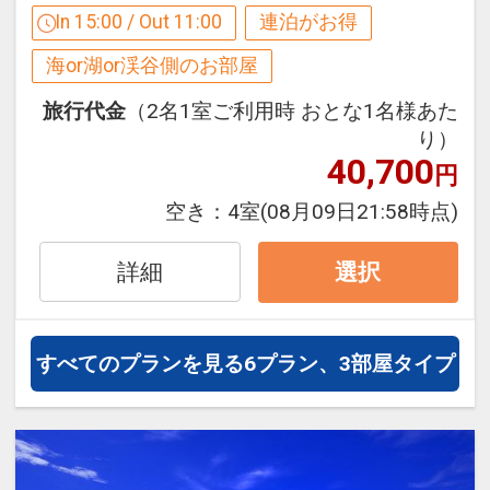
※要運転免許
す
In 15:00 / Out 11:00
連泊がお得
※旅行代金に含まれます。
連泊の場合、
海or湖or渓谷側のお部屋
２泊目より１泊につきおひとり様
７００
連泊ポイント！
円引
旅行代金
（2名1室ご利用時 おとな1名様あた
●２連泊以上のお客様に
り）
カヌチャチケット付（2連泊で1人2枚、
40,700
※割引適用後のご旅行代金は、カレンダ
円
3連泊で1人3枚、4連泊で1人4枚※以
ーからお進みいただいた後表示される
空き：
4室
(08月09日21:58時点)
降・・1泊増えるごとに+1枚）
「空室照会結果確認画面」でご確認くだ
・枚数に応じて20種類以上のメニューか
さい。
詳細
選択
らご利用いただけます。詳しくはホテル
※宿泊期間中すべての日において人数・
へお問い合わせください。
氏名・客室タイプ・食事条件・プラン同
一であることが割引適用の条件となりま
すべてのプランを見る
6プラン、3部屋タイプ
●３連泊以上のお客様に
す。
滞在中、夕食１回分付（和食・中華・ブ
ッフェ・BBQより選択可） ※定休日あり
設定期間：2026年4月1日～2026年11月
30日
※旅行代金に含まれます。