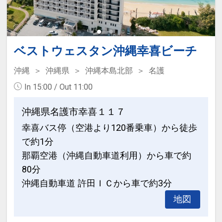
性がございます。
ン・氏名・人員・泊数の増減等の変更）
があった場合、早期申込割引は適用され
◆ ご案内 ◆
ません。
・客室内Wi-Fi利用可
※割引適用後のご旅行代金は、カレンダ
ベストウェスタン沖縄幸喜ビーチ
・ベビーベッド、ベビーカー、ベッドガ
ーからお進みいただいた後表示される
沖縄
沖縄県
沖縄本島北部
名護
ードのレンタルあり（要事前予約）
「空室照会結果確認画面」でご確認くだ
・コインランドリーあり※洗剤は自動投
In 15:00 / Out 11:00
さい。
入式です
沖縄県名護市幸喜１１７
【３０日前までの申込がお得】早期申込
設定期間：2026年8月1日～2026年11月
幸喜バス停（空港より120番乗車）から徒歩
割引がございます
30日
で約1分
ご宿泊の３０日前までにお申し込みにな
インターネットコース番号：DP-2-
ると
那覇空港（沖縄自動車道利用）から車で約
200000045521
1泊につきおひとり様
５００円引
80分
沖縄自動車道 許田ＩＣから車で約3分
※早期申込期間を過ぎてからの変更（人
地図
数の内訳・客室タイプ・食事条件・プラ