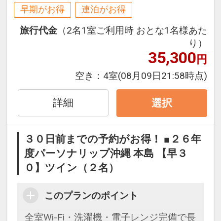
ると
早期がお得
連泊がお得
１泊につきおひとり様
５００円引
旅行代金
（2名1室ご利用時 おとな1名様あた
り）
※早期申込期間を過ぎてからの変更（人
35,300
円
数の内訳・客室タイプ・食事条件・プラ
ン・氏名・人員・泊数の増減等の変更）
空き：
4室
(08月09日21:58時点)
があった場合、早期申込割引は適用され
ません。
詳細
選択
※他の割引との併用はできません。
※割引適用後のご旅行代金は、カレンダ
３０日前までの予約がお得！ ■２６年
ーからお進みいただいた後表示される
度パーソナリップ沖縄 本島 【早３
「空室照会結果確認画面」でご確認くだ
０】ツイン（２名）
さい。
【連泊するとお得】連泊割引がございま
このプランのポイント
す
全室Wi-Fi・洗濯機・電子レンジ完備で長