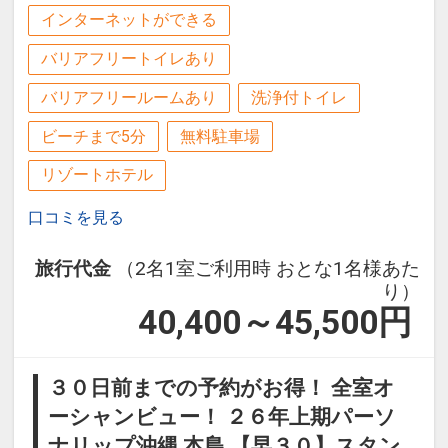
ン・氏名・人員・泊数の増減等の変更）
インターネットができる
があった場合、早期申込割引は適用され
ません。
バリアフリートイレあり
※割引適用後のご旅行代金は、カレンダ
バリアフリールームあり
洗浄付トイレ
ーからお進みいただいた後表示される
「空室照会結果確認画面」でご確認くだ
ビーチまで5分
無料駐車場
さい。
リゾートホテル
【連泊するとお得】連泊割引がございま
口コミを見る
す ※一部除外日あり
旅行代金
（2名1室ご利用時 おとな1名様あた
連泊の場合、
り）
1泊目より1泊につきおひとり様
おとな
40,400～45,500
円
１，０００円引、こどもA５００円引
※他の割引との重複はできません。
３０日前までの予約がお得！ 全室オ
※割引適用後のご旅行代金は、カレンダ
ーシャンビュー！ ２６年上期パーソ
ーからお進みいただいた後表示される
ナリップ沖縄 本島 【早３０】スタン