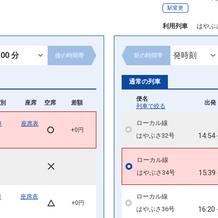
駅変更
利用列車
はやぶ
後の
時間帯
前の
時間帯
通常の列車
便名
別
座席
空席
差額
出発 
列車で絞る
ローカル線
車
座席表
+0円
14:54
はやぶさ32号
ローカル線
15:39
はやぶさ34号
ローカル線
車
座席表
+0円
16:20
はやぶさ36号