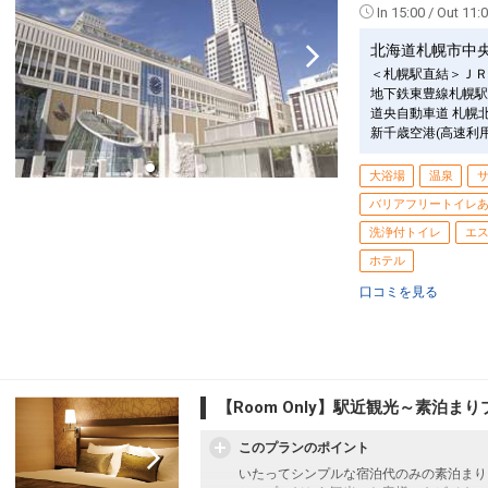
In 15:00 / Out 11:
北海道札幌市中
＜札幌駅直結＞ＪＲ
地下鉄東豊線札幌駅
道央自動車道 札幌
新千歳空港(高速利
大浴場
温泉
バリアフリートイレ
洗浄付トイレ
エ
ホテル
口コミを見る
【Room Only】駅近観光～素泊ま
このプランのポイント
いたってシンプルな宿泊代のみの素泊まり