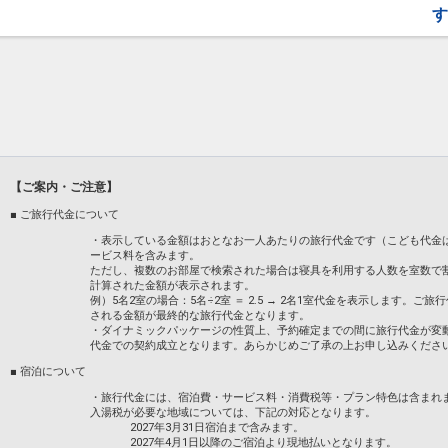
す
★ご宿泊者限定早朝ご入浴！
6:00～9:00(最終受付8:30)
・午前中は温泉風呂とバイブラバスのみ開
ご注意事項
・マイル積算対象外のプランでございます
設定期間：2023年9月26日～2027年3月3
インターネットコース番号：DP-2-2000000
【ご案内・ご注意】
■ ご旅行代金について
・表示している金額はおとなお一人あたりの旅行代金です（こども代金
ービス料を含みます。
ただし、複数のお部屋で検索された場合は寝具を利用する人数を室数で
計算された金額が表示されます。
例）5名2室の場合：5名÷2室 ＝ 2.5 → 2名1室代金を表示します
される金額が最終的な旅行代金となります。
・ダイナミックパッケージの性質上、予約確定までの間に旅行代金が変
代金での契約成立となります。あらかじめご了承の上お申し込みくださ
■ 宿泊について
・旅行代金には、宿泊費・サービス料・消費税等・プラン特色は含まれ
入湯税が必要な地域については、下記の対応となります。
2027年3月31日宿泊まで含みます。
2027年4月1日以降のご宿泊より現地払いとなります。