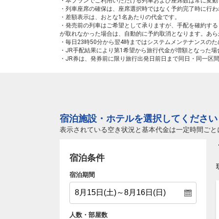
・本プランでご利用いただける列車および座席数は常に変動
・列車座席の確保は、座席選択時ではなく予約完了時に行わ
・差額表示は、おとな1名あたりの代金です。
・発売前の列車はご希望として承りますが、手配を確約する
が取れなかった場合は、自動的に予約取消となります。あら
・毎日23時50分から翌4時まではシステムメンテナンスの
・JR手配結果により第1希望から旅行代金が増額となった
・JR券は、発券前に限り旅行出発日前日まで同日・同一区
宿泊施設・ホテルを選択してください
表示されている空き状況と基本代金は一定時間ごと
宿泊条件
宿泊期間
人数・部屋数