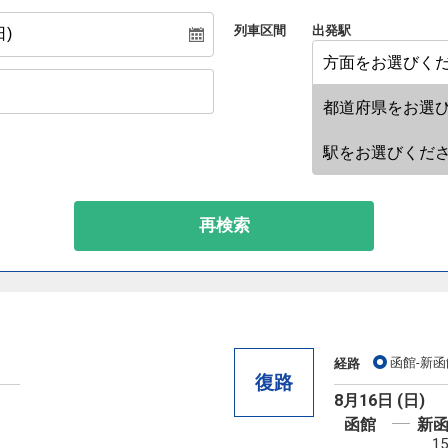
列車区間
出発駅
再検索
函館-新函
経路
復路
8月16日 (日)
函館
新
1