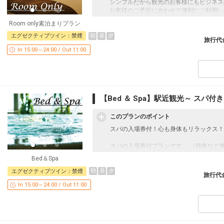
シンプルだから観光のお客様にもビジネス
お客様のご予定に合わせて便利にご利用い
Room only素泊まりプラン
朝
昼
夕
エグゼクティブツイン：禁煙
ご注意事項
旅行代
In 15:00～24:00 / Out 11:00
・マイル積算対象外のプランでございます
※プランにスパは付いておりません。チェ
【ご宿泊者】1910円(翌日の早朝営業までご
≪ご注意！！スパご利用は18歳以上の方
【Bed ＆ Spa】駅近観光～ スパ付
設定期間：2023年9月26日～2027年3月3
インターネットコース番号：DP-2-2000000
このプランのポイント
スパの入場券付！心も身体もリラックス！
スパの入場券付プランです。 （朝食など
「月の島」という意味のスパ「プラウブラ
Bed＆Spa
スパでゆっくり、お部屋でぐっすり・・・
朝
昼
夕
エグゼクティブツイン：禁煙
旅行代
In 15:00～24:00 / Out 11:00
プラン詳細
■22階スカイリゾートスパ『プラウブラ
営業時間 12：00～23：00 （最終受付 22
※スパは18歳以上の方からのご利用とな