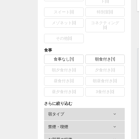
ト
[
0
]
スイート
[
0
]
特別室
[
0
]
メゾネット
[
0
]
コネクティング
[
0
]
その他
[
0
]
食事
食事なし
[
1
]
朝食付き
[
1
]
朝夕食付き
[
0
]
夕食付き
[
0
]
昼食付き
[
0
]
朝昼食付き
[
0
]
昼夕食付き
[
0
]
3食付き
[
0
]
さらに絞り込む
宿タイプ
禁煙・喫煙