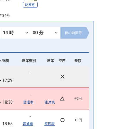
駅変更
さ34号
後の
時間帯
- 到着
座席種別
座席
空席
差額
-
17:29
-
+0円
18:30
普通車
座席表
-
+0円
18:55
普通車
座席表