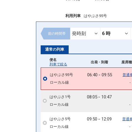
利用列車
はやぶさ95号
前の
時間帯
通常の列車
便名
出発 - 到着
座席種
列車で絞る
06:40
09:55
はやぶさ95号
普通
ローカル線
-
08:05
10:47
はやぶさ1号
ローカル線
-
09:50
12:09
はやぶさ5号
普通
ローカル線
-