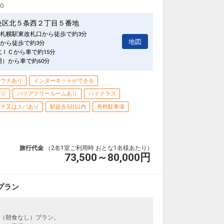
00
央区北５条西２丁目５番地
札幌駅東改札口から徒歩で約3分
地図
から徒歩で約3分
北ＩＣから車で約15分
用）から車で約60分
サウナあり
インターネットができる
あり
バリアフリールームあり
ハイクラス
ステ又はスパあり
駅徒歩5分以内
有料駐車場
旅行代金
（2名1室ご利用時 おとな1名様あたり）
73,500～80,000
円
りプラン
（朝食なし）プラン。