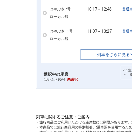
10:17
12:46
はやぶさ7号
普通
ローカル線
-
11:07
13:27
はやぶさ11号
普通
ローカル線
-
列車をさらに見る
○：空
選択中の座席
＊：
はやぶさ95号
未選択
列車に関するご注意・ご案内
・旅行商品にご利用いただける座席数には制限があります。
・本商品では旅行商品用の特別割引JR乗車票を使用するた