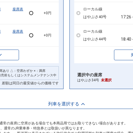
ローカル線
車
座席表
+0円
17:26
はやぶさ40号
ローカル線
車
座席表
+0円
18:40
はやぶさ44号
席あり △：空席わずか ×：満席
選択中の座席
発売前もしくはシステムメンテナンス中
はやぶさ34号
未選択
差額は同日の最安値からの価格です
列車を選択する
通常の座席に空席がある場合でも本商品用ではお取りできない場合があります。
め、通常のJR乗車券・特急券とは取扱いが異なります。