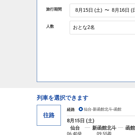
旅行期間
人数
列車を選択できます
仙台-新函館北斗-函館
経路
往路
8月15日 (土)
仙台
新函館北斗
函館
06:40発
09:55着