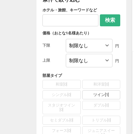
ホテル・旅館、キーワードなど
検索
価格（おとな1名様あたり）
下限
円
上限
円
部屋タイプ
和室
[
0
]
和洋室
[
0
]
シングル
[
0
]
ツイン
[
1
]
スタジオツイン
ダブル
[
0
]
[
0
]
セミダブル
[
0
]
トリプル
[
0
]
フォース
[
0
]
ジュニアスイー