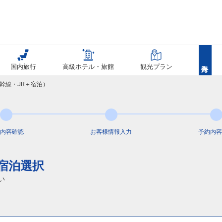
国内旅行
高級ホテル・旅館
観光プラン
幹線・JR＋宿泊）
内容
確認
お客様情報
入力
予約内容
通宿泊選択
い