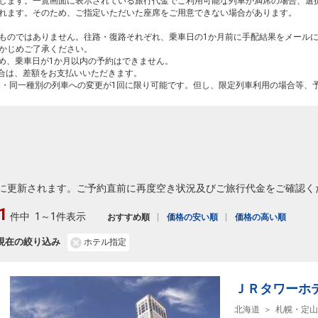
します。一覧画面に表示されている旅行代金でご利用可能な列車が満席の場合、選
れます。そのため、ご指定いただいた座席をご用意できない場合があります。
ものではありません。往路・復路それぞれ、乗車日の1か月前に手配結果をメール
かじめご了承ください。
ため、乗車日が1か月以内の予約はできません。
場合は、差額をお支払いいただきます。
間・同一種別の列車への変更が1回に限り可能です。但し、限定列車利用の場合等、
に更新されます。ご予約直前に再度空き状況及びご旅行代金をご確認く
1
件中
1～1件表示
おすすめ順
価格の安い順
価格の高い順
現在の絞り込み
ホテル指定
ＪＲタワーホ
北海道
札幌・定山