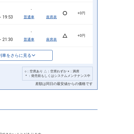
-
+0円
19:53
普通車
座席表
-
+0円
21:30
普通車
座席表
列車をさらに見る
○：空席あり △：空席わずか ×：満席
＊：発売前もしくはシステムメンテナンス中
差額は同日の最安値からの価格です