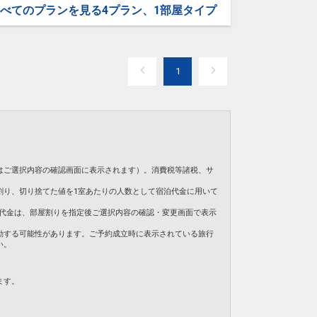
べてのプランを見る
4プラン、1部屋タイプ
放しています
。
1
1日
27340
はご選択内容の確認画面に表示されます）。消費税等諸税、サ
割り、切り捨てた値を1室あたりの人数として宿泊代金に用いて
。ご旅行代金は、部屋割りを指定後ご選択内容の確認・変更画面で表示
動する可能性があります。ご予約成立時に表示されている旅行
い。
ます。