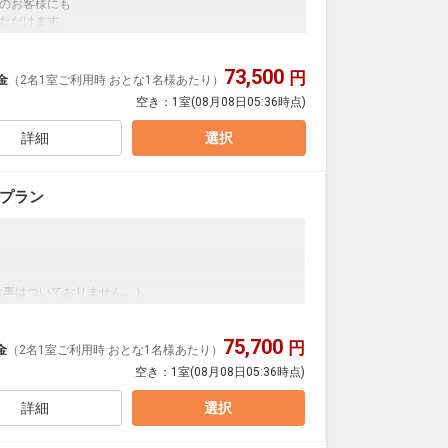
のお客様にも
ただけます。
73,500
円
金
（2名1室ご利用時 おとな1名様あたり）
空き：
1室
(08月08日05:36時点)
。
詳細
選択
ックイン時にお申込頂けます。
利用可)／通常3070円
に限ります≫
きプラン
1日
27342
食事はついておりません。）
ン」は地上100mの天然温泉（加温・環濾過式）。
心も身体もリラックス。
75,700
円
金
（2名1室ご利用時 おとな1名様あたり）
空き：
1室
(08月08日05:36時点)
ン』につきまして
詳細
選択
：30）
ります