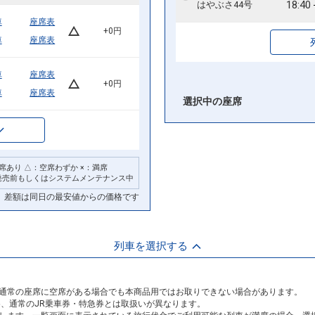
18:40
はやぶさ44号
車
座席表
+0円
車
座席表
車
座席表
+0円
車
座席表
選択中の座席
席あり △：空席わずか ×：満席
発売前もしくはシステムメンテナンス中
差額は同日の最安値からの価格です
列車を選択する
通常の座席に空席がある場合でも本商品用ではお取りできない場合があります。
め、通常のJR乗車券・特急券とは取扱いが異なります。