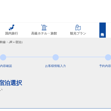
国内旅行
高級ホテル・旅館
観光プラン
幹線・JR＋宿泊）
内容
確認
お客様情報
入力
予約内容
通宿泊選択
い