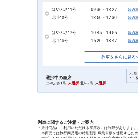
09:36
13:27
はやぶさ11号
普通
13:50
17:30
北斗13号
普通
10:45
14:55
はやぶさ17号
普通
15:20
18:47
北斗15号
普通
列車をさらに見る
○：空
選択中の座席
＊：
はやぶさ1号
未選択
北斗9号
未選択
列車に関するご注意・ご案内
・旅行商品にご利用いただける座席数には制限があります。
・本商品では旅行商品用の特別割引JR乗車票を使用するた