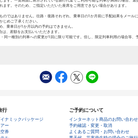
します。一覧画面に表示されている旅行代金でご利用可能な列車が満席の場合、選
れます。そのため、ご指定いただいた座席をご用意できない場合があります。
ものではありません。往路・復路それぞれ、乗車日の1か月前に手配結果をメール
かじめご了承ください。
ため、乗車日が1か月以内の予約はできません。
場合は、差額をお支払いいただきます。
間・同一種別の列車への変更が1回に限り可能です。但し、限定列車利用の場合等、
旅行
ご予約について
ダイナミックパッケージ
インターネット商品のお問い合わせ
ツアー
予約確認・変更・取消
航空券
よくあるご質問・お問い合わせ
ホテル
悪天候、災害発生時の場合のご旅行