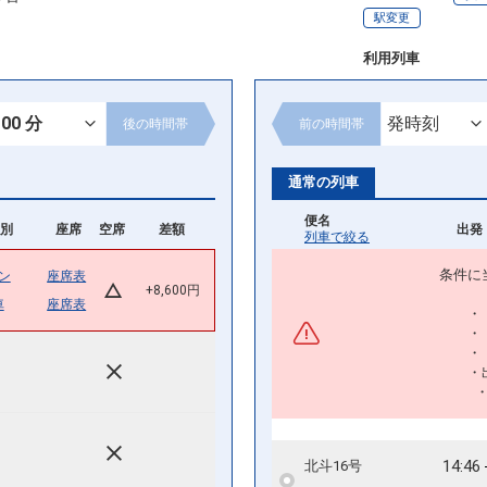
駅変更
利用列車
後の
時間帯
前の
時間帯
通常の列車
便名
別
座席
空席
差額
出発 
列車で絞る
条件に
ン
座席表
+8,600円
車
座席表
・
・
・
・
14:46
北斗16号