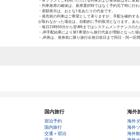
・本プランでご利用いただける列車および座席数は常に変動
・列車座席の確保は、座席選択時ではなく予約完了時に行わ
・差額表示は、おとな1名あたりの代金です。
・発売前の列車はご希望として承りますが、手配を確約する
が取れなかった場合は、自動的に予約取消となります。あら
・毎日23時50分から翌4時まではシステムメンテナンスの
・JR手配結果により第1希望から旅行代金が増額となった
・JR券は、発券前に限り旅行出発日前日まで同日・同一区
国内旅行
海外
宿泊予約
海外
国内旅行
海外
交通＋宿泊
海外
温泉
海外