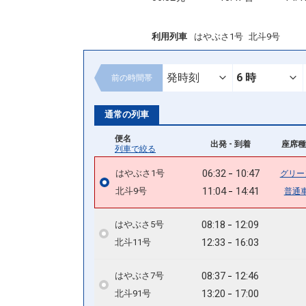
利用列車
はやぶさ1号
北斗9号
前の
時間帯
通常の列車
便名
出発 - 到着
座席種
列車で絞る
06:32
10:47
はやぶさ1号
グリー
11:04
14:41
北斗9号
普通
08:18
12:09
はやぶさ5号
12:33
16:03
北斗11号
08:37
12:46
はやぶさ7号
13:20
17:00
北斗91号