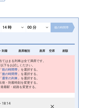
後の
時間帯
- 到着
座席種別
座席
空席
差額
当てはまる列車は全て満席です。
以下をお試しください。
「
前の時間帯
」を選択する。
「
後の時間帯
」を選択する。
「
通常の列車
」を選択する。
出発・到着時刻を変更する。
・発着駅・経路を変更する。
18:14