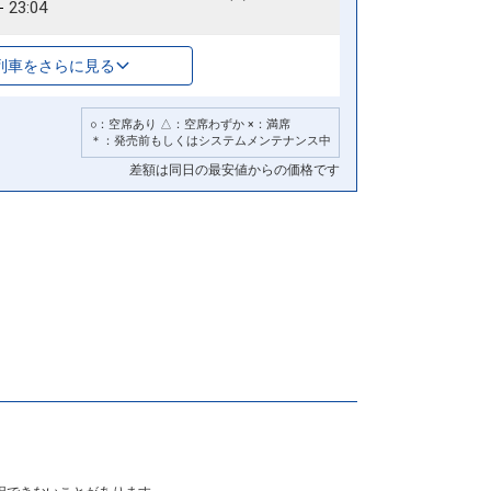
23:04
列車をさらに見る
○：空席あり △：空席わずか ×：満席
＊：発売前もしくはシステムメンテナンス中
差額は同日の最安値からの価格です