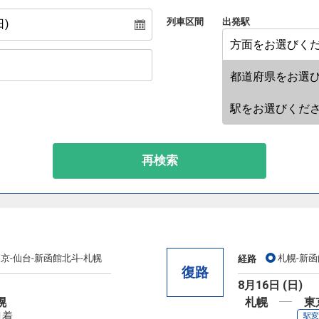
列車区間
出発駅
再検索
京-仙台-新函館北斗-札幌
札幌-新函
経路
復路
8月16日 (日)
幌
札幌
東
41着
駅