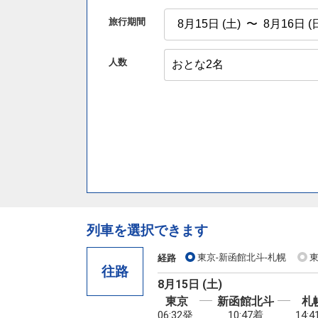
旅行期間
人数
列車を選択できます
東京-新函館北斗-札幌
東
経路
往路
8月15日 (土)
東京
新函館北斗
札
06:32発
10:47着
14: