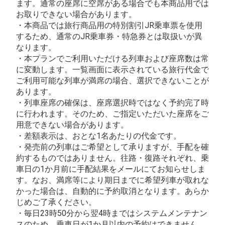
ます。通常の座席に空席がある場合でも本商品用では
お取りできない場合があります。
・本商品では旅行商品用の特別割引JR乗車票を使用
するため、通常のJR乗車券・特急券とは取扱いが異
なります。
・本プランでご利用いただける列車および座席数は常
に変動します。一覧画面に表示されている旅行代金で
ご利用可能な列車が満席の場合、選択できないことが
あります。
・列車座席の確保は、座席選択時ではなく予約完了時
に行われます。そのため、ご指定いただいた座席をご
用意できない場合があります。
・差額表示は、おとな1名あたりの代金です。
・発売前の列車はご希望として承りますが、手配を確
約するものではありません。往路・復路それぞれ、乗
車日の1か月前に手配結果をメールにてお知らせしま
す。なお、満席等により期日までに希望列車が取れな
かった場合は、自動的に予約取消となります。あらか
じめご了承ください。
・毎日23時50分から翌4時まではシステムメンテナン
スのため、乗車日が1か月以内の予約はできません。