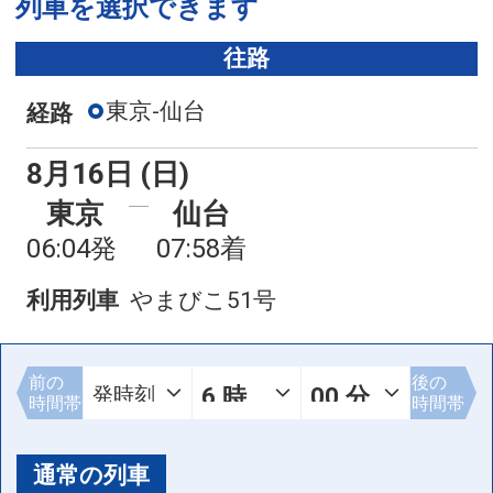
列車を選択できます
往路
東京-仙台
経路
8月16日 (日)
東京
仙台
06:04発
07:58着
利用列車
やまびこ51号
前の
後の
時間帯
時間帯
通常の列車