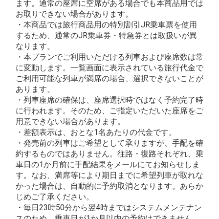
ます。通常の座席に空席がある場合でも本商品用では
お取りできない場合があります。
・本商品では旅行商品用の特別割引JR乗車票を使用
するため、通常のJR乗車券・特急券とは取扱いが異
なります。
・本プランでご利用いただける列車および座席数は常
に変動します。一覧画面に表示されている旅行代金で
ご利用可能な列車が満席の場合、選択できないことが
あります。
・列車座席の確保は、座席選択時ではなく予約完了時
に行われます。そのため、ご指定いただいた座席をご
用意できない場合があります。
・差額表示は、おとな1名あたりの代金です。
・発売前の列車はご希望として承りますが、手配を確
約するものではありません。往路・復路それぞれ、乗
車日の1か月前に手配結果をメールにてお知らせしま
す。なお、満席等により期日までに希望列車が取れな
かった場合は、自動的に予約取消となります。あらか
じめご了承ください。
・毎日23時50分から翌4時まではシステムメンテナン
スのため、乗車日が1か月以内の予約はできません。