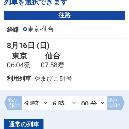
列車を選択できます
往路
東京-仙台
経路
8月16日 (日)
東京
仙台
06:04発
07:58着
利用列車
やまびこ51号
前の
後の
時間帯
時間帯
通常の列車