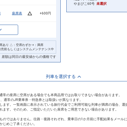
やまびこ60号
未選択
車
座席表
+600円
席あり △：空席わずか ×：満席
発売前もしくはシステムメンテナンス中
差額は同日の最安値からの価格です
列車を選択する
通常の座席に空席がある場合でも本商品用ではお取りできない場合があります。
め、通常のJR乗車券・特急券とは取扱いが異なります。
します。一覧画面に表示されている旅行代金でご利用可能な列車が満席の場合、選
れます。そのため、ご指定いただいた座席をご用意できない場合があります。
ものではありません。往路・復路それぞれ、乗車日の1か月前に手配結果をメール
かじめご了承ください。