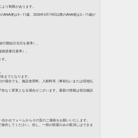
により制限があります。
NA便は3～11歳、2026年5月19日以降のANA便は2～11歳が
旅行開始日当日を基準）。
復路搭乗日基準）。
ます。
ん。
2名までとなります。
約の場合でも、施設使用料、入館料等（事前払いまたは現地払
予告なく変更となる場合がございます。最新の情報は宿泊施設
い合わせフォームからその旨のご連絡をお願いいたします。
で操作してください。但し、一部の部屋のみの取消しはできま