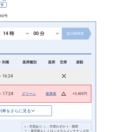
変更
60号
後の
時間帯
- 到着
座席種別
座席
空席
差額
16:24
17:24
グリーン
座席表
+3,400円
列車をさらに見る
○：空席あり △：空席わずか ×：満席
＊：発売前もしくはシステムメンテナンス中