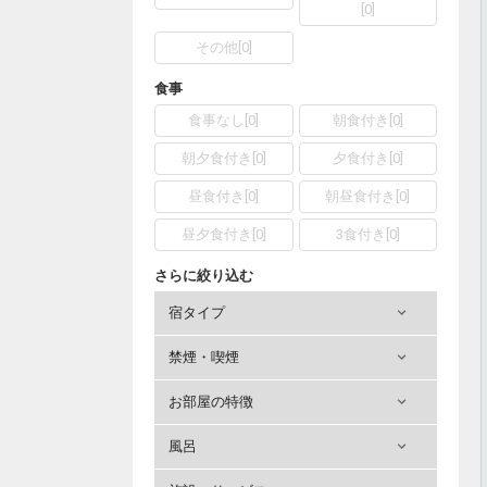
[
0
]
その他
[
0
]
食事
食事なし
[
0
]
朝食付き
[
0
]
朝夕食付き
[
0
]
夕食付き
[
0
]
昼食付き
[
0
]
朝昼食付き
[
0
]
昼夕食付き
[
0
]
3食付き
[
0
]
さらに絞り込む
宿タイプ
禁煙・喫煙
お部屋の特徴
風呂