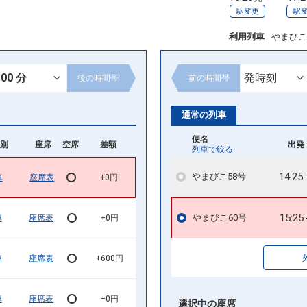
駅変更
駅
利用列車
やまびこ
後の
時間帯
前の
時間帯
通常の列車
便名
別
座席
空席
差額
出発 
列車で絞る
14:25
やまびこ58号
車
座席表
+0円
15:25
やまびこ60号
車
座席表
+0円
車
座席表
+600円
車
座席表
+0円
選択中の座席