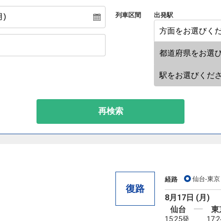
列車区間
出発駅
再検索
仙台-東京
経路
復路
8月17日 (月)
仙台
東
15:25発
17: