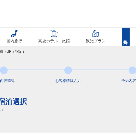
国内旅行
高級ホテル・旅館
観光プラン
線・JR＋宿泊）
内容
確認
お客様情報
入力
予約内容
通宿泊選択
い