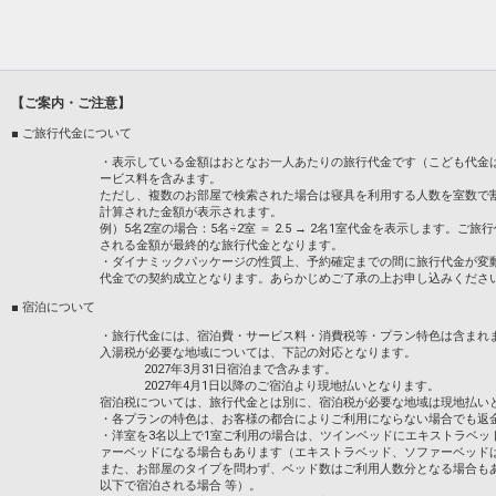
【ご案内・ご注意】
■ ご旅行代金について
・表示している金額はおとなお一人あたりの旅行代金です（こども代金
ービス料を含みます。
ただし、複数のお部屋で検索された場合は寝具を利用する人数を室数で
計算された金額が表示されます。
例）5名2室の場合：5名÷2室 ＝ 2.5 → 2名1室代金を表示します
される金額が最終的な旅行代金となります。
・ダイナミックパッケージの性質上、予約確定までの間に旅行代金が変
代金での契約成立となります。あらかじめご了承の上お申し込みくださ
■ 宿泊について
・旅行代金には、宿泊費・サービス料・消費税等・プラン特色は含まれ
入湯税が必要な地域については、下記の対応となります。
2027年3月31日宿泊まで含みます。
2027年4月1日以降のご宿泊より現地払いとなります。
宿泊税については、旅行代金とは別に、宿泊税が必要な地域は現地払い
・各プランの特色は、お客様の都合によりご利用にならない場合でも返
・洋室を3名以上で1室ご利用の場合は、ツインベッドにエキストラベッ
ァーベッドになる場合もあります（エキストラベッド、ソファーベッド
また、お部屋のタイプを問わず、ベッド数はご利用人数分となる場合も
以下で宿泊される場合 等）。