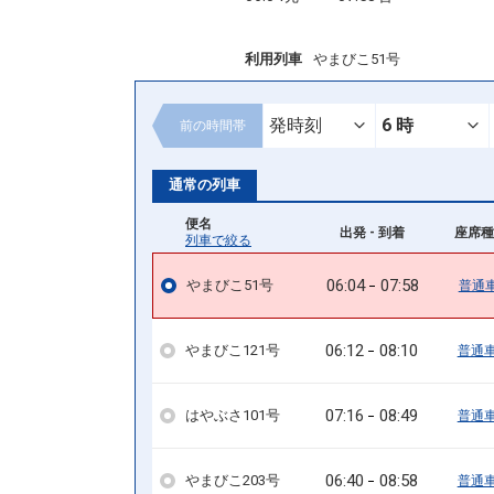
利用列車
やまびこ51号
前の
時間帯
通常の列車
便名
出発 - 到着
座席種
列車で絞る
06:04
07:58
やまびこ51号
普通
06:12
08:10
やまびこ121号
普通
07:16
08:49
はやぶさ101号
普通
06:40
08:58
やまびこ203号
普通