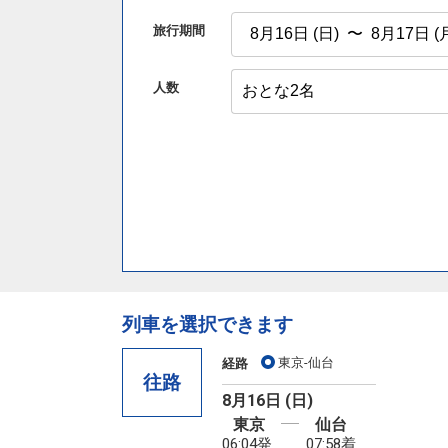
旅行期間
人数
列車を選択できます
東京-仙台
経路
往路
8月16日 (日)
東京
仙台
06:04発
07:58着