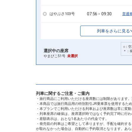
07:56
09:30
はやぶさ103号
普通
列車をさらに見る
○：空
選択中の座席
＊：
やまびこ51号
未選択
列車に関するご注意・ご案内
・旅行商品にご利用いただける座席数には制限があります。
・本商品では旅行商品用の特別割引JR乗車票を使用するた
・本プランでご利用いただける列車および座席数は常に変動
・列車座席の確保は、座席選択時ではなく予約完了時に行わ
・差額表示は、おとな1名あたりの代金です。
・発売前の列車はご希望として承りますが、手配を確約する
が取れなかった場合は、自動的に予約取消となります。あら