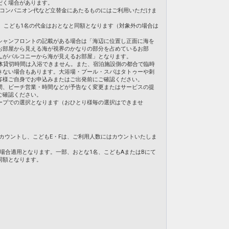
だく場合があります。
・コンパニオン代など立替金にあたるものにはご利用いただけま
合、こども1名の代金はおとなと同額となります（対象外の場合は
シャンフロントの記載がある場合は「海辺に位置し正面に海を
お部屋から見える海が視界のかなりの部分を占めているお部
んがバルコニーから海が見えるお部屋」となります。
体貸切時間は入浴できません。また、宿泊施設側の都合で臨時
きない場合もあります。大浴場・プール・スパはタトゥーや刺
客様ご自身でお申込みまたはご出発前にご確認ください。
間、ビーチ営業・時間などが予告なく変更またはサービスの提
ご確認ください。
ープでの選択となります（おひとり様毎の選択はできませ
てカウントし、こどもE・Fは、ご利用人数にはカウントいたしま
の場合適用となります。一部、おとな1名、こどもAまたはBにて
同額となります。