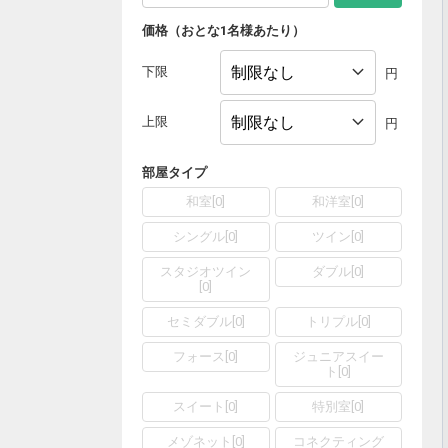
価格（おとな1名様あたり）
下限
円
上限
円
部屋タイプ
和室
[
0
]
和洋室
[
0
]
シングル
[
0
]
ツイン
[
0
]
スタジオツイン
ダブル
[
0
]
[
0
]
セミダブル
[
0
]
トリプル
[
0
]
フォース
[
0
]
ジュニアスイー
ト
[
0
]
スイート
[
0
]
特別室
[
0
]
メゾネット
[
0
]
コネクティング