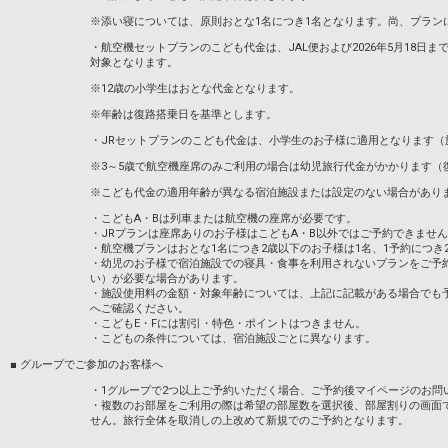
※添い寝については、原則おとな1名につき1名となります。尚、プラン
・航空機セットプランのこども代金は、JAL便および2026年5月18日までのA
対象となります。
※12歳の小学生はおとな代金となります。
※年齢は復路搭乗日を基準とします。
・JRセットプランのこども代金は、小学生のお子様に適用となります（
※3～5歳で航空機座席のみご利用の場合は幼児旅行代金がかかります（
※こども代金の適用年齢が異なる宿泊施設または設定のない場合があり
・こどもA・Bは列車または航空機の座席が必要です。
・JRプランは座席ありのお子様はこどもA・B以外ではご予約できませ
・航空機プランはおとな1名につき2歳以下のお子様は1名、1予約につき
・幼児のお子様で宿泊施設での寝具・食事を利用されないプランをご予
い）が必要な場合があります。
・施設使用料の金額・対象年齢については、上記に記載がある場合でも
へご確認ください。
・こどもE・Fには割引・特色・ポイントはつきません。
・こどもの条件については、宿泊施設ごとに異なります。
■ グループでご参加のお客様へ
・1グループで2つ以上ご予約いただく場合、ご予約後マイページのお問
・複数のお部屋をご利用の際は希望の部屋数を選択後、部屋割りの画面
せん。旅行全体を取消しの上改めて新規でのご予約となります。