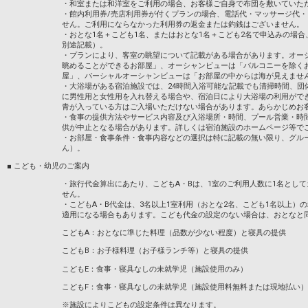
・和室または和洋室をご利用の場合、お客様ご自身で布団を敷いていた
・館内利用券/売店利用券が付くプランの場合、電話代・マッサージ代
せん。ご利用にならなかった利用券の返金または釣銭はございません。
・おとな1名＋こども1名、またはおとな1名＋こども2名で申込みの場
別途記載）。
・プランにより、客室の眺望について記載がある場合があります。オー
眺めることができるお部屋」、オーシャンビューは「バルコニーを除く
屋」、パーシャルオーシャンビューは「お部屋の中からは海が見えませ
・大浴場がある宿泊施設では、24時間入浴可能な記載でも清掃時間、団
に男性用と女性用を入れ替える場合や、宿泊日により大浴場の利用がで
青が入っている方はご入場いただけない場合があります。あらかじめお
・食事の提供方法やサービス内容及び入浴場所・時間、プール営業・時
供が中止となる場合があります。詳しくは宿泊施設のホームページ等で
・お部屋・食事条件・食事内容などの選択は特に記載の無い限り、グル
ん）。
■ こども・幼児のご案内
・旅行代金算出にあたり、こどもA・Bは、1室のご利用人数に1名とし
せん。
・こどもA・B代金は、3名以上1室利用（おとな2名、こども1名以上）
適用になる場合もあります。こども代金の設定のない場合は、おとなと
こどもA：おとなに準じた料理（品数が少ない程度）と寝具の提供
こどもB：お子様料理（お子様ランチ等）と寝具の提供
こどもE：食事・寝具なしの未就学児（施設使用のみ）
こどもF：食事・寝具なしの未就学児（施設使用料無料または現地払い）
※施設によりこどもの設定条件は異なります。