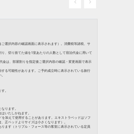
はご選択内容の確認画面に表示されます）。消費税等諸税、サ
割り、切り捨てた値を1室あたりの人数として宿泊代金に用いて
。ご旅行代金は、部屋割りを指定後ご選択内容の確認・変更画面で表示
動する可能性があります。ご予約成立時に表示されている旅行
い。
ます。
となります。
金はいたしかねます。
ドを加えて使用することがあります。エキストラベッドはソフ
は、正ベッドよりサイズは小さくなります）。
あります（トリプル・フォース等の客室に表示されている定員