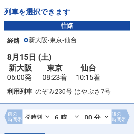
列車を選択できます
往路
新大阪-東京-仙台
経路
8月15日 (土)
新大阪
東京
仙台
06:00発
08:23着
10:15着
利用列車
のぞみ230号
はやぶさ7号
前の
後の
時間帯
時間帯