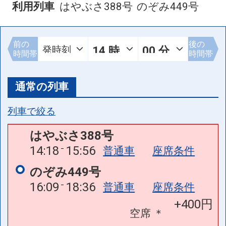
利用列車
はやぶさ388号
のぞみ449号
前の
後の
時間帯
時間帯
通常の列車
列車で絞る
はやぶさ388号
14:18
15:56
普通車
座席条件
のぞみ449号
16:09
18:36
普通車
座席条件
+400円
空席
＊