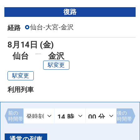
復路
仙台-大宮-金沢
経路
8月14日 (金)
仙台
金沢
駅変更
駅変更
利用列車
前の
後の
時間帯
時間帯
通常の列車