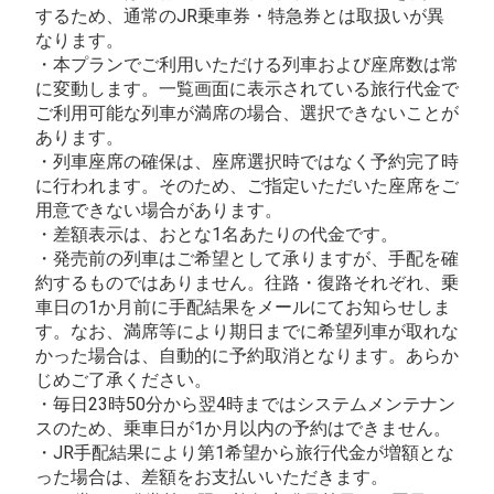
するため、通常のJR乗車券・特急券とは取扱いが異
なります。
・本プランでご利用いただける列車および座席数は常
に変動します。一覧画面に表示されている旅行代金で
ご利用可能な列車が満席の場合、選択できないことが
あります。
・列車座席の確保は、座席選択時ではなく予約完了時
に行われます。そのため、ご指定いただいた座席をご
用意できない場合があります。
・差額表示は、おとな1名あたりの代金です。
・発売前の列車はご希望として承りますが、手配を確
約するものではありません。往路・復路それぞれ、乗
車日の1か月前に手配結果をメールにてお知らせしま
す。なお、満席等により期日までに希望列車が取れな
かった場合は、自動的に予約取消となります。あらか
じめご了承ください。
・毎日23時50分から翌4時まではシステムメンテナン
スのため、乗車日が1か月以内の予約はできません。
・JR手配結果により第1希望から旅行代金が増額とな
った場合は、差額をお支払いいただきます。