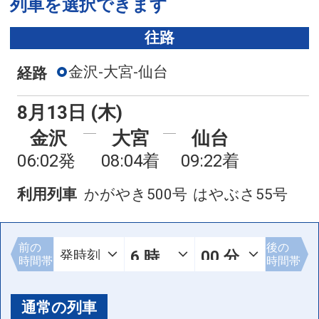
列車を選択できます
往路
金沢-大宮-仙台
経路
8月13日 (木)
金沢
大宮
仙台
06:02発
08:04着
09:22着
利用列車
かがやき500号
はやぶさ55号
前の
後の
時間帯
時間帯
通常の列車