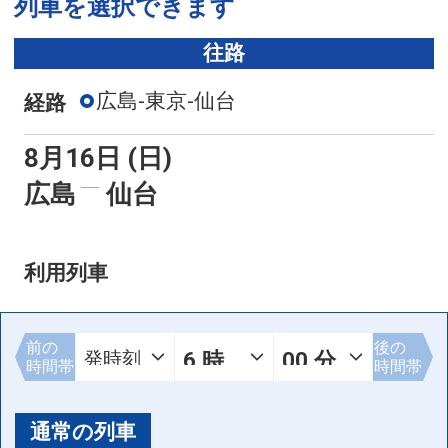
列車を選択できます
往路
広島-東京-仙台
経路
8月16日 (日)
広島
仙台
利用列車
前の
後の
時間帯
時間帯
通常の列車