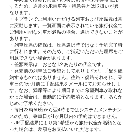
するため、通常のJR乗車券・特急券とは取扱いが異
なります。
・本プランでご利用いただける列車および座席数は常
に変動します。一覧画面に表示されている旅行代金で
ご利用可能な列車が満席の場合、選択できないことが
あります。
・列車座席の確保は、座席選択時ではなく予約完了時
に行われます。そのため、ご指定いただいた座席をご
用意できない場合があります。
・差額表示は、おとな1名あたりの代金です。
・発売前の列車はご希望として承りますが、手配を確
約するものではありません。往路・復路それぞれ、乗
車日の1か月前に手配結果をメールにてお知らせしま
す。なお、満席等により期日までに希望列車が取れな
かった場合は、自動的に予約取消となります。あらか
じめご了承ください。
・毎日23時50分から翌4時まではシステムメンテナン
スのため、乗車日が1か月以内の予約はできません。
・JR手配結果により第1希望から旅行代金が増額とな
った場合は、差額をお支払いいただきます。