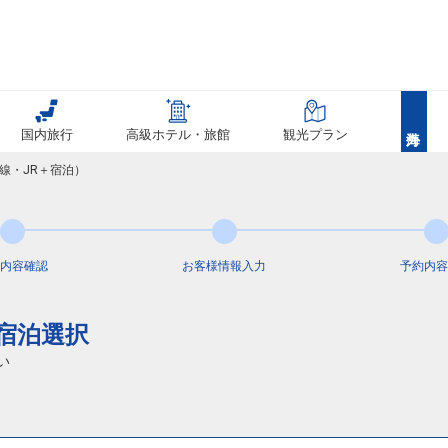
国内旅行
高級ホテル・旅館
観光プラン
線・JR＋宿泊）
内容
確認
お客様情報
入力
予約内容
通宿泊選択
い