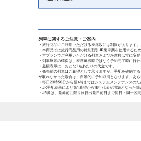
列車に関するご注意・ご案内
・旅行商品にご利用いただける座席数には制限があります。
・本商品では旅行商品用の特別割引JR乗車票を使用するた
・本プランでご利用いただける列車および座席数は常に変動
・列車座席の確保は、座席選択時ではなく予約完了時に行わ
・差額表示は、おとな1名あたりの代金です。
・発売前の列車はご希望として承りますが、手配を確約する
が取れなかった場合は、自動的に予約取消となります。あら
・毎日23時50分から翌4時まではシステムメンテナンスの
・JR手配結果により第1希望から旅行代金が増額となった
・JR券は、発券前に限り旅行出発日前日まで同日・同一区