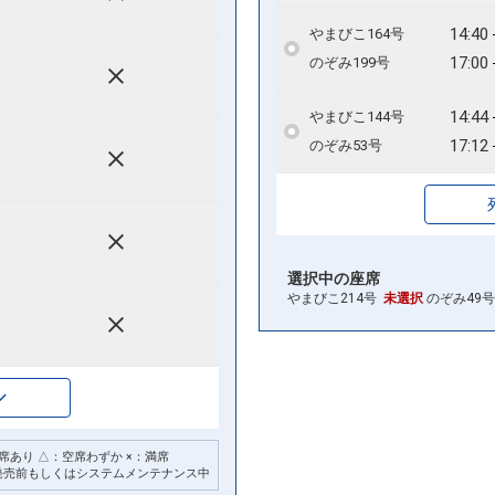
14:40
やまびこ164号
17:00
のぞみ199号
14:44
やまびこ144号
17:12
のぞみ53号
選択中の座席
やまびこ214号
未選択
のぞみ49
席あり △：空席わずか ×：満席
発売前もしくはシステムメンテナンス中