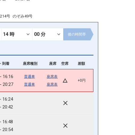
214号
のぞみ49号
後の
時間帯
- 到着
座席種別
座席
空席
差額
16:16
普通車
座席表
+0円
20:27
普通車
座席表
16:24
20:42
16:48
20:54