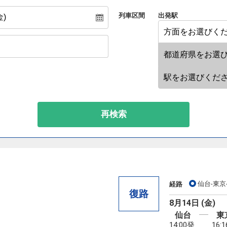
列車区間
出発駅
再検索
仙台-東京
経路
復路
8月14日 (金)
仙台
東
14:00発
16: