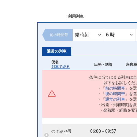
利用列車
前の
時間帯
通常の列車
便名
出発 - 到着
座席種
列車で絞る
条件に当てはまる列車は全
以下をお試しくだ
・「
前の時間帯
」を選
・「
後の時間帯
」を選
・「
通常の列車
」を選
・出発・到着時刻を変
・発着駅・経路を変
06:00
09:57
のぞみ74号