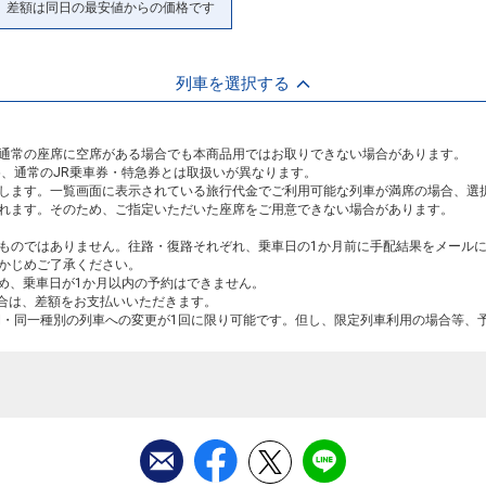
差額は同日の最安値からの価格です
列車を選択する
通常の座席に空席がある場合でも本商品用ではお取りできない場合があります。
め、通常のJR乗車券・特急券とは取扱いが異なります。
します。一覧画面に表示されている旅行代金でご利用可能な列車が満席の場合、選
れます。そのため、ご指定いただいた座席をご用意できない場合があります。
ものではありません。往路・復路それぞれ、乗車日の1か月前に手配結果をメール
かじめご了承ください。
ため、乗車日が1か月以内の予約はできません。
場合は、差額をお支払いいただきます。
間・同一種別の列車への変更が1回に限り可能です。但し、限定列車利用の場合等、