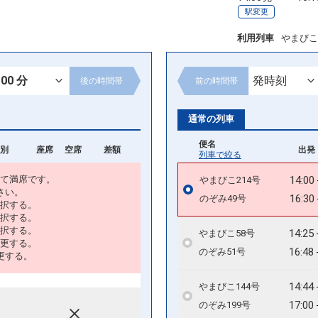
駅変更
利用列車
やまびこ
後の
時間帯
前の
時間帯
通常の列車
便名
別
座席
空席
差額
出発 
列車で絞る
て満席です。
14:00
やまびこ214号
さい。
16:30
のぞみ49号
択する。
択する。
択する。
14:25
やまびこ58号
更する。
16:48
のぞみ51号
更する。
14:44
やまびこ144号
17:00
のぞみ199号