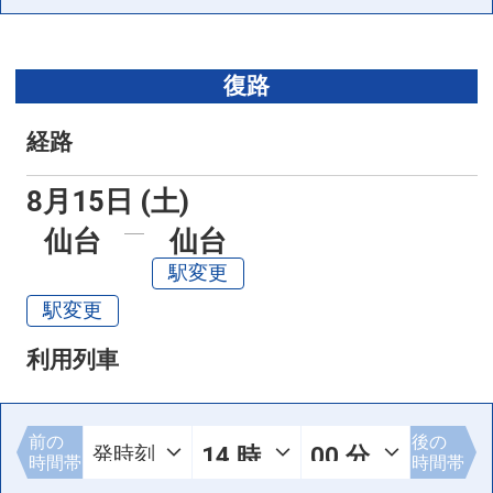
復路
経路
8月15日 (土)
仙台
仙台
駅変更
駅変更
利用列車
前の
後の
時間帯
時間帯