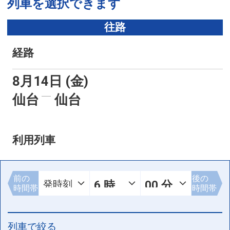
列車を選択できます
往路
経路
8月14日 (金)
仙台
仙台
利用列車
前の
後の
時間帯
時間帯
列車で絞る