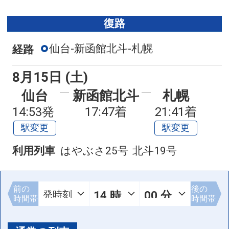
復路
仙台-新函館北斗-札幌
経路
8月15日 (土)
仙台
新函館北斗
札幌
14:53発
17:47着
21:41着
駅変更
駅変更
利用列車
はやぶさ25号
北斗19号
前の
後の
時間帯
時間帯