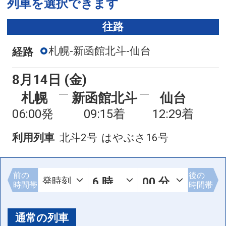
列車を選択できます
往路
札幌-新函館北斗-仙台
経路
8月14日 (金)
札幌
新函館北斗
仙台
06:00発
09:15着
12:29着
利用列車
北斗2号
はやぶさ16号
前の
後の
時間帯
時間帯
通常の列車