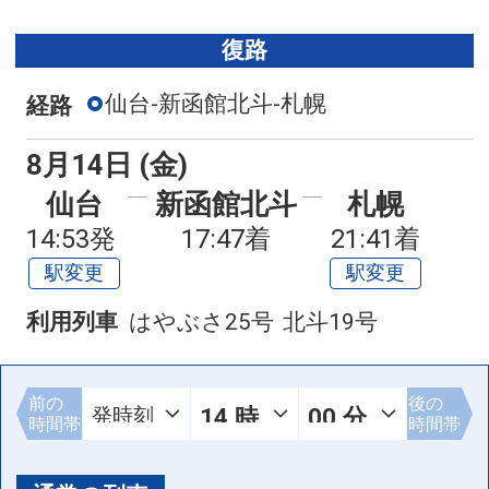
復路
仙台-新函館北斗-札幌
経路
8月14日 (金)
仙台
新函館北斗
札幌
14:53発
17:47着
21:41着
駅変更
駅変更
利用列車
はやぶさ25号
北斗19号
前の
後の
時間帯
時間帯