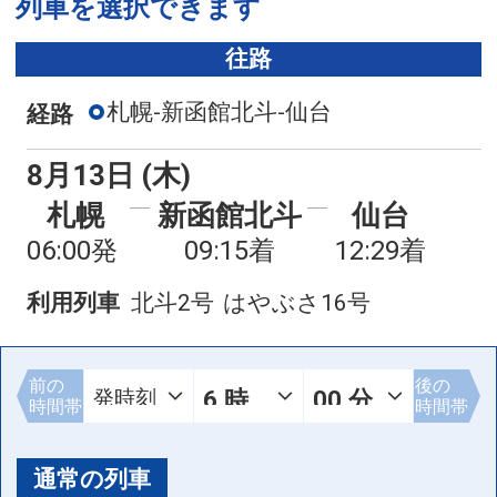
列車を選択できます
往路
札幌-新函館北斗-仙台
経路
8月13日 (木)
札幌
新函館北斗
仙台
06:00発
09:15着
12:29着
利用列車
北斗2号
はやぶさ16号
前の
後の
時間帯
時間帯
通常の列車