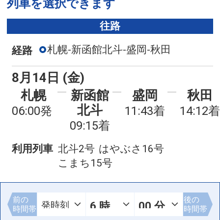
列車を選択できます
往路
札幌-新函館北斗-盛岡-秋田
経路
8月14日 (金)
札幌
新函館
盛岡
秋田
北斗
06:00発
11:43着
14:12着
09:15着
利用列車
北斗2号
はやぶさ16号
こまち15号
前の
後の
時間帯
時間帯