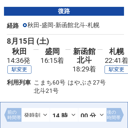
復路
秋田-盛岡-新函館北斗-札幌
経路
8月15日 (土)
秋田
盛岡
新函館
札幌
北斗
14:36発
16:15着
22:41
18:29着
駅変更
駅変更
利用列車
こまち60号
はやぶさ27号
北斗21号
前の
後の
時間帯
時間帯