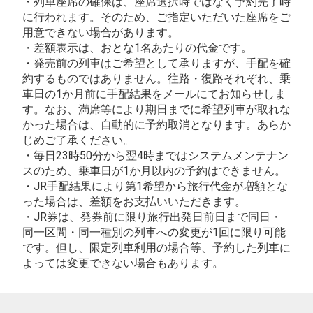
・列車座席の確保は、座席選択時ではなく予約完了時
に行われます。そのため、ご指定いただいた座席をご
用意できない場合があります。
・差額表示は、おとな1名あたりの代金です。
・発売前の列車はご希望として承りますが、手配を確
約するものではありません。往路・復路それぞれ、乗
車日の1か月前に手配結果をメールにてお知らせしま
す。なお、満席等により期日までに希望列車が取れな
かった場合は、自動的に予約取消となります。あらか
じめご了承ください。
・毎日23時50分から翌4時まではシステムメンテナン
スのため、乗車日が1か月以内の予約はできません。
・JR手配結果により第1希望から旅行代金が増額とな
った場合は、差額をお支払いいただきます。
・JR券は、発券前に限り旅行出発日前日まで同日・
同一区間・同一種別の列車への変更が1回に限り可能
です。但し、限定列車利用の場合等、予約した列車に
よっては変更できない場合もあります。