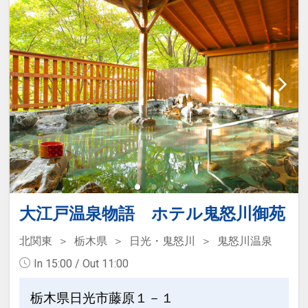
設定期間：2026年4月1日～2027年3月
31日
インターネットコース番号：DP-1-
17171139
大江戸温泉物語 ホテル鬼怒川御苑
北関東
栃木県
日光・鬼怒川
鬼怒川温泉
In 15:00 / Out 11:00
栃木県日光市藤原１－１