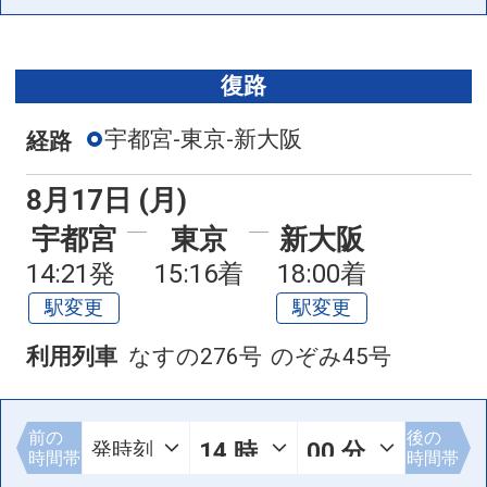
復路
宇都宮-東京-新大阪
経路
8月17日 (月)
宇都宮
東京
新大阪
14:21発
15:16着
18:00着
駅変更
駅変更
利用列車
なすの276号
のぞみ45号
前の
後の
時間帯
時間帯