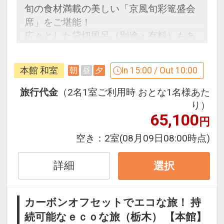
旬の食材満載の美しい「京風旬彩篭盛会
席」をご堪能！
広々とした貸切風呂（別途・有料）もあ
ります♪
本館 和室
In 15:00 / Out 10:00
朝
昼
夕
うれしいポイント！
●夕食時、おひとり様につき日本酒また
旅行代金
（2名1室ご利用時 おとな1名様あた
はジュース付 ※1泊ごと
り）
65,100
円
※旅行代金に含まれます。
空き：
2室
(08月09日08:00時点)
【女性限定】 うれしいおもてなし
詳細
選択
●女性のお客様4名様以上のグループの方
限定で、フルボトルワイン1本付 ※滞在
中1回
カーボンオフセットでエコな旅！ 持
※ご予約時に「お問合せ・ご要望等メ
続可能なｅｃｏな旅（栃木） 【本館】