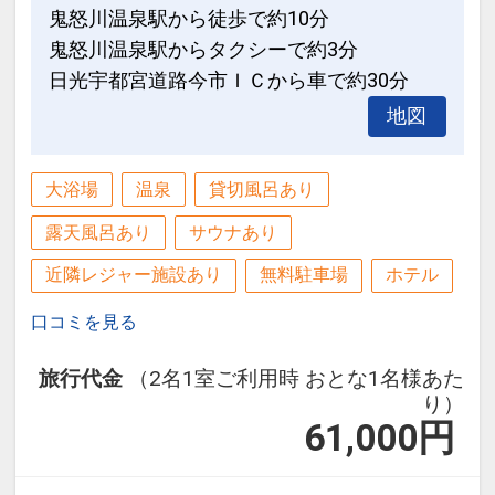
鬼怒川温泉駅から徒歩で約10分
鬼怒川温泉駅からタクシーで約3分
日光宇都宮道路今市ＩＣから車で約30分
地図
大浴場
温泉
貸切風呂あり
露天風呂あり
サウナあり
近隣レジャー施設あり
無料駐車場
ホテル
口コミを見る
旅行代金
（2名1室ご利用時 おとな1名様あた
り）
61,000
円