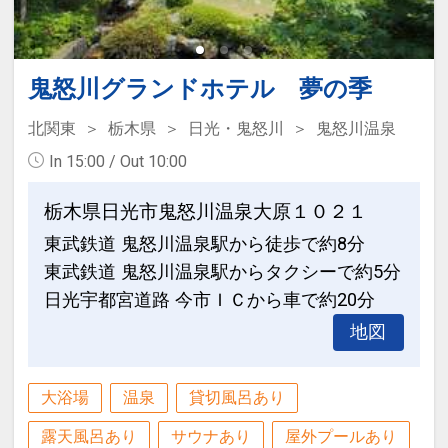
鬼怒川グランドホテル 夢の季
北関東
栃木県
日光・鬼怒川
鬼怒川温泉
In 15:00 / Out 10:00
栃木県日光市鬼怒川温泉大原１０２１
東武鉄道 鬼怒川温泉駅から徒歩で約8分
東武鉄道 鬼怒川温泉駅からタクシーで約5分
日光宇都宮道路 今市ＩＣから車で約20分
地図
大浴場
温泉
貸切風呂あり
露天風呂あり
サウナあり
屋外プールあり