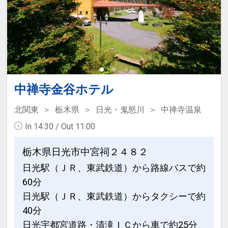
中禅寺金谷ホテル
北関東
栃木県
日光・鬼怒川
中禅寺温泉
In 14:30 / Out 11:00
栃木県日光市中宮祠２４８２
日光駅（ＪＲ、東武鉄道）から路線バスで約
60分
日光駅（ＪＲ、東武鉄道）からタクシーで約
40分
日光宇都宮道路・清滝ＩＣから車で約25分