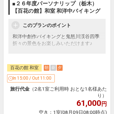
■２６年度パーソナリップ（栃木）
【百花の館】和室 和洋中バイキング
このプランのポイント
和洋中創作バイキングと鬼怒川渓谷四季
折々の景色をお楽しみいただけます♪
ここがポイント！
●夕食時、ソフトドリンク飲み放題付
百花の館 和室
朝
昼
夕
※旅行代金に含まれます。
In 15:00 / Out 11:00
旅行代金
（2名1室ご利用時 おとな1名様あた
設定期間：2026年4月1日～2027年3月
り）
31日
61,000
円
インターネットコース番号：DP-1-
17299846
空き：
1室
(08月09日08:00時点)