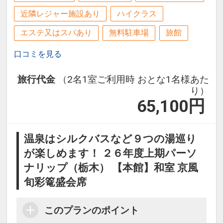
近隣レジャー施設あり
ハイクラス
エステ又はスパあり
無料駐車場
旅館
口コミを見る
旅行代金
（2名1室ご利用時 おとな1名様あた
り）
65,100
円
温泉はシルクバスなど９つの湯巡り
が楽しめます！ ２６年度上期パーソ
ナリップ（栃木） 【本館】和室 京風
旬彩篭盛会席
このプランのポイント