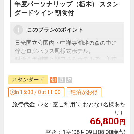
年度パーソナリップ（栃木） スタン
ダードツイン 朝食付
このプランのポイント
日光国立公園内・中禅寺湖畔の森の中に
佇むログハウス風様式ホテル。
明治６年創業と歴史あるホテルで、美味
しいご朝食と天然温泉をお愉しみくださ
い。
スタンダード
朝
昼
夕
In 15:00 / Out 11:00
連泊がお得
【連泊するとお得】連泊割引がございま
旅行代金
（2名1室ご利用時 おとな1名様あた
す
り）
連泊の場合、
66,800
円
2泊目より1泊につきおひとり様
１，０
００円引
空き：
1室
(08月09日08:00時点)