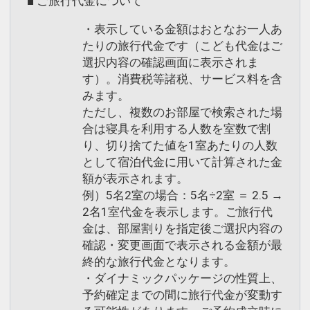
■ ご旅行代金について
インターネットコース番号：DP-1-
・表示している金額はおとなお一人あ
17873913
たりの旅行代金です（こども代金はご
選択内容の確認画面に表示されま
す）。消費税等諸税、サービス料を含
みます。
ただし、複数のお部屋で検索された場
合は寝具を利用する人数を室数で割
り、切り捨てた値を1室あたりの人数
として宿泊代金に用いて計算された金
額が表示されます。
例）5名2室の場合：5名÷2室 ＝ 2.5 →
2名1室代金を表示します。ご旅行代
金は、部屋割りを指定後ご選択内容の
確認・変更画面で表示される金額が最
終的な旅行代金となります。
・ダイナミックパッケージの性質上、
予約確定までの間に旅行代金が変動す