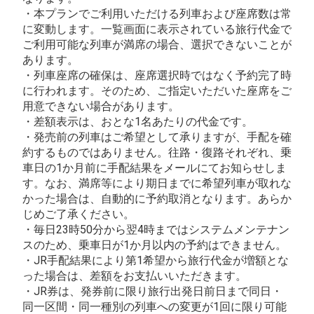
・本プランでご利用いただける列車および座席数は常
に変動します。一覧画面に表示されている旅行代金で
ご利用可能な列車が満席の場合、選択できないことが
あります。
・列車座席の確保は、座席選択時ではなく予約完了時
に行われます。そのため、ご指定いただいた座席をご
用意できない場合があります。
・差額表示は、おとな1名あたりの代金です。
・発売前の列車はご希望として承りますが、手配を確
約するものではありません。往路・復路それぞれ、乗
車日の1か月前に手配結果をメールにてお知らせしま
す。なお、満席等により期日までに希望列車が取れな
かった場合は、自動的に予約取消となります。あらか
じめご了承ください。
・毎日23時50分から翌4時まではシステムメンテナン
スのため、乗車日が1か月以内の予約はできません。
・JR手配結果により第1希望から旅行代金が増額とな
った場合は、差額をお支払いいただきます。
・JR券は、発券前に限り旅行出発日前日まで同日・
同一区間・同一種別の列車への変更が1回に限り可能