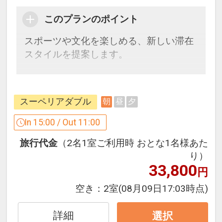
このプランのポイント
スポーツや文化を楽しめる、新しい滞在
スタイルを提案します。
ここがポイント♪
●「滞在そのものが、体験そのもの」多
スーペリアダブル
朝
昼
夕
彩なエンターテインメントをご用意して
います。
In 15:00 / Out 11:00
毎日、いずれかの体験プログラムを実施
旅行代金
（2名1室ご利用時 おとな1名様あた
いたします。
り）
33,800
円
（1）ヨガ（開催時間：8:00～9:00）
（2）空手（開催時間：8:00～9:00）
空き：
2室
(08月09日17:03時点)
（3）日本茶ワークショップ（開催時
間：9:30～10:30）
詳細
選択