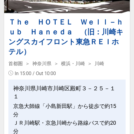
Ｔｈｅ ＨＯＴＥＬ Ｗｅｌｌ－ｈ
ｕｂ Ｈａｎｅｄａ （旧：川崎キ
ングスカイフロント東急ＲＥＩホ
テル）
首都圏
神奈川県
横浜・川崎
川崎
In 15:00 / Out 10:00
神奈川県川崎市川崎区殿町３－２５－１
１
京急大師線「小島新田駅」から徒歩で約15
分
ＪＲ川崎駅・京急川崎から路線バスで約20
分