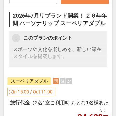
（4）DJナイト・サックスナイト・コメ
ディナイト（開催時間：19:00～22:00）
2026年7月リブランド開業！ ２６年年
間 パーソナリップ スーペリアダブル
●周辺散策に便利なレンタサイクルをご
用意（貸出時間：9:00～18:00）
このプランのポイント
※台数に限りがございます。
スポーツや文化を楽しめる、新しい滞在
※内容や時間は予告なく変更される場合
スタイルを提案します。
がございます。
※旅行代金に含まれます。
ここがポイント♪
●「滞在そのものが、体験そのもの」多
設定期間：2026年4月1日～2027年3月
スーペリアダブル
朝
昼
夕
彩なエンターテインメントをご用意して
31日
います。
In 15:00 / Out 11:00
インターネットコース番号：DP-1-
毎日、いずれかの体験プログラムを実施
17873917
旅行代金
（2名1室ご利用時 おとな1名様あた
いたします。
り）