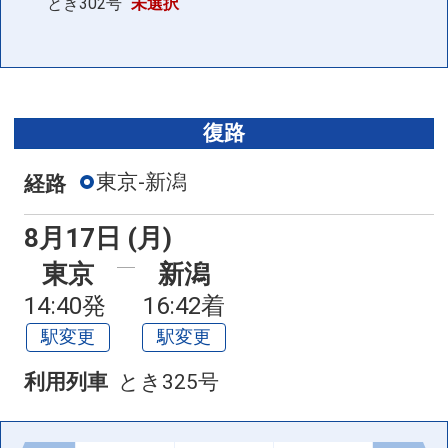
とき302号
未選択
復路
東京-新潟
経路
8月17日 (月)
東京
新潟
14:40発
16:42着
駅変更
駅変更
利用列車
とき325号