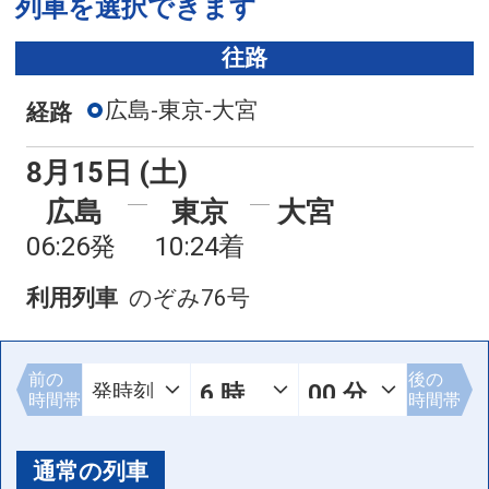
列車を選択できます
往路
広島-東京-大宮
経路
8月15日 (土)
広島
東京
大宮
06:26発
10:24着
利用列車
のぞみ76号
前の
後の
時間帯
時間帯
通常の列車