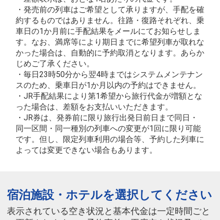
・発売前の列車はご希望として承りますが、手配を確
約するものではありません。往路・復路それぞれ、乗
車日の1か月前に手配結果をメールにてお知らせしま
す。なお、満席等により期日までに希望列車が取れな
かった場合は、自動的に予約取消となります。あらか
じめご了承ください。
・毎日23時50分から翌4時まではシステムメンテナン
スのため、乗車日が1か月以内の予約はできません。
・JR手配結果により第1希望から旅行代金が増額とな
った場合は、差額をお支払いいただきます。
・JR券は、発券前に限り旅行出発日前日まで同日・
同一区間・同一種別の列車への変更が1回に限り可能
です。但し、限定列車利用の場合等、予約した列車に
よっては変更できない場合もあります。
宿泊施設・ホテルを選択してください
表示されている空き状況と基本代金は一定時間ごと