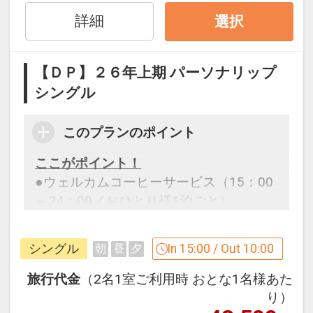
件】
の項目でご確認のうえ、予約にお進
詳細
選択
み下さい。
【ＤＰ】２６年上期 パーソナリップ
設定期間：2026年4月1日～2026年9月
シングル
30日
インターネットコース番号：DP-1-
このプランのポイント
17551541
ここがポイント！
●ウェルカムコーヒーサービス（15：00
～24：00／おひとり様1泊ごと）
※旅行代金に含まれます。
シングル
In 15:00 / Out 10:00
朝
昼
夕
「食事なしプラン」と「朝食付プラン」
旅行代金
（2名1室ご利用時 おとな1名様あた
をご用意しています。
り）