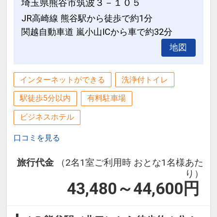
埼玉県熊谷市筑波３－１０５
JR高崎線 熊谷駅から徒歩で約1分
関越自動車道 嵐小山ICから車で約32分
地図
インターネットができる
洗浄付トイレ
駅徒歩5分以内
有料駐車場
ビジネスホテル
口コミを見る
旅行代金
（2名1室ご利用時 おとな1名様あた
り）
43,480～44,600
円