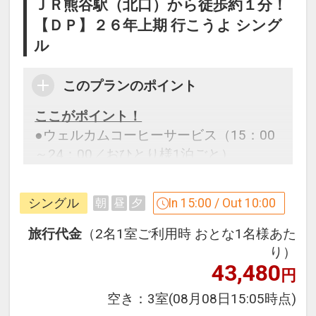
ＪＲ熊谷駅（北口）から徒歩約１分！
【ＤＰ】２６年上期 行こうよ シング
ル
このプランのポイント
ここがポイント！
●ウェルカムコーヒーサービス（15：00
～24：00／おひとり様1泊ごと）
※旅行代金に含まれます。
シングル
In 15:00 / Out 10:00
朝
昼
夕
「食事なしプラン」と「朝食付プラン」
旅行代金
（2名1室ご利用時 おとな1名様あた
をご用意しています。
り）
43,480
●「食事なしプラン」と「朝食付プラ
円
ン」を掲載しています。
空き：
3室
(08月08日15:05時点)
※ご覧のページがどちらかを
【食事条