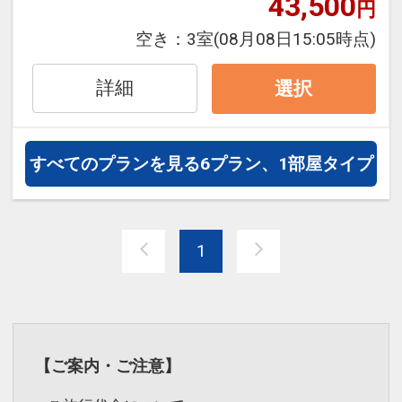
43,500
●「食事なしプラン」と「朝食付プラ
円
ン」を掲載しています。
空き：
3室
(08月08日15:05時点)
※ご覧のページがどちらかを
【食事条
件】
の項目でご確認のうえ、予約にお進
詳細
選択
み下さい。
すべてのプランを見る
6プラン、1部屋タイプ
設定期間：2026年4月1日～2027年3月
31日
インターネットコース番号：DP-1-
17454779
1
【ご案内・ご注意】