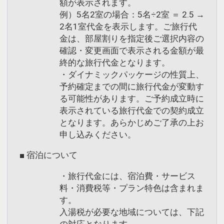
額が表示されます。
設定期間：2021年12月17日～2027年2
例）5名2室の場合：5名÷2室 ＝ 2.5 →
月28日
2名1室代金を表示します。ご旅行代
インターネットコース番号：DP-2-
金は、部屋割りを指定後ご選択内容の
200000000484
確認・変更画面で表示される金額が最
終的な旅行代金となります。
・ダイナミックパッケージの性質上、
予約確定までの間に旅行代金が変動す
る可能性があります。ご予約成立時に
表示されている旅行代金での契約成立
となります。あらかじめご了承の上お
申し込みください。
■ 宿泊について
・旅行代金には、宿泊費・サービス
料・消費税等・プラン特色は含まれま
す。
入湯税が必要な地域については、下記
の対応となります。