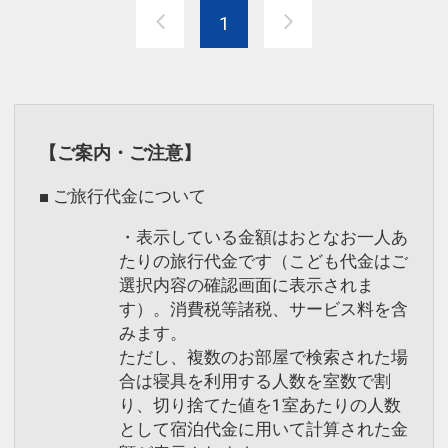
見所いっぱいのベイエリアをぜひ満喫な
1
さってください。
◆◇◆アクセス情報◆◇◆
・ＪＲ京葉線「海浜幕張駅」より→徒歩
約２分
【ご案内・ご注意】
・ホテル前が成田空港・羽田空港行きリ
ムジンバスの発着場所です。
■ ご旅行代金について
【羽田空港より】
・表示している金額はおとなお一人あ
羽田空港→千葉中央駅行き「ホテルスプ
たりの旅行代金です（こども代金はご
リングス幕張」下車
選択内容の確認画面に表示されま
（約50分／リムジンバス）
す）。消費税等諸税、サービス料を含
【成田空港より】
みます。
成田空港→千葉中央駅行き「「ホテルス
ただし、複数のお部屋で検索された場
プリングス幕張」下車
合は寝具を利用する人数を室数で割
り、切り捨てた値を1室あたりの人数
（約30分／リムジンバス）。
として宿泊代金に用いて計算された金