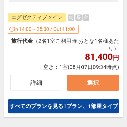
ＪＲ京葉線海浜幕張駅前、徒歩２分の駅
近。
エグゼクティブツイン
朝
昼
夕
羽田・成田空港からホテルへもリムジン
バスが発着、
In 14:00～25:00 / Out 11:00
幕張メッセへも徒歩圏内の好アクセス。
旅行代金
（2名1室ご利用時 おとな1名様あた
大きな窓のゆったりとした客室は、Wi-Fi
り）
が無料で御利用頂けます。
81,400
円
好アクセスの立地と環境、充実した館内
施設で、
空き：
1室
(08月07日09:34時点)
ひとり旅・レジャーの拠点やカップル・
ファミリーでのご旅行にぴったりです。
詳細
選択
人気のアウトレットモール、イオンモー
ル幕張新都心、
すべてのプランを見る
1プラン、1部屋タイプ
ＺＯＺＯマリンスタジアム、幕張メッ
セ、シネマコンプレックス等、