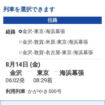
列車を選択できます
往路
金沢-東京-海浜幕張
経路
金沢-敦賀-米原-東京-海浜幕張
金沢-敦賀-名古屋-東京-海浜幕張
8月14日 (金)
金沢
東京
海浜幕張
06:02発
08:29着
利用列車
かがやき500号