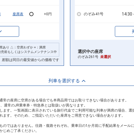
14:30
のぞみ41号
車
座席表
+0円
席あり △：空席わずか ×：満席
選択中の座席
発売前もしくはシステムメンテナンス中
のぞみ261号
未選択
差額は同日の最安値からの価格です
列車を選択する
通常の座席に空席がある場合でも本商品用ではお取りできない場合があります。
め、通常のJR乗車券・特急券とは取扱いが異なります。
します。一覧画面に表示されている旅行代金でご利用可能な列車が満席の場合、選
れます。そのため、ご指定いただいた座席をご用意できない場合があります。
ものではありません。往路・復路それぞれ、乗車日の1か月前に手配結果をメール
かじめご了承ください。