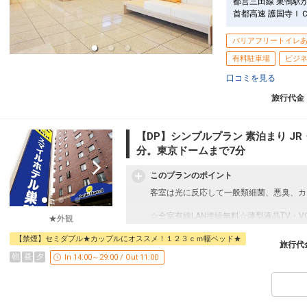
都営三田線 巣鴨駅
首都高速 護国寺Ｉ
バリアフリートイレ
有料駐車場
ビジ
口コミを見る
旅行代金
【DP】シンプルプラン 素泊まり J
分。東京ドームまで7分
このプランのポイント
客室は光に反応して一般類細菌、悪臭、カ
☆全室有線LAN接続無料☆薄型液晶TV・
★外観
☆疲れた身体に水分補給！お一人様に１本
【禁煙】セミダブル★カップルにオススメ！１２３ｃｍ幅ベッド★
旅行代
＜交通アクセス＞
朝
昼
夕
In 14:00～29:00 / Out 11:00
JR山手線、都営地下鉄三田線「巣鴨駅」
★池袋まで2駅 ★東京ドームまで3駅
★新宿まで6駅 ★大手町まで6駅
★上野まで6駅 ★秋葉原まで8駅