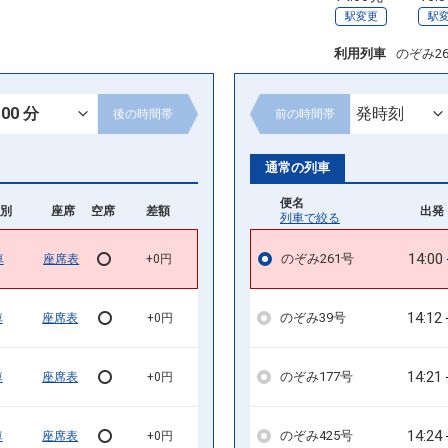
駅変更
駅
利用列車
のぞみ2
後の
時間帯
前の
時間帯
通常の列車
便名
別
座席
空席
差額
出発 
列車で絞る
14:00
のぞみ261号
車
座席表
+0円
14:12
のぞみ39号
車
座席表
+0円
14:21
のぞみ177号
車
座席表
+0円
14:24
のぞみ425号
車
座席表
+0円