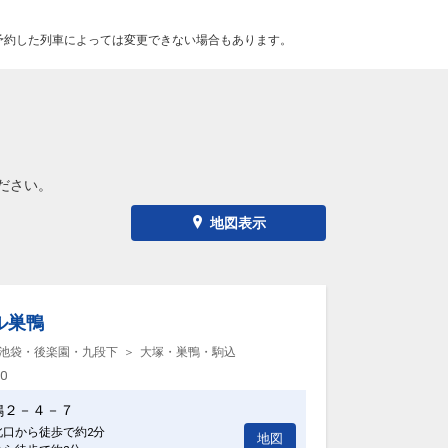
予約した列車によっては変更できない場合もあります。
ださい。
地図表示
ル巣鴨
池袋・後楽園・九段下
大塚・巣鴨・駒込
00
鴨２－４－７
北口から徒歩で約2分
地図