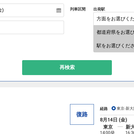
列車区間
出発駅
再検索
東京-新大
経路
復路
8月14日 (金)
東京
新
14:00発
16: