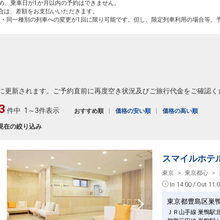
ため、乗車日が1か月以内の予約はできません。
場合は、差額をお支払いいただきます。
間・同一種別の列車への変更が1回に限り可能です。但し、限定列車利用の場合等、
に更新されます。ご予約直前に再度空き状況及びご旅行代金をご確認く
3
件中
1～3件表示
おすすめ順
価格の安い順
価格の高い順
現在の絞り込み
スマイルホテ
東京
東京都心
In 14:00 / Out 11:
東京都豊島区巣
ＪＲ山手線 巣鴨駅