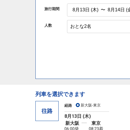
旅行期間
人数
列車を選択できます
新大阪-東京
経路
往路
8月13日 (木)
新大阪
東京
06:00発
08:23着