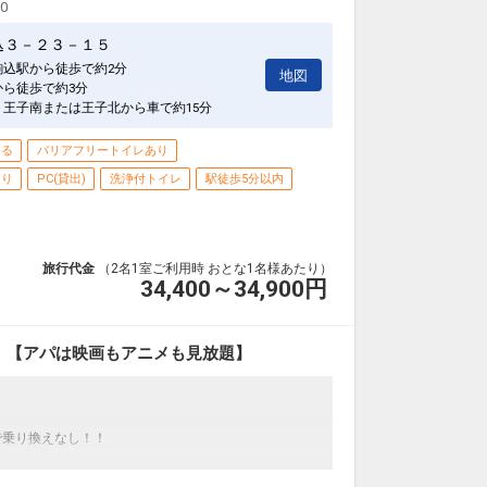
00
込３－２３－１５
駒込駅から徒歩で約2分
地図
から徒歩で約3分
 王子南または王子北から車で約15分
きる
バリアフリートイレあり
あり
PC(貸出)
洗浄付トイレ
駅徒歩5分以内
旅行代金
（2名1室ご利用時 おとな1名様あたり）
34,400～34,900
円
！【アパは映画もアニメも見放題】
で乗り換えなし！！