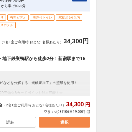
から徒歩で約2分
Ｃから車で約20分
あり
有料ビデオ
洗浄付トイレ
駅徒歩5分以内
ネスホテル
34,300
円
（2名1室ご利用時 おとな1名様あたり）
R・地下鉄巣鴨駅から徒歩2分！新宿駅まで15
ビなどを分解する「光触媒加工」の壁紙を使用！
VOD完備☆Aカードポイント付加可能！☆
、ミネラルウォーター付き！
34,300
円
金
（2名1室ご利用時 おとな1名様あたり）
空き：
○
(08月06日19:00時点)
よりホテルまで徒歩2分
詳細
選択