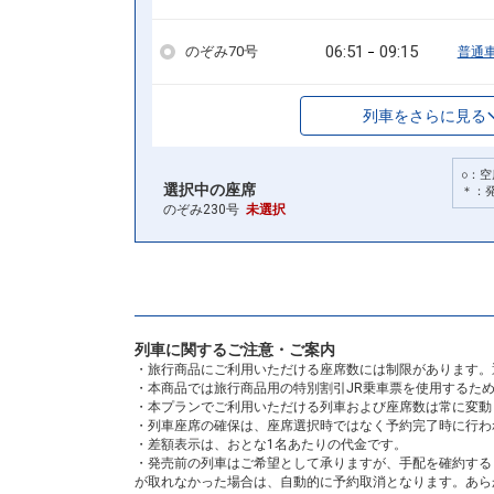
06:51
09:15
のぞみ70号
普通
列車をさらに見る
○：空
選択中の座席
＊：
のぞみ230号
未選択
列車に関するご注意・ご案内
・旅行商品にご利用いただける座席数には制限があります。
・本商品では旅行商品用の特別割引JR乗車票を使用するた
・本プランでご利用いただける列車および座席数は常に変動
・列車座席の確保は、座席選択時ではなく予約完了時に行わ
・差額表示は、おとな1名あたりの代金です。
・発売前の列車はご希望として承りますが、手配を確約する
が取れなかった場合は、自動的に予約取消となります。あら