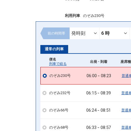
利用列車
のぞみ230号
前の
時間帯
通常の列車
便名
出発 - 到着
座席種
列車で絞る
06:00
08:23
のぞみ230号
普通
06:15
08:39
のぞみ232号
普通
06:24
08:51
のぞみ66号
普通
06:33
08:57
のぞみ68号
普通