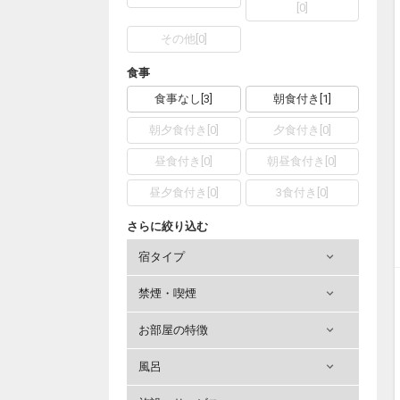
[
0
]
その他
[
0
]
食事
食事なし
[
3
]
朝食付き
[
1
]
朝夕食付き
[
0
]
夕食付き
[
0
]
昼食付き
[
0
]
朝昼食付き
[
0
]
昼夕食付き
[
0
]
3食付き
[
0
]
さらに絞り込む
宿タイプ
禁煙・喫煙
お部屋の特徴
風呂