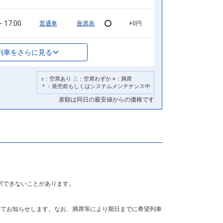
17:00
普通車
座席表
+0円
列車をさらに見る
○：空席あり △：空席わずか ×：満席
＊：発売前もしくはシステムメンテナンス中
差額は同日の最安値からの価格です
択できないことがあります。
にてお知らせします。なお、満席等により期日までに希望列車