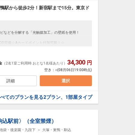
0日
巣鴨駅から徒歩2分！新宿駅まで15分。東京ド
11072
ビなどを分解する「光触媒加工」の壁紙を使用！
VOD完備☆Aカードポイント付加可能！☆
34,300
円
金
（2名1室ご利用時 おとな1名様あたり）
よりホテルまで徒歩2分
空き：
○
(08月06日19:00時点)
詳細
選択
日
べてのプランを見る
2プラン、1部屋タイプ
41601
駒込駅前〉（全室禁煙）
池袋・後楽園・九段下
大塚・巣鴨・駒込