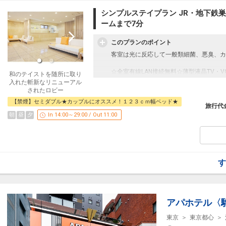
設定期間：2022年1月27日～2027年6月3
シンプルステイプラン JR・地下鉄
インターネットコース番号：DP-2-2000000
ームまで7分
このプランのポイント
客室は光に反応して一般類細菌、悪臭、カ
☆全室有線LAN接続無料☆薄型液晶TV・
和のテイストを随所に取り
入れた斬新なリニューアル
されたロビー
【禁煙】セミダブル★カップルにオススメ！１２３ｃｍ幅ベッド★
旅行代
＜交通アクセス＞
JR山手線、都営地下鉄三田線「巣鴨駅」
朝
昼
夕
In 14:00～29:00 / Out 11:00
★池袋まで2駅 ★東京ドームまで3駅
★新宿まで6駅 ★大手町まで6駅
★上野まで6駅 ★秋葉原まで8駅
設定期間：2025年9月2日～2027年6月30
す
インターネットコース番号：DP-2-2000000
アパホテル〈
東京
東京都心