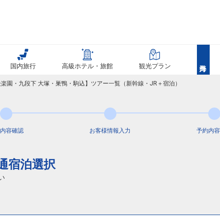
国内旅行
高級ホテル・旅館
観光プラン
後楽園・九段下 大塚・巣鴨・駒込】ツアー一覧（新幹線・JR＋宿泊）
内容
確認
お客様情報
入力
予約内容
交通宿泊選択
い