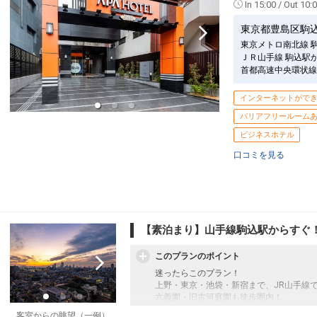
In 15:00 / Out 10:
東京都豊島区駒
東京メトロ南北線 
ＪＲ山手線 駒込駅
首都高速中央環状線
インターネットがで
バリアフリールーム
ビジネスホテル
口コミを見る
【素泊まり】山手線駒込駅からすぐ
このプランのポイント
迷ったらこのプラン！
上野・東京・池袋・新宿まで、JR山手線
六義園・旧古河庭園も徒歩圏内！
客室からの眺望（一例）