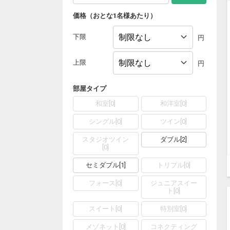
価格（おとな1名様あたり）
下限
円
上限
円
部屋タイプ
和室
[
0
]
和洋室
[
0
]
シングル
[
0
]
ツイン
[
0
]
スタジオツイン
ダブル
[
2
]
[
0
]
セミダブル
[
1
]
トリプル
[
0
]
フォース
[
0
]
ジュニアスイー
ト
[
0
]
スイート
[
0
]
特別室
[
0
]
メゾネット
[
0
]
コネクティング