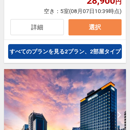
28,900
円
浴場、コインランドリー、ランドリーサ
空き：
5室
(08月07日10:39時点)
【お部屋案内】
ービスはございませんのでご注意下さ
■全室禁煙（屋外喫煙スペースあり）
い。
詳細
選択
■温水洗浄便座(便座ヒーター機能なし)
■ベッド下にスーツケース等を収納でき
【2泊以上される方へ連泊清掃のご案
るスペースを確保したオリジナルベッド
内】
すべてのプランを見る
2プラン、2部屋タイプ
「Cloud fit SP」 ※DXツインは「Cloud
当館では地球環境に優しいホテル運営の
fit」
ため、連泊時の清掃はご希望の場合のみ
■リュックサック等を掛けるフックを設
実施させていただきます。
けた多機能姿見を設置し、空間を立体的
清掃をご希望の場合は朝9時までに「清
に活用
掃希望札」のマグネットをドアの外に貼
■50型以上大型液晶テレビ ※DXツインは
っていただきますようお願いいたしま
65型
す。
■BBCワールドニュース 無料放映
※シーツなどの寝具類は交換いたしませ
■空気中の花粉やカビ菌などのウイルス
ん。
を無効化し、脱臭効果のある「ナノイー
尚、衛生面の観点から3泊毎にシーツ交