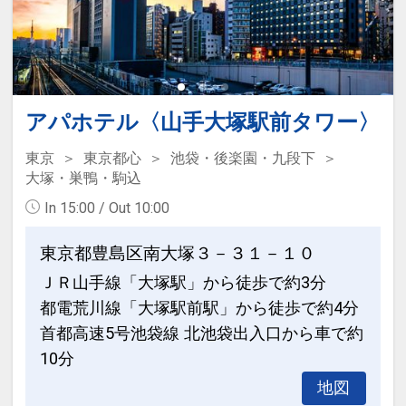
Ｘ」を搭載し、従来機より人にやさしい
換を含めた清掃は「清掃希望札」の掲示
風の流れを追求した新型エアコンを設置
が無い場合でも実施させていただきま
■通常の浴槽より約20％節水可能かつ、
す。
ゆったり入浴できるオリジナルユニット
何卒、ご理解のほどよろしくお願い申し
バスを採用
上げます。
アパホテル〈山手大塚駅前タワー〉
■通信速度とセキュリティの面で優れた
Wi-Fi無料接続
【お部屋案内】
東京
東京都心
池袋・後楽園・九段下
■照明スイッチ類、空調リモコンを枕元
■全室禁煙（屋外喫煙スペースあり）
大塚・巣鴨・駒込
のヘッドボードに集約
■温水洗浄便座(便座ヒーター機能なし)
In 15:00 / Out 10:00
■ベッド下にスーツケース等を収納でき
【館内案内】
るスペースを確保したオリジナルベッド
東京都豊島区南大塚３－３１－１０
■電子レンジ
「Cloud fit SP」 ※DXツインは「Cloud
ＪＲ山手線「大塚駅」から徒歩で約3分
■製氷機
fit」
都電荒川線「大塚駅前駅」から徒歩で約4分
■ズボンプレッサー 各階
■リュックサック等を掛けるフックを設
首都高速5号池袋線 北池袋出入口から車で約
■屋外喫煙所
けた多機能姿見を設置し、空間を立体的
10分
※コインランドリーはございません
に活用
地図
■50型以上大型液晶テレビ ※DXツイン