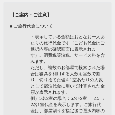
尚、衛生面の観点から3泊毎にシーツ交
・VODアパルームシアター無料（200タ
換を含めた清掃は「清掃希望札」の掲示
イトル以上）
が無い場合でも実施させていただきま
【ご案内・ご注意】
す。
■ ご旅行代金について
【館内案内】
何卒、ご理解のほどよろしくお願い申し
上げます。
・表示している金額はおとなお一人あ
最上階20階
たりの旅行代金です（こども代金はご
・準天然光明石人工温泉「玄要の湯」 営
【駐車場】
選択内容の確認画面に表示されま
業時間15:00～26:00、6:00～10:00
す）。消費税等諸税、サービス料を含
機械式立体駐車場全32台（別途、身障者
・コインランドリー 洗濯機4台・乾燥機
みます。
用1台完備）
ただし、複数のお部屋で検索された場
4台※有料
合は寝具を利用する人数を室数で割
・硬貨両替機1台
【客室標準仕様】
り、切り捨てた値を1室あたりの人数
・飲料自動販売機1台
・「Cloud Fit SP」（ベッド下に収納ス
として宿泊代金に用いて計算された金
・電子レンジ1台
ペースを設置）※デラックスルーム除く
額が表示されます。
・製氷機1台
・仕様の異なる2種類のオリジナル枕
例）5名2室の場合：5名÷2室 ＝ 2.5 →
「Air Relax（エアーリラックス）」
2名1室代金を表示します。ご旅行代
2階
金は、部屋割りを指定後ご選択内容の
「Adjust Fit（アジャストフィット）」