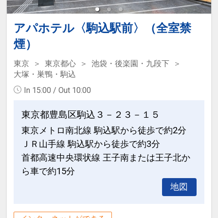
アパホテル〈駒込駅前〉（全室禁
煙）
東京
東京都心
池袋・後楽園・九段下
大塚・巣鴨・駒込
In 15:00 / Out 10:00
東京都豊島区駒込３－２３－１５
東京メトロ南北線 駒込駅から徒歩で約2分
ＪＲ山手線 駒込駅から徒歩で約3分
首都高速中央環状線 王子南または王子北か
ら車で約15分
地図