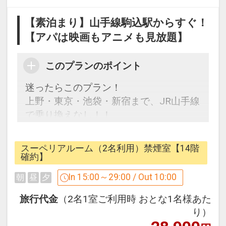
【2泊以上される方へ連泊清掃のご案
内】
【素泊まり】山手線駒込駅からすぐ！
当館では地球環境に優しいホテル運営の
【アパは映画もアニメも見放題】
ため、連泊時の清掃はご希望の場合のみ
実施させていただきます。
このプランのポイント
清掃をご希望の場合は朝9時までに「清
掃希望札」のマグネットをドアの外に貼
迷ったらこのプラン！
っていただきますようお願いいたしま
上野・東京・池袋・新宿まで、JR山手線
す。
で乗り換えなし！！
※シーツなどの寝具類は交換いたしませ
六義園・旧古河庭園も徒歩圏内！
ん。
スーペリアルーム（2名利用）禁煙室【14階
尚、衛生面の観点から3泊毎にシーツ交
チェックイン 15：00～
確約】
換を含めた清掃は「清掃希望札」の掲示
チェックアウト 10：00
In 15:00～29:00 / Out 10:00
朝
昼
夕
が無い場合でも実施させていただきま
最大14時まで延長可能です。（1時間
す。
1000円）
旅行代金
（2名1室ご利用時 おとな1名様あた
何卒、ご理解のほどよろしくお願い申し
り）
上げます。
※当館は宿泊に特化したホテルです。大