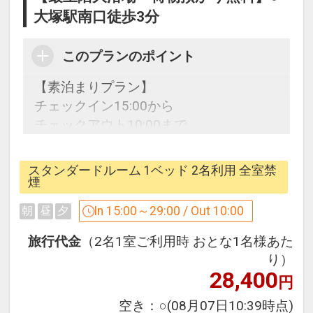
■製氷機
大塚駅南口徒歩3分
■ズボンプレッサー 各階
■屋外喫煙所
このプランのポイント
※コインランドリーはございません
【素泊まりプラン】
【貸出備品】
チェックイン15:00から
■アイロン
チェックアウト10:00まで
■各種携帯充電器
■爪切り
【2泊以上される方へ連泊清掃のご案
■加湿器
スタンダードルーム 1ベッド 2名利用 全室禁
内】
煙
※在庫が無い場合もございますので予め
当館では地球環境に優しいホテル運営の
ご了承ください。
In 15:00～29:00 / Out 10:00
朝
昼
夕
ため、連泊時の清掃はご希望の場合のみ
実施させていただきます。
旅行代金
（2名1室ご利用時 おとな1名様あた
【アクセス案内】
清掃をご希望の場合は朝9時までに「清
り）
東京メトロ南北線「駒込駅」徒歩2分
28,400
掃希望札」のマグネットをドアの外に貼
円
JR山手線「駒込駅」徒歩3分
っていただきますようお願いいたしま
空き：
○
(08月07日10:39時点)