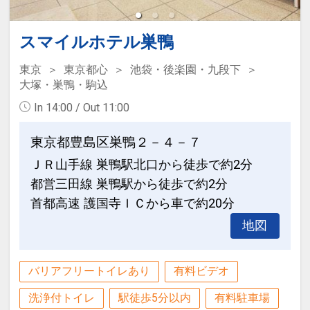
スマイルホテル巣鴨
東京
東京都心
池袋・後楽園・九段下
大塚・巣鴨・駒込
In 14:00 / Out 11:00
東京都豊島区巣鴨２－４－７
ＪＲ山手線 巣鴨駅北口から徒歩で約2分
都営三田線 巣鴨駅から徒歩で約2分
首都高速 護国寺ＩＣから車で約20分
地図
バリアフリートイレあり
有料ビデオ
洗浄付トイレ
駅徒歩5分以内
有料駐車場