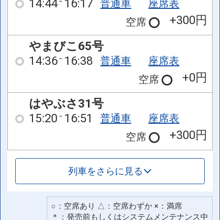
14:44
16:17
普通車
座席表
+300円
空席
やまびこ65号
14:36
16:38
普通車
座席表
+0円
空席
はやぶさ31号
15:20
16:51
普通車
座席表
+300円
空席
列車をさらに見る
○：空席あり △：空席わずか ×：満席
＊：発売前もしくはシステムメンテナンス中