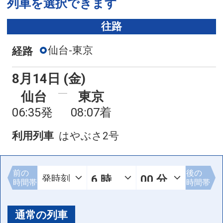
列車を選択できます
往路
仙台-東京
経路
8月14日 (金)
仙台
東京
06:35発
08:07着
利用列車
はやぶさ2号
前の
後の
時間帯
時間帯
通常の列車