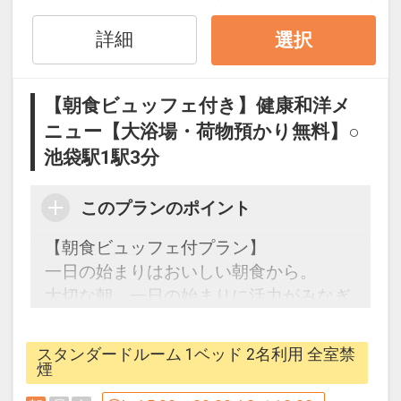
す。
設定期間：2022年6月8日～2026年10月
※シーツなどの寝具類は交換いたしませ
31日
詳細
選択
ん。
インターネットコース番号：DP-2-
尚、衛生面の観点から3泊毎にシーツ交
200000016763
換を含めた清掃は「清掃希望札」の掲示
【朝食ビュッフェ付き】健康和洋メ
が無い場合でも実施させていただきま
ニュー【大浴場・荷物預かり無料】○
す。
池袋駅1駅3分
何卒、ご理解のほどよろしくお願い申し
上げます。
このプランのポイント
【駐車場】
【朝食ビュッフェ付プラン】
機械式立体駐車場全32台（別途、身障者
一日の始まりはおいしい朝食から。
用1台完備）
大切な朝、一日の始まりに活力がみなぎ
るような食事をとっていただきたい。
【客室標準仕様】
そんな願いを込め、おいしい朝食をご用
スタンダードルーム 1ベッド 2名利用 全室禁
・「Cloud Fit SP」（ベッド下に収納スペ
意してお待ちしております。
煙
ースを設置）※デラックスルーム除く
場所：2階レストラン「CAFE TORA」