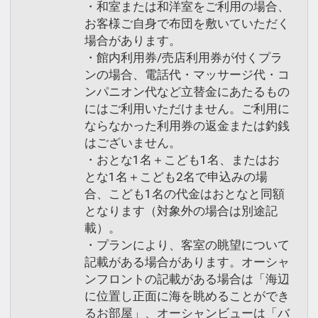
・屋外喫煙スペース
・和室または和洋室をご利用の場合、
お客様ご自身で布団を敷いていただく
場合があります。
設定期間：2023年6月1日～2027年6月
・館内利用券/売店利用券が付くプラ
30日
ンの場合、電話代・マッサージ代・コ
インターネットコース番号：DP-2-
ンパニオン代など立替金にあたるもの
200000024684
にはご利用いただけません。ご利用に
ならなかった利用券の返金または釣銭
はございません。
・おとな1名＋こども1名、またはお
とな1名＋こども2名で申込みの場
合、こども1名の代金はおとなと同額
となります（対象外の場合は別途記
載）。
・プランにより、客室の眺望について
記載がある場合があります。オーシャ
ンフロントの記載がある場合は「海辺
に位置し正面に海を眺めることができ
るお部屋」、オーシャンビューは「バ