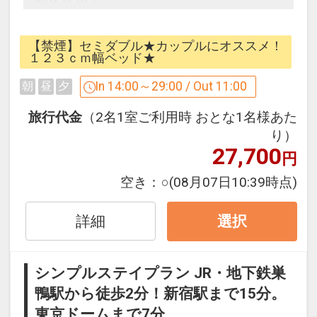
☆全室有線LAN接続無料☆薄型液晶TV・
【禁煙】セミダブル★カップルにオススメ！
VOD完備☆Aカードポイント付加可能！
１２３ｃｍ幅ベッド★
☆
In 14:00～29:00 / Out 11:00
朝
昼
夕
☆疲れた身体に水分補給！お一人様に１
本、ミネラルウォーター付き！
旅行代金
（2名1室ご利用時 おとな1名様あた
り）
27,700
＜交通アクセス＞
円
JR山手線、都営地下鉄三田線「巣鴨駅」
空き：
○
(08月07日10:39時点)
よりホテルまで徒歩2分
★池袋まで2駅 ★東京ドームまで3駅
詳細
選択
★新宿まで6駅 ★大手町まで6駅
★上野まで6駅 ★秋葉原まで8駅
シンプルステイプラン JR・地下鉄巣
設定期間：2022年1月27日～2027年6月
鴨駅から徒歩2分！新宿駅まで15分。
30日
東京ドームまで7分