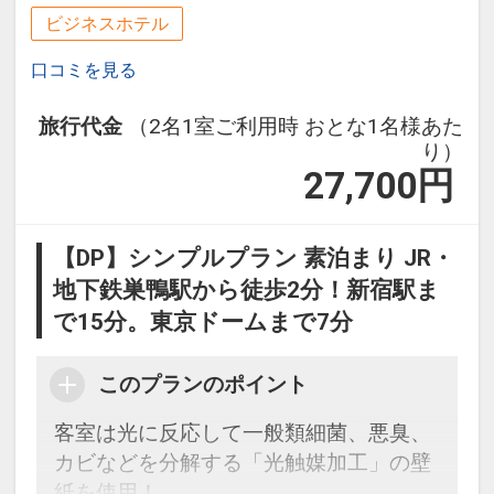
ビジネスホテル
口コミを見る
旅行代金
（2名1室ご利用時 おとな1名様あた
り）
27,700
円
【DP】シンプルプラン 素泊まり JR・
地下鉄巣鴨駅から徒歩2分！新宿駅ま
で15分。東京ドームまで7分
このプランのポイント
客室は光に反応して一般類細菌、悪臭、
カビなどを分解する「光触媒加工」の壁
紙を使用！