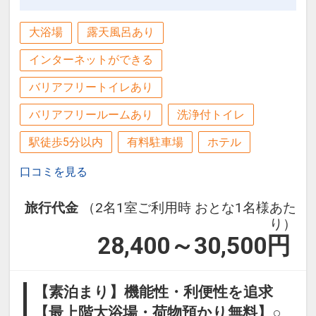
【貸出備品】
は65型
■アイロン
■BBCワールドニュース 無料放映
大浴場
露天風呂あり
■各種携帯充電器
■空気中の花粉やカビ菌などのウイルス
インターネットができる
■爪切り
を無効化し、脱臭効果のある「ナノイー
■加湿器
バリアフリートイレあり
Ｘ」を搭載し、従来機より人にやさしい
※在庫が無い場合もございますので予め
風の流れを追求した新型エアコンを設置
バリアフリールームあり
洗浄付トイレ
ご了承ください。
■通常の浴槽より約20％節水可能かつ、
駅徒歩5分以内
有料駐車場
ホテル
ゆったり入浴できるオリジナルユニット
【アクセス案内】
バスを採用
口コミを見る
東京メトロ南北線「駒込駅」徒歩2分
■通信速度とセキュリティの面で優れた
JR山手線「駒込駅」徒歩3分
Wi-Fi無料接続
旅行代金
（2名1室ご利用時 おとな1名様あた
■照明スイッチ類、空調リモコンを枕元
り）
設定期間：2022年6月8日～2026年10月
28,400～30,500
円
のヘッドボードに集約
31日
インターネットコース番号：DP-2-
【館内案内】
【素泊まり】機能性・利便性を追求
200000016763
■電子レンジ
【最上階大浴場・荷物預かり無料】○