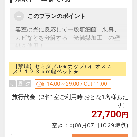
インターネットコース番号：DP-2-
200000011072
このプランのポイント
客室は光に反応して一般類細菌、悪臭、
カビなどを分解する「光触媒加工」の壁
紙を使用！
☆全室有線LAN接続無料☆薄型液晶TV・
【禁煙】セミダブル★カップルにオスス
VOD完備☆Aカードポイント付加可能！
メ！１２３ｃｍ幅ベッド★
☆
In 14:00～29:00 / Out 11:00
朝
昼
夕
旅行代金
（2名1室ご利用時 おとな1名様あた
り）
27,700
＜交通アクセス＞
円
JR山手線、都営地下鉄三田線「巣鴨駅」
空き：
○
(08月07日10:39時点)
よりホテルまで徒歩2分
★池袋まで2駅 ★東京ドームまで3駅