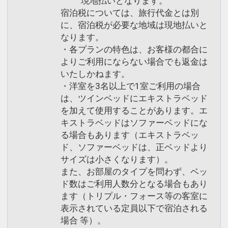
現地払いとなります。
【館内案内】
宿泊税については、旅行代金とは別
に、宿泊税が必要な地域は現地払いと
なります。
最上階20階
・各プランの特色は、お客様の都合に
・準天然光明石人工温泉「玄要の湯」 営
よりご利用にならない場合でも返金は
業時間15:00～26:00、6:00～10:00
いたしかねます。
・コインランドリー 洗濯機4台・乾燥機
・洋室を3名以上で1室ご利用の場合
4台※有料
は、ツインベッドにエキストラベッド
・硬貨両替機1台
を加えて使用することがあります。エ
・飲料自動販売機1台
キストラベッドはソファーベッドにな
・電子レンジ1台
る場合もあります（エキストラベッ
ド、ソファーベッドは、正ベッドより
・製氷機1台
サイズは小さくなります）。
また、お部屋のタイプを問わず、ベッ
2階
ド数はご利用人数分となる場合もあり
・レストラン「CAFE TORA」
ます（トリプル・フォース等の客室に
表示されている定員以下で宿泊される
1階
場合 等）。