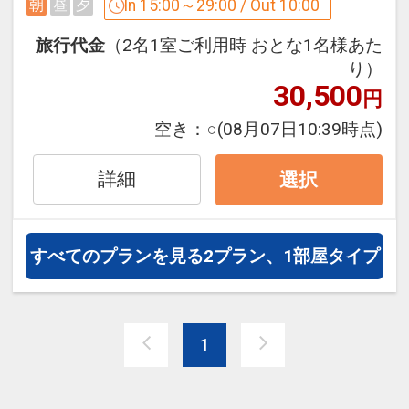
In 15:00～29:00 / Out 10:00
朝
昼
夕
・仕様の異なる2種類のオリジナル枕
時間：6:00～9:30（最終入店9:00）
「Air Relax（エアーリラックス）」
※お子様（4歳～11歳）は1000円、3歳
旅行代金
（2名1室ご利用時 おとな1名様あた
「Adjust Fit（アジャストフィット）」
以下は無料でお召し上がりいただけま
り）
・50型液晶テレビ（デラックスルームは
30,500
す。
円
65型）
空き：
○
(08月07日10:39時点)
・テレビ画面上に館内案内をデジタル表
【2泊以上される方へ連泊清掃のご案
示した「アパデジタルインフォメーショ
内】
詳細
選択
ン」
当館では地球環境に優しいホテル運営の
・タブレット端末の写真や動画をテレビ
ため、連泊時の清掃はご希望の場合のみ
画面に映し出す「ミラーリング機能」
実施させていただきます。
すべてのプランを見る
2プラン、1部屋タイプ
・温水洗浄便座
清掃をご希望の場合は朝9時までに「清
・ベッド枕元に4つのコンセント、USB
掃希望札」のマグネットをドアの外に貼
ポート（2.0）
っていただきますようお願いいたしま
・照明スイッチ類、空調リモコンを枕元
す。
1
のヘッドボードに集約
※シーツなどの寝具類は交換いたしませ
・ナノイーX搭載空調
ん。
・加湿空気清浄機