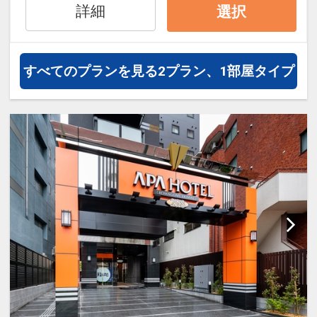
詳細
選択
★新宿まで6駅 ★大手町まで6駅
★上野まで6駅 ★秋葉原まで8駅
すべてのプランを見る
2プラン、1部屋タイプ
設定期間：2025年9月2日～2027年6月
30日
インターネットコース番号：DP-2-
200000041601