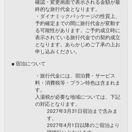
・レストラン「CAFE TORA」
確認・変更画面で表示される金額が最
・50型液晶テレビ（デラックスルームは
終的な旅行代金となります。
65型）
・ダイナミックパッケージの性質上、
1階
・テレビ画面上に館内案内をデジタル表
予約確定までの間に旅行代金が変動す
・屋外喫煙スペース
示した「アパデジタルインフォメーショ
る可能性があります。ご予約成立時に
ン」
表示されている旅行代金での契約成立
設定期間：2023年6月1日～2027年6月
・タブレット端末の写真や動画をテレビ
となります。あらかじめご了承の上お
30日
画面に映し出す「ミラーリング機能」
申し込みください。
インターネットコース番号：DP-2-
・温水洗浄便座
■ 宿泊について
200000024683
・ベッド枕元に4つのコンセント、USB
ポート（2.0）
・旅行代金には、宿泊費・サービス
・照明スイッチ類、空調リモコンを枕元
料・消費税等・プラン特色は含まれま
す。
のヘッドボードに集約
入湯税が必要な地域については、下記
・ナノイーX搭載空調
の対応となります。
・加湿空気清浄機
2027年3月31日宿泊まで含みま
・VODアパルームシアター無料（200タ
す。
イトル以上）
2027年4月1日以降のご宿泊より