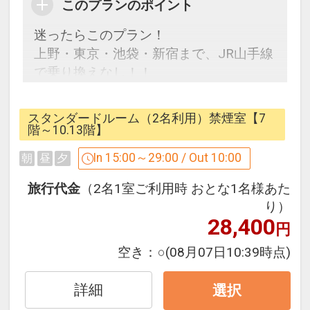
このプランのポイント
迷ったらこのプラン！
上野・東京・池袋・新宿まで、JR山手線
で乗り換えなし！！
六義園・旧古河庭園も徒歩圏内！
スタンダードルーム（2名利用）禁煙室【7
チェックイン 15：00～
階～10.13階】
チェックアウト 10：00
In 15:00～29:00 / Out 10:00
朝
昼
夕
最大14時まで延長可能です。（1時間
1000円）
旅行代金
（2名1室ご利用時 おとな1名様あた
り）
28,400
※当館は宿泊に特化したホテルです。大
円
浴場、コインランドリー、ランドリーサ
空き：
○
(08月07日10:39時点)
ービスはございませんのでご注意下さ
い。
詳細
選択