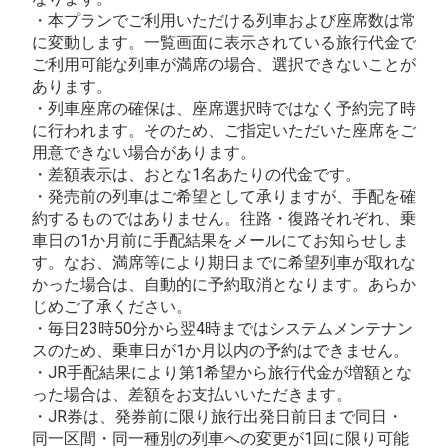
・本プランでご利用いただける列車および座席数は常
に変動します。一覧画面に表示されている旅行代金で
ご利用可能な列車が満席の場合、選択できないことが
あります。
・列車座席の確保は、座席選択時ではなく予約完了時
に行われます。そのため、ご指定いただいた座席をご
用意できない場合があります。
・差額表示は、おとな1名あたりの代金です。
・発売前の列車はご希望として承りますが、手配を確
約するものではありません。往路・復路それぞれ、乗
車日の1か月前に手配結果をメールにてお知らせしま
す。なお、満席等により期日までに希望列車が取れな
かった場合は、自動的に予約取消となります。あらか
じめご了承ください。
・毎日23時50分から翌4時まではシステムメンテナン
スのため、乗車日が1か月以内の予約はできません。
・JR手配結果により第1希望から旅行代金が増額とな
った場合は、差額をお支払いいただきます。
・JR券は、発券前に限り旅行出発日前日まで同日・
同一区間・同一種別の列車への変更が1回に限り可能