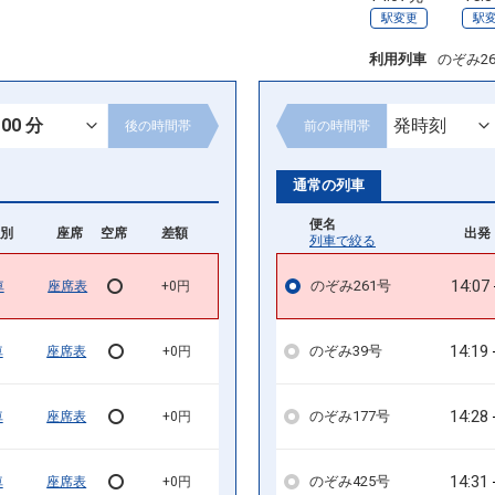
駅変更
駅
利用列車
のぞみ2
後の
時間帯
前の
時間帯
通常の列車
便名
別
座席
空席
差額
出発 
列車で絞る
14:07
のぞみ261号
車
座席表
+0円
14:19
のぞみ39号
車
座席表
+0円
14:28
のぞみ177号
車
座席表
+0円
14:31
のぞみ425号
車
座席表
+0円