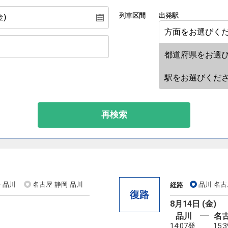
列車区間
出発駅
再検索
-品川
名古屋-静岡-品川
品川-名古
経路
復路
8月14日 (金)
品川
名
14:07発
15: