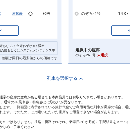
14:37
のぞみ41号
車
座席表
+0円
席あり △：空席わずか ×：満席
選択中の座席
発売前もしくはシステムメンテナンス中
のぞみ261号
未選択
差額は同日の最安値からの価格です
列車を選択する
通常の座席に空席がある場合でも本商品用ではお取りできない場合があります。
め、通常のJR乗車券・特急券とは取扱いが異なります。
します。一覧画面に表示されている旅行代金でご利用可能な列車が満席の場合、選
れます。そのため、ご指定いただいた座席をご用意できない場合があります。
ものではありません。往路・復路それぞれ、乗車日の1か月前に手配結果をメール
かじめご了承ください。