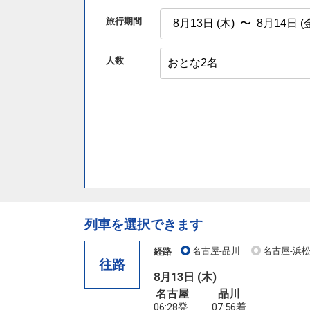
旅行期間
人数
列車を選択できます
名古屋-品川
名古屋-浜松
経路
往路
8月13日 (木)
名古屋
品川
06:28発
07:56着