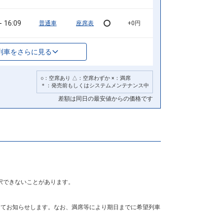
16:09
普通車
座席表
+0円
列車をさらに見る
○：空席あり △：空席わずか ×：満席
＊：発売前もしくはシステムメンテナンス中
差額は同日の最安値からの価格です
択できないことがあります。
にてお知らせします。なお、満席等により期日までに希望列車