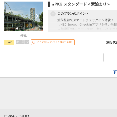
■PKG スタンダード＜素泊まり＞
●「顔認証チェックイン」～旅前登録の仕
→“NEC Smooth Check-in”を
きます。詳しくは、HPを確認ください。
このプランのポイント
旅前登録でスマートチェックイン体験！
● 事前に確認ください ！
→NEC Smooth Check-inアプリ
1.新型コロナウイルス感染拡大に対する
→顔認証やQRコードでの、新しいチェッ
スク着用にご協力をお願いします。
※詳細は『NEC Smooth check-in』を検
外観
2.キャッシュレスでのお支払い限定です
sequenceのスマートテレビは、ミラ
※利用可能支払方法「クレジットカード」「一部
朝
昼
夕
Twin
In 17:00～25:00 / Out 14:00
映像をお愉しみいただけます。
旅行代
ALIPAY・WeChat）」
3.ECO対応として歯ブラシのみ客室設置
【 事前に確認ください 】
ます。
1.チェックイン開始は17:00、チェックア
4.客室清掃は2日に1回です。連泊中の清
2.当ホテルは、完全セルフチェックイン
5.客室設置の各種備品は、詳細ページで
す。
6.未就学のお子様は、宿泊人数に含まれま
3.「クレジットカード」「一部電子マネー・QR決済
また、Bunk Bedのお部屋での添い寝は
す
のみ利用できます。
小学生以上のお子様につきましても、転落の
4.連泊の場合は、チェックイン日翌日から
さい。
5.ECO対応として歯ブラシ以外のアメニ
※このプランは事前オンライン決済限定プ
【 その他 】
1.客室備品については、詳細ページをご
設定期間：2022年1月13日～2027年2月2
2.未就学のお子様につきましては、宿泊
インターネットコース番号：DP-2-2000000
可能）。
また、Bunk Bedのお部屋での添い寝は
小学生以上のお子様につきましても、転落の
【ご案内・ご注意】