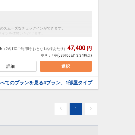
方～
検索。アプリに自分の情報を登録するとスムーズにチェックインがで
を使い当日のスムーズなチェックインができます。
ホテルの対応として、来館時に検温・アルコール消毒、マ
クインを体験いただけます。
索！
（現金不可）。
ーリング（キャスト）機能付きです。ご自身のアカウントで
電子マネー・QR決済（LINE Pay・PayPay・
47,400
円
金
（2名1室ご利用時 おとな1名様あたり）
空き：
4室
(08月06日13:34時点)
です。それ以外のアメニティは、レセプションで受け取れ
ウトは14:00までのプランです。
詳細
選択
掃時は12時から16時の間に清掃をします。
、キャッシュレス（現金精算できません）の支払いで
確認ください。
せん（正ベッド1台につき1名まで添い寝可能）。
（LINE Pay・PayPay・ALIPAY・WeChat）」
承っておりません。
べてのプランを見る
4プラン、1部屋タイプ
危険があるためBunk Bed上段のご使用をお控えくだ
ご滞在2日に1度、部屋の清掃を行います。
ティは、レセプションでお渡ししています。
ランです。
1
確認ください。
8日
人数に含まれません（正ベッド1台につき1名まで添い寝
06481
承っておりません。
危険があるためBunk Bed上段のご使用をお控えくだ