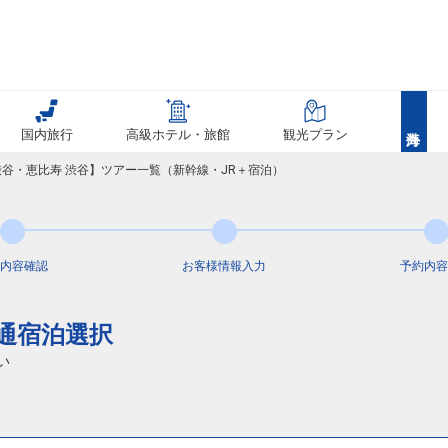
国内旅行
高級ホテル・旅館
観光プラン
渋谷・恵比寿 渋谷】ツアー一覧（新幹線・JR＋宿泊）
内容
確認
お客様情報
入力
予約内容
交通宿泊選択
い