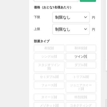
価格（おとな1名様あたり）
下限
円
上限
円
部屋タイプ
和室
[
0
]
和洋室
[
0
]
シングル
[
0
]
ツイン
[
1
]
スタジオツイン
ダブル
[
0
]
[
0
]
セミダブル
[
0
]
トリプル
[
0
]
フォース
[
0
]
ジュニアスイー
ト
[
0
]
スイート
[
0
]
特別室
[
0
]
メゾネット
[
0
]
コネクティング