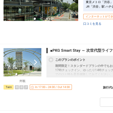
東京メトロ「渋谷」
JR「渋谷」駅 ハチ
インターネットがで
口コミを見る
■PKG Smart Stay ～ 次世代型ラ
このプランのポイント
期間限定！スタンダードプランの中でもお
17時チェックイン、ゆったり14時チェック
でのひと時を是非体験してみてください。
sequenceのスマートテレビは、ミラ
外観
映像をお愉しみいただけます。
朝
昼
夕
Twin
In 17:00～24:00 / Out 14:00
旅行代
●sequence MIYASHITA PARKとは・・・
渋谷のランドマーク「MIYASHITA PAR
雑誌やメディア等でも多数取り上げられる
商業施設の「RAYARD MIYASHITA 