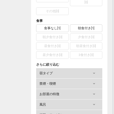
[
0
]
その他
[
0
]
食事
食事なし
[
1
]
朝食付き
[
1
]
朝夕食付き
[
0
]
夕食付き
[
0
]
昼食付き
[
0
]
朝昼食付き
[
0
]
昼夕食付き
[
0
]
3食付き
[
0
]
さらに絞り込む
宿タイプ
禁煙・喫煙
お部屋の特徴
風呂