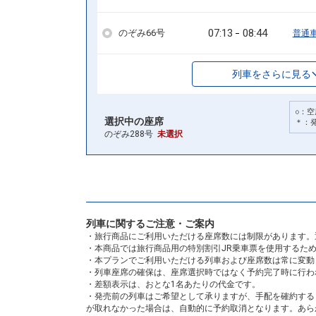
07:13
08:44
のぞみ66号
普通
列車をさらに見る
○：空
選択中の座席
＊：
のぞみ288号
未選択
列車に関するご注意・ご案内
・旅行商品にご利用いただける座席数には制限があります。
・本商品では旅行商品用の特別割引JR乗車票を使用するた
・本プランでご利用いただける列車および座席数は常に変動
・列車座席の確保は、座席選択時ではなく予約完了時に行わ
・差額表示は、おとな1名あたりの代金です。
・発売前の列車はご希望として承りますが、手配を確約する
が取れなかった場合は、自動的に予約取消となります。あら