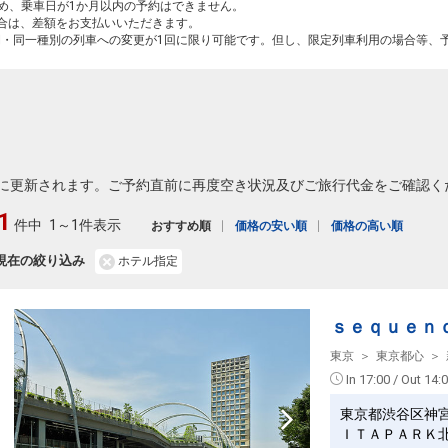
ため、乗車日が1か月以内の予約はできません。
場合は、差額をお支払いいただきます。
間・同一種別の列車への変更が1回に限り可能です。但し、限定列車利用の場合等、
に更新されます。ご予約直前に再度空き状況及びご旅行代金をご確認く
1
件中
1～1件表示
おすすめ順
価格の安い順
価格の高い順
現在の絞り込み
ホテル指定
ｓｅｑｕｅｎ
東京
東京都心
In 17:00 / Out 14:
東京都渋谷区神
ＩＴＡＰＡＲＫ