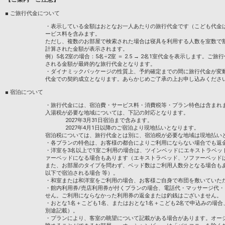
さい。
■ ご旅行代金について
設定期間：2022年1月13日～2027年2月2
・表示している金額はおとなお一人あたりの旅行代金です（こども代金
インターネットコース番号：DP-2-2000000
ービス料を含みます。
ただし、複数のお部屋で検索された場合は寝具を利用する人数を室数で
計算された金額が表示されます。
例）5名2室の場合：5名÷2室 ＝ 2.5 → 2名1室代金を表示します
される金額が最終的な旅行代金となります。
・ダイナミックパッケージの性質上、予約確定までの間に旅行代金が変
代金での契約成立となります。あらかじめご了承の上お申し込みくださ
■ 宿泊について
・旅行代金には、宿泊費・サービス料・消費税等・プラン特色は含まれ
入湯税が必要な地域については、下記の対応となります。
2027年3月31日宿泊まで含みます。
2027年4月1日以降のご宿泊より現地払いとなります。
宿泊税については、旅行代金とは別に、宿泊税が必要な地域は現地払い
・各プランの特色は、お客様の都合によりご利用にならない場合でも返
・洋室を3名以上で1室ご利用の場合は、ツインベッドにエキストラベッ
ァーベッドになる場合もあります（エキストラベッド、ソファーベッド
また、お部屋のタイプを問わず、ベッド数はご利用人数分となる場合も
以下で宿泊される場合 等）。
・和室または和洋室をご利用の場合、お客様ご自身で布団を敷いていた
・館内利用券/売店利用券が付くプランの場合、電話代・マッサージ代
せん。ご利用にならなかった利用券の返金または釣銭はございません。
・おとな1名＋こども1名、またはおとな1名＋こども2名で申込みの場
別途記載）。
・プランにより、客室の眺望について記載がある場合があります。オー