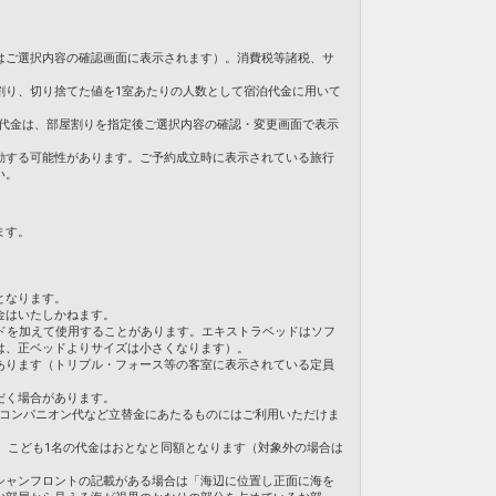
8日
はご選択内容の確認画面に表示されます）。消費税等諸税、サ
06485
割り、切り捨てた値を1室あたりの人数として宿泊代金に用いて
。ご旅行代金は、部屋割りを指定後ご選択内容の確認・変更画面で表示
動する可能性があります。ご予約成立時に表示されている旅行
い。
ます。
となります。
金はいたしかねます。
ドを加えて使用することがあります。エキストラベッドはソフ
は、正ベッドよりサイズは小さくなります）。
あります（トリプル・フォース等の客室に表示されている定員
だく場合があります。
・コンパニオン代など立替金にあたるものにはご利用いただけま
合、こども1名の代金はおとなと同額となります（対象外の場合は
シャンフロントの記載がある場合は「海辺に位置し正面に海を