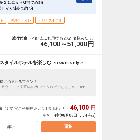
駅B1出口から徒歩で約3分
公口から徒歩で約7分
きる
洗浄付トイレ
ビジネスホテル
旅行代金
（2名1室ご利用時 おとな1名様あたり）
46,100～51,000
円
イフスタイルホテルを楽しむ ＜room only＞
得に泊まれるプラン！
アウト、公園直結のカフェ＆ロビーなど、sequence
ーリング（キャスト）機能付きです。ご自身のアカウントで
46,100
円
金
（2名1室ご利用時 おとな1名様あたり）
空き：
4室
(08月06日13:34時点)
K」直結の”次世代型ライフスタイルホテル”。
、公園や渋谷の街並みを愉しめるホテルです！
詳細
選択
PARK」も併設！お買い物やお食事も思いのままに！