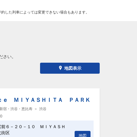
予約した列車によっては変更できない場合もあります。
ださい。
地図表示
ｃｅ ＭＩＹＡＳＨＩＴＡ ＰＡＲＫ
新宿・渋谷・恵比寿
渋谷
00
宮前６－２０－１０ ＭＩＹＡＳＨ
北街区
地図