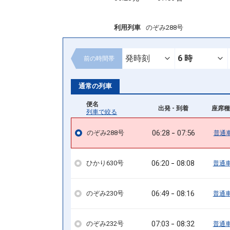
利用列車
のぞみ288号
前の
時間帯
通常の列車
便名
出発 - 到着
座席種
列車で絞る
06:28
07:56
のぞみ288号
普通
06:20
08:08
ひかり630号
普通
06:49
08:16
のぞみ230号
普通
07:03
08:32
のぞみ232号
普通