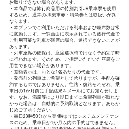
お取りできない場合があります。
・本商品では旅行商品用の特別割引JR乗車票を使用
するため、通常のJR乗車券・特急券とは取扱いが異
なります。
・本プランでご利用いただける列車および座席数は常
に変動します。一覧画面に表示されている旅行代金で
ご利用可能な列車が満席の場合、選択できないことが
あります。
・列車座席の確保は、座席選択時ではなく予約完了時
に行われます。そのため、ご指定いただいた座席をご
用意できない場合があります。
・差額表示は、おとな1名あたりの代金です。
・発売前の列車はご希望として承りますが、手配を確
約するものではありません。往路・復路それぞれ、乗
車日の1か月前に手配結果をメールにてお知らせしま
す。なお、満席等により期日までに希望列車が取れな
かった場合は、自動的に予約取消となります。あらか
じめご了承ください。
・毎日23時50分から翌4時まではシステムメンテナン
スのため、乗車日が1か月以内の予約はできません。
・JR手配結果により第1希望から旅行代金が増額とな