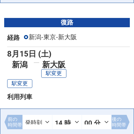
復路
新潟-東京-新大阪
経路
8月15日 (土)
新潟
新大阪
駅変更
駅変更
利用列車
前の
後の
時間帯
時間帯