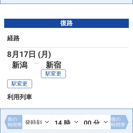
復路
経路
8月17日 (月)
新潟
新宿
駅変更
駅変更
利用列車
前の
後の
時間帯
時間帯