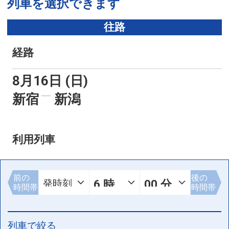
列車を選択できます
往路
経路
8月16日 (日)
新宿
新潟
利用列車
前の
後の
時間帯
時間帯
列車で絞る