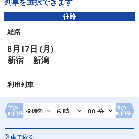
列車を選択できます
往路
経路
8月17日 (月)
新宿
新潟
利用列車
前の
後の
時間帯
時間帯
列車で絞る