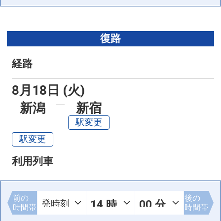
復路
経路
8月18日 (火)
新潟
新宿
駅変更
駅変更
利用列車
前の
後の
時間帯
時間帯